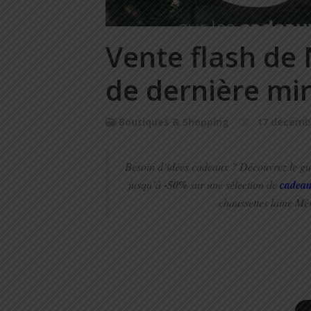
Vente flash de 
de dernière min
Boutiques & Shopping
17 décemb
Besoin d’idées cadeaux ?
Découvrez le gu
jusqu’à
-50%
sur une sélection de
cadeau
chaussettes laine Mé