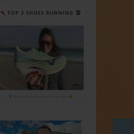
TOP 3 SHOES RUNNING 🛣
Mizuno Rebellion Pro 3 chez i-Run