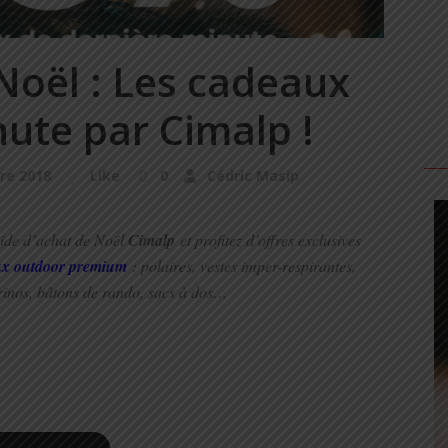
Noël : Les cadeaux
ute par Cimalp !
re 2018
Like
0
Cédric Masip
ide d’achat de Noël
Cimalp
et profitez d’offres exclusives
x outdoor premium
: polaires, vestes imper-respirantes,
rinos, bâtons de rando, sacs à dos…