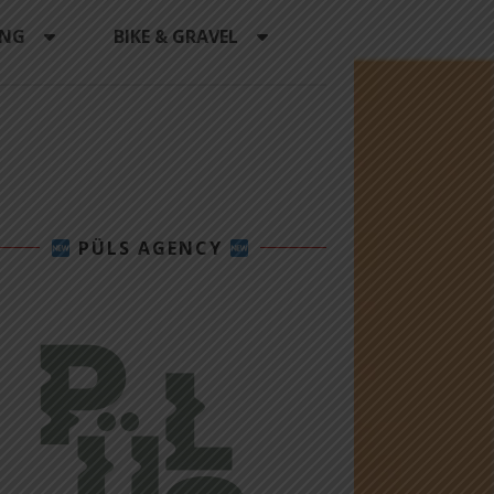
ING
BIKE & GRAVEL
PÜLS AGENCY