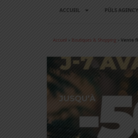
ACCUEIL
PÜLS AGENC
Accueil
»
Boutiques & Shopping
»
Vente f