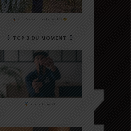
Asics MetaFuji Trail chez T4R
TOP 3 DU MOMENT
Garmin Fénix 7X