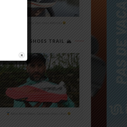
Mizuno Neo Zen chez Alltricks
TOP 3 SHOES TRAIL 🏔
Altra Mont Blanc Carbone chez i-Run