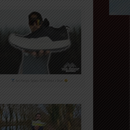
Arc'teryx Sylan GTX chez i-Run