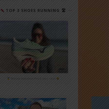
TOP 3 SHOES RUNNING 🛣
Mizuno Rebellion Pro 3 chez i-Run