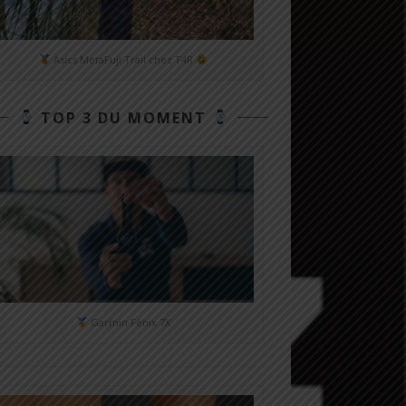
Asics MetaFuji Trail chez T4R
TOP 3 DU MOMENT
Garmin Fénix 7X