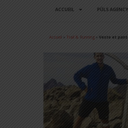
ACCUEIL
PÜLS AGENC
Accueil
»
Trail & Running
»
Veste et panta