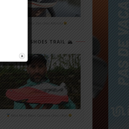
Mizuno Neo Zen chez Alltricks
TOP 3 SHOES TRAIL 🏔
Altra Mont Blanc Carbone chez i-Run