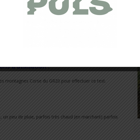
ons d’utilisation :
s montagnes Corse du GR20 pour effectuer ce test.
, un peu de pluie, parfois très chaud (en marchant) parfois