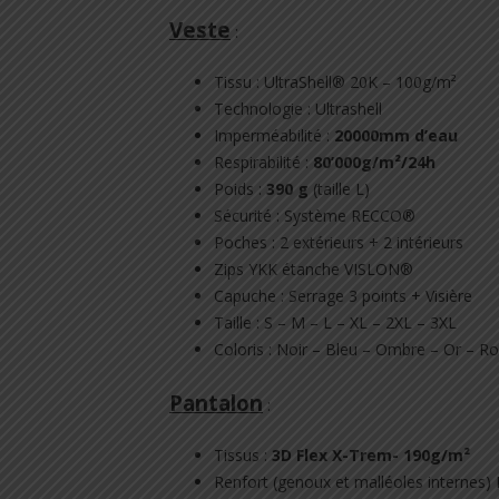
Veste
:
Tissu : UltraShell® 20K – 100g/m²
Technologie : Ultrashell
Imperméabilité :
20000mm d’eau
Respirabilité :
80’000g/m²/24h
Poids :
390 g
(taille L)
Sécurité : Système RECCO®
Poches : 2 extérieurs + 2 intérieurs
Zips YKK étanche VISLON®
Capuche : Serrage 3 points + Visière
Taille : S – M – L – XL – 2XL – 3XL
Coloris : Noir – Bleu – Ombre – Or – R
Pantalon
:
Tissus :
3D Flex X-Trem- 190g/m²
Renfort (genoux et malléoles internes) 