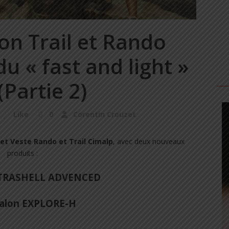
on Trail et Rando
du « fast and light »
(Partie 2)
Like
0
Corentin Crouzet
et Veste Rando et Trail Cimalp
, avec deux nouveaux
produits :
LTRASHELL ADVENCED
talon EXPLORE-H