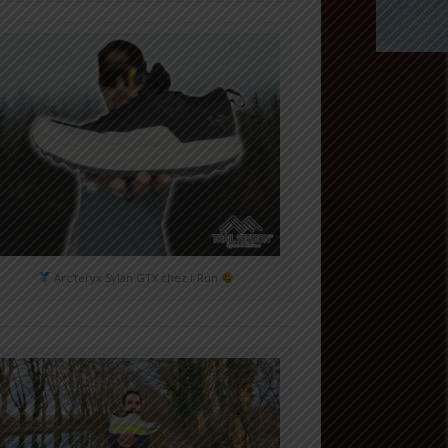
Arc'teryx Sylan GTX chez i-Run