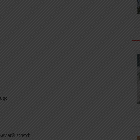
ouge
Kevlar® stretch