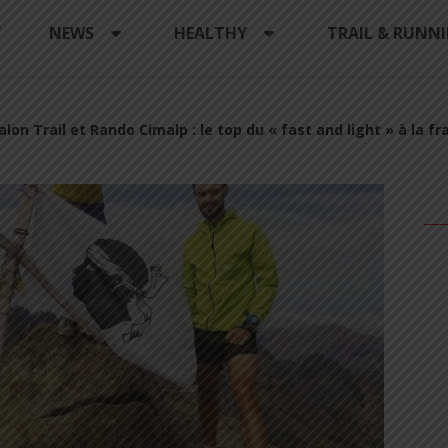
Y
NEWS
HEALTHY
TRAIL & RUNN
lon Trail et Rando Cimalp : le top du « fast and light » à la fra