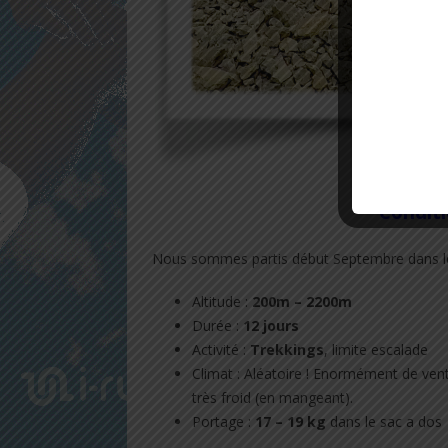
Conditi
Nous sommes partis début Septembre dans le
Altitude :
200m – 2200m
Durée :
12 jours
Activité :
Trekkings
, limite escalade
Climat : Aléatoire ! Enormément de vent
très froid (en mangeant).
Portage :
17 – 19 kg
dans le sac a dos