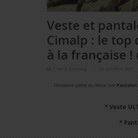
Veste et pantal
Cimalp : le top 
à la française ! 
Trail & Running
25 octobre 2017
Deuxième partie du retour test
Pantalon 
* Veste U
* Pan