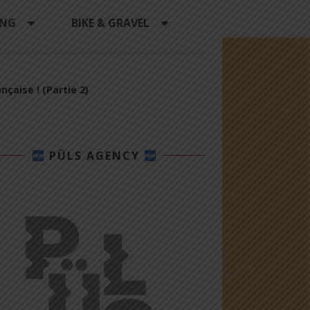
ING
BIKE & GRAVEL
nçaise ! (Partie 2)
PÜLS AGENCY