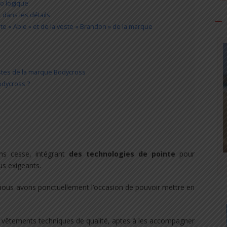
o logique
t dans les détails
este « Abie » et de la veste « Brandon » de la marque
estes de la marque Bodycross
odycross ?
ans cesse, intégrant
des technologies de pointe
pour
us exigeants.
ous avons ponctuellement l’occasion de pouvoir mettre en
 vêtements techniques de qualité, aptes à les accompagner