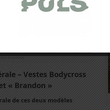
nfort et technicité
rale – Vestes Bodycross
 et « Brandon »
rale de ces deux modèles