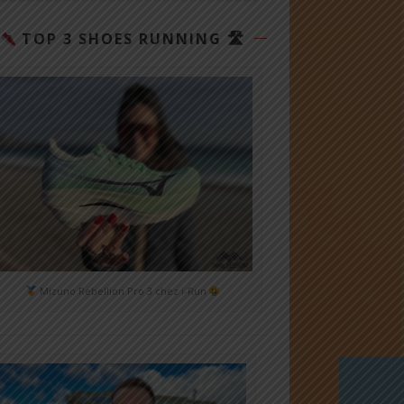
TOP 3 SHOES RUNNING 🛣
Mizuno Rebellion Pro 3 chez i-Run