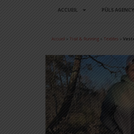
ACCUEIL
PÜLS AGENC
Accueil
»
Trail & Running
»
Textiles
»
Vest