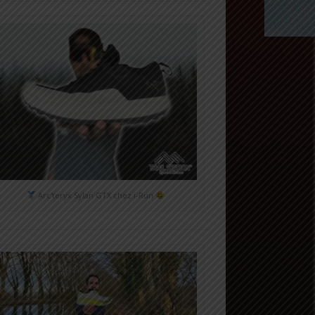
Arc'teryx Sylan GTX chez i-Run