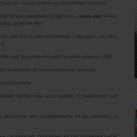
ute que ces 2 vestes bluffent sur de nombreux de points.
 de faire en préambule, il s’agit d’un «
coupe-vent
» donc
sation qui en est faite !
lair, derrière un côté relativement « classique », ces deux
ue.
file pour la première fois (
pour un poids d’environ 150g
).
on, la sensation de confort sera restée la même.
 tarif abordable.
sentant confort mais aussi visibilité. Et évidemment une
us découvrons une complémentarité sur les matériaux, la
ise, car important : l’ajustement est tout bonnement parfait