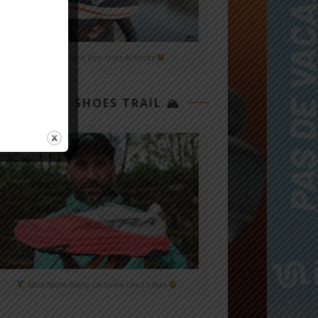
Mizuno Neo Zen chez Alltricks
TOP 3 SHOES TRAIL 🏔
Altra Mont Blanc Carbone chez i-Run