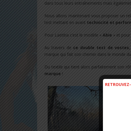
dans tous leurs entraînements mais égalemen
Nous allons maintenant vous proposer un ret
test mettant en avant
technicité et perfo
Pour Laetitia c’est le modèle «
Abie
» et pour
Au travers de
ce double test de vestes
marque qui fait son chemin dans le monde du
Du textile qui tient alors parfaitement son r
marque
!
RETROUVEZ-