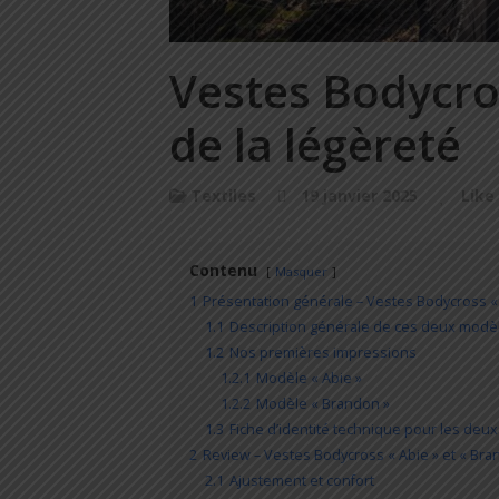
Vestes Bodycro
de la légèreté
Textiles
19 janvier 2025
Like
Contenu
Masquer
1
Présentation générale – Vestes Bodycross « 
1.1
Description générale de ces deux modè
1.2
Nos premières impressions
1.2.1
Modèle « Abie »
1.2.2
Modèle « Brandon »
1.3
Fiche d’identité technique pour les deu
2
Review – Vestes Bodycross « Abie » et « Bra
2.1
Ajustement et confort