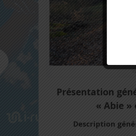
Co
Présentation géné
« Abie »
Description géné