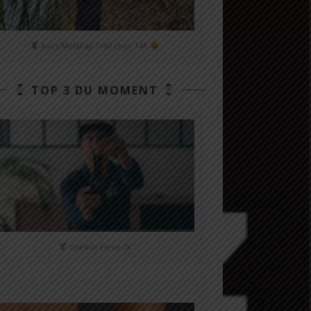
Asics MetaFuji Trail chez T4R
TOP 3 DU MOMENT
Garmin Fénix 7X