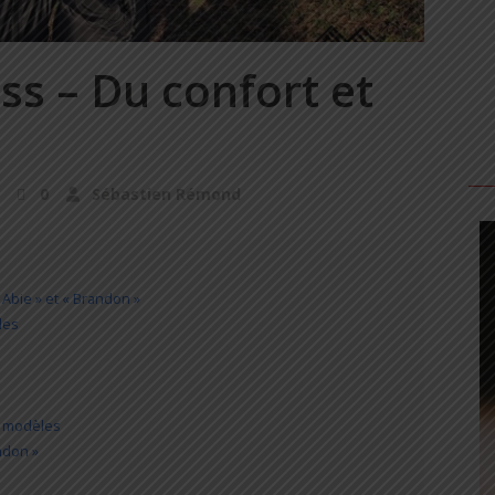
ss – Du confort et
0
Sébastien Rémond
Abie » et « Brandon »
les
x modèles
ndon »