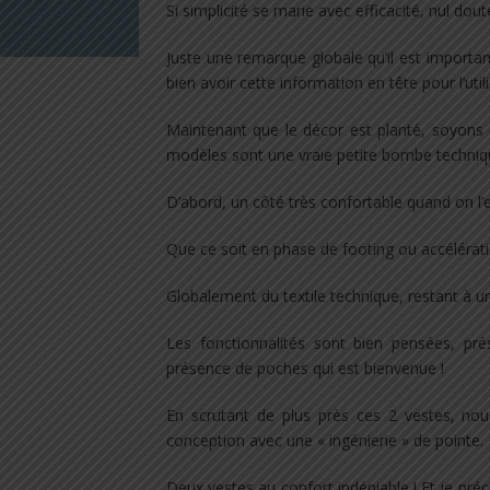
Si simplicité se marie avec efficacité, nul do
Juste une remarque globale qu’il est important
bien avoir cette information en tête pour l’utili
Maintenant que le décor est planté, soyons c
modèles sont une vraie petite bombe techniq
D’abord, un côté très confortable quand on l’en
Que ce soit en phase de footing ou accélérati
Globalement du textile technique, restant à un
Les fonctionnalités sont bien pensées, pré
présence de poches qui est bienvenue !
En scrutant de plus près ces 2 vestes, no
conception avec une « ingénierie » de pointe.
Deux vestes au confort indéniable ! Et je préc