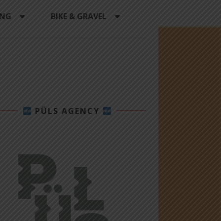
ING
BIKE & GRAVEL
PÜLS AGENCY