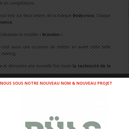
t en compétitions.
our test sur deux vestes de la marque
Bodycross.
Chaque
rmance
.
 Sébastien le modèle «
Brandon
».
, c’est aussi une occasion de mettre en avant cette belle
 running.
ôle et démontre une nouvelle fois toute
la technicité de la
NOUS SOUS NOTRE NOUVEAU NOM & NOUVEAU PROJET