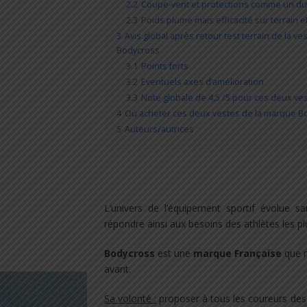
2.2
Coupe-vent et protections comme un du
2.3
Poids plume mais efficacité sur terrain e
3
Avis global après retour test terrain de la v
Bodycross
3.1
Points forts
3.2
Eventuels axes d’amélioration
3.3
Note globale de 4,5 /5 pour ces deux v
4
Où acheter ces deux vestes de la marque B
5
Auteurs/autrices
L’univers de l’équipement sportif évolue s
répondre ainsi aux besoins des athlètes les pl
Bodycross
est une
marque Française
que n
avant.
Sa volonté :
proposer à tous les coureurs des