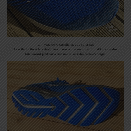
Au niveau de la
semelle
, que de
surprises
.
Leur
flexibilité
et leur
design en chevron
, assurent des
transitions rapides
talon/avant pied
sans procurer la moindre perte d’énergie
.