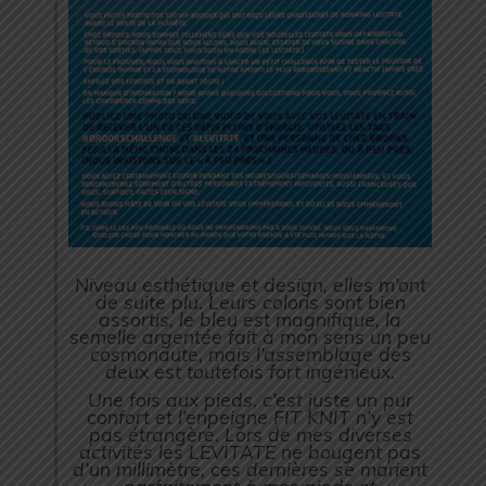
Niveau esthétique et design, elles m’ont
de suite plu. Leurs coloris sont bien
assortis, le bleu est magnifique, la
semelle argentée fait à mon sens un peu
cosmonaute, mais l’assemblage des
deux est toutefois fort ingénieux.
Une fois aux pieds, c’est juste un pur
confort et l’enpeigne FIT KNIT n’y est
pas étrangère. Lors de mes diverses
activités les LEVITATE ne bougent pas
d’un millimètre, ces dernières se marient