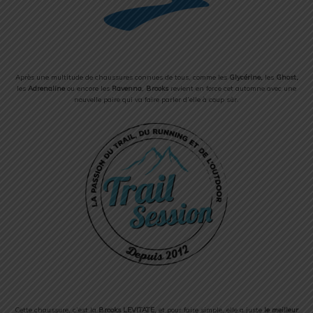
Après une multitude de chaussures connues de tous, comme les
Glycérine,
les
Ghost,
les
Adrenaline
ou encore les
Ravenna
,
Brooks
revient en force cet automne avec une
nouvelle paire qui va faire parler d’elle à coup sûr.
Cette chaussure, c’est la
Brooks LEVITATE
, et pour faire simple, elle a juste
le meilleur