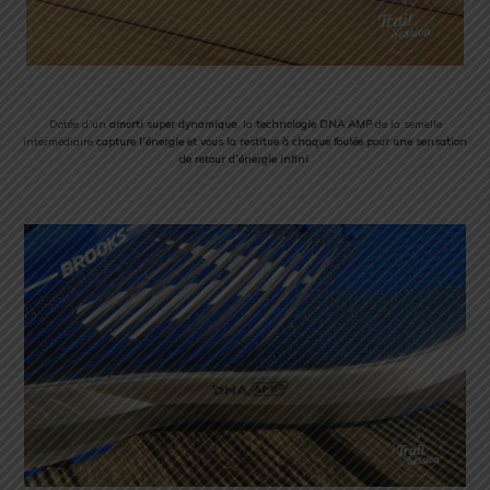
Dotée d’un
amorti super dynamique
, la
technologie DNA AMP
de la semelle
intermédiaire
capture l’énergie
et vous la restitue à chaque foulée pour une sensation
de retour d’énergie infini
.