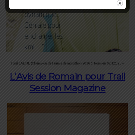
Paul LALIRE (Champion de France de marathon 2016 à Tours en 02H21’23 »)
L’Avis de Romain pour Trail
Session Magazine