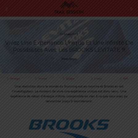
29 Octobre 2017
Vivez Une Expérience Unique Et Une Infinité De
Possibilités Avec Les BROOKS LEVITATE !!!
Romain Sempey
Partager
Tweeter
Épingler
E-mail
SMS
Une révolution dans le monde du Running est en marche
et Brooks en est
l’investigateur.
Le moment de vivre une expérience unique est donc venu.
Une
expérience de retour d’énergie infinie,
comparable en rien à ce que vous avez pu
rencontrer jusqu’à maintenant.