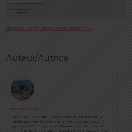
Auteur/Autrice
Romain Sempey
Romain SEMPEY : 43 ans, Chargé d'affaires dans le bâtiment, vie
maritale, un enfant, région Bordelaise. Adepte des sports collectifs
depuis l'âge de 7 ans, je pratique le Running depuis 12 ans et le Trail
Running depuis 9 ans. Ce que j'aime dans cette discipline c'est l'effort