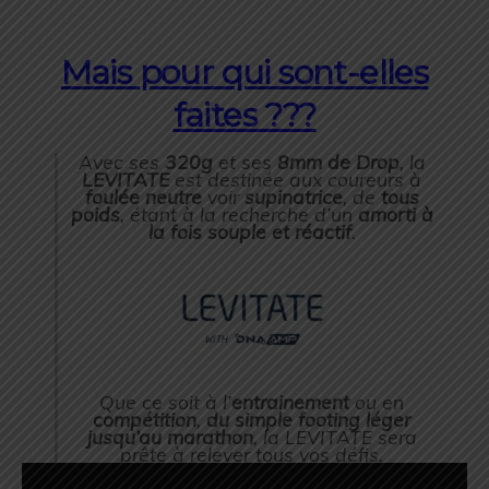
Mais pour qui sont-elles
faites ???
Avec ses
320g
et ses
8mm de Drop
, la
LEVITATE
est destinée aux coureurs à
foulée neutre
voir
supinatrice
, de
tous
poids
, étant à la recherche d’un
amorti à
la fois souple et réactif
.
Que ce soit à l’
entrainement
ou en
compétition
,
du simple footing léger
jusqu’au marathon
, la LEVITATE sera
prête à relever tous vos défis.