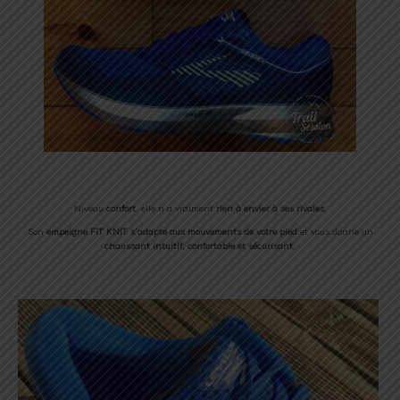
Niveau
confort
, elle n’a vraiment
rien à envier à ses rivales
.
Son
empeigne FIT KNIT
s’adapte aux mouvements de votre pied
et vous donne un
chaussant intuitif, confortable et sécurisant
.