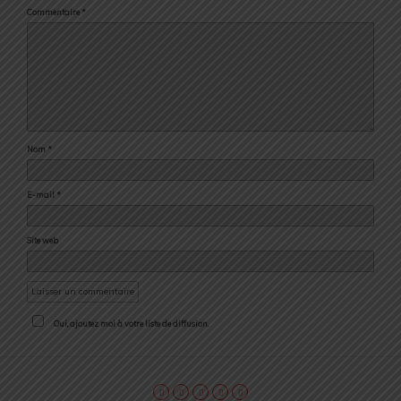
Commentaire
*
Nom
*
E-mail
*
Site web
Oui, ajoutez moi à votre liste de diffusion.