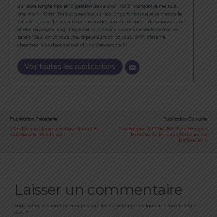
qui dure longtemps et la gestion de celui-ci. Voilà pourquoi je me suis
vite mis à l'Ultra Trail et que c'est sur les longs formats que je prends le
plus de plaisir. Je suis un amoureux des grands espaces, de la montagne
et des paysages magnifiques et si je devais suivre une seule devise, ce
serait "Seul on va plus vite, à plusieurs on va plus loin", alors ne
cherchez plus d'excuses et allons y ensemble !!!
Voir toutes les publications
Publication Précédente
Publication Suivante
Test Mizuno Chaussures Wave Mujin 4 Et
New Balance WT910v4 B GTX Au Féminin /
Veste Static BT Windproof !
MT910 V4 Au Masculin, Un Concentré
D'efficacité !
Laisser un commentaire
Votre adresse e-mail ne sera pas publiée.
Les champs obligatoires sont indiqués
avec
*