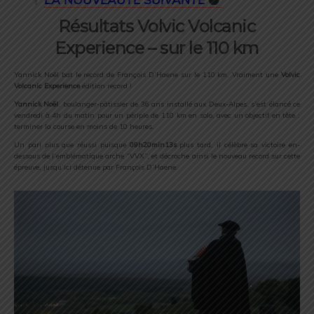
Résultats Volvic Volcanic
Experience – s
ur le 110 km
Yannick Noël bat le record de François D’Haene sur le 110 km. Vraiment une
Volvic
Volcanic Experience
édition record !
Yannick Noël
, boulanger-pâtissier de 36 ans installé aux Deux-Alpes, s’est élancé ce
vendredi à 4h du matin pour un périple de 110 km en solo, avec un objectif en tête :
terminer la course en moins de 10 heures.
Un pari plus que réussi puisque
09h20min13s
plus tard, il célèbre sa victoire en-
dessous de l’emblématique arche “VVX”, et décroche ainsi le nouveau record sur cette
épreuve, jusqu’ici détenue par François D’Haene.