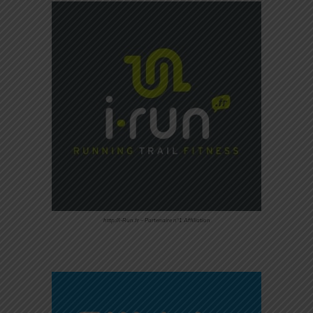
http://i-Run.fr – Partenaire n°1 Affiliation