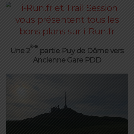
ème
Une 2
partie Puy de Dôme vers
Ancienne Gare PDD