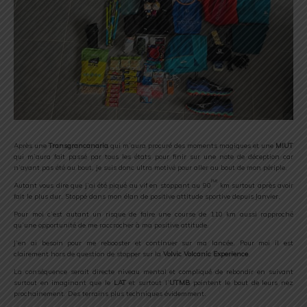
Après une
Transgrancanaria
qui m’aura procuré des moments magiques et une
MIUT
qui m’aura fait passé par tous les états pour finir sur une note de déception car
n’ayant pas été au bout, je suis donc ultra motivé pour aller au bout de mon périple.
ème
Autant vous dire que j’ai été piqué au vif en stoppant au 90
km surtout après avoir
fait le plus dur. Stoppé dans mon élan de positive attitude sportive depuis Janvier.
Pour moi c’est autant un risque de faire une course de 110 km aussi rapproché
qu’une opportunité de me raccrocher à ma positive attitude.
J’en ai besoin pour me rebooster et continuer sur ma lancée. Pour moi il est
clairement hors de question de stopper sur la
Volvic Volcanic Experience
.
La conséquence serait directe niveau mental et compliqué de rebondir en suivant
surtout en imaginant que le
LAT
et surtout l’
UTMB
pointent le bout de leurs nez
prochainement. Des terrains plus techniques évidemment.