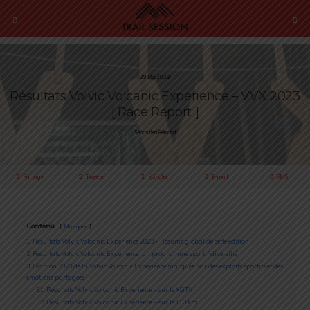
29 Mai 2023
Résultats Volvic Volcanic Experience – VVX 2023
[ Race Report ]
Sébastien Rémond
Partager
Tweeter
Épingler
E-mail
SMS
Contenu
Masquer
1
Résultats Volvic Volcanic Experience 2023 – Résumé global de cette édition
2
Résultats Volvic Volcanic Experience : un programme sportif diversifié
3
L’édition 2023 de la Volvic Volcanic Experience marquée par des exploits sportifs et des
émotions partagées
3.1
Résultats Volvic Volcanic Experience – sur le XGTV
3.2
Résultats Volvic Volcanic Experience – sur le 110 km