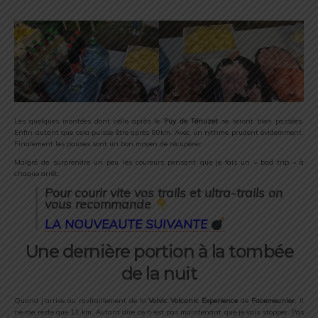
Les quelques montées dont celle après le
Puy de Ténuzet
se seront bien passées.
Enfin autant que cela puisse être après 80km. Avec un rythme prudent évidemment.
Finalement les pauses sont un bon moyen de récupérer.
Malgré de surprendre un peu les coureurs pensant que je fais un « bad trip » à
chaque arrêt.
Pour courir vite vos trails et ultra-trails on
vous recommande
LA NOUVEAUTE SUIVANTE
Une dernière portion à la tombée
de la nuit
Quand j’arrive au ravitaillement de la
Volvic Volcanic Experience
de
Facemeunier
, il
ne me reste que 13 km. Autant dire ce n’est pas maintenant que je vais stopper. Pas