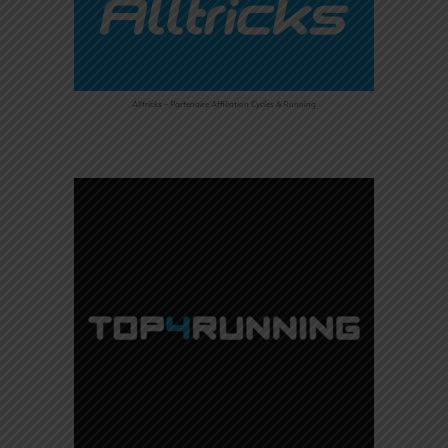
Alltricks – Partenaire Affiliation Cycles & Running