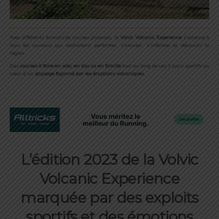
Avec différents formats de courses proposés, la
Volvic Volcanic Experience
s’adresse à
tous les coureurs qui souhaitent performer, s’amuser, s’informer et découvrir la
région.
Des
courses à faire en solo, en duo ou en famille
tout au long de ces 3 jours sportifs au
cœur d’un
paysage façonné par les éruptions volcaniques
.
L’édition 2023 de la Volvic
Volcanic Experience
marquée par des exploits
sportifs et des émotions