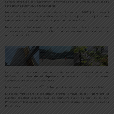
de réelle difficulté à part évidemment la montée du Puy de Dôme au km 27. Je suis
donc serein d’autant que le temps est top.
Ma motivation est clairement boostée après ma déconvenue du
MIUT
. J’ai tout ce qu’il
faut sur moi pour ne pas subir le même souci d’autant que je sais ce que j’ai à faire =
manger toutes les heures et prendre ma petite boisson énergétique.
Même si mon entraînement n’est pas optimum je veux vraiment ne me trouver
aucune excuse si je ne vais pas au bout ! Là c’est vraiment une course test pour
repartir de l’avant !
Le passage au petit matin dans le parc de Vulcania est vraiment génial. Les
bénévoles de la
Volvic Volcanic Experience
sont comme sur la plupart des courses
adorables et aux petits soins pour nous !
er
ème
Je découvre un 1
ravito au 15
très bien garni autant niveau liquide que solide !
Et j’ai par miracle droit à ma boisson préférée le Volvic Fraise ! Autant dire les
planètes semblent alignées pour me permettre d’aller au bout de ce défi.
Physiquement tout va bien et mon rythme me permet d’arriver sans souci au pied du
Puy de Dôme.