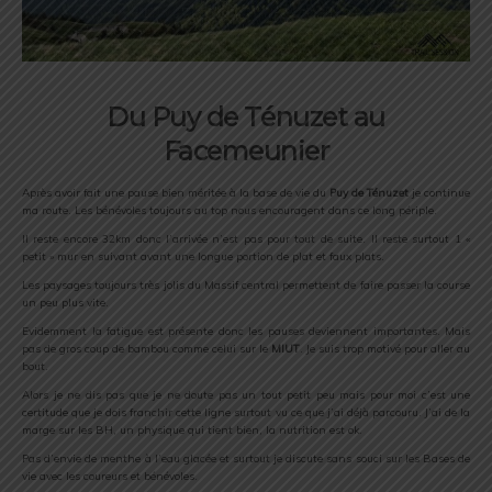
Du Puy de Ténuzet au
Facemeunier
Après avoir fait une pause bien méritée à la base de vie du
Puy de Ténuzet
je continue
ma route. Les bénévoles toujours au top nous encouragent dans ce long périple.
Il reste encore 32km donc l’arrivée n’est pas pour tout de suite. Il reste surtout 1 «
petit » mur en suivant avant une longue portion de plat et faux plats.
Les paysages toujours très jolis du Massif central permettent de faire passer la course
un peu plus vite.
Evidemment la fatigue est présente donc les pauses deviennent importantes. Mais
pas de gros coup de bambou comme celui sur le
MIUT
. Je suis trop motivé pour aller au
bout.
Alors je ne dis pas que je ne doute pas un tout petit peu mais pour moi c’est une
certitude que je dois franchir cette ligne surtout vu ce que j’ai déjà parcouru. J’ai de la
marge sur les BH, un physique qui tient bien, la nutrition est ok.
Pas d’envie de menthe à l’eau glacée et surtout je discute sans souci sur les Bases de
vie avec les coureurs et bénévoles.