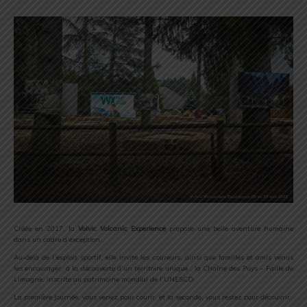
Créée en 2017, la
Volvic Volcanic Experience
propose une belle aventure humaine
dans un cadre d’exception.
Au-delà de l’exploit sportif, elle invite les coureurs, ainsi que familles et amis venus
les encourager, à la découverte d’un territoire unique : la Chaîne des Puys – Faille de
Limagne, inscrite au patrimoine mondial de l’UNESCO.
La première journée, vous venez pour courir, et la seconde, vous restez pour découvrir.