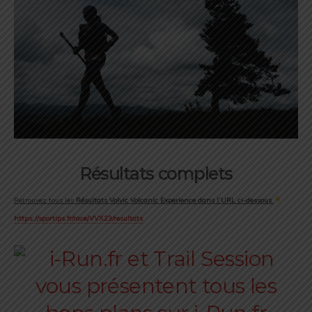
Résultats complets
Retrouvez tous les
Résultats Volvic Volcanic Experience dans l’URL ci-dessous
https://sportips.fr/race/VVX23/resultats