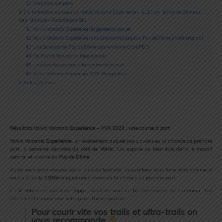
3.3
Résultats complets
4
En immersion au coeur du Volvic Volcanic Experience – le 110 km : le Puy de Dôme au
cœur du sujet – Raconté par Séb
4.1
Volvic Volcanic Experience : la genèse du projet
4.2
Volvic Volcanic Experience : une 1ère partie jusqu’au Puy de Dôme plutôt original
4.3
Une 2ème partie Puy de Dôme vers Ancienne Gare PDD
4.4
Du Puy de Ténuzet au Facemeunier
4.5
Une dernière portion à la tombée de la nuit
4.6
Volvic Volcanic Experience 2023 : Happy End
5
Auteur/Autrice
Résultats Volvic Volcanic Experience – VVX 2023 : une course à part
Volvic Volcanic Experience
, un évènement auquel nous avons eu la chance de prendre
part la semaine dernière du côté de
Volvic
. Un espace de bien être dans le massif
central et proche du
Puy de Dôme
.
Après vous avoir résumé ces 4 jours de festivité, nous allons vous faire vivre comme si
vous y étiez le
110km
auquel nous avons eu la chance de prendre part.
C’est Sébastien qui a eu l’opportunité de vivre ce bel évènement de l’intérieur. Un
évènement comme une belle parenthèse sportive.
Pour courir vite vos trails et ultra-trails on
vous recommande