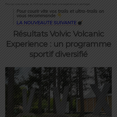
Plus qu’une course, la VVX est avant tout une expérience à partager.
Pour courir vite vos trails et ultra-trails on
vous recommande
LA NOUVEAUTE SUIVANTE
Résultats Volvic Volcanic
Experience : un programme
sportif diversifié