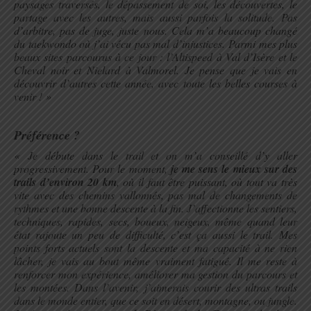
paysages traversés, le dépassement de soi, les découvertes, le
partage avec les autres, mais aussi parfois la solitude. Pas
d’arbitre, pas de juge, juste nous. Cela m’a beaucoup changé
du taekwondo où j’ai vécu pas mal d’injustices. Parmi mes plus
beaux sites parcourus à ce jour : l’Altispeed à Val d’Isère et le
Cheval noir et Nielard à Valmorel. Je pense que je vais en
découvrir d’autres cette année, avec toute les belles courses à
venir ! »
.
Préférence ?
« Je débute dans le trail et on m’a conseillé d’y aller
progressivement. Pour le moment,
je me sens le mieux sur des
trails d’environ 20 km
, où il faut être puissant, où tout va très
vite avec des chemins vallonnés, pas mal de changements de
rythmes et une bonne descente à la fin. J’affectionne les sentiers,
techniques, rapides, secs, boueux, neigeux, même quand leur
état rajoute un peu de difficulté, c’est ça aussi le trail. Mes
points forts actuels sont la descente et ma capacité à ne rien
lâcher, je vais au bout même vraiment fatigué. Il me reste à
renforcer mon expérience, améliorer ma gestion du parcours et
les montées. Dans l’avenir, j’aimerais courir des ultras trails
dans le monde entier, que ce soit en désert, montagne, ou jungle.