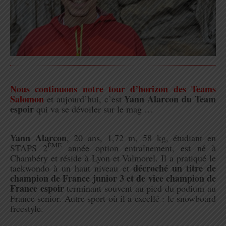
.
Nous continuons notre tour d’horizon des Teams
Salomon
Yann Alarcon du Team
et aujourd’hui, c’est
espoir
qui va se dévoiler sur le mag …
.
Yann Alarcon
, 20 ans, 1,72 m, 58 kg,
étudiant en
ème
STAPS 2
année option entraînement
, est né à
Chambéry
et réside à
Lyon et Valmorel. Il a
pratiqué le
décroché un titre de
taekwondo à un haut niveau et
champion de France junior 3 et de vice champion de
France espoir
terminant souvent au pied du podium au
France senior. Autre sport où il a excellé : le snowboard
freestyle.
.