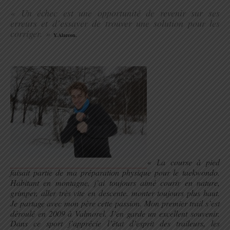
« Un échec est une opportunité de revenir sur ses
erreurs et d’essayer de trouver une solution pour les
corriger. »
Y.Alarcon.
.
« La course à pied
faisait partie de ma préparation physique pour le taekwondo.
Habitant en montagne, j’ai toujours aimé courir en nature,
grimper, aller très vite en descente. monter toujours plus haut.
Je partage avec mon père cette passion. Mon premier trail s’est
déroulé en 2009 à
Valmorel. J’en garde un excellent souvenir.
Dans ce sport j’apprécie l’état d’esprit des traileurs, les