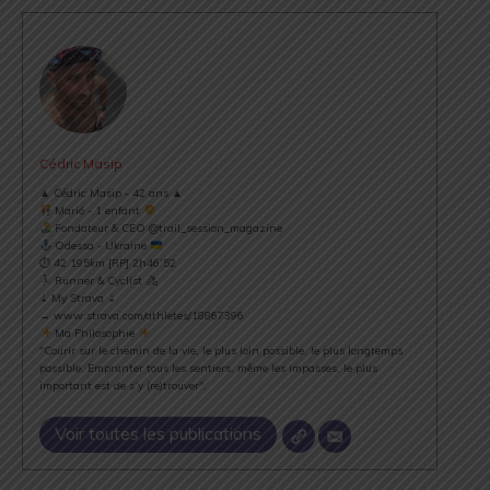
Cédric Masip
▲ Cédric Masip - 42 ans ▲
Marié - 1 enfant
Fondateur & CEO @trail_session_magazine
Odessa - Ukraine
⏱ 42.195km [RP] 2h46’52
Runner & Cyclist
⇣ My Strava ⇣
→ www.strava.com/athletes/18867396
Ma Philosophie
"Courir sur le chemin de la vie, le plus loin possible, le plus longtemps
possible. Emprunter tous les sentiers, même les impasses, le plus
important est de s’y (re)trouver".
Voir toutes les publications