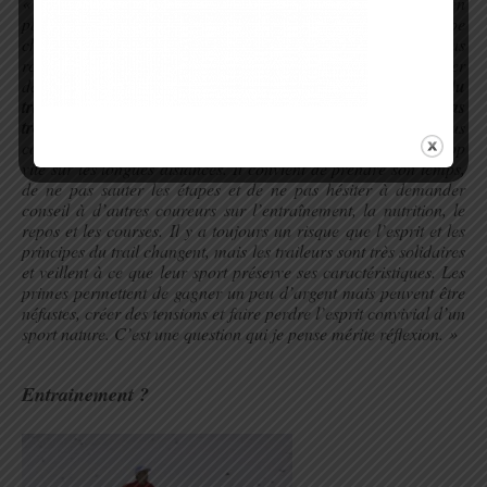
« Je pense que le trail va encore se développer avec de plus en
plus de jeunes et d’adultes sur ses chemins. Le niveau grimpe
chaque année et beaucoup de fondeurs, de skieurs alpins nous
rejoignent en été. A mon avis, davantage de villes vont organiser
des trails urbains.
J’espère que l’esprit de la montagne et du
trail va perdurer et que les médias et l’argent ne prendront pas
trop d’espace
. Peut-être qu’il faudrait proposer des courses plus
courtes afin que les néophytes puissent éviter de se griller trop
vite sur les longues distances. Il convient de prendre son temps,
de ne pas sauter les étapes et de ne pas hésiter à demander
conseil à d’autres coureurs sur l’entraînement, la nutrition, le
repos et les courses. Il y a toujours un risque que l’esprit et les
principes du trail changent, mais les traileurs sont très solidaires
et veillent à ce que leur sport préserve ses caractéristiques. Les
primes permettent de gagner un peu d’argent mais peuvent être
néfastes, créer des tensions et faire perdre l’esprit convivial d’un
sport nature. C’est une question qui je pense mérite réflexion. »
.
Entrainement ?