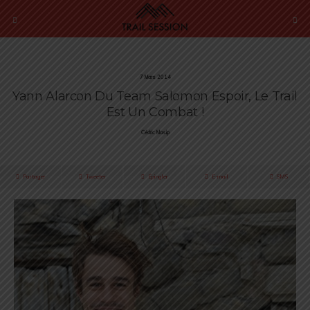
7 Mars 2014
Yann Alarcon Du Team Salomon Espoir, Le Trail
Est Un Combat !
Cédric Masip
Partager
Tweeter
Épingler
E-mail
SMS