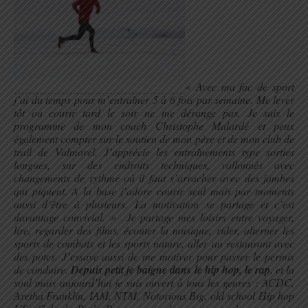
« Avec ma fac de sport
j’ai du temps pour m’entraîner 5 à 6 fois par semaine. Me lever
tôt ou courir tard le soir ne me dérange pas. Je suis le
programme de mon coach Christophe Malardé et peux
également compter sur le soutien de mon père et de mon club de
trail de Valmorel. J’apprécie les entraînements type sorties
longues, sur des endroits techniques, vallonnés avec
changements de rythme où il faut s’arracher avec des jambes
qui piquent. A la base j’adore courir seul mais par moments
aussi d’être à plusieurs. La motivation se partage et c’est
davantage convivial. »
Je partage mes loisirs entre voyager,
lire, regarder des films, écouter la musique, rider, alterner les
sports de combats et les sports nature, aller au restaurant avec
des potes. J’essaye aussi de me motiver pour passer le permis
de conduire.
Depuis petit je baigne dans le hip hop, le rap
, et la
soul mais aujourd’hui je suis ouvert à tous les genres : ACDC,
Aretha Franklin, IAM, NTM, Notorious Big, old school Hip hop