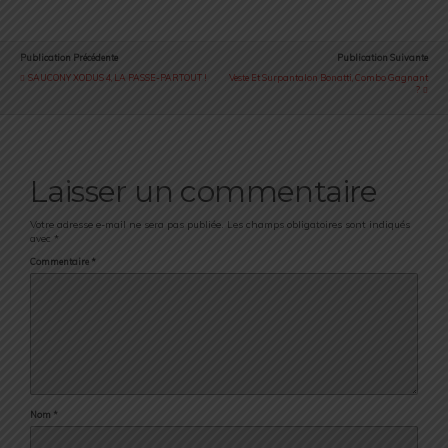
Publication Précédente
Publication Suivante
SAUCONY XODUS 4, LA PASSE-PARTOUT !
Veste Et Surpantalon Bonatti, Combo Gagnant
?
Laisser un commentaire
Votre adresse e-mail ne sera pas publiée.
Les champs obligatoires sont indiqués
avec
*
Commentaire
*
Nom
*