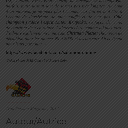
US, Cabrel, Brel…Pour courir, la musique m’accompagne
parfois, mais surtout lors de sorties pas très longues. Au bout
d’un moment, je ne peux plus l’écouter, car j’ai envie d’être à
l’écoute de l’extérieur, de mon souffle et de mes pas.
Côté
champion j’adore l’esprit Anton Krupicka
, sa façon de vivre,
de courir et de s’entraîner. J’aimerais être comme lui plus tard.
J’admire également mon parrain
Christian Plaziat
champion de
décathlon dans les années 90 à 2000 et les boxeurs Ali et Tyson
pour leurs parcours. »
https://www.facebook.com/salomonrunning
Crédit photos JMK Consult et Robert Goin.
.
Trail Session Magazine, 2014.
Auteur/Autrice