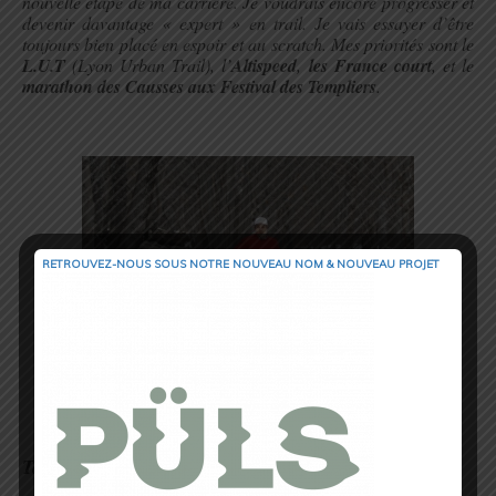
nouvelle étape de ma carrière. Je voudrais encore progresser et
devenir davantage « expert » en trail. Je vais essayer d’être
toujours bien placé en espoir et au scratch. Mes priorités sont le
L.U.T
(Lyon Urban Trail), l’
Altispeed
,
les France court
, et le
marathon des Causses aux Festival des Templiers
.
.
RETROUVEZ-NOUS SOUS NOTRE NOUVEAU NOM & NOUVEAU PROJET
Yann Alarcon, Team Salomon Espoir
.
Ton regard sur le Trail ?