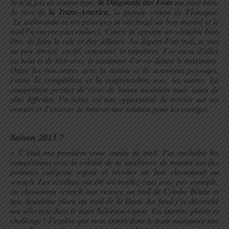
Je n’ai pas de course type,
la Diagonale des Fous
me plait bien.
Je rêve de
la Trans-America
, la grande course de Flanagan.
Le taekwondo et ses principes m’ont forgé un bon mental et le
trail l’a encore plus endurci. Courir m’apporte un véritable bien
être, de faire le vide et être ailleurs. Au départ d’un trail, je suis
un peu stressé, excité, concentré et impatient. J’ai envie d’aller
au bout et de finir avec le sentiment d’avoir donné le maximum.
Outre les rencontres avec la nature et de nouveaux paysages,
j’aime la compétition et la confrontation avec les autres. La
compétition permet de vivre de beaux moments mais aussi de
plus difficiles. Un échec est une opportunité de revenir sur ses
erreurs et d’essayer de trouver une solution pour les corriger.
.
Saison 2013 ?
« C’était ma première vraie année de trail. J’ai enchaîné les
compétitions avec la volonté de m’améliorer, de monter sur des
podiums catégorie espoir et récolter un bon classement au
scratch. Les résultats ont été au rendez-vous avec par exemple,
au classement scratch une victoire au trail de Combe Bénite et
une deuxième place au trail de la Dent. Au final j’ai décroché
ma sélection dans le team Salomon espoir. Un énorme plaisir et
challenge !
J’espère que mon entrée dans le team marquera une