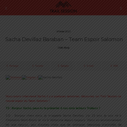
4 Février 2013
Sacha Devillaz Baraban – Team Espoir Salomon
Cédric Masip
Partager
Tweeter
Épingler
E-mail
SMS
.
Nous avons interviewé Sacha il y a quelques semaines, découvrez sur Trail Session ce
nouvel espoir du Team Salomon !
T.S : Bonjour Sacha, peux-tu te présenter à nos amis lecteurs Traileurs ?
S.D : Bonjour chers amis, je m’appelle Sacha Devillaz, j’ai 23 ans. Je suis né à
Chamonix Mont-Blanc et vis à Vallorcine depuis toujours. Dans un environnement
tel que celui-ci, pas d’autres choix que de pratiquer beaucoup d’activités de