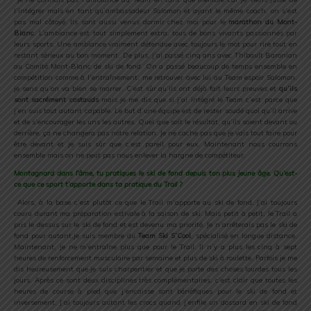
l’intégrer mais en tant qu’ambassadeur Salomon et ayant le même coach, on s’est
pas mal côtoyé. Ils sont aussi venus dormir chez moi pour le
marathon du Mont-
Blanc
. L’ambiance est tout simplement extra, tous de bons vivants passionnés par
leurs sports. Une ambiance vraiment détendue avec toujours le mot pour rire tout en
restant sérieux au bon moment. De plus, j’ai passé cinq ans avec Thibault Baronian
au Comité Mont-Blanc de ski de fond. On a passé beaucoup de temps ensemble en
compétition comme à l’entraînement, me retrouver avec lui au Team espoir Salomon,
je sens qu’on va bien se marrer. C’est sûr qu’ils ont déjà fait leurs preuves et
qu’ils
sont sacrément costauds
mais je me dis que si j’ai intégré le Team c’est parce que
j’en suis tout autant capable. Le but d’une équipe est de rester soudé quoi qu’il arrive
et de s’encourager les uns les autres. Quel que soit le résultat, qu’ils soient devant ou
derrière, ça ne changera pas notre relation. Je ne cache pas que je vais tout faire pour
être devant et je suis sûr que c’est pareil pour eux. Maintenant nous courrons
ensemble mais on ne peut pas nous enlever la hargne de compétiteur.
Montagnard dans l’âme, tu pratiques le ski de fond depuis ton plus jeune âge. Qu’est-
ce que ce sport t’apporte dans ta pratique du Trail ?
Alors, à la base c’est plutôt ce que le Trail m’apporte au ski de fond. J’ai toujours
couru durant ma préparation estivale à la saison de ski. Mais petit à petit, le Trail a
pris le dessus sur le ski de fond et est devenu ma priorité. Je n’arrêterais pas le ski de
fond pour autant,je suis membre du
Team Ski S’Cool
, spécialisé en longue distance.
Maintenant, je ne m’entraîne plus que pour le Trail. Il n’y a plus les cinq à sept
heures de renforcement musculaire par semaine et plus de ski à roulette. Parfois je me
dis heureusement que je suis charpentier et que je porte des choses lourdes tous les
jours. Après ce sont deux disciplines très complémentaires, c’est clair que toutes les
heures de course à pied que j’encaisse sont bénéfiques pour le ski de fond et
inversement. J’ai toujours autant les crocs quand j’enfile un dossard en ski de fond