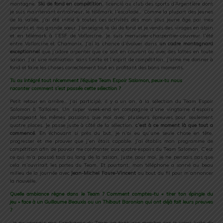
montagne.
Ski de fond en compétition
, licencié au club des sports d’Argentière dont
je suis maintenant entraîneur, le télémark, l’escalade… Comme la plupart des jeunes
de la vallée, j’ai été initié à toutes ces activités dès mon plus jeune âge par mes
parents et ma grande sœur. J’enseigne le ski de fond et je vends des virages en alpin
et en télémark à l’ESF de Vallorcine. Je suis menuisier-charpentier-couvreur l’été
entre Vallorcine et Chamonix. J’ai la chance d’évoluer dans
un cadre montagnard
exceptionnel
que j’adore arpenter que ce soit en courant ou avec des lattes en toute
saison. J’ai une motivation sans limite et l’esprit de compétition, j’aime me donner à
fond et faire les choses correctement tout en profitant des bons moments.
Tu as intégré tout récemment l’équipe Team Espoir Salomon, peux-tu nous
raconter comment s’est passée cette sélection ?
Petit retour en arrière… j’ai participé, il y a un an, à la sélection du Team Espoir
Salomon à Talloires. Un super week-end en compagnie d’une vingtaine d’espoirs
partageant les mêmes passions que moi avec plusieurs épreuves pour seulement
quatre places. Je passe juste à côté de la sélection,
c’est à ce moment là que tout a
commencé
. En échouant si près du but, je n’ai eu qu’une seule chose en tête,
progresser et me prouver que j’en étais capable. J’ai établis mon programme de
compétition afin de pouvoir me confronter aux quatre espoirs du Team Salomon. C’est
ce qui m’a poussé tout au long de la saison, juste pour moi, je ne pensais pas que
cela m’ouvrirait les portes du Team. Et pourtant, mon téléphone a sonné au beau
milieu de la journée avec
Jean-Michel Faure-Vincent
au bout du fil pour m’annoncer
la nouvelle.
Quelle ambiance règne dans le Team ? Comment comptes-tu « tirer ton épingle du
jeu » face à un Guillaume Beauxis ou un Thibaut Baronian qui ont déjà fait leurs preuves
?
Je ne connais pas l’ambiance du Team en tant que membre car je viens juste de