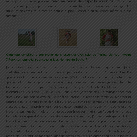
mais j’y suis moins préparé.
Skier me permet de couper la saison de Trail
et de
changer un peu. Je pense que c’est aussi un très bon moyen pour soulager les
articulations très sollicitées en course à pied. Penser à autre chose même si c’est
difficile.
Comment concilies-tu ton métier de charpentier avec celui de Traileur de haut niveau
? Peux-tu nous décrire un peu la journée type de Sacha ?
Je suis travailleur indépendant et gère donc mon emploi du temps comme je le
souhaite. Je commence la saison de charpente début mai jusqu’à fin septembre. En
gros, quand j’ai des grosses séances types (VMA, fractionné, volume…) je ne travaille
que le matin. Quand je suis en repos et que j’ai des séances courtes, je travaille toute
la journée, souvent jusqu’en soirée. Une journée type, c’est debout à 6h pour être sur
le chantier à 7h. Travail jusqu’à 12h30 sur le toit. Je rentre ensuite manger chez moi
avec Cindy (ma copine avec qui je vis à Vallorcine). Je prends le temps de regarder la
séance que j’ai à faire et réfléchis à où aller. De temps en temps une petite sieste et
c’est parti pour l’entraînement, parfois accompagné par Cindy en VTT quand elle ne
travaille pas l’après- midi. Je n’aime pas courir de bon matin sauf quand je n’ai pas
le choix et au grand étonnement de beaucoup de monde, j’adore courir quand il fait
très chaud en milieu de journée. De retour à la maison, je prends le temps de
m’étirer, faire du Compex, faire mon retour de séance au coach et à la douche ! Après,
c’est tout le train-train quotidien, un petit coup sur la batterie, télé, internet, je
réchauffe une part de mes trois kilos de pâtes précuit à l’avance et quand je ne vais