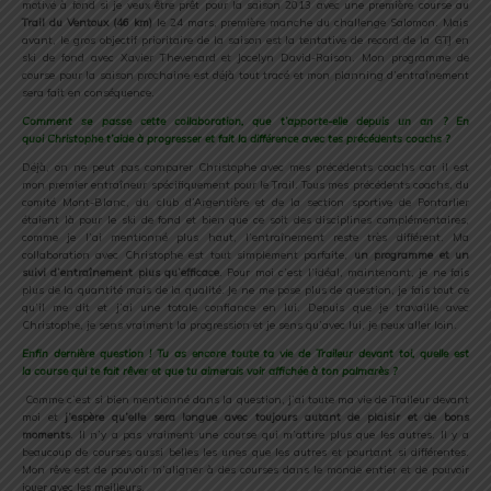
motivé à fond si je veux être prêt pour la saison 2013 avec une première course au
Trail du Ventoux (46 km)
le 24 mars, première manche du challenge Salomon. Mais
avant, le gros objectif prioritaire de la saison est la tentative de record de la GTJ en
ski de fond avec Xavier Thevenard et Jocelyn David-Raison. Mon programme de
course pour la saison prochaine est déjà tout tracé et mon planning d’entraînement
sera fait en conséquence.
Comment se passe cette collaboration, que t’apporte-elle depuis un an ? En
quoi Christophe t’aide à progresser et fait la différence avec tes précédents coachs ?
Déjà, on ne peut pas comparer Christophe avec mes précédents coachs car il est
mon premier entraîneur spécifiquement pour le Trail. Tous mes précédents coachs, du
comité Mont-Blanc, du club d’Argentière et de la section sportive de Pontarlier
étaient là pour le ski de fond et bien que ce soit des disciplines complémentaires,
comme je l’ai mentionné plus haut, l’entraînement reste très différent. Ma
collaboration avec Christophe est tout simplement parfaite,
un programme et un
suivi d’entraînement plus qu’efficace
. Pour moi c’est l’idéal, maintenant, je ne fais
plus de la quantité mais de la qualité. Je ne me pose plus de question, je fais tout ce
qu’il me dit et j’ai une totale confiance en lui. Depuis que je travaille avec
Christophe, je sens vraiment la progression et je sens qu’avec lui, je peux aller loin.
Enfin dernière question ! Tu as encore toute ta vie de Traileur devant toi, quelle est
la course qui te fait rêver et que tu aimerais voir affichée à ton palmarès ?
Comme c’est si bien mentionné dans la question, j’ai toute ma vie de Traileur devant
moi et
j’espère qu’elle sera longue avec toujours autant de plaisir et de bons
moments
. Il n’y a pas vraiment une course qui m’attire plus que les autres. Il y a
beaucoup de courses aussi belles les unes que les autres et pourtant si différentes.
Mon rêve est de pouvoir m’aligner à des courses dans le monde entier et de pouvoir
jouer avec les meilleurs.