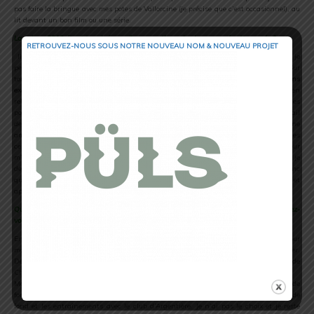
pas faire la bringue avec mes potes de Vallorcine (je précise que c’est occasionnel), au
lit devant un bon film ou une série.
La saison 2012 étant terminée, quelle course t’aura le plus marqué cette année ?
RETROUVEZ-NOUS SOUS NOTRE NOUVEAU NOM & NOUVEAU PROJET
Il n’y a pas vraiment de course qui m’a le plus marqué cette année. Dès que je
peux me mettre ma dose d’intensité et que je mets un dossard, je suis content. Sur
toutes les courses, j’ai rencontré et
partagé des moments avec beaucoup de gens
exceptionnels
. Le week-end en Ubaye avec tous les potes de Salomon, les courses en
relais avec Jean-Marie Thevenard et Théophile Camp. La joie de monter sur les
podiums de courses qui me tenaient un peu à cœur comme la Transjutrail et le Trail
des Sangliers. Le week-end énorme à Talloires pour le
Redbull Elements
avec une
ambiance de feu et des coéquipiers géniaux. Toutes les courses ont été exceptionnelles
cette année. J’ai beaucoup apprécié les efforts de Cindy et d’autres amis pour
m’accompagner, m’encourager et me ravitailler sur la plupart des courses. Si je
devais choisir le meilleur souvenir, ce serait l’arrivée au Marathon du Mont-Blanc
quand je suis annoncé comme le premier local et que tout le monde m’encourage et
applaudit, vraiment un très bon moment.
Quel est ton premier objectif pour 2013 ? Avec Christophe Malardé, avez-
vous commencé à réfléchir à ton prochain plan d’entrainement ?
En ce qui concerne mon plan d’entraînement, ça va vraiment être de l’inédit pour
moi cet hiver. On a prévu que j’essaie de garder les baskets aux pieds tout l’hiver.
Deux à trois séances de VMA par semaine, sur la route ou l’anneau de vitesse de
Chamonix ou de
Martigny car il y a quand même un paquet de neige à Vallorcine. Le volume en ski de
fond est quand même très difficile à mettre en place avec les compétitions de ski de
fond et les entraînements avec le club d’Argentière. Je n’ai pas le choix et je reste