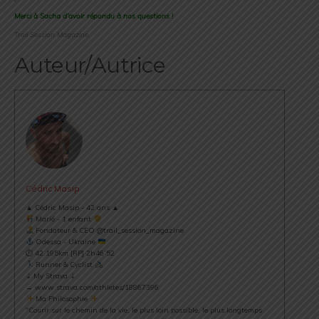
Merci à Sacha d’avoir répondu à nos questions !
Trail Session Magazine.
Auteur/Autrice
Cédric Masip
▲ Cédric Masip - 42 ans ▲
Marié - 1 enfant
Fondateur & CEO @trail_session_magazine
Odessa - Ukraine
⏱ 42.195km [RP] 2h46’52
Runner & Cyclist
⇣ My Strava ⇣
→ www.strava.com/athletes/18867396
Ma Philosophie
"Courir sur le chemin de la vie, le plus loin possible, le plus longtemps