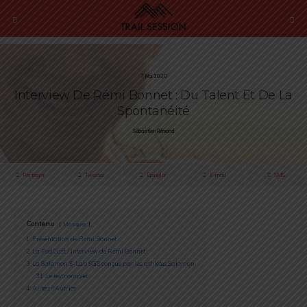
7 Mai 2020
Interview De Rémi Bonnet : Du Talent Et De La
Spontanéité
Sébastien Rémond
Partager
Tweeter
Épingler
E-mail
SMS
Contenu
Masquer
1
Présentation de Rémi Bonnet
2
La PodCast / Interview de Rémi Bonnet
3
La Salomon S-Lab SG8 conçue par les athlètes Salomon
3.1
Le test complet
4
Auteur/Autrice