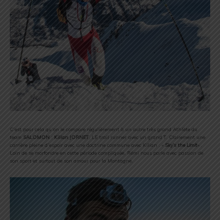
C’est pour cela qu’on le compare régulièrement à un autre très grand Athlète du
team
SALOMON
:
Kilian JORNET
, LE trail runner avec un grand T. Clairement une
carrière pleine d’espoir avec une doctrine commune avec Kilian : «
Sky’s the Limit
« .
Loin de se morfondre en cette période compliquée, Rémi nous parle avec passion de
son sport et surtout de son amour pour la Montagne.