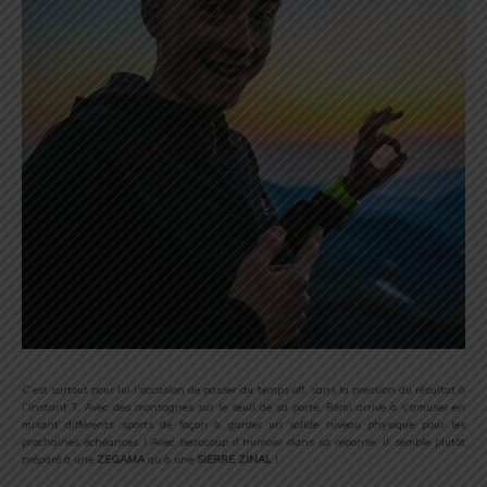
C’est surtout pour lui l’occasion de passer du temps off, sans la pression du résultat à
l’instant T. Avec des montagnes sur le seuil de sa porte, Rémi arrive à s’amuser en
mixant différents sports de façon à garder un solide niveau physique pour les
prochaines échéances ! Avec beaucoup d’humour dans sa réponse, il semble plutôt
préparé à une
ZEGAMA
qu’à une
SIERRE ZINAL
!