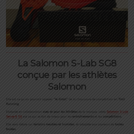
La Salomon S-Lab SG8
conçue par les athlètes
Salomon
Elle est ce qu’on pourrait appeler
“le Graal”
de la chaussure de compétition en
Trail
Running
.
Elaborée en collaboration
avec et pour les Athlètes
de la marque, cette
Salomon S-Lab
Sense 8 SG
est ce qui se fait de mieux pour les
entraînements
et les
compétitions.
Elle sera idéale sur
terrains meubles et humides
, et adaptée aux coureurs de
toutes
foulées
.