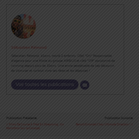
Sébastien Rémond
Sébastien Rémond, 41ans, marié 2 enfants. Côté "On" Responsable
d'agence pour une filiale du groupe AIRBUS et côté "Off" passionné de
running depuis plus de 10ans. Une envie perpétuelle de (se) découvrir,
de s'amuser et surtout vivre ses rêves et les dépasser !
Voir toutes les publications
Publication Précédente
Publication Suivante
Films De Course À Pied En Streaming : Un
Benoit Girondel Chez Ultimate Direction !
Marathon Sur Le Canapé