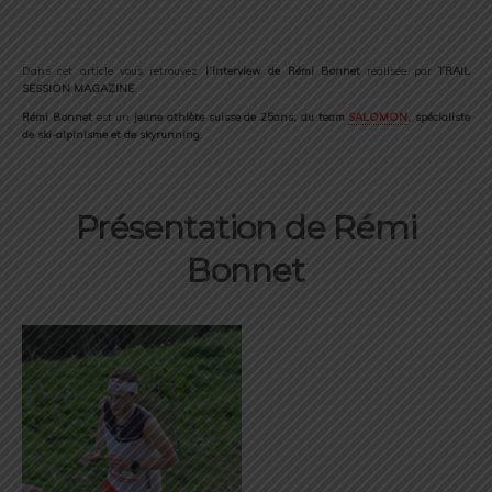
Dans cet article vous retrouvez
l’interview de Rémi Bonnet
réalisée par
TRAIL
SESSION MAGAZINE
.
Rémi Bonnet
est un
jeune athlète suisse de 25ans, du team
SALOMON
, spécialiste
de ski-alpinisme et de skyrunning
.
Présentation de Rémi
Bonnet