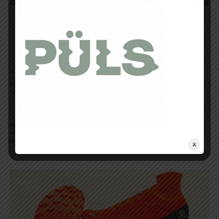
La PodCast / Interview de
Rémi Bonnet
Voici ci-dessous l’
ITW
de
Rémi Bonnet
par
TRAIL SESSION MAGAZINE
en
PodCast.
https://soundcloud.com/user-274392851/itw-remi-bonnet-du-talent-et-de-la-
spontaneite
Merci encore à lui d’avoir accepté de répondre à nos questions, le tout avec
spontanéité et fraîcheur. Ses réponses montrent déjà une belle maturité et surtout
transpirent la passion pour son sport.