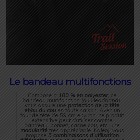
Le bandeau multifonctions
Composé à
100 % en polyester
, ce
bandeau multifonction (ou Headband),
vous assure une
protection de la tête
et/ou du cou
en toute saison. Avec un
tour de tête de 59 cm environ, ce produit
extensible peut s’utiliser comme
bandeau, bonnet, cache cou, etc, une
modularité
très appréciable. Kalenji vous
propose
5 combinaisons d’utilisation