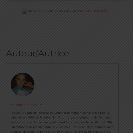
Auteur/Autrice
Anastasiia MASIP
Je suis Anastasiia, l'épouse de Cédric et la Maman de notre fils Léo. Je
suis née en 1992 en Ukraine, j'ai 31 ans, je suis originaire du Donbass.
Je me suis mis à la course à pied avant la naissance de Léo (Mars 2018).
J'ai réalisé mon premier Trail de 20km en Juillet 2017, et j'ai terminé mon
premier Marathon à Paris en 3h50 en 2019. Je rêve de faire des Ultras,