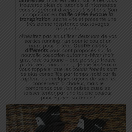
différentes
, mais en allant sur le net vous
trouverez plein de tutoriels d’internautes
vous suggérant diverses utilisations. Son
composant en
maille aérée évacue la
transpiration
, sèche vite et présente une
très bonne résistance aux lavages
fréquents.
N’hésitez pas en utiliser deux lors de vos
sorties running : un pour le cou et un
autre pour la tête.
Quatre coloris
différents
vous sont proposés sur la
nouvelle collection automne-hiver (noir,
gris, rose ou jaune – que perso je trouve
plutôt vert, mais bon…). Je me limiterai à
vous rappeler que les coloris foncés sont
les plus conseillés par temps froid car ils
captent les quelques rayons de soleil et
conservent la chaleur, mais je
comprends que l’on puisse aussi se
laisser tenter par une touche couleur
pour égayer sa tenue !