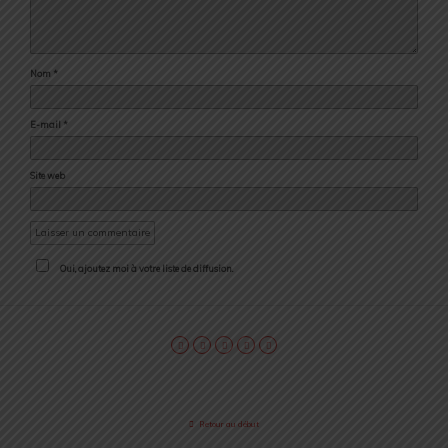
Nom
*
E-mail
*
Site web
Oui, ajoutez moi à votre liste de diffusion.
Retour au début