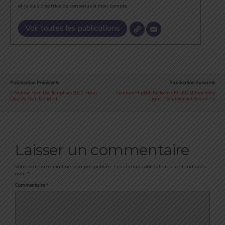
et je suis créatrice de contenus à mon compte.
Voir toutes les publications
Publication Précédente
Publication Suivante
Festival Trail Des Templiers 2017 : Haut
Ceinture FlipBelt Reflective Et LED Million Mile
Lieu Du Trail Mondial.
Light : L'équipement Éclairé !
Laisser un commentaire
Votre adresse e-mail ne sera pas publiée.
Les champs obligatoires sont indiqués
avec
*
Commentaire
*