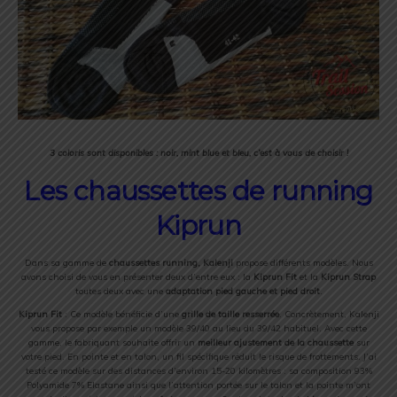
3 coloris sont disponibles : noir, mint blue et bleu, c’est à vous de choisir !
Les chaussettes de running
Kiprun
Dans sa gamme de
chaussettes running, Kalenji
propose différents modèles. Nous
avons choisi de vous en présenter deux d’entre eux : la
Kiprun Fit
et la
Kiprun Strap
toutes deux avec une
adaptation pied gauche et pied droit
.
Kiprun Fit
: Ce modèle bénéficie d’une
grille de taille resserrée
. Concrètement, Kalenji
vous propose par exemple un modèle 39/40 au lieu du 39/42 habituel. Avec cette
gamme, le fabriquant souhaite offrir un
meilleur ajustement de la chaussette
sur
votre pied. En pointe et en talon, un fil spécifique réduit le risque de frottements. J’ai
testé ce modèle sur des distances d’environ 15-20 kilomètres : sa composition 93%
Polyamide 7% Elastane ainsi que l’attention portée sur le talon et la pointe m’ont