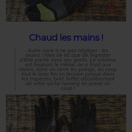
Chaud les mains !
Autre zone à ne pas négliger : les
mains ! Rien de tel que de regretter
d’être partie sans ses gants. Le schéma
est toujours le même, on a froid aux
mains, donc on serre les poings, du coup
tout le bras fini en tension jusque dans
les trapèzes, bref, l’effet décontractant
de votre sortie running en prend un
coup !