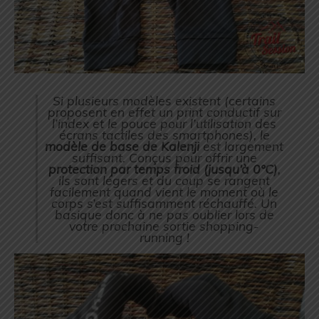
Si plusieurs modèles existent (certains
proposent en effet un print conductif sur
l’index et le pouce pour l’utilisation des
écrans tactiles des smartphones), le
modèle de base de Kalenji
est largement
suffisant. Conçus pour offrir une
protection par temps froid (jusqu’à 0°C)
,
ils sont légers et du coup se rangent
facilement quand vient le moment où le
corps s’est suffisamment réchauffé. Un
basique donc à ne pas oublier lors de
votre prochaine sortie shopping-
running !