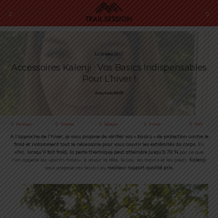
11 Octobre 2017
Accessoires Kalenji : Vos Basics Indispensables
Pour L’hiver !
Anastasiia MASIP
Partager
Tweeter
Épingler
E-mail
SMS
A l’approche de l’hiver, je vous propose de vérifier vos « basics » de protection contre le
froid et notamment tout le nécessaire pour vous couvrir les extrémités du corps
. En
effet,
lorsqu’il fait froid, la perte thermique peut atteindre jusqu’à 70 %
par ce que
l’on appelle les «points froids», à savoir la tête, le cou, les mains et les pieds.
Kalenji
vous propose ces basics au
meilleur rapport qualité prix.