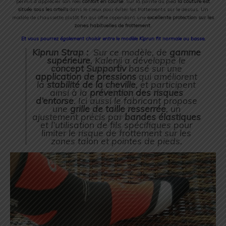
permis d’apprécier son réel
confort en course
. Sur la pointe du pied
la couture est
située sous les orteils
dans le creux pour éviter les frottements sur le dessus. Un
modèle de chaussette plutôt fin qui offre cependant une
excellente protection sur les
zones habituelles de frottement
.
Et vous pourrez également choisir entre le modèle Kiprun fit normale ou basse.
Kiprun Strap :
Sur ce modèle, de
gamme
supérieure
, Kalenji a développé le
concept Supportiv
basé sur une
application de pressions
qui améliorent
la
stabilité de la cheville
, et participent
ainsi à la
prévention des risques
d’entorse
. Ici aussi le fabricant propose
une
grille de taille resserrée
, un
ajustement précis par
bandes élastiques
et l’utilisation de fils spécifiques pour
limiter le risque de frottement sur les
zones talon et pointes de pieds.