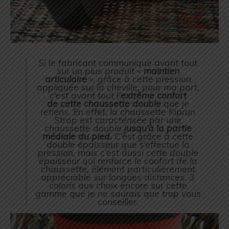
Si le fabricant communique avant tout
sur un plus produit «
maintien
articulaire
», grâce à cette pression
appliquée sur la cheville, pour ma part,
c’est avant tout l’
extrême confort
de cette chaussette double
que je
retiens. En effet, la chaussette Kiprun
Strap est caractérisée par une
chaussette double
jusqu’à la partie
médiale du pied.
C’est grâce à cette
double épaisseur que s’effectue la
pression, mais c’est aussi cette double
épaisseur qui renforce le confort de la
chaussette, élément particulièrement
appréciable sur longues distances. 3
coloris aux choix encore sur cette
gamme que je ne saurais que trop vous
conseiller.