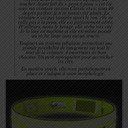
toucher. Ayant fait du « peau à peau » cet été
avec ma ceinture version Classic et ce, sous 40
degrés parfois, je n’ai jamais été gênée. La
ceinture n’est pas trempée après le run, elle ne
colle pas à la peau, elle est parfaitement aérée.
D’ailleurs, après le lavage, elle sèche très vite.
Je la lave en machine et elle est même passée
au sèche-linge sans aucun soucis.
Toujours un système tubulaire permettant une
grande possibilité de rangement sur tout le
tour de la ceinture. 4 ouvertures de 6cm
chacune. Un petit mousqueton pour accrocher
les clés.
En matière strech, elle reste parfaitement en
place et s’adapte à votre morphologie.