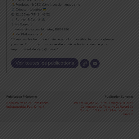
Fondateur & CEO @trail_session_magazine
Odessa - Ukraine
⏱ 42.195km [RP] 2h46’52
Runner & Cyclist
⇣ My Strava ⇣
→ www.strava.com/athletes/18867396
Ma Philosophie
"Courir sur le chemin de la vie, le plus loin possible, le plus longtemps
possible. Emprunter tous les sentiers, même les impasses, le plus
important est de s’y (re)trouver".
Voir toutes les publications
Publication Précédente
Publication Suivante
Accessoires Kalenji : Vos Basics
359 Km Du John Muir Trail François D'Haene
Indispensables Pour L’hiver !
Commencera Sa Tentative De Record Ce
Samedi 14 Octobre À 19 Heures, Horaire
France