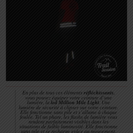
En plus de tous ces éléments
réfléchissants
,
vous pouvez équiper votre ceinture d’une
lumière, la
led Million Mile Light
. Une
lumière de sécurité à clipser sur votre ceinture.
Elle fonctionne sans pile et s’allume à chaque
foulée. Tel un phare, les flashs de lumière vous
rendent parfaitement visibles dans les
situations de faible luminosité. Elle fonctionne
sans pile et se recharge grâce au mouvement.