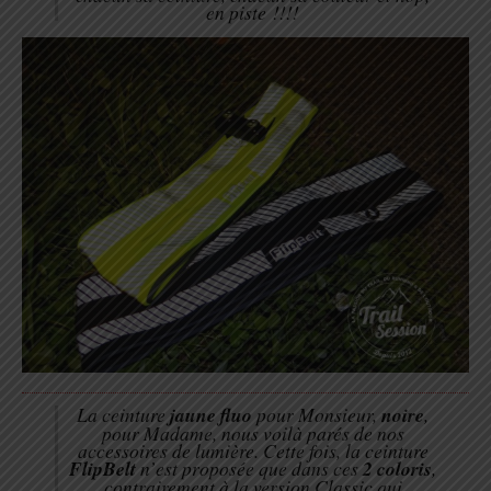
en piste !!!!
La ceinture
jaune fluo
pour Monsieur,
noire
,
pour Madame, nous voilà parés de nos
accessoires de lumière. Cette fois, la ceinture
FlipBelt
n’est proposée que dans ces
2 coloris
,
contrairement à la version Classic qui