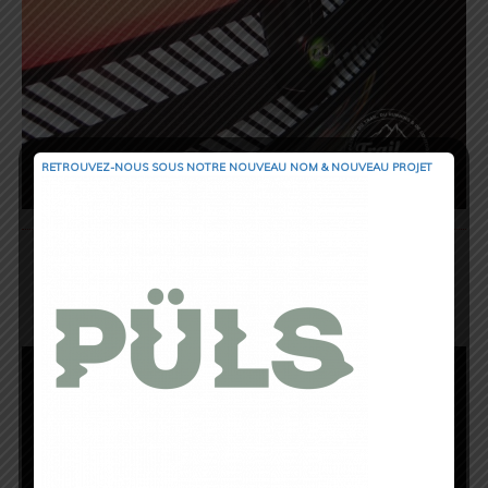
RETROUVEZ-NOUS SOUS NOTRE NOUVEAU NOM & NOUVEAU PROJET
Précision importante, son rôle n’est pas de
vous permettre de mieux voir mais bien d’être
vu. Un fois clipsée à votre ceinture, devant,
derrière, où vous le souhaitez, elle ne bouge
plus et vous assure une véritable sécurité.
Impossible de ne pas vous apercevoir !