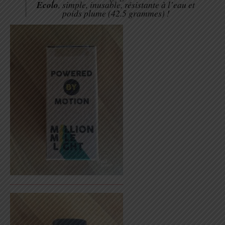
Ecolo
, simple, inusable, résistante à l’eau et
poids plume (42.5 grammes) !