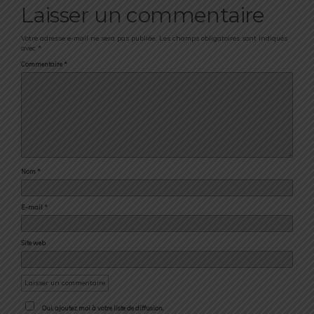
Laisser un commentaire
Votre adresse e-mail ne sera pas publiée.
Les champs obligatoires sont indiqués
avec
*
Commentaire
*
Nom
*
E-mail
*
Site web
Oui, ajoutez moi à votre liste de diffusion.