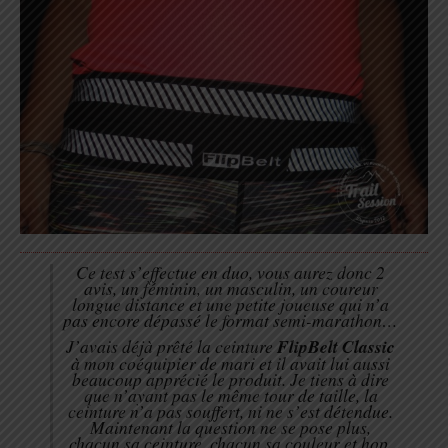
Ce test s’effectue en duo, vous aurez donc 2
avis, un féminin, un masculin, un coureur
longue distance et une petite joueuse qui n’a
pas encore dépassé le format semi-marathon…
J’avais déjà prêté la ceinture
FlipBelt Classic
à mon coéquipier de mari et il avait lui aussi
beaucoup apprécié le produit. Je tiens à dire
que n’ayant pas le même tour de taille, la
ceinture n’a pas souffert, ni ne s’est détendue.
Maintenant la question ne se pose plus,
chacun sa ceinture, chacun sa couleur et hop,