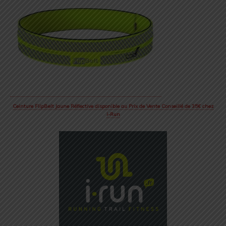
Ceinture FlipBelt Jaune Réflective disponible au Prix de Vente Conseillé de 35€ chez
i-Run