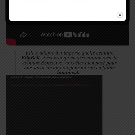
Elle s’adapte à n’importe quelle ceinture
FlipBelt
, il est vrai qu’en association avec la
ceinture Réflective, vous êtes bien paré pour
une sortie de nuit ou pour un run en faible
luminosité
.
Lecteur
Media error: Format(s) not supported or source(s) not found
vidéo
Télécharger le fichier: http://trail-session.fr/wp/wp-content/uploads/2017/10/video-1506268543.mp4?_=1