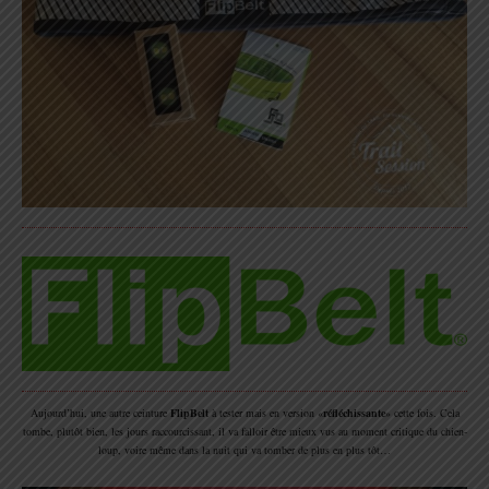
Aujourd’hui, une autre ceinture
FlipBelt
à tester mais en version «
réfléchissante
» cette fois. Cela
tombe, plutôt bien, les jours raccourcissant, il va falloir être mieux vus au moment critique du chien-
loup, voire même dans la nuit qui va tomber de plus en plus tôt…