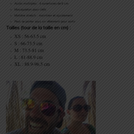
Accès multiples : 4 ouvertures de 6 cm
Mousqueton pour clefs
Matière stretch : maintien et ajustement
Peut se porter sous un vêtement pour sortir
Tailles (tour de la taille en cm) :
XS : 56-63.5 cm
S : 66-73.5 cm
M : 73.5-81 cm
L : 81-88.9 cm
XL : 88.9-96.5 cm