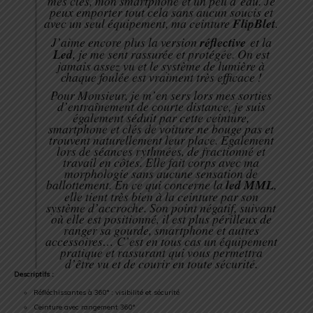
mes clés, mon smartphone et un peu d’eau. Je
peux emporter tout cela sans aucun soucis et
avec un seul équipement, ma ceinture
FlipBlet
.
J’aime encore plus la version
réflective
et la
Led
, je me sent rassurée et protégée. On est
jamais assez vu et le système de lumière à
chaque foulée est vraiment très efficace !
Pour Monsieur, je m’en sers lors mes sorties
d’entraînement de courte distance, je suis
également séduit par cette ceinture,
smartphone et clés de voiture ne bouge pas et
trouvent naturellement leur place. Egalement
lors de séances rythmées, de fractionné et
travail en côtes. Elle fait corps avec ma
morphologie sans aucune sensation de
ballottement. En ce qui concerne la
led MML
,
elle tient très bien à la ceinture par son
système d’accroche. Son point négatif, suivant
où elle est positionné, il est plus périlleux de
ranger sa gourde, smartphone et autres
accessoires… C’est en tous cas un équipement
pratique et rassurant qui vous permettra
d’être vu et de courir en toute sécurité.
Descriptifs :
Réfléchissantes à 360° : visibilité et sécurité
Ceinture avec rangement 360°