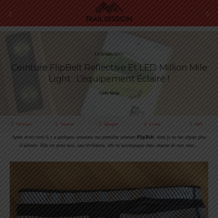
13 Octobre 2017
Ceinture FlipBelt Reflective Et LED Million Mile
Light : L’équipement Éclairé !
Cédric Masip
Partager
Tweeter
Épingler
E-mail
SMS
Après avoir testé il y a quelques semaines ma première ceinture
FlipBelt
, dont je ne me sépare plus
d’ailleurs. Elle est pour moi, une révélation, elle m’accompagne dans chacun de mes runs…