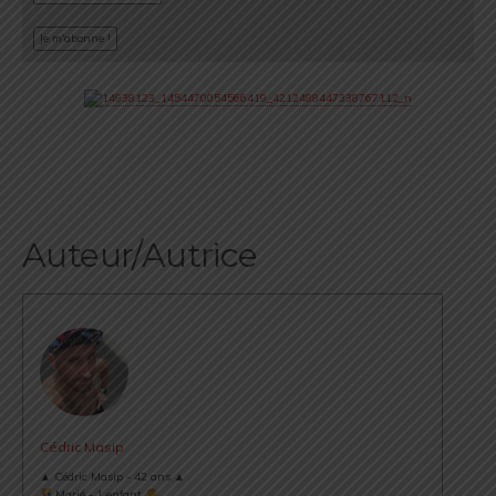
Auteur/Autrice
Cédric Masip
▲ Cédric Masip - 42 ans ▲
Marié - 1 enfant