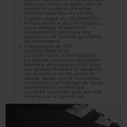
Boost au niveau du talon, pour un
confort et un retour d’énergie
maximal sous tous les climats.
Couche unique de CELARMESH –
le tissu maillé le plus fin d’adidas,
qui enveloppe et maintient
entièrement le pied pour une
impression de sécurité qui élimine
les distractions.
Combinaison de DSP
QUICKSTRIKE et de
CAOUTCHOUC CONTINENTAL –
La semelle extérieure ultralégère
bénéficie de crampons DSP pour
une grande flexibilité et durabilité
sur la route et sur les pistes de
course, tandis que le caoutchouc
Continental (un mélange de haute
performance) confère une
accroche maximale, quel que soit
le temps ou le type de sol.