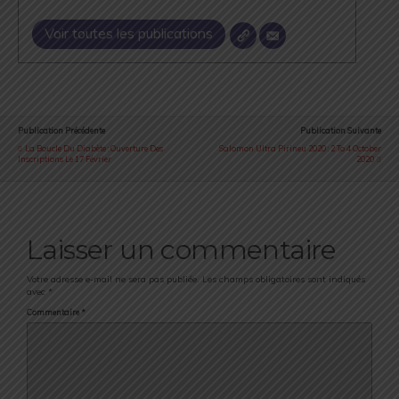
Voir toutes les publications
Publication Précédente
Publication Suivante
La Boucle Du Diabète : Ouverture Des
Salomon Ultra Pirineu 2020 : 2 To 4 October
Inscriptions Le 17 Février
2020
Laisser un commentaire
Votre adresse e-mail ne sera pas publiée.
Les champs obligatoires sont indiqués
avec
*
Commentaire
*