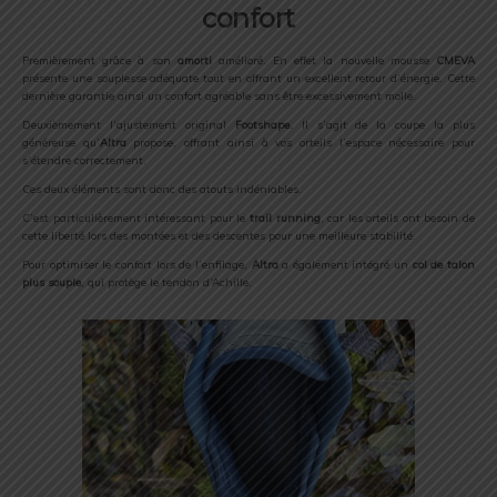
confort
Premièrement grâce à son
amorti
amélioré. En effet la nouvelle mousse
CMEVA
présente une souplesse adéquate tout en offrant un excellent retour d’énergie. Cette
dernière garantie ainsi un confort agréable sans être excessivement molle.
Deuxièmement l’ajustement original
Footshape.
Il s’agit de la coupe la plus
généreuse qu’
Altra
propose, offrant ainsi à vos orteils l’espace nécessaire pour
s’étendre correctement.
Ces deux éléments sont donc des atouts indéniables.
C’est particulièrement intéressant pour le
trail running
, car les orteils ont besoin de
cette liberté lors des montées et des descentes pour une meilleure stabilité.
Pour optimiser le confort lors de l’enfilage,
Altra
a également intégré un
col de talon
plus souple
, qui protège le tendon d’Achille.