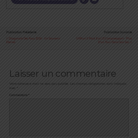
Publication Précédente
Publication Suivante
Diagonale Des Fous 2024 - Un Souvenir
UltRun S Pack Evo 15 Compressport - Plus
Éternel
D'un Tour Dans Son Sac
Laisser un commentaire
Votre adresse e-mail ne sera pas publiée.
Les champs obligatoires sont indiqués
avec
*
Commentaire
*