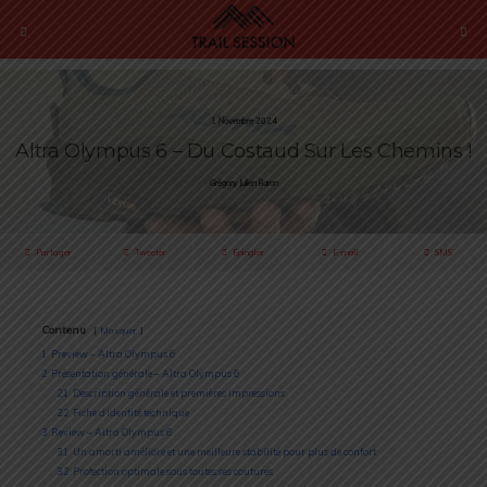
1 Novembre 2024
Altra Olympus 6 – Du Costaud Sur Les Chemins !
Grégory Julien Baron
Partager
Tweeter
Épingler
E-mail
SMS
Contenu
Masquer
1
Preview – Altra Olympus 6
2
Présentation générale – Altra Olympus 6
2.1
Description générale et premières impressions
2.2
Fiche d’identité technique
3
Review – Altra Olympus 6
3.1
Un amorti amélioré et une meilleure stabilité pour plus de confort
3.2
Protection optimale sous toutes ses coutures