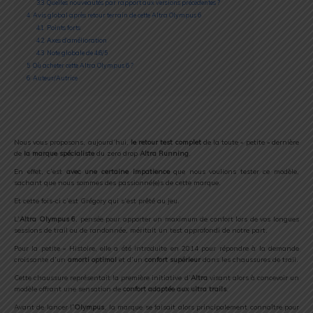
3.3
Quelles nouveautés par rapport aux versions précédentes ?
4
Avis global après retour terrain de cette Altra Olympus 6
4.1
Points forts
4.2
Axes d’amélioration
4.3
Note globale de 4.6/5
5
Où acheter cette Altra Olympus 6 ?
6
Auteur/Autrice
Nous vous proposons, aujourd’hui,
le retour test complet
de la toute « petite » dernière
de
la marque spécialiste
du zero drop
Altra Running
.
En effet, c’est
avec une certaine impatience
que nous voulions tester ce modèle,
sachant que nous sommes des passionné(e)s de cette marque.
Et cette fois-ci c’est Grégory qui s’est prêté au jeu.
L’
Altra Olympus 6
, pensée pour apporter un maximum de confort lors de vos longues
sessions de trail ou de randonnée, méritait un test approfondi de notre part.
Pour la petite « Histoire, elle a été introduite en 2014 pour répondre à la demande
croissante d’un
amorti optimal
et d’un
confort supérieur
dans les chaussures de trail.
Cette chaussure représentait la première initiative d’
Altra
visant alors à concevoir un
modèle offrant une sensation de
confort adaptée aux ultra trails
.
Avant de lancer l
’Olympus
, la marque se faisait alors principalement connaître pour