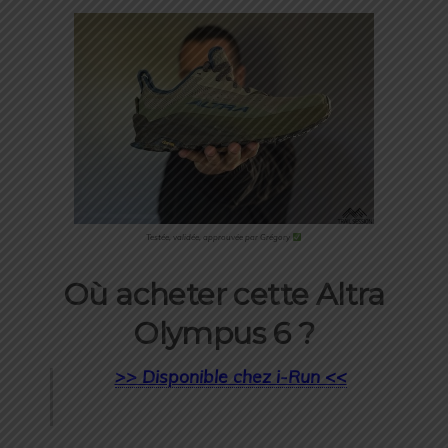
Testée, validée, approuvée par Grégory
Où acheter cette Altra
Olympus 6 ?
>> Disponible chez i-Run <<