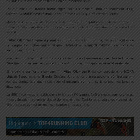
humides et forestiers est tout simplement exceptionnelle.
Le tout dans un
modèle assez léger
(pour un modèle Trail) de seulement 380g
environ. Véritablement costaud, c’est un modèle aux qualités remarquables.
Modèle qui se réinvente tout en restant fidèle à la philosophie de la marque. Il
convient donc parfaitement aux coureurs en quête d’un équilibre entre confort et
sécurité.
L’
Altra Olympus 6
figurent parmi les chaussures de trail running les plus abouties de
la marque. Ce modèle emblématique d’
Altra
offre un
amorti maximal
, idéal pour les
terrains montagneux.
Avec ses nouvelles améliorations, on obtient une
chaussure encore plus technique.
Elle offre ainsi un
meilleur amorti
, un
confort accru
ainsi qu’une
sécurité renforcée
.
Si je devais donner un comparatif, l’
Altra Olympus 6
est comparable à la
HOKA
Mafate Speed
et à la
Brooks Caldera
. Une semelle intermédiaire généreusement
épaisse équipe également ces deux chaussures de trail, parfaite pour les longues
distances.
La différence majeure réside dans le fait que l’
Olympus 6
offre une largeur accrue au
niveau du talon, du médio-pied et de l’avant-pied. Ceci la rend idéale pour les cou-de-
pied hauts et permet un meilleur écartement des orteils.