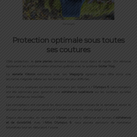
Col souple
Protection optimale sous toutes
ses coutures
Côté protection, le
pare pierres
demeure toujours aussi épais et rigide. On retrouve
également les traditionnelles attaches guêtres avec le système
Gaiter Trap.
La
semelle Vibram
extérieure avec son
Megagrip
agressif nous offre ainsi une
accroche inégalée même sur les terrains les plus difficiles.
Elle a connu quelques ajustements mineurs par rapport à l’
Olympus 5
. Les crampons
ont été optimisés pour garantir une
adhérence supérieure
sur les surfaces, qu’elles
soient sèches ou mouillées.
Les concepteurs ont conservé les deux traits caractéristiques de la semelle à savoir la
division en deux grosses parties à l’arrière et la forme « cinq doigts » à l’avant.
Depuis des années, on reconnaît
Vibram
comme la référence en termes d’
adhérence
et de durabilité
. Avec l’
Altra Olympus 6
, vous pouvez parcourir de nombreux
kilomètres tout en réduisant l’usure.