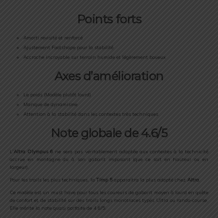
Points forts
Amorti revisité et renforcé
Ajustement Footshape pour la stabilité
Accroche incroyable sur terrain humide et légèrement boueux
Axes d’amélioration
Le poids (Modèle plutôt lourd)
Manque de dynamisme
Attention à la stabilité dans les contextes très techniques
Note globale de 4.6/5
L’
Altra Olympus 6
ne sera pas véritablement adaptée aux contextes à la technicité
accrue en montagne du à son gabarit imposant (que ce soit en hauteur ou en
largeur).
Pour les trails les plus techniques, la
Timp 5
apparaitra la plus adapté chez
Altra
.
Ce modèle est un must have pour tous les coureurs de gabarit moyen à lourd en quête
de confort et de stabilité sur des trails longs monotraces typés Ultra ou rando-course.
Elle mérite la note quasi parfaite de 4.6/5.