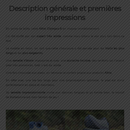
Description générale et premières
impressions
En sortie de boîte, cette
Altra Olympus 6
en impose immédiatement.
J’ai été bluffé par son
aspect très solide
, comme nous allons le voir plus loin dans ce
test.
Le modèle en main, on sait que cette chaussure a été pensée pour les
trails les plus
longs
et les
plus exigeants.
Une
semelle Vibram
imposante et avec une
accroche incisive
, des renforts sur l’avant
pied très prononcés, bref, c’est du solide.
Une fois chaussée aux pieds, on retrouve ce confort propre aux produits
Altra.
En effet avec une toe box large pour une proprioception optimale, le pied est ainsi
parfaitement en place et maintenu.
Sa
semelle impressionnante
invite aux séances longues et ça tombe bien, le massif
de Belledonne est mon terrain de jeu !