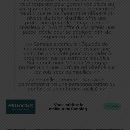
veut respirant pour garder vos pieds au
sec quand les températures augmentent
tandis que le col montant rembourré au
niveau du talon d’achille offre une
protection optimale. L’emplacement
spacieux à l’avant offre à vos orteils une
place idéale pour se déployer afin de
gagner en stabilité <<
>> Semelle extérieure : Équipée de
nouveaux crampons, elle assure une
accroche puissante pour vous aider à
progresser sur les surfaces meubles.
Son caoutchouc Vibram Megagrip
promet alors une parfaite adhérence sur
les sols secs ou mouillés <<
>> Semelle intérieure : Amovible,
permettant ainsi une personnalisation du
confort et un entretien facilité <<