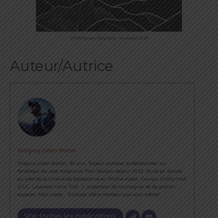
©Trail Session Magazine – Novembre 2024
Auteur/Autrice
Grégory Julien Baron
Grégory Julien Baron, 49 ans, Sapeur-pompier professionnel, co-
fondateur du web magazine Trail Session depuis 2012. Basé en Savoie
au pied de la chaîne de Belledonne en Rhône-Alpes. Coureur d'ultra trail
(CCC, Lavaredo Ultra Trail...), arpenteur de montagnes et de grands
espaces. Mon credo : "Essayez d'être meilleur que vous-même".
Voir toutes les publications