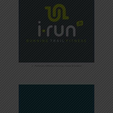
1 – Partenaire Affiliation Running, Fitness & Outdoor