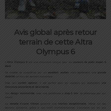
Avis global après retour
terrain de cette Altra
Olympus 6
L’
Altra Olympus 6
est une chaussure conçue pour les
coureurs de poids moyen à
élevé
.
Ce modèle se caractérise par un
excellent soutien
mais également une
grande
stabilité
sur tous les sentiers monotrace.
Avec son
confort optimal
, il est parfait pour les coureurs qui souhaitent
une
chaussure polyvalente et sécurisante
.
Son
design maximaliste
, avec une plateforme à
drop 0 mm
, se démarque par son
amorti.
La
semelle d’usure Vibram
garantit une
traction exceptionnelle
, même sur des
terrains glissants, grâce à son motif multidirectionnel. L’accroche sur les sols