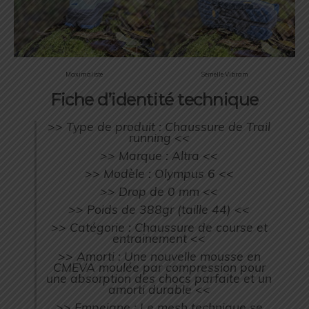
Maximaliste
Semelle Vibram
Fiche d’identité technique
>> Type de produit : Chaussure de Trail
running <<
>> Marque : Altra <<
>> Modèle : Olympus 6 <<
>> Drop de 0 mm <<
>> Poids de 388gr (taille 44) <<
>> Catégorie : Chaussure de course et
entrainement <<
>> Amorti : Une nouvelle mousse en
CMEVA moulée par compression pour
une absorption des chocs parfaite et un
amorti durable <<
>> Empeigne : Le mesh technique se