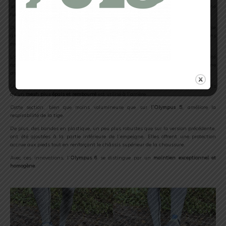
son prédécesseur.
Un amorti revisité
avec la
mousse CMEVA
, le talon surdimensionné
lui donnera plus de stabilité.
Doté de profils élevés (33 mm dans un modèle à drop 0 mm), ce modèle
d’entraînement et de compétition sera légèrement plus lourd que ses versions
précédentes.
L’objectif est d’offrir non seulement une meilleure structure mais aussi une sécurité
accrue. Cette modification n’impactera pas sa réactivité, mais résultera plutôt d’une
amélioration du soutien et de la stabilité.
Un
mesh fin et aéré
compose la tige à l’avant et au milieu de la chaussure, tandis
qu’un
mesh plus épais et rembourré
est utilisé à l’arrière..
Cette section, bien que moins volumineuse que sur
l’Olympus 5
, améliore la
respirabilité de la tige.
De plus, des bandes en plastique, un peu plus robustes que sur la version précédente,
ont été ajoutées à la partie inférieure de l’empeigne. Elles offrent une protection
accrue aux pieds tout en renforçant le châssis supérieur de la chaussure.
Avec ces innovations, l’
Olympus 6
se distingue par un
maintien exceptionnel et
homogène
.