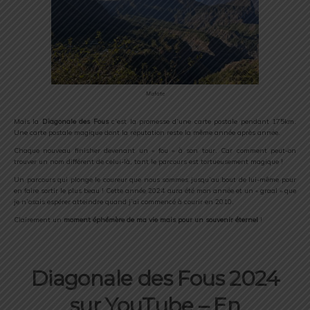
Mafate
Mais la
Diagonale des Fous
c’est la promesse d’une carte postale pendant 175km.
Une carte postale magique dont la réputation reste la même année après année.
Chaque nouveau finisher devenant un « fou » à son tour. Car comment peut-on
trouver un nom différent de celui-là, tant le parcours est tortueusement magique !
Un parcours qui plonge le coureur que nous sommes jusqu’au bout de lui-même pour
en faire sortir le plus beau ! Cette année 2024 aura été mon année et un « graal » que
je n’osais espérer atteindre quand j’ai commencé à courir en 2010.
Clairement un
moment éphémère de ma vie mais pour un souvenir éternel
!
Diagonale des Fous 2024
sur YouTube – En