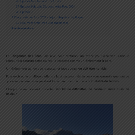
2.6
Episode 5 -> Au matin à Aurère
2.7
Episode 6 de cette Diagonale des Fous 2024
2.8
Episode 7
3
Diagonale des Fous 2024 – Le jour d’après et l’épilogue
3.1
Résumé et premiers questionnements
4
Auteur/Autrice
La
Diagonale des Fous
. Un rêve pour certains, un étape pour d’autres. Chaque
coureur qui connait cette course, la respecte comme un événement à part.
Un événement qui doit se respecter et face auquel
on doit être humble
.
Pour avoir eu le privilège d’aller au bout cette année, je peux vous garantir que tout ce
que vous pensiez vivre pendant la course, n’est rien face à
la réalité du terrain
.
Chaque heure pouvant apporter
son lot de difficultés, de bonheur, mais aussi de
douleur
.