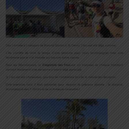
Dès l’arrivée à l’aéroport de Roland-Garros à St Denis, l’accueil est déjà sublime.
L’île s’arrête de vivre le temps d’une semaine pour nous accompagner avec une
tendresse que je n’ai trouvée sur aucune autre course.
Pour les Réunionnais, la
Diagonale des Fous
est un honneur et chaque habitant
connait forcément une personne y ayant déjà participé.
Si l’accueil est chaleureux, que dire de l’ambiance lors de la remise des dossards.
Une aventure tant il faut patienter pour recevoir le précieux sésame : le dossard.
Accompagné des T-Shirts et de la fameuse casquette !