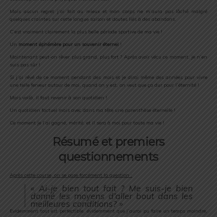
Mais aucun regret j’ai fait au mieux et mon corps ne m’aura pas lâché malgré
quelques craintes sur cette longue saison et doutes liés à des abandons.
C’est vraiment clairement la plus belle période sportive de ma vie !
Un
moment éphémère pour un souvenir éternel
!
Maintenant peut-on rêver plus grand, plus fort ? Après avoir vécu ce moment, je n’en
suis pas sûr !
Si j’ai rêvé de ce moment pendant des mois et je dirai même des années pour vivre
une telle ferveur autour de moi, quand on y est, on veut que ça dur pour l’éternité !
Mais voilà, il faut revenir à son quotidien !
Un quotidien factuel mais avec dans ma tête une parenthèse éternelle !
Ce moment je l’ai gagné, mérité, et il sera à moi pour toute ma vie !
Résumé et premiers
questionnements
Après cette course, on se pose forcément la question :
« Ai-je bien tout fait ? Me suis-je bien
donné les moyens d’aller bout dans les
meilleures conditions? »
Evidemment tout est perfectible, évidemment que j’aurai pu faire un temps moindre,