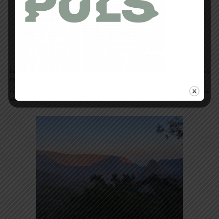
Un décor plutôt magique….
Le parcours jusqu’à
Aurère
est vraiment tranquille (le fameux
sentier scout
) et je suis
même en forme pour gambader sur toute la longue descente.
Et là c’est la fin de la nuit avec comme récompense une vue sublime sur le
cirque de
Mafate
de l’intérieur.