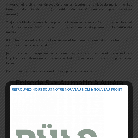
A
Marla
j’ai droit à mon épisode émotion en écoutant une vidéo de ma famille. Les
larmes coulent forcément ! (whouahh même en écrivant ces lignes, l’émotion
revient.)
Toujours à
Marla
j’essaye de me poser mais je ne retrouve pas Flo qui m’aura dépassé
sur la montée du
Taibit
donc je continue jusqu’au pointage suivant : la
plaine des
merles.
Il fait froid. La nuit fait son lot de blessés et les coureurs dormant sur le chemin sont
nombreux… rien d’étonnant.
Je m’arrête pour manger un peu et boire. Pas de soucis physique et finalement pas
trop froid donc étonnamment je reste en t-shirt (avec manchons parfois) pour passer
la nuit.
J’ai évidemment ma veste quand il pleut pour me couvrir un peu.
Episode 5 -> Au matin à Aurère
RETROUVEZ-NOUS SOUS NOTRE NOUVEAU NOM & NOUVEAU PROJET