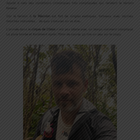
Ajouté à cela des conditions climatiques très compliquées qui rendent le terrain
boueux.
Car le terrain à
la Réunion
est fait de singles exotiques, tortueux, avec racines,
marches naturelles…. de quoi s’amuser on va dire…
L’arrivée dans le
cirque de Cilaos
n’est pas idéale avec un temps vraiment compliqué.
La pluie tombe et forcément après 76km de course, ça tire un peu sur le corps.