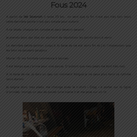
Fous 2024
A partir de
Ilet Savanah
il reste 35 km… on sent que la fin n’est pas très loin mais
cette dernière partie n’est pas simple pour autant.
A ce stade, chaque km compte et peut devenir pesant.
Je prends donc par bloc en sachant de réputation les points durs à venir.
La dernière petite portion jusqu’à la base de vie est sans fin et j’ai l’impression que
les kms ne passent pas/plus.
Marre ! Et ma frontale commence à baisser.
Il est temps que j’arrive pour une pause. D’autant que mes pieds me font très mal.
A la base de vie, je dors un peu car vraiment fatigué je ne peux plus tenir ce rythme
sans dormir.
Je soigne donc mes pieds, me change (avec le t-shirt « Diag » à porter sur la ligne
d’arrivée), mange un peu de poulet (une tuerie !) et me pose sur un lit.