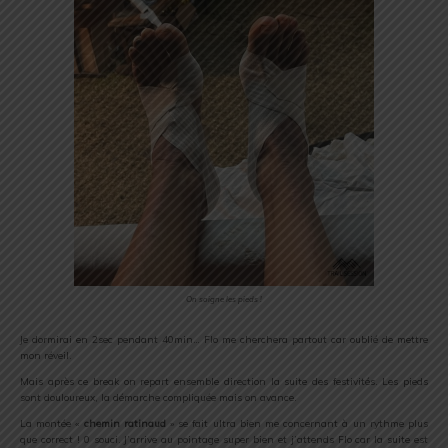
On soigne les pieds !
Je dormirai en 2sec pendant 40min… Flo me cherchera partout car oublié de mettre
mon réveil.
Mais après ce break on repart ensemble direction la suite des festivités. Les pieds
sont douloureux, la démarche compliquée mais on avance.
La montée «
chemin ratinaud
» se fait ultra bien me concernant à un rythme plus
que correct ! 0 souci. J’arrive au pointage super bien et j’attends Flo car la suite est