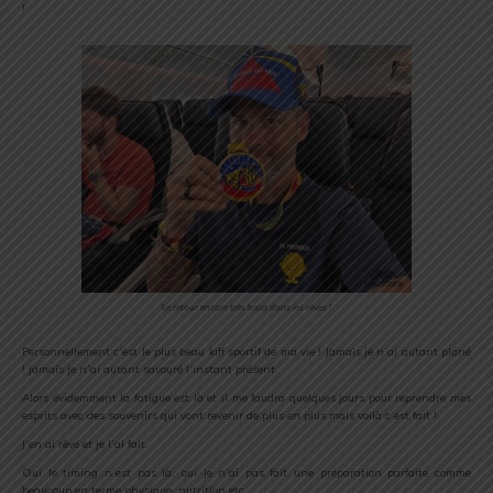
!
Le retour encore très haut dans les rêves !
Personnellement c’est le plus beau kiff sportif de ma vie ! Jamais je n’ai autant plané
! Jamais je n’ai autant savouré l’instant présent.
Alors évidemment la fatigue est là et il me faudra quelques jours pour reprendre mes
esprits avec des souvenirs qui vont revenir de plus en plus mais voilà c’est fait !
J’en ai rêvé et je l’ai fait.
Oui le timing n’est pas là, oui je n’ai pas fait une préparation parfaite comme
beaucoup en terme physique, nutrition etc.