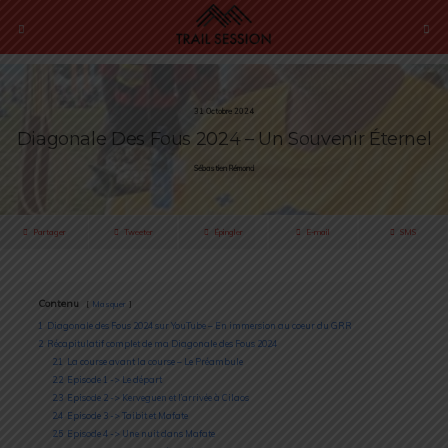
31 Octobre 2024
Diagonale Des Fous 2024 – Un Souvenir Éternel
Sébastien Rémond
Partager
Tweeter
Épingler
E-mail
SMS
Contenu
Masquer
1
Diagonale des Fous 2024 sur YouTube – En immersion au coeur du GRR
2
Récapitulatif complet de ma Diagonale des Fous 2024
2.1
La course avant la course – Le Préambule
2.2
Episode 1 -> Le départ
2.3
Episode 2 -> Kerveguen et l’arrivée à Cilaos
2.4
Episode 3 -> Taibit et Mafate
2.5
Episode 4 -> Une nuit dans Mafate