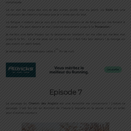
compliquée.
Là on voit les corps des uns et des autres plutôt mal au point. La
Kalla
est une
succession de chemins tortueux que je n’aime pas du tout.
La fatigue n’aidant pas je suis pris d’hallucinations et de fatigues qui me forcent à
me poser. Flo part devant et moi j’avance doucement jusqu’à la
Possession
!
Je me fais une belle frayeur sur la descente en tombant sur ma côte qui me fera mal
jusqu’à la fin… Là je me pose sur un banc car il fait très bon dehors ! Je mange un
peu avant un petit break.
ème
Je recharge ma frontale pour cette 3
fin de nuit.
Episode 7
Le passage du
Chemin des Anglais
est une formalité me concernant ! J’adore ce
passage. C’est fou car en fonction de l’heure à laquelle on le passe, c’est un enfer
pour d’autres coureurs.