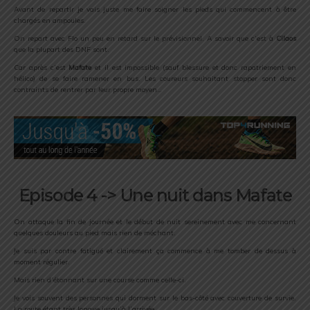
Avant de repartir je vais juste me faire soigner les pieds qui commencent à être
chargés en ampoules.
On repart avec Flo un peu en retard sur le prévisionnel. A savoir que c’est à
Cilaos
que la plupart des DNF sont.
Car après c’est
Mafate
et il est impossible (sauf blessure et donc rapatriement en
hélico) de se faire ramener en bus. Les coureurs souhaitant stopper sont donc
contraints de rentrer par leur propre moyen…
Episode 4 -> Une nuit dans Mafate
On attaque la fin de journée et le début de nuit sereinement avec me concernant
quelques douleurs au pied mais rien de méchant.
Je suis par contre fatigué et clairement ça commence à me tomber de dessus à
moment régulier.
Mais rien d’étonnant sur une course comme celle-ci.
Je vois souvent des personnes qui dorment sur le bas-côté avec couverture de survie.
La route étant très longue jusqu’à l’arrivée.