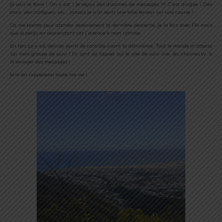
Je vais le faire ! On y est ! Je reçois des dizaines de messages !!! C’est dingue ! Des
amis, des collègues, etc… jamais je n’ai senti une telle ferveur sur une course !
Ca me booste pour aborder sereinement la dernière descente. Je la fais avec Flo mais
que je perds en descendant car j’avance à mon rythme.
En bas ça y est dernier point de contrôle avant la délivrance. Tout le monde m’attend
sur mon groupe de suivi ! Ils sont au taquet sur le site de suivi live, les chaines tv, à
m’envoyer des messages !
Je m’en rappellerai toute ma vie !