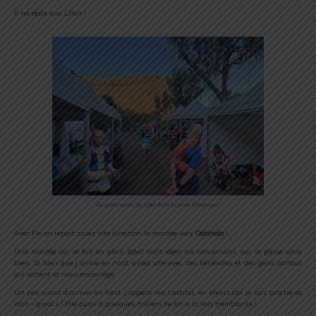
Il ne reste que 13km !
Au petit matin du côté de la Grande Chaloupe !
Avec Flo on repart assez vite direction la montée vers
Colorado
!
Une montée qui se fait en plein soleil mais idem me concernant, qui se passe ultra
bien. Si bien que j’arrive en haut assez vite avec des bénévoles et des gens partout
qui sortent et nous encourage.
Un peu avant d’arriver en haut j’appelle ma Laetitia, en pleurs car je suis proche de
mon « graal » ! Elle aussi à quelques milliers de km a la voix tremblante !