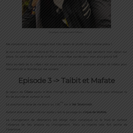
Ca pique. un peu avant Cilaos….
Me concernant j’arrive malgré tout très serein et plutôt frais comme prévu !
Je suis accueilli par Océane et Flo, un couple qui m’aura logé pendant mon séjour sur
place. Ils sont bénévoles et m’offrent une crêpe sucrée pour mon plus grand kiff.
Mais au-delà de la crêpe c’est aussi eux qui assurent quelques photos et vidéos pour
mes amis et la famille qui me suivent.
Episode 3 -> Taibit et Mafate
Je repars de
Cilaos
après m’être changé (y compris les chaussures) pour attaquer la
fin de journée et surtout la nuit.
ème
La prochaine base de vie étant au 140
km à
Ilet Savannah
.
Autant dire une éternité car après c’est le passage du
cirque de Mafate
.
Le changement de vêtements est obligé mais compliqué vu le froid et surtout
l’absence de lieu propice au changement. Mais qu’importe cela fait partie de
l’aventure.