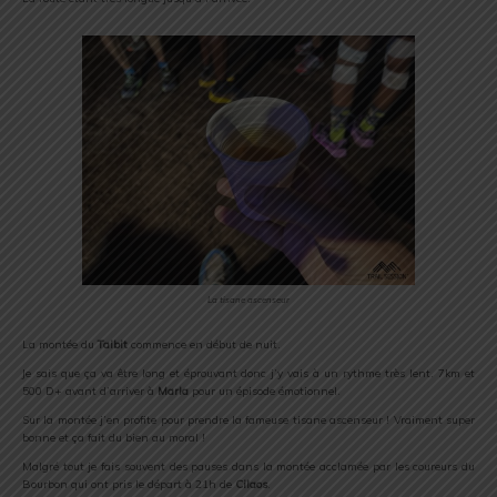
La tisane ascenseur
La montée du
Taibit
commence en début de nuit.
Je sais que ça va être long et éprouvant donc j’y vais à un rythme très lent. 7km et
500 D+ avant d’arriver à
Marla
pour un épisode émotionnel.
Sur la montée j’en profite pour prendre la fameuse tisane ascenseur ! Vraiment super
bonne et ça fait du bien au moral !
Malgré tout je fais souvent des pauses dans la montée acclamée par les coureurs du
Bourbon qui ont pris le départ à 21h de
Cilaos
.