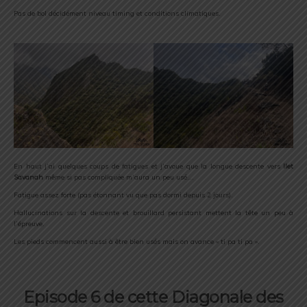
Pas de bol décidément niveau timing et conditions climatiques.
En haut j’ai quelques coups de fatigues et j’avoue que la longue descente vers
Ilet
Savanah
même si pas compliquée m’aura un peu usé….
Fatigue assez forte (pas étonnant vu que pas dormi depuis 2 jours).
Hallucinations sur la descente et brouillard persistant mettent la tête un peu à
l’épreuve.
Les pieds commencent aussi à être bien usés mais on avance « ti pa ti pa ».
Episode 6 de cette Diagonale des