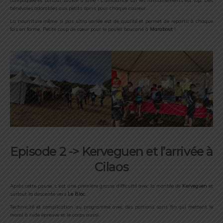
compliquée et surtout 100km à faire ! L’ambiance sur les ravitaillements est top. Des
bénévoles adorables aux petits soins pour chaque coureur.
La nourriture même si pas ultra variée est de qualité et permet de repartir à chaque
fois en forme. Petite coup de cœur pour le poulet boucané à
Marabout
!
Episode 2 -> Kerveguen et l’arrivée à
Cilaos
Après cette pause, c’est une première grosse difficulté avec la montée de
Kerveguen
et
surtout la descente vers
Le Bloc
.
Technicité et complication au programme avec des portions sans fin qui mettent le
moral à rude épreuve et le corps aussi.