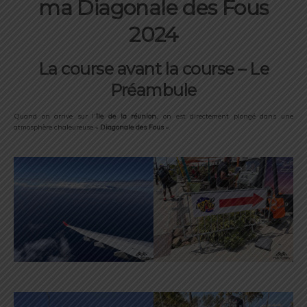
ma Diagonale des Fous
2024
La course avant la course – Le
Préambule
Quand on arrive sur l’
île de la réunion
, on est directement plongé dans une
atmosphère chaleureuse «
Diagonale des Fous
».