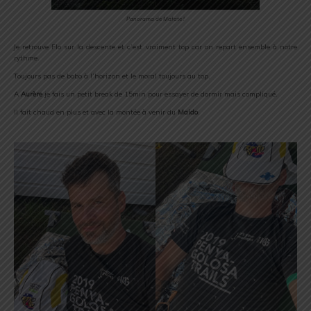
Panorama de Mafate !
Je retrouve Flo sur la descente et c’est vraiment top car on repart ensemble à notre
rythme.
Toujours pas de bobo à l’horizon et le moral toujours au top.
A
Aurère
je fais un petit break de 15min pour essayer de dormir mais compliqué.
Il fait chaud en plus et avec la montée à venir du
Maido
.