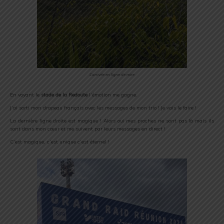
L’arrivée en ligne de mire
En voyant le
stade de la Redoute
l’émotion me gagne.
J’ai sorti mon drapeau français avec les messages de mon trio ! Je vais le faire !
La dernière ligne droite est magique ! Alors oui mes proches ne sont pas là mais ils
sont dans mon cœur et me suivent par leurs messages en direct !
C’est magique, c’est unique c’est éternel !