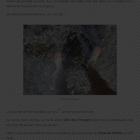
Avant de grimper ce long mur, on plonge nos pieds avec Flo dans un ruisseau (lui y
mettra le corps entier d’ailleurs).
Ça rafraichit énormément, un vrai kiff !
Pause fraicheur !
ère
La montée se fait très bien sur la 1
partie me concernant.
J’y vais à mon rythme. La suite après
Ilets des Orangers
étant plus compliquée avec
pas mal de pauses mais ça passe !
Hélas une vue bouchée en haut m’empêche de contempler le
cirque de Mafate
vu d’en
haut.