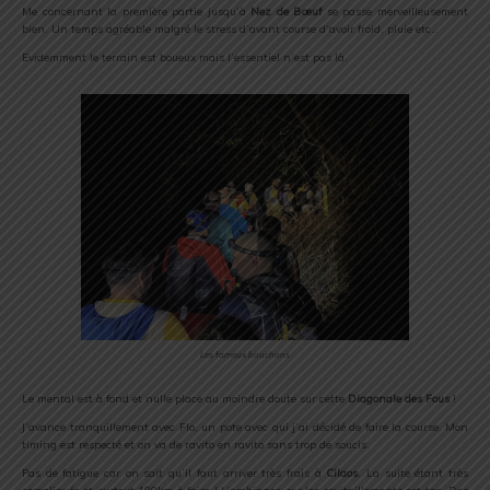
Me concernant la première partie jusqu’à
Nez de Bœuf
se passe merveilleusement
bien. Un temps agréable malgré le stress d’avant course d’avoir froid, pluie etc…
Evidemment le terrain est boueux mais l’essentiel n’est pas là.
Les fameux bouchons
Le mental est à fond et nulle place au moindre doute sur cette
Diagonale des Fous
!
J’avance tranquillement avec Flo, un pote avec qui j’ai décidé de faire la course. Mon
timing est respecté et on va de ravito en ravito sans trop de soucis.
Pas de fatigue car on sait qu’il faut arriver très frais à
Cilaos
. La suite étant très