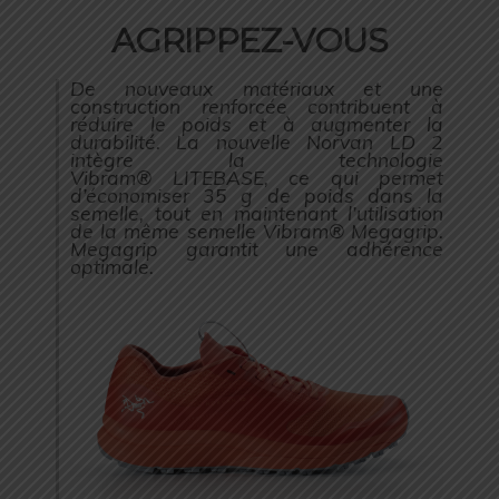
AGRIPPEZ-VOUS
De nouveaux matériaux et une
construction renforcée contribuent à
réduire le poids et à augmenter la
durabilité. La nouvelle Norvan LD 2
intègre la technologie
Vibram® LITEBASE, ce qui permet
d’économiser 35 g de poids dans la
semelle, tout en maintenant l’utilisation
de la même semelle Vibram® Megagrip.
Megagrip garantit une adhérence
optimale.