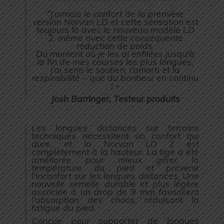
“J’aimais le confort de la première
version Norvan LD et cette sensation est
toujours là avec le nouveau modèle LD
2, même avec cette conséquente
réduction de poids.
Du moment où je les ai enfilées jusqu’à
la fin de mes courses les plus longues,
j’ai senti le soutien, l’amorti et la
respirabilité – que du bonheur en continu
! »
Josh Barringer, Testeur produits
Les longues distances sur terrains
techniques nécessitent un confort qui
dure, et la Norvan LD 2 est
complètement à la hauteur. La tige a été
améliorée pour mieux gérer la
température du pied et prévenir
l’inconfort sur les longues distances. Une
nouvelle semelle durable et plus légère
associée à un drop de 9 mm favorisent
l’absorption des chocs, réduisant la
fatigue du pied.
Conçue pour supporter de longues