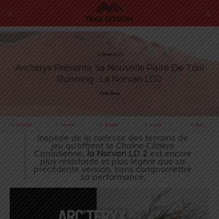
14 Janvier 2020
Arc’teryx Présente Sa Nouvelle Paire De Trail
Running : La Norvan LD2
Cédric Masip
Partager
Tweeter
Épingler
E-mail
SMS
Inspirée de la rudesse des terrains de
jeu qu’offrent la Chaîne Côtière
Canadienne,
la Norvan LD 2
est encore
plus résistante et plus légère que sa
précédente version, sans compromettre
sa performance.