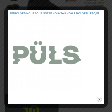
RETROUVEZ-NOUS SOUS NOTRE NOUVEAU NOM & NOUVEAU PROJET
Les Norvan LD testées par
Trail Session Magazine
Arc’teryx Norvan LD GTX : Du Vibram
mégagrip et du Goretex pour une
chaussure tournée vers le long
Disponibles sur i-Run.fr