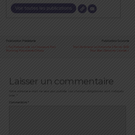
Voir toutes les publications
Publication Précédente
Publication Suivante
FujiTrabuco Lyte : La Chaussure Trail
Trail De Mireval Le Dimanche 2 Février 2020
Running Polyvalente D'Asics
Pour Bien Démarrer L'année
Laisser un commentaire
Votre adresse e-mail ne sera pas publiée.
Les champs obligatoires sont indiqués
avec
*
Commentaire
*