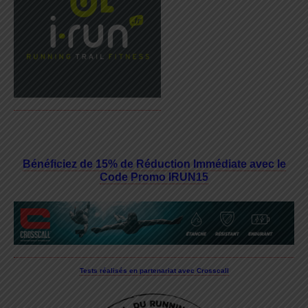
Bénéficiez de 15% de Réduction Immédiate avec le
Code Promo IRUN15
Tests réalisés en partenariat avec Crosscall