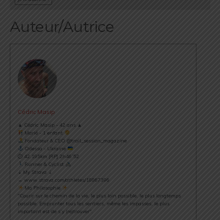
Auteur/Autrice
Cédric Masip
▲ Cédric Masip - 42 ans ▲
Marié - 1 enfant
Fondateur & CEO @trail_session_magazine
Odessa - Ukraine
⏱ 42.195km [RP] 2h46’52
Runner & Cyclist
⇣ My Strava ⇣
→ www.strava.com/athletes/18867396
Ma Philosophie
"Courir sur le chemin de la vie, le plus loin possible, le plus longtemps
possible. Emprunter tous les sentiers, même les impasses, le plus
important est de s’y (re)trouver".