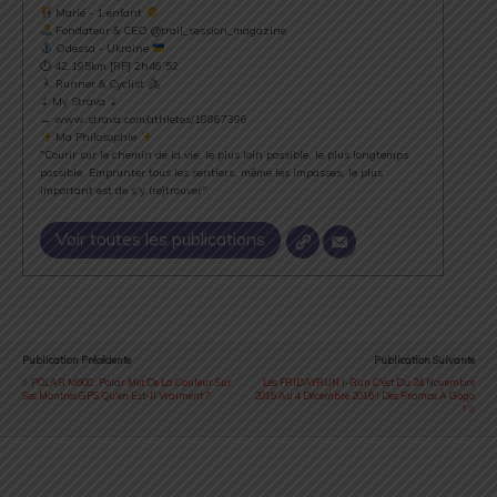
Marié - 1 enfant
Fondateur & CEO @trail_session_magazine
Odessa - Ukraine
⏱ 42.195km [RP] 2h46’52
Runner & Cyclist
⇣ My Strava ⇣
→ www.strava.com/athletes/18867396
Ma Philosophie
"Courir sur le chemin de la vie, le plus loin possible, le plus longtemps
possible. Emprunter tous les sentiers, même les impasses, le plus
important est de s’y (re)trouver".
Voir toutes les publications
Publication Précédente
Publication Suivante
POLAR M600 : Polar Met De La Couleur Sur
Les FRIDAYRUN I-Run C'est Du 24 Novembre
Ses Montres GPS, Qu'en Est-Il Vraiment ?
2016 Au 4 Décembre 2016 ! Des Promos À Gogo
!