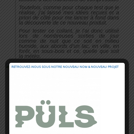
Toutefois, comme pour chaque test que je
réalise, j’ai laissé mes idées reçues et a
priori de côté pour me lancer à fond dans
la découverte de ce nouveau produit.
Pour tester ce collant, je l’ai donc utilisé
lors de nombreuses sorties de jour
comme de nuit que ce soit en milieu
humide, aux abords d’un lac, en ville, en
forêt, en sous-bois et ce, quelle que soit
la météo.
RETROUVEZ-NOUS SOUS NOTRE NOUVEAU NOM & NOUVEAU PROJET
Je ne vais pas y aller par quatre chemins
et je vais taire le suspens dès le début
concernant mon avis final en vous
certifiant d’ores et déjà que j’ai été bluffé
par ce
collant
ASICS FUJITRAIL
.
Le
maintien
de ce dernier m’a vraiment
impressionné, je trouve qu’il est très facile
à enfiler et qu’il est
super
agréable
à
porter malgré le côté un peu
compressif
qui pourrait peut-être gêner certains
futurs acquéreurs.