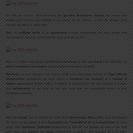
En bas de celui-ci, vous trouverez de
grandes fermetures éclairs
au niveau des
mollets pour faciliter son enfilage et au niveau de sa ceinture, un lien de serrage pour
l’ajuster au mieux à votre taille.
Bref, un
enfilage facile
et un
ajustement
à votre morphologie en deux temps trois
mouvements, sans se contorsionner, ni se prendre la tête.
Avec ce collant vous serez parfaitement
maintenu
et bien
au
chaud
pour affronter les
pires conditions climatiques
qui pourraient vous miner le moral.
Maintenu
, car une fois que vous l’aurez enfilé vous ressentirez comme un
léger effet de
compressio
n permanent qui vous aidera à
maintenir vos muscle
s et à
ralentir la
fatigue
musculaire
durant l’effort. Il limitera le déplacement de vos muscles et évitera
tout
ballottement
ce qui sera un vrai plus pour que vos escapades durent le plus
longtemps possible.
Bien
au chaud
, car ce dernier est doté de la
technologie Motion Dry
vous permettant
de rester au sec grâce à une
évacuation de l’humidité et de la transpiration
de votre
peau. Des
panneaux Softshell
protégeront le bas de vos jambes du vent et du froid
alors que des
inserts en mesh
positionnés à l’arrière des genoux et à la taille,