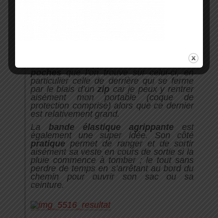
Le maintient qu’il exerce est un vrai
confort
, il a même réussi à me faire
oublier que je n’avais pas mes manchons
de compression m’accompagnant
habituellement lors de mes sorties
longues.
J’ai vraiment apprécié la
multitude de
poches
que l’on trouve sur celui-ci, en
particulier celle de derrière qui se ferme
par le biais d’un
zip
car je peux y rentrer
aisément mon portable (coque de
protection comprise) alors que ce dernier
est relativement grand.
La
bande élastique agrippante
est
également une super idée. Son côté
pratique
permet de ranger et de sortir
aisément sa veste en cours de sortie si la
pluie commence à tomber ; le tout sans
perdre de temps en s’arrêtant au bord du
chemin pour ouvrir son sac ou sa
ceinture.