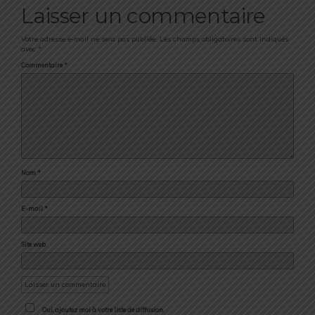
Laisser un commentaire
Votre adresse e-mail ne sera pas publiée.
Les champs obligatoires sont indiqués
avec
*
Commentaire
*
Nom
*
E-mail
*
Site web
Oui, ajoutez moi à votre liste de diffusion.