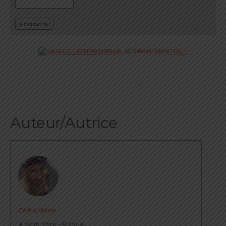
Auteur/Autrice
Cédric Masip
▲ Cédric Masip - 42 ans ▲