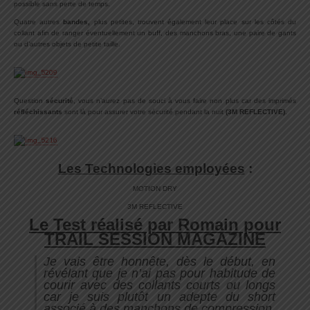
possible sans perte de temps.
Quatre autres
bandes,
plus petites, trouvent également leur place sur les côtés du
collant afin de ranger éventuellement un buff, des manchons bras, une paire de gants
ou d’autres objets de petite taille.
Question
sécurité
, vous n’aurez pas de souci à vous faire non plus car des imprimés
réfléchissants
sont là pour assurer votre sécurité pendant la nuit
(3M REFLECTIVE)
.
Les Technologies employées
:
MOTION DRY
3M REFLECTIVE
Le Test réalisé par Romain pour
TRAIL SESSION MAGAZINE
Je vais être honnête, dès le début, en
révélant que je n’ai pas pour habitude de
courir avec des collants courts ou longs
car je suis plutôt un adepte du short
associé à des manchons de compression.