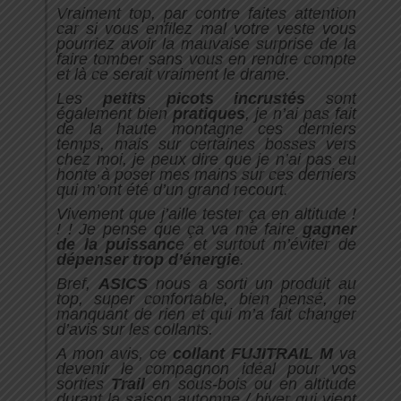
Vraiment top, par contre faites attention
car si vous enfilez mal votre veste vous
pourriez avoir la mauvaise surprise de la
faire tomber sans vous en rendre compte
et là ce serait vraiment le drame.
Les
petits picots incrustés
sont
également bien
pratiques
, je n’ai pas fait
de la haute montagne ces derniers
temps, mais sur certaines bosses vers
chez moi, je peux dire que je n’ai pas eu
honte à poser mes mains sur ces derniers
qui m’ont été d’un grand recourt.
Vivement que j’aille tester ça en altitude !
! ! Je pense que ça va me faire
gagner
de la puissanc
e et surtout m’éviter de
dépenser trop d’énergie
.
Bref,
ASICS
nous a sorti un produit au
top, super confortable, bien pensé, ne
manquant de rien et qui m’a fait changer
d’avis sur les collants.
A mon avis, ce
collant FUJITRAIL M
va
devenir le compagnon idéal pour vos
sorties
Trail
en sous-bois ou en altitude
durant la saison automne / hiver qui vient