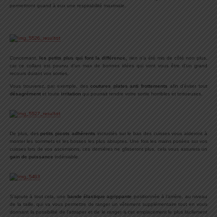
permettront quand à eux une respirabilité maximale.
Concernant,
les petits plus qui font la différence,
rien n’a été mis de côté non plus,
car ce collant est pourvu d’un max de bonnes idées qui vont vous être d’un grand
recours durant vos sorties.
Vous trouverez, par exemple, des
coutures plates anti frottements
afin d’éviter tout
désagrément
et toute
irritation
qui pourrait rendre votre sortie horribles et tortueuses.
De plus, des
petits picots adhérents
incrustés sur le bas des cuisses vous aideront à
monter les sommets et les bosses les plus abruptes. Une fois les mains posées sur vos
cuisses lors de vos ascensions, ces dernières ne glisseront plus, cela vous assurera un
gain de puissance
indéniable.
S’ajoute à tout cela, une
bande élastique agrippante
positionnée à l’arrière, au niveau
de la taille, qui va vous permettre de ranger un vêtement supplémentaire tout en vous
donnant la possibilité de l’attraper et de le ranger a cet emplacement le plus facilement