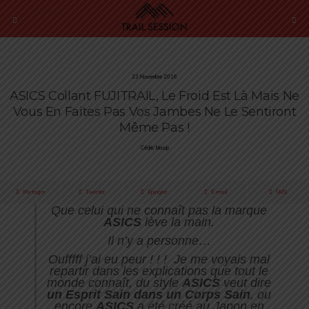
23 Novembre 2016
ASICS Collant FUJITRAIL, Le Froid Est Là Mais Ne
Vous En Faites Pas Vos Jambes Ne Le Sentiront
Même Pas !
Cédric Masip
Partager
Tweeter
Épingler
E-mail
SMS
Que celui qui ne connaît pas la marque
ASICS
lève la main.
Il n’y a personne…
Oufffff j’ai eu peur ! ! ! Je me voyais mal
repartir dans les explications que tout le
monde connaît, du style
ASICS
veut dire
un Esprit Sain dans un Corps Sain
, ou
encore
ASICS
a été créé au Japon en