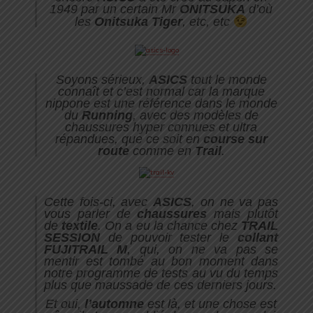
1949 par un certain Mr
ONITSUKA
d’où
les
Onitsuka Tiger
, etc, etc
Soyons sérieux,
ASICS
tout le monde
connaît et c’est normal car la marque
nippone est une référence dans le monde
du
Running
, avec des modèles de
chaussures hyper connues et ultra
répandues, que ce soit en
course sur
route
comme en
Trail
.
Cette fois-ci, avec
ASICS
, on ne va pas
vous parler de
chaussures
mais plutôt
de
textile
.
On a eu la chance chez
TRAIL
SESSION
de pouvoir tester le
collant
FUJITRAIL M
, qui, on ne va pas se
mentir est tombé au bon moment dans
notre programme de tests au vu du temps
plus que maussade de ces derniers jours.
Et oui,
l’automne
est là, et une chose est