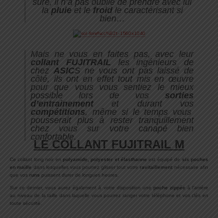
sûre, il n’a pas oublié de prendre avec lui
la
pluie
et le
froid
le caractérisant si
bien…
Mais ne vous en faites pas, avec leur
collant FUJITRAIL
les ingénieurs de
chez
ASIC
S ne vous ont pas laissé de
côté
, ils ont en effet tout mis en œuvre
pour que vous vous sentiez le mieux
possible lors de vos
sorties
d’entrainement
et durant vos
compétitions
, même si le temps vous
pousserait plus à rester tranquillement
chez vous sur votre canapé bien
confortable.
LE COLLANT FUJITRAIL M
Ce collant long noir en
polyamide, polyester et élasthanne
est équipé de
six poches
en maille
dans lesquelles vous pourrez glisser tout votre
ravitaillement
nécessaire afin
que vos
runs
puissent durer de longues heures.
Sur ce dernier, vous aurez également à votre disposition une
poche zippée
à l’arrière
au niveau de la taille dans laquelle vous pourrez ranger votre téléphone et vos clés en
toute sécurité.