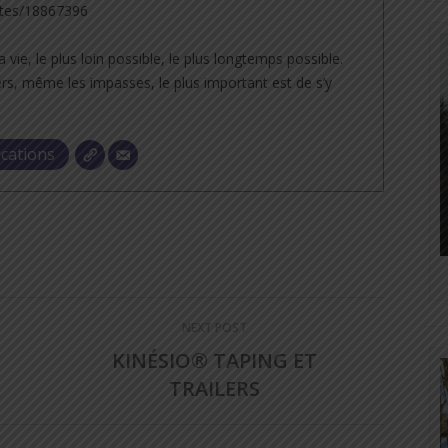
tes/18867396
a vie, le plus loin possible, le plus longtemps possible.
rs, même les impasses, le plus important est de s’y
ications
NEXT POST
KINÉSIO® TAPING ET
TRAILERS