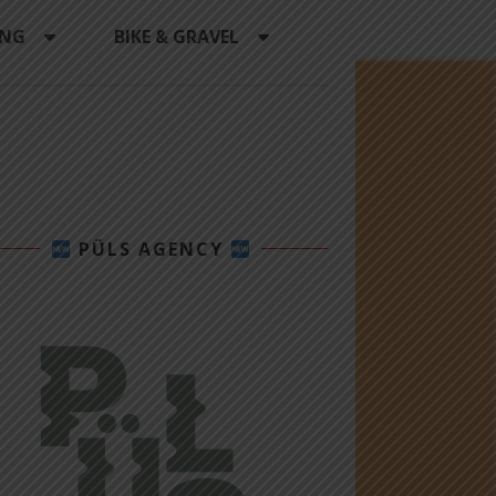
ING
BIKE & GRAVEL
PÜLS AGENCY