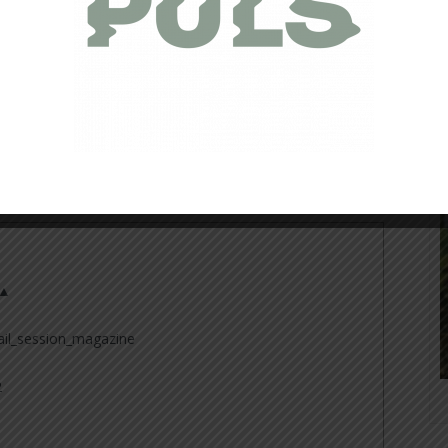
 ▲
il_session_magazine
2