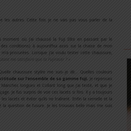
les autres. Cette fois je ne vais pas vous parler de la
u moment où j’ai chaussé la Fuji Elite en passant par le
des conditions) à aujourd’hui assis sur la chaise de mon
 m’a procurées. Lorsque j’ai voulu tester cette chaussure,
autant me satisfaire que la Fujiracer ? »
uelle chaussure stylée me suis-je dit… Quelles couleurs
n Attitude sur l’ensemble de sa gamme Fuji.
Je repensais
 Manches longues et Collant long que j’ai testé, et que je
e. Je fus surpris de voir ces lacets si fins. Il y a toujours
s lacets et éviter qu’ils ne traînent. Enfin la semelle et la
 la question de l’usure. Je les trouvais belle mais me suis