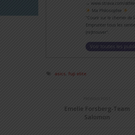
→ www.strava.com/athle
Ma Philosophie
"Courir sur le chemin de l
Emprunter tous les sentie
(re)trouver".
Voir toutes les publ
asics
,
fuji elite
PREVIOUS POST
Emelie Forsberg-Team
Salomon