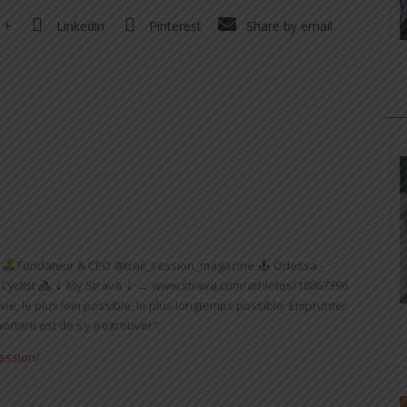
 +
Linkedin
Pinterest
Share by email
Fondateur & CEO @trail_session_magazine
Odessa -
Cyclist
⇣ My Strava ⇣ → www.strava.com/athletes/18867396
vie, le plus loin possible, le plus longtemps possible. Emprunter
rtant est de s’y (re)trouver".
session/