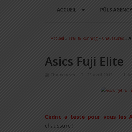
ACCUEIL
PÜLS AGENC
Accueil
»
Trail & Running
»
Chaussures
»
A
Asics Fuji Elite
Chaussures
23 avril 2013
Lik
.
Cédric a testé pour vous les As
chaussure !