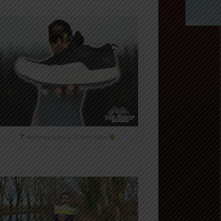
Arc'teryx Sylan GTX chez i-Run