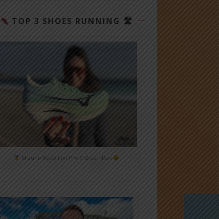
TOP 3 SHOES RUNNING 🛣
Mizuno Rebellion Pro 3 chez i-Run