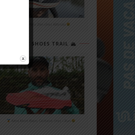
Mizuno Neo Zen chez Alltricks
TOP 3 SHOES TRAIL 🏔
Altra Mont Blanc Carbone chez i-Run