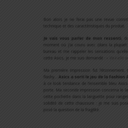
.
Bon alors je ne ferai pas une revue comme 
technique et des caractéristiques du produit.
Je vais vous parler de mon ressenti
, d
moment où j’ai couru avec (dans la plupart 
bureau et me rappeler les sensations qu’elle
cette Asics, je me suis demandé :
« Va-t-elle 
Ma première impression fut l’étonnement. Q
flashy…
Asics a sorti le jeu de la Fashio
à ce look tendance de l’ensemble bleu Asics
porte. Ma seconde impression concerna le laçag
cette pochette dans la languette pour ranger le
solidité de cette chaussure : je me suis posé
posé la question de la fragilité.
.