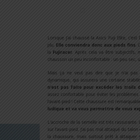
..
Lorsque j’ai chaussé la Asics Fuji Elite, c’e
plu.
Elle conviendra donc aux pieds fins
. 
la
Fujiracer
. Après cela va être subjectifs, 
chausson un peu inconfortable : un peu sec, un
Mais ça ne veut pas dire que je n’ai pas 
dynamique, qui assurera une certaine stabili
n’est pas faite pour excéder les trails
assez confortable pour éviter les problèmes
l’avant-pied ! Cette chaussure est remarquab
ludique et va vous permettre de vous ex
L’accroche de la semelle est très rassurante. 
sur l’avant-pied. J’ai pas mal attaqué du talo
la chaussure, mais surtout prêt à attaquer