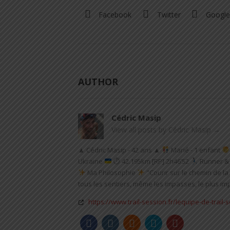
Facebook
Twitter
Google
AUTHOR
Cédric Masip
View all posts by Cédric Masip
→
▲ Cédric Masip - 42 ans ▲
Marié - 1 enfant
Ukraine
⏱ 42.195km [RP] 2h46’52
Runner & 
Ma Philosophie
"Courir sur le chemin de la 
tous les sentiers, même les impasses, le plus impo
https://www.trail-session.fr/lequipe-de-trail-