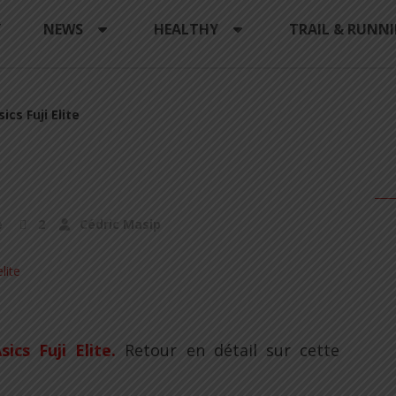
Y
NEWS
HEALTHY
TRAIL & RUNN
sics Fuji Elite
e
2
Cédric Masip
ics Fuji Elite
.
Retour en détail sur cette