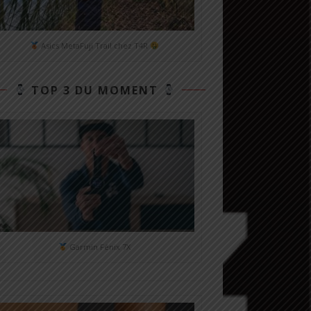
Asics MetaFuji Trail chez T4R
TOP 3 DU MOMENT
Garmin Fénix 7X