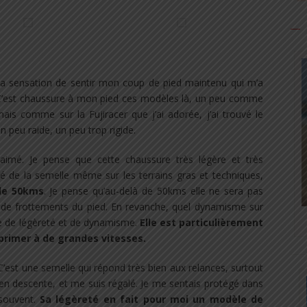
st la sensation de sentir mon coup de pied maintenu qui m’a
C’est chaussure à mon pied ces modèles là, un peu comme
mais comme sur la Fujiracer que j’ai adorée, j’ai trouvé le
 peu raide, un peu trop rigide.
aimé. Je pense que cette chaussure très légère et très
té de la semelle même sur les terrains gras et techniques,
 de 50kms
. Je pense qu’au-delà de 50kms elle ne sera pas
 de frottements du pied. En revanche, quel dynamisme sur
le de légèreté et de dynamisme.
Elle est particulièrement
primer à de grandes vitesses.
C’est une semelle qui répond très bien aux relances, surtout
n en descente, et me suis régalé. Je me sentais protégé dans
 souvent.
Sa légèreté en fait pour moi un modèle de