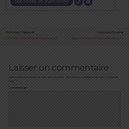
Voir toutes les publications
Publication Précédente
Publication Suivante
Salomon ADVANCED SKIN LabHydro 5
Zegama-Aizkorri, Kilian Indétronable ?
Laisser un commentaire
Votre adresse e-mail ne sera pas publiée.
Les champs obligatoires sont indiqués
avec
*
Commentaire
*