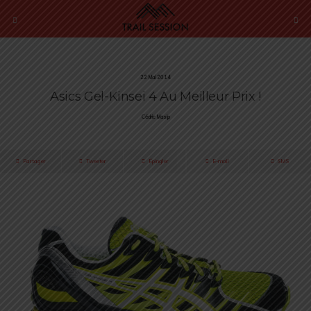
22 Mai 2014
Asics Gel-Kinsei 4 Au Meilleur Prix !
Cédric Masip
Partager
Tweeter
Épingler
E-mail
SMS