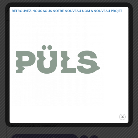
Auteur/Autrice
RETROUVEZ-NOUS SOUS NOTRE NOUVEAU NOM & NOUVEAU PROJET
Cédric Masip
▲ Cédric Masip - 42 ans ▲
Marié - 1 enfant
Fondateur & CEO @trail_session_magazine
Odessa - Ukraine
⏱ 42.195km [RP] 2h46’52
Runner & Cyclist
⇣ My Strava ⇣
→ www.strava.com/athletes/18867396
Ma Philosophie
"Courir sur le chemin de la vie, le plus loin possible, le plus longtemps
possible. Emprunter tous les sentiers, même les impasses, le plus
important est de s’y (re)trouver".