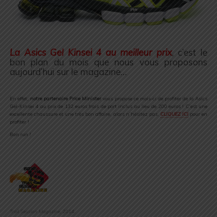
La Asics Gel Kinsei 4 au meilleur prix
, c’est le
bon plan du mois que nous vous proposons
aujourd’hui sur le magazine…
.
En effet,
notre partenaire Price Minister
vous propose ce mois-ci de profiter de la Asics
Gel-Kinsei 4 au prix de 132 euros frais de port inclus au lieu de 200 euros ! C’est une
excellente chaussure et une très bon affaire, alors n’hésitez pas,
CLIQUEZ ICI
pour en
profiter !
Bon run !
.
Trail Session Magazine, 2014.