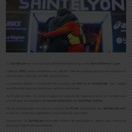
La
SaintéLyon
est une course à pied emblématique qui relie
Saint-Étienne
à
Lyon
.
Créée en
1951
, cette compétition est née de l’idée de quelques passionnés souhaitant
unir les deux villes par un défi sportif unique.
La première édition a rassemblé des coureurs de
trail
et de
randonnée
. Ceci malgré
les difficultés dues au froid et aux sentiers nocturnes.
Au fil des années, la course a gagné en popularité, devenant ainsi un rendez-vous
annuel pour les amateurs de
course nocturne
et de
marathon nature
.
Elle se distingue par son parcours de plus de
70 km
, marqué par des
sentiers de nuit
,
un terrain varié mais également une ambiance conviviale.
Aujourd’hui, la
SaintéLyon
attire des milliers de participants, séduits par l’aventure
ainsi que l’esprit de camaraderie.