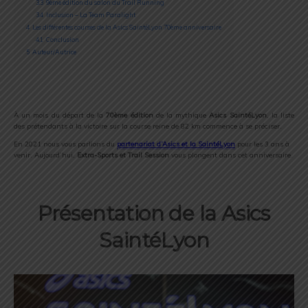
3.3
9ème édition du salon du Trail Running
3.4
Inclusion – La Team Paralight
4
Les différentes courses de la Asics SaintéLyon 70ème anniversaire
4.1
Conclusion
5
Auteur/Autrice
À un mois du départ de la
70ème édition
de la mythique
Asics SaintéLyon
, la liste
des prétendants à la victoire sur la course reine de 82 km commence à se préciser.
En 2021 nous vous parlions du
partenariat d’Asics et la SaintéLyon
pour les 3 ans à
venir. Aujourd’hui,
Extra-Sports et Trail Session
vous plongent dans cet anniversaire.
Présentation de la Asics
SaintéLyon