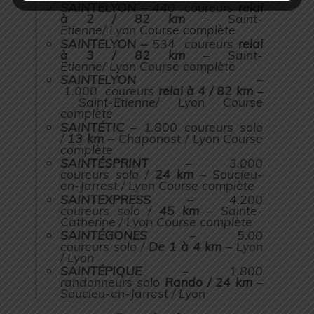
SAINTELYON –
440 coureurs
relai
à 2 / 82 km
– Saint-
Etienne/ Lyon
Course complète
SAINTELYON –
534 coureurs
relai
à 3 / 82 km
– Saint-
Etienne/ Lyon
Course complète
SAINTELYON –
1.000 coureurs
relai à 4 / 82 km
–
Saint-Etienne/ Lyon
Course
complète
SAINTÉTIC
– 1.800 coureurs solo
/
13 km
– Chaponost / Lyon
Course
complète
SAINTÉSPRINT
– 3.000
coureurs solo /
24 km
– Soucieu-
en-Jarrest / Lyon
Course complète
SAINTEXPRESS
– 4.200
coureurs solo /
45 km
– Sainte-
Catherine / Lyon
Course complète
SAINTÉGONES
– 5.00
coureurs solo /
De 1 à 4 km
– Lyon
/ Lyon
SAINTÉPIQUE
– 1.800
randonneurs solo
Rando / 24 km
–
Soucieu-en-Jarrest / Lyon