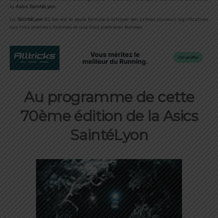
la
Asics SaintéLyon
.
La
SaintéLyon
82 km est la seule formule à octroyer des primes coureurs significatives
aux trois premiers hommes et aux trois premières femmes.
Au programme de cette
70ème édition de la Asics
SaintéLyon