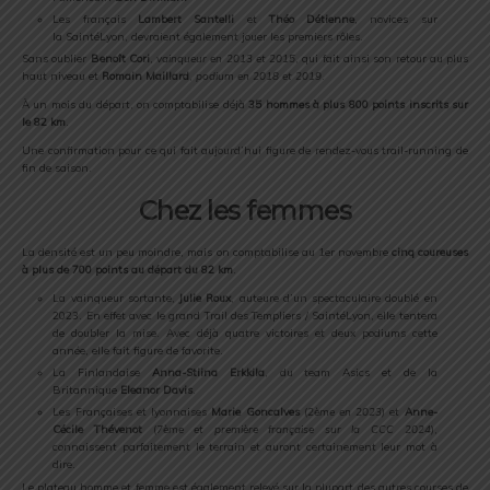
Les français
Lambert Santelli
et
Théo Détienne
, novices sur
la SaintéLyon, devraient également jouer les premiers rôles.
Sans oublier
Benoît Cori
,
vainqueur en 2013 et 2015
, qui fait ainsi son retour au plus
haut niveau et
Romain Maillard
,
podium en 2018 et 2019
.
À un mois du départ, on comptabilise déjà
35 hommes à plus 800 points inscrits sur
le 82 km
.
Une confirmation pour ce qui fait aujourd’hui figure de rendez-vous trail-running de
fin de saison.
Chez les femmes
La densité est un peu moindre, mais on comptabilise au 1er novembre
cinq coureuses
à plus de 700 points au départ du 82 km
.
La vainqueur sortante,
Julie Roux
, auteure d’un spectaculaire doublé en
2023. En effet avec le grand Trail des Templiers / SaintéLyon, elle tentera
de doubler la mise. Avec déjà quatre victoires et deux podiums cette
année, elle fait figure de favorite.
La Finlandaise
Anna-Stiina Erkkila
, du team Asics et de la
Britannique
Eleanor Davis
.
Les Françaises et lyonnaises
Marie Goncalves
(
2ème en 2023
) et
Anne-
Cécile Thévenot
(
7ème et première française sur la CCC 2024
),
connaissent parfaitement le terrain et auront certainement leur mot à
dire.
Le plateau homme et femme est également relevé sur la plupart des autres courses de