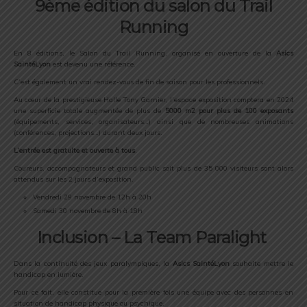
9ème édition du salon du Trail
Running
En 8 éditions, le Salon du Trail Running, organisé en ouverture de la
Asics
SaintéLyon
est devenu une référence.
C’est également un vrai rendez-vous de fin de saison pour les professionnels.
Au cœur de la prestigieuse Halle Tony Garnier, l’espace exposition comptera en 2024
une superficie totale augmentée de plus de
5000 m2 pour plus de 100 exposants
(équipements, services, organisateurs…) ainsi que de nombreuses animations
(conférences, projections…) durant deux jours.
L’entrée est gratuite et ouverte à tous
.
Coureurs, accompagnateurs et grand public soit plus de 35 000 visiteurs sont alors
attendus sur les 2 jours d’exposition.
Vendredi 29 novembre de 12h à 20h
Samedi 30 novembre de 8h à 18h
Inclusion – La Team Paralight
Dans la continuité des jeux paralympiques, la
Asics SaintéLyon
souhaite mettre le
handicap en lumière.
Pour ce fait, elle constitue pour la première fois une équipe avec des personnes en
situation de handicap physique ou psychique.