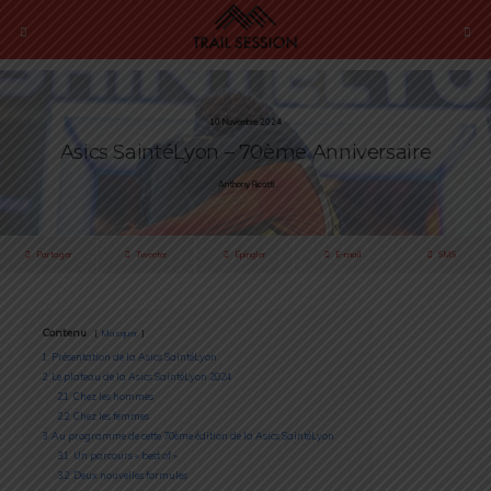
10 Novembre 2024
Asics SaintéLyon – 70ème Anniversaire
Anthony Ricatti
Partager
Tweeter
Épingler
E-mail
SMS
Contenu
Masquer
1
Présentation de la Asics SaintéLyon
2
Le plateau de la Asics SaintéLyon 2024
2.1
Chez les hommes
2.2
Chez les femmes
3
Au programme de cette 70ème édition de la Asics SaintéLyon
3.1
Un parcours « best of »
3.2
Deux nouvelles formules