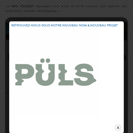
La
team Paralight
regroupera ainsi entre 20 et 30 coureurs (mal voyants, mal
entendants, autistes, tétraplégique…)
RETROUVEZ-NOUS SOUS NOTRE NOUVEAU NOM & NOUVEAU PROJET
Les différentes courses de la
Asics SaintéLyon 70ème
anniversaire
Il y a en effet pas moins de 10 formats de course, de quoi satisfaire tout le monde
LYONSAINTÉLYON
– 600
coureurs solo /
164 km
– Lyon /
Saint-Etienne / Lyon
Course
complète
SAINTELYON –
8.000
coureurs solo / 82 km – Saint-
Etienne/ Lyon
Course complète