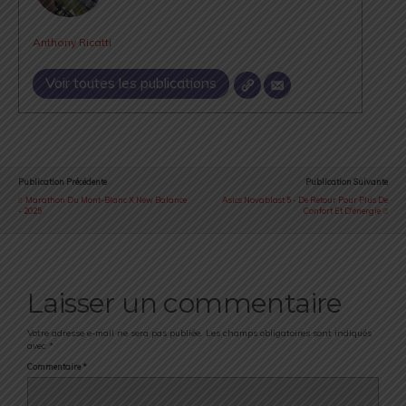
Anthony Ricatti
Voir toutes les publications
Publication Précédente
Publication Suivante
Marathon Du Mont-Blanc X New Balance
Asics Novablast 5 - De Retour Pour Plus De
- 2025
Confort Et D'énergie
Laisser un commentaire
Votre adresse e-mail ne sera pas publiée.
Les champs obligatoires sont indiqués
avec
*
Commentaire
*