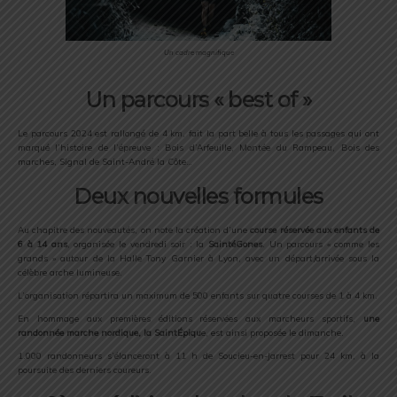
Un cadre magnifique
Un parcours « best of »
Le parcours 2024 est rallongé de 4 km, fait la part belle à tous les passages qui ont
marqué l’histoire de l’épreuve : Bois d’Arfeuille, Montée du Rampeau, Bois des
marches, Signal de Saint-André la Côte…
Deux nouvelles formules
Au chapitre des nouveautés, on note la création d’une
course réservée aux enfants de
6 à 14 ans
, organisée le vendredi soir : la
SaintéGones
. Un parcours « comme les
grands » autour de la Halle Tony Garnier à Lyon, avec un départ/arrivée sous la
célèbre arche lumineuse.
L’organisation répartira un maximum de 500 enfants sur quatre courses de 1 à 4 km.
En hommage aux premières éditions réservées aux marcheurs sportifs,
une
randonnée marche nordique, la SaintÉpiqu
e, est ainsi proposée le dimanche.
1.000 randonneurs s’élanceront à 11 h de Soucieu-en-Jarrest pour 24 km, à la
poursuite des derniers coureurs.