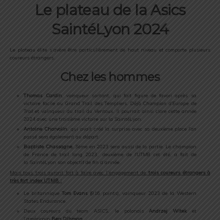
Le plateau de la Asics
SaintéLyon 2024
Le plateau élite s’avère être particulièrement de haut niveau et comporte plusieurs
coureurs étrangers.
Chez les hommes
Thomas Cardin
,
vainqueur sortant
, qui fait figure de favori après sa
victoire facile au Grand Trail des Templiers. Déjà
Champion d’Europe de
Trail
et vainqueur du trail du Ventoux. Il pourrait ainsi clore cette année
2024 avec une troisième victoire sur la SaintéLyon.
Antoine Charvolin
, qui avait créé la surprise avec sa
deuxième place l’an
passé
sera également au départ.
Baptiste Chassagne
, 3ème en 2023 sera aussi de la partie. Le champion
de France de trail long 2023,
deuxième de l’UTMB cet été
, a fait de
la SaintéLyon son objectif de fin d’année.
Mais tous trois auront fort à faire avec l’engagement de
trois coureurs étrangers à
très fort index UTMB :
Le britannique
Tom Evans (
916 points), vainqueur 2023 de la Western
States Endurance.
Deux coureurs du team ASICS, le polonais
Andrzej Witek
et
l’américain
Ben Dihman.