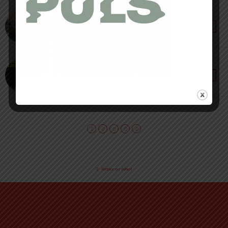
28 OCTOBRE 2025 • PAR CÉDRIC MASIP
Brooks Caldera 8 Review – L’ultra confort
18 OCTOBRE 2025 • PAR CÉDRIC MASIP
PÜLS Communauté Annecy – Püls Media
Retour au début