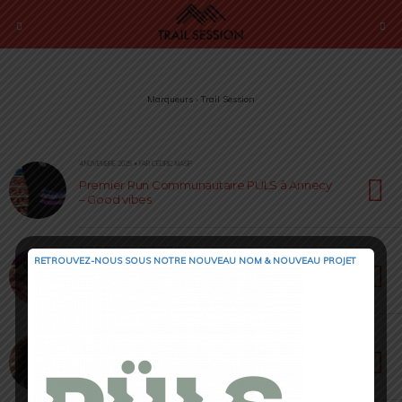
Marqueurs › Trail Session
4 NOVEMBRE 2025 • PAR CÉDRIC MASIP
Premier Run Communautaire PÜLS à Annecy
– Good vibes
1 NOVEMBRE 2025 • PAR CÉDRIC MASIP
RETROUVEZ-NOUS SOUS NOTRE NOUVEAU NOM & NOUVEAU PROJET
Saucony entre dans une nouvelle ère
28 OCTOBRE 2025 • PAR CÉDRIC MASIP
Trail urbain de Nantes – Une voiture folle
s’invite sur le parcours