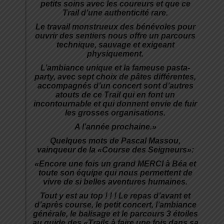
petits soins avec les coureurs et que ce
Trail d’une authenticité rare.
Le travail monstrueux des bénévoles pour
ouvrir des sentiers nous offre un parcours
technique, sauvage et exigeant
physiquement.
L’ambiance unique et la fameuse pasta-
party, avec sept choix de pâtes différentes,
accompagnés d’un concert sont d’autres
atouts de ce Trail qui en font un
incontournable et qui donnent envie de fuir
les grosses organisations.
A l’année prochaine.»
Quelques mots de Pascal Massou,
vainqueur de la «Course des Seigneurs»:
«Encore une fois un grand MERCI à Béa et
toute son équipe qui nous permettent de
vivre de si belles aventures humaines.
Tout y est au top ! ! ! Le repas d’avant et
d’après course, le petit concert, l’ambiance
générale, le balisage et le parcours 3 étoiles
au guide des «Trails à faire une fois dans sa