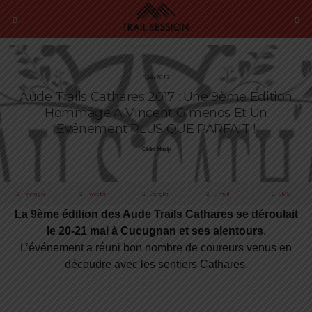
5 Juin 2017
Aude Trails Cathares 2017 : Une 9ème Edition
Hommage À Vincent Gimenos Et Un
Evénement PLUS QUE PARFAIT !
Cédric Masip
Partager
Tweeter
Épingler
E-mail
SMS
La 9ème édition des Aude Trails Cathares se déroulait
le 20-21 mai à Cucugnan et ses alentours
.
L’événement a réuni bon nombre de coureurs venus en
découdre avec les sentiers Cathares.