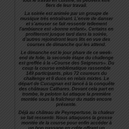
tout le travail en cuisine, ils peuvent être
fiers de leur travail.
La soirée est animée par un groupe de
musique très entraînant. L’envie de danser
et s’amuser se fait ressentir tellement
l’ambiance est «bonne enfant». Certains en
profiteront jusque tard dans la soirée,
d’autres rejoindront leurs lits en vue des
courses de dimanche qui les attend.
Le dimanche est le jour phare de ce week-
end de folie, la seconde étape du challenge
est greffée à la «Course des Seigneurs». Du
coup la course emblématique rassemble
149 participants, plus 72 coureurs du
challenge et 6 duos en relais mixtes. Le
départ de Cucugnan est lancé à la conquête
des châteaux Cathares. Devant cela part en
trombe, le peloton lui attaque la première
montée sous la fraîcheur du matin encore
présente.
Déjà au château de Peyrepertuse, la chaleur
se fait ressentir. Nous attaquons la grosse
montée de la course pour enfin accéder à
un bon passage en crête offrant un