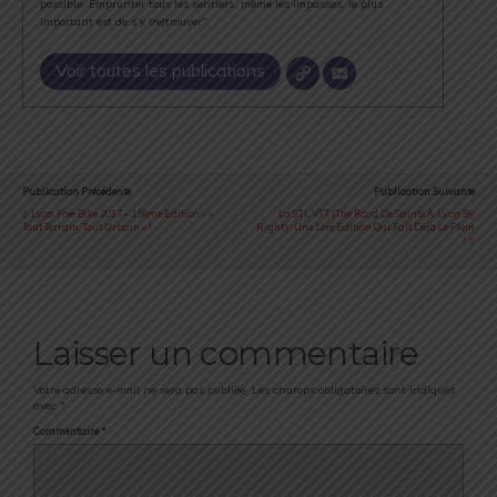
possible. Emprunter tous les sentiers, même les impasses, le plus
important est de s’y (re)trouver".
Voir toutes les publications
Publication Précédente
Publication Suivante
Lyon Free Bike 2017 – 15ème Edition - «
La STL VTT (The Raid De Sainté À Lyon By
Tout Terrain, Tout Urbain » !
Night) : Une 1ère Edition Qui Fait Déjà Le Plein
!
Laisser un commentaire
Votre adresse e-mail ne sera pas publiée.
Les champs obligatoires sont indiqués
avec
*
Commentaire
*