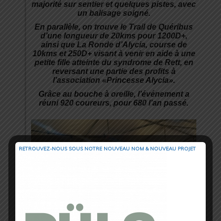
majorité sur sentier et quelques pistes, avec
un balisage soigné.
En parallèle, on trouve le Trail de Quéribus
d’une longueur de 20kms pour 1200D+,
ainsi que
La Ronde d’Alycia, course de
10kms et 250D+ visant à venir en aide à une
petite fille atteinte du syndrome de Rett, en
reversant une partie des profits à
l’association «Princesse Alycia».
Grâce au bouche à oreille, l’événement a
réuni 920 coureurs, pour 680 l’an passé.
RETROUVEZ-NOUS SOUS NOTRE NOUVEAU NOM & NOUVEAU PROJET