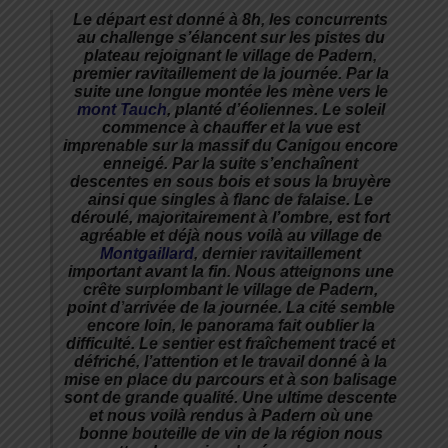
Le départ est donné à 8h, les concurrents
au challenge s’élancent sur les pistes du
plateau rejoignant le village de Padern,
premier ravitaillement de la journée. Par la
suite une longue montée les mène vers le
mont Tauch
, planté d’éoliennes. Le soleil
commence à chauffer et la vue est
imprenable sur la massif du Canigou encore
enneigé. Par la suite s’enchaînent
descentes en sous bois et sous la bruyère
ainsi que singles à flanc de falaise. Le
déroulé, majoritairement à l’ombre, est fort
agréable et déjà nous voilà au village de
Montgaillard
, dernier ravitaillement
important avant la fin. Nous atteignons une
crête surplombant le village de Padern,
point d’arrivée de la journée. La cité semble
encore loin, le panorama fait oublier la
difficulté. Le sentier est fraîchement tracé et
défriché, l’attention et le travail donné à la
mise en place du parcours et à son balisage
sont de grande qualité. Une ultime descente
et nous voilà rendus à Padern où une
bonne bouteille de vin de la région nous