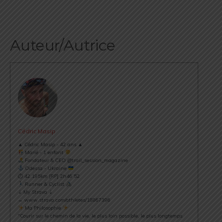
Auteur/Autrice
Cédric Masip
▲ Cédric Masip - 42 ans ▲
Marié - 1 enfant
Fondateur & CEO @trail_session_magazine
Odessa - Ukraine
⏱ 42.195km [RP] 2h46’52
Runner & Cyclist
⇣ My Strava ⇣
→ www.strava.com/athletes/18867396
Ma Philosophie
"Courir sur le chemin de la vie, le plus loin possible, le plus longtemps