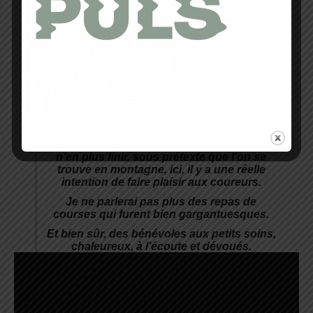
Je retiendrai de cet événement une
organisation de qualité. Je fus véritablement
étonné par les parcours proposés. En effet,
le travail mené est considérable pour
proposer de la course nature de haute
volée. Contrairement à de plus grandes
courses où les itinéraires sont parfois de
piètre qualité avec des pistes forestières à
n’en plus finir, sous prétexte que l’on se
trouve en montagne, ici, il y a une réelle
intention de faire plaisir aux coureurs.
Je ne parlerai pas plus des repas de
courses qui furent bien gargantuesques.
Et bien sûr, des bénévoles aux petits soins,
chaleureux, à l’écoute et dévoués.