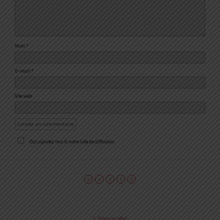
Nom
*
E-mail
*
Site web
Oui, ajoutez moi à votre liste de diffusion.
Retour au début