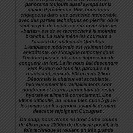
panorama toujours aussi sympa sur la
chaîne Pyrénéenne. Puis nous nous
engageons dans une descente mémorable
avec des parties techniques en pierrier où le
seul moyen de ne pas se retrouver dans les
«bartas» est de se raccrocher à la moindre
branche. La suite mène les coureurs à
l’assaut du château de Quéribus.
L’ambiance médiévale est vraiment très
envoûtante, on s’imagine remonter dans
l’histoire passée, on a une impression de
conquérir un fort. La fin nous fait descendre
vers Padern où tous les parcours se
réunissent, ceux du 50km et du 20km.
Désormais la chaleur est accablante,
heureusement les ravitaillements sont
nombreux et fournis permettant de rester
hydraté et alimenté correctement. Une
ultime difficulté, un «mur» bien raide à gravir
les mains sur les genoux, avant la dernière
descente rejoignant Cucugnan.
Du coup, nous avons eu droit à une course
de 46km pour 2800m de dénivelé positif, à la
fois technique et roulant, en très grande