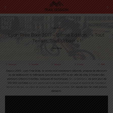
5 Juin 2017
Lyon Free Bike 2017 – 15ème Edition – « Tout
Terrain, Tout Urbain » !
Cédric Masip
Partager
Tweeter
Épingler
E-mail
SMS
Depuis 2003, Lyon Free Bike, le rando-raid totalement déjanté, propose de découvrir
ou de redécouvrir la métropole lyonnaise en VTT ou en vélo de ville, à travers des
parcours urbains insolites, ludiques et touristiques
. En 14 éditions,
ce sont plus de
100 000 cyclistes
qui ont participé à cet événement unique et exploré de nouveaux
terrains de jeu, au cœur et autour de la ville Lumière.
Un succès qui ne s’est jamais
démenti
.