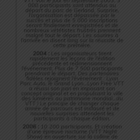
000 participants sont attendus au
départ du parc de Gerland. Surprise,
l’organisation est dépassée par le
succès et plus de 5 000 inscriptions
seront finalement enregistrées et de
nombreux vététistes frustrés prennent
malgré tout le départ. Les sourires à
l’arrivée en disent long sur la réussite de
cette première.
2004 :
Les organisateurs tirent
rapidement les leçons de l’édition
précédente et redimensionnent
l’événement. Plus de 7 500 participants
prendront le départ. Des partenaires
fidèles rejoignent l’évènement : Lyon
Parc Auto, le Grand Lyon…Lyon Free VTT
a réussi son pari en imposant son
concept original et en propulsant la ville
des lumières au patrimoine mondial…du
VTT ! Le principe de changer chaque
année de parcours est instauré et de
nouvelles surprises attendent les
participants à chaque édition.
2006 :
10 200 participants. Et création
d’une épreuve nocturne (VTT Night
Show) en ouverture sur la colline de