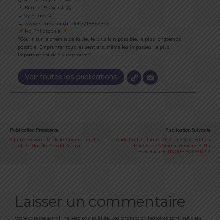
Runner & Cyclist
⇣ My Strava ⇣
→ www.strava.com/athletes/18867396
Ma Philosophie
"Courir sur le chemin de la vie, le plus loin possible, le plus longtemps
possible. Emprunter tous les sentiers, même les impasses, le plus
important est de s’y (re)trouver".
Voir toutes les publications
Publication Précédente
Publication Suivante
Julbo Eyewear : Mortelles Comme Lunettes
Aude Trails Cathares 2017 : Une 9ème Edition
:-) Test Des Modèles Aero Et Zephyr !
Hommage À Vincent Gimenos Et Un
Evénement PLUS QUE PARFAIT !
Laisser un commentaire
Votre adresse e-mail ne sera pas publiée.
Les champs obligatoires sont indiqués