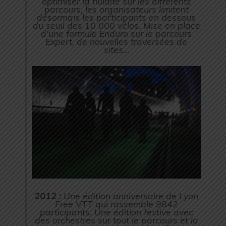
optimiser la fluidité sur les différents
parcours, les organisateurs limitent
désormais les participants en dessous
du seuil des 10 000 vélos. Mise en place
d’une formule Enduro sur le parcours
Expert, de nouvelles traversées de
sites…
2012 :
Une édition anniversaire de Lyon
Free VTT qui rassemble 9842
participants. Une édition festive avec
des orchestres sur tout le parcours et la