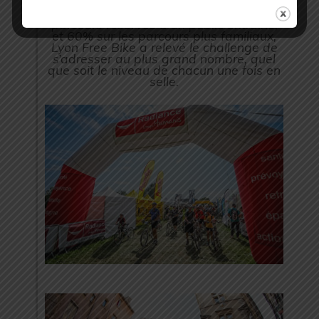
l’ancienne capitale des Gaules. Avec un
ratio de 40% de participants sur les
parcours réservés à un public entrainé,
et 60% sur les parcours plus familiaux,
Lyon Free Bike a relevé le challenge de
s’adresser au plus grand nombre, quel
que soit le niveau de chacun une fois en
selle.