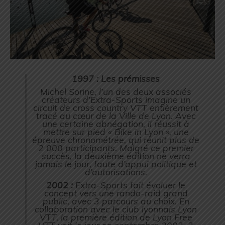
1997 : Les prémisses
Michel Sorine, l’un des deux associés
créateurs d’Extra-Sports imagine un
circuit de cross country VTT entièrement
tracé au cœur de la Ville de Lyon. Avec
une certaine abnégation, il réussit à
mettre sur pied « Bike in Lyon », une
épreuve chronométrée, qui réunit plus de
2 000 participants. Malgré ce premier
succès, la deuxième édition ne verra
jamais le jour, faute d’appui politique et
d’autorisations.
2002 :
Extra-Sports fait évoluer le
concept vers une rando-raid grand
public, avec 3 parcours au choix. En
collaboration avec le club lyonnais Lyon
VTT, la première édition de Lyon Free
VTT voit le jour en septembre 2003. 3