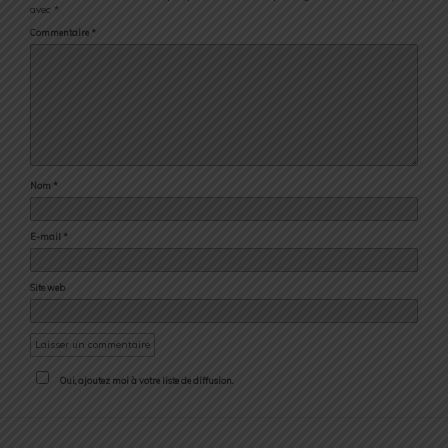
avec
*
Commentaire
*
Nom
*
E-mail
*
Site web
Oui, ajoutez moi à votre liste de diffusion.