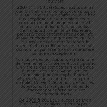
Fourvière.
2007 :
11 200 vététistes inscrits sur un
jour. Un chiffre symbolique, et en plus, en
ville. Qui l’eut cru ? Ce chiffre cloue le bec
aux sceptiques de la première heure,
ceux qui clamaient indignés que le VTT
et la ville n’ont rien à faire ensemble.
C’est d’abord la qualité de l’itinéraire
proposé, tracé entièrement au cœur de
la ville et changé chaque année, qui fait
le succès de cette manifestation, la
diversité et la qualité des sites traversés
donnant à Lyon Free Bike son caractère
unique et exceptionnel.
La masse des participants est à l’image
de l’événement : totalement cosmopolite.
On y croise des compétiteurs en balade
et même des stars (Anne Caroline
Chausson, JeanChristophe Péraud,
Miguel Martinez) et la famille au grand
complet. On vient désormais de tous les
départements français et même de
l’étranger pour participer à cet
événement unique.
De 2008 à 2011 :
Le succès de Lyon
Free VTT se confirme, même si pour