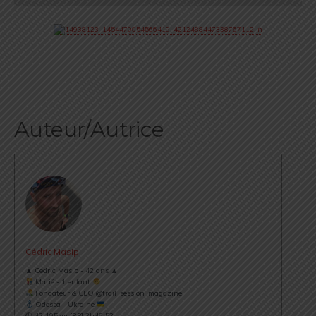
Auteur/Autrice
Cédric Masip
▲ Cédric Masip - 42 ans ▲
Marié - 1 enfant
Fondateur & CEO @trail_session_magazine
Odessa - Ukraine
⏱ 42.195km [RP] 2h46’52