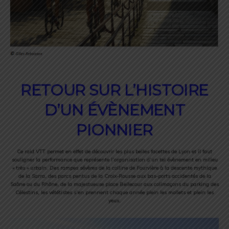
RETOUR SUR L’HISTOIRE
D’UN ÉVÈNEMENT
PIONNIER
Ce raid VTT permet en effet de découvrir les plus belles facettes de Lyon et il faut
souligner la performance que représente l’organisation d’un tel évènement en milieu
« très » urbain. Des rampes sévères de la colline de Fourvière à la descente mythique
de la Sarra, des parcs pentus de la Croix-Rousse aux bas-ports accidentés de la
Saône ou du Rhône, de la majestueuse place Bellecour aux colimaçons du parking des
Célestins, les vététistes s’en prennent chaque année plein les mollets et plein les
yeux.