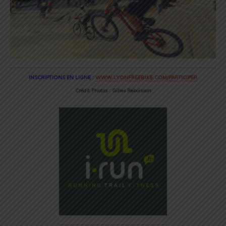
INSCRIPTIONS EN LIGNE :
WWW.LYONFREEBIKE.COM/PARTICIPER
Crédit Photos : Gilles Reboisson