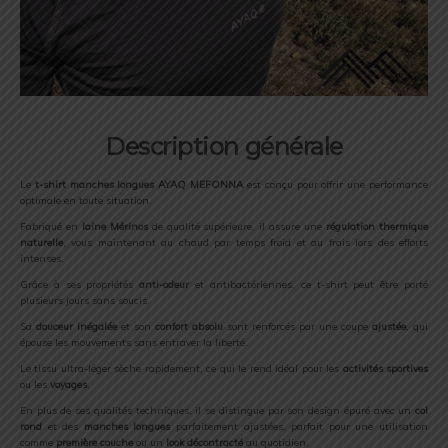
Description générale
Le
t-shirt manches longues AYAQ MEFONNA
est conçu pour offrir une performance
optimale en toute situation.
Fabriqué en
laine Mérinos
de qualité supérieure, il assure une
régulation thermique
naturelle
, vous maintenant au chaud par temps froid et au frais lors des efforts
intenses.
Grâce à ses propriétés
anti-odeur
et antibactériennes, ce t-shirt peut être porté
plusieurs jours sans soucis.
Sa
douceur inégalée
et son
confort absolu
sont renforcés par une coupe
ajustée
, qui
épouse les mouvements sans entraver la liberté.
Le tissu ultra-léger sèche rapidement, ce qui le rend idéal pour les
activités sportives
ou les
voyages
.
En plus de ses qualités techniques, il se distingue par son design épuré avec un
col
rond
et des
manches longues
parfaitement ajustées, parfait pour une utilisation
comme
première couche
ou un
look décontracté
au quotidien.