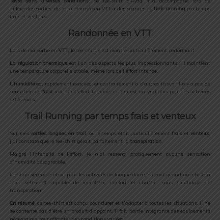
Testé dans diverses conditions
, ce tee-shirt d’Ayaq m’a accompagné lors de
différentes sorties, de la randonnée en VTT à des séances de
trail running
par temps
frais et venteux.
Randonnée en VTT
Lors de ma sortie en
VTT
, le tee-shirt s’est montré particulièrement performant.
La régulation thermique
est l’un des aspects les plus impressionnants : il maintient
une température corporelle stable, même lors de l’effort intense.
L’humidité
est rapidement évacuée, et contrairement à d’autres tissus, il n’y a pas de
sensation de
froid
une fois l’effort terminé, ce qui est un vrai plus pour les activités
extérieures.
Trail Running par temps frais et venteux
Sur mes
sorties longues en trail
, où le temps était particulièrement
frais
et
venteux
,
j’ai constaté que le tee-shirt gérait parfaitement la
transpiration
.
Malgré l’intensité de l’effort, je n’ai ressenti pratiquement aucune sensation
d’humidité désagréable.
C’est un véritable atout pour les activités de longue durée, surtout quand on a besoin
d’un vêtement capable de maintenir confort et chaleur sans surcharge de
transpiration.
En résumé
, ce tee-shirt est conçu pour
durer
et s’adapter à toutes les situations. Il ne
se contente pas d’être un produit d’appoint, il fait partie intégrante des équipements
nécessaires pour affronter des conditions variées.