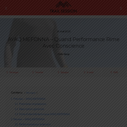
16 Avril 2025
AYAQ MEFONNA – Quand Performance Rime
Avec Conscience
Cédric Masip
Partager
Tweeter
Épingler
E-mail
SMS
Contenu
Masquer
1
Preview – AYAQ MEFONNA
1.1
Premières impressions
1.2
Description générale
1.3
Fiche d’identité technique AYAQ MEFONNA
2
Review – AYAQ MEFONNA
2.1
Performance sur le terrain