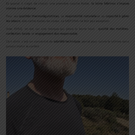
Et quand il s’agit de choisir une première couche fiable,
la laine Mérinos s’impose
comme une évidence
.
Pour ses
qualités thermorégulatrices
, sa
respirabilité naturelle
et sa
capacité à gérer
les odeurs
, elle coche toutes les cases. Le MEFONA ne fait pas exception.
Avec AYAQ, on est sur une marque qui place la barre haut :
qualité des matières
,
confection locale
, et
engagement éco-responsable
.
Ce t-shirt, c’est un concentré de
sobriété technique
, pensé pour suivre le rythme sans
jamais trahir le confort.