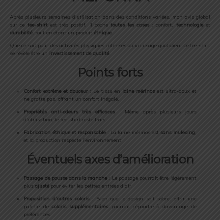
Après plusieurs semaines d’utilisation dans des conditions variées, mon avis global
sur ce
tee-shirt
est très positif. Il coche
toutes les cases
: confort,
technologie
et
durabilité
, tout en étant un produit
éthique
.
Que ce soit pour des activités physiques intenses ou un usage quotidien, ce tee-shirt
se révèle être un
investissement de qualité
.
Points forts
Confort extrême et douceur
: Le tissu en
laine mérinos
est ultra-doux et
ne gratte pas, offrant un confort inégalé.
Propriétés anti-odeurs très efficaces
: Même après plusieurs jours
d’utilisation, le tee-shirt reste frais.
Fabrication éthique et responsable
: La laine mérinos est
sans mulesing
,
et la production respecte l’environnement.
Éventuels axes d’amélioration
Passage de pousse dans la manche
: Le passage pourrait être légèrement
plus
ajusté
pour éviter les petites entrées d’air.
Proposition d’autres coloris
: Bien que le design soit sobre, offrir une
palette de
coloris supplémentaires
pourrait répondre à davantage de
préférences.