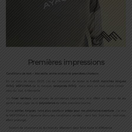
Premières impressions
Conditions de test – Marseille, entre mistral et premières chaleurs
En ce mois de mars 2025, j’ai eu l’occasion de tester le
t-shirt manches longues
AYAQ MEFONNA
de la marque
savoyarde AYAQ
, mais sous un tout autre climat :
celui du Sud, à Marseille.
Un
hiver venteux
, aux allures de printemps capricieux, m’a offert un terrain de jeu
parfait pour juger de la
polyvalence
de cette première couche.
Entre
sorties longues
,
runs plus courts
et
prépa pour ma prochaine aventure
, j’ai mis
le MEFONNA à l’épreuve dans des conditions variées : vent fort, fraîcheur matinale,
effort prolongé…
… Autant de situations où le choix du vêtement peut faire toute la différence.