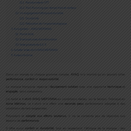
2.1.1
Randonnée en VTT
2.1.2
Trail Running par temps frais et venteux
2.2
Un engagement éthique et durable
2.2.1
Durabilité
2.2.2
Réduction de l’impact écologique
3
Avis global – AYAQ MEFONNA
3.1
Points forts
3.2
Éventuels axes d’amélioration
3.3
Note globale de 4.3 / 5
4
Acheter le tee-shirt AYAQ MEFONNA
5
Auteur/Autrice
Dans un monde où chaque gramme compte,
AYAQ
m’a montré qu’on pouvait allier
performance
,
confort
et
responsabilité
.
La marque française repense l’
équipement outdoor
avec une approche
technique
et
engagée
, sans compromis.
J’ai testé le
t-shirt AYAQ MEFONNA
en conditions réelles, sur le terrain. Fabriqué en
laine Mérinos
, ce t-shirt m’a offert une
seconde peau
parfaitement adaptée à des
conditions de test exigeantes.
Polyvalent et
adapté aux efforts soutenus
, il ne se contente pas de répondre aux
besoins de
performance
.
Il offre aussi
confort
et
durabilité
, tout en respectant l’éthique de la marque : des