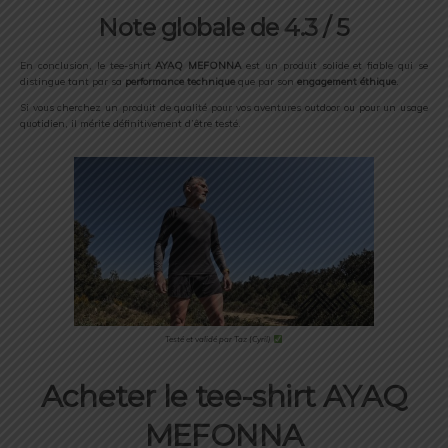
Note globale de 4.3 / 5
En conclusion, le tee-shirt
AYAQ MEFONNA
est un produit solide et fiable qui se
distingue tant par sa
performance technique
que par son
engagement éthique
.
Si vous cherchez un produit de qualité pour vos aventures outdoor ou pour un usage
quotidien, il mérite définitivement d’être testé.
Testé et validé par Taz (Cyril)
Acheter le tee-shirt
AYAQ
MEFONNA