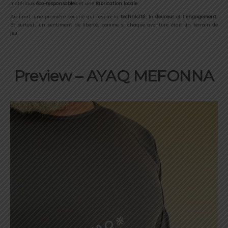
matériaux
éco-responsables
et une
fabrication locale
.
Au final, une première couche qui respire la
technicité
, la
douceur
et l’
engagement
.
Et surtout, un sentiment de liberté, comme si chaque aventure était un terrain de
jeu.
Preview – AYAQ MEFONNA