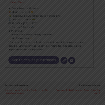
Cédric Masip
▲ Cédric Masip - 42 ans ▲
Marié - 1 enfant
Fondateur & CEO @trail_session_magazine
Odessa - Ukraine
⏱ 42.195km [RP] 2h46’52
Runner & Cyclist
⇣ My Strava ⇣
→ www.strava.com/athletes/18867396
Ma Philosophie
"Courir sur le chemin de la vie, le plus loin possible, le plus longtemps
possible. Emprunter tous les sentiers, même les impasses, le plus
important est de s’y (re)trouver".
Voir toutes les publications
Publication Précédente
Publication Suivante
Mizuno Wave Rebellion Pro3 - L'arme De
Gorewear Jacket Concurve - Aussi Légère Que
Propulsion Massive
L'air