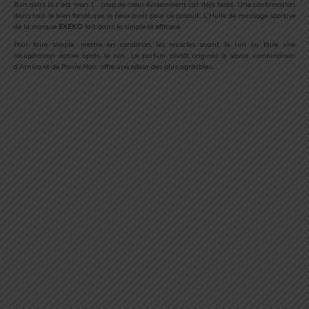
Bon alors là c’est mon 1
coup de cœur évidemment car déjà testé. Une confirmation
dans tout le bien fondé que je peux avoir pour ce produit. L’Huile de massage sportive
de la marque
EXEKO
fait dans le simple et efficace.
Pour faire simple, mettre en condition les muscles avant le run ou faire une
récupération active après le run. Le parfum plutôt original à savoir combinaison
d’Arnica et de Poivre Noir, offre une odeur des plus agréables.