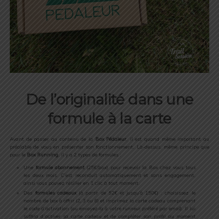
De l’originalité dans une
formule à la carte
Avant de passer au contenu de la
Box Pédaleur
, il est quand même important au
préalable de vous en présenter son fonctionnement. Là-dessus, même principe que
pour le
Box Running
, il y a 2 types de formules :
Une
formule abonnement
(
25€/box
) pour recevoir la Box chez vous tous
les deux mois. C’est reconduit automatiquement et sans engagement,
ainsi vous pouvez résilier en 1 clic à tout moment.
Des
formules cadeaux
(
à partir de 52€ et jusqu’à 150€
) : choisissez le
nombre de box à offrir (
2, 3 ou 6
) et imprimez la carte cadeau comprenant
le code d’activation (
ou envoyez-la à votre runneur préféré par email
). Il lui
suffira d’activer sa carte cadeau et de compléter son profil au moment