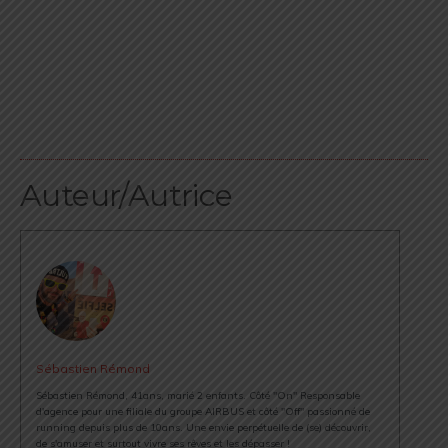
Auteur/Autrice
Sébastien Rémond
Sébastien Rémond, 41ans, marié 2 enfants. Côté "On" Responsable
d'agence pour une filiale du groupe AIRBUS et côté "Off" passionné de
running depuis plus de 10ans. Une envie perpétuelle de (se) découvrir,
de s'amuser et surtout vivre ses rêves et les dépasser !