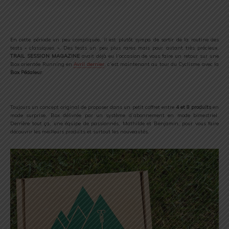
En cette période un peu compliquée, il est plutôt sympa de sortir de la routine des
tests « classiques ». Des tests un peu plus rares mais pour autant très précieux.
TRAIL SESSION MAGAZINE
avait déjà eu l’occasion de vous faire un retour sur une
Box orientée Running en
Avril dernier
, c’est maintenant au tour du Cyclisme avec la
Box Pédaleur
.
Toujours un concept original de proposer dans un petit coffret entre
4 et 8 produits
en
mode surprise. Box délivrée par un système d’abonnement en mode bimestriel.
Derrière tout ça, une équipe de passionnés, Mathilde et Benjamin, pour vous faire
découvrir les meilleurs produits et surtout les nouveautés.