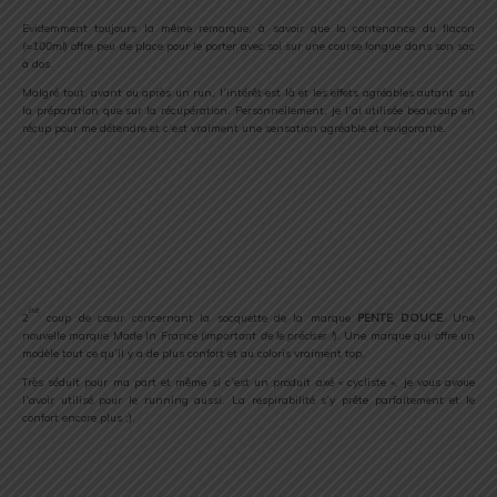
Evidemment toujours la même remarque, à savoir que la contenance du flacon
(
=100ml
) offre peu de place pour le porter avec soi sur une course longue dans son sac
à dos.
Malgré tout, avant ou après un run, l’intérêt est là et les effets agréables autant sur
la préparation que sur la récupération. Personnellement, je l’ai utilisée beaucoup en
récup pour me détendre et c’est vraiment une sensation agréable et revigorante.
ème
2
coup de cœur concernant la socquette de la marque
PENTE DOUCE
. Une
nouvelle marque Made In France (
important de le préciser !
). Une marque qui offre un
modèle tout ce qu’il y a de plus confort et au coloris vraiment top.
Très séduit pour ma part et même si c’est un produit axé « cycliste », je vous avoue
l’avoir utilisé pour le running aussi. La respirabilité s’y prête parfaitement et le
confort encore plus ;).