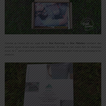
Comme je l’avais dit au sujet de la
Box Running
, la
Box Pédaleur
contient des
produits aussi divers que complémentaires. Et comme j’en avais fait la remarque
er
aussi, le 1
point positif en ouvrant la Box concerne le petit livret qui accompagne les
produits.