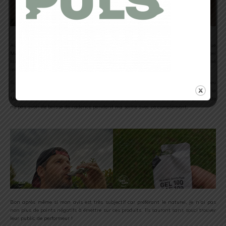
Autant cette nouveauté de la marque
MELTONIC
m’aura séduit, autant la marque
MAURTEN
m’a laissé un goût assez neutre. Pourtant la marque mise sur un hydrogel
fabriqué entièrement à partir d’ingrédients naturels. Non pas que je n’ai pas aimé
mais je n’ai pas eu d’effets très dynamisants avec ce
GEL 100/CAF 100
.
Si j’ai trouvé le goût sucré et assez agréable je dois bien dire, je n’ai pas eu
subitement un accroissement de mon énergie. Même remarque que sur la
Maltodextrine
, à savoir peut-être un effet placebo qui m’aura malgré tout permis de
ne pas avoir de baisse de cadence pendant ma sortie avec ce complément.
Bon après même si mon avis est très subjectif car préférant le naturel, je n’ai pas
non plus de points négatifs à émettre sur ces produits. Ils sauront sans souci trouver
leur public de performeur !