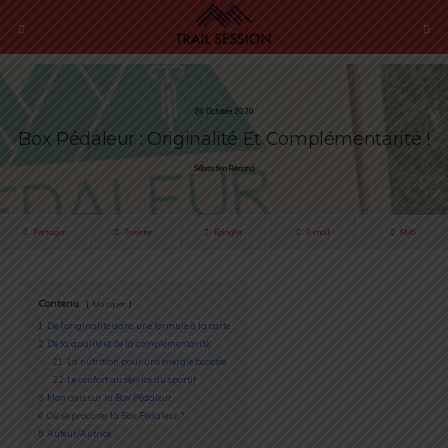
26 Octobre 2020
Box Pédaleur : Originalité Et Complémentarité !
Sébastien Rémond
Partager
Tweeter
Épingler
E-mail
SMS
Contenu
Masquer
1
De l’originalité dans une formule à la carte
2
De la qualité et de la complémentarité
2.1
La nutrition pour une énergie boostée
2.2
Le confort au service du sportif
3
Mon avis sur la Box Pédaleur
4
Où se procurer la Box Pédaleur ?
5
Auteur/Autrice