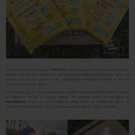
Parlons d’abord de la marque
MELTONIC
que beaucoup de personnes connaissent.
Désolé car je vais faire encore une nouvelle fois preuve de scepticisme mais autant je
ne suis pas le plus grand fan des compléments énergétiques autant je sais en
reconnaître certaines vertus.
Si je ne suis pas un fin connaisseur des ingrédients de ce genre de produits, je sais
en revanche me fier à certains termes. Par exemple quand on me parle de
Maltodextrine
à tout va, j’en connais les vertus mais j’ai souvent du mal à en
comprendre la provenance. Bon là en l’occurrence l’origine « maïs » me parle.