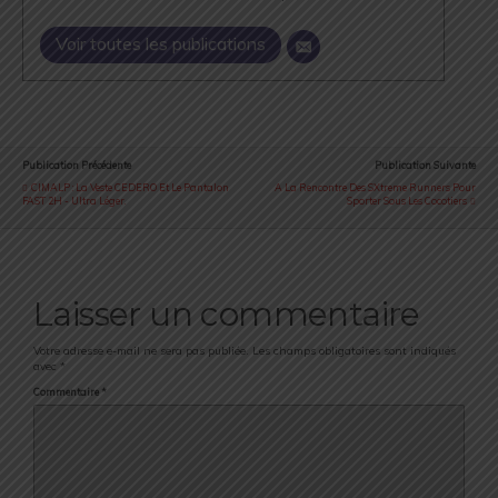
Voir toutes les publications
Publication Précédente
Publication Suivante
CIMALP : La Veste CEDERO Et Le Pantalon
A La Rencontre Des SXtreme Runners Pour
FAST 2H - Ultra Léger.
Sporter Sous Les Cocotiers
Laisser un commentaire
Votre adresse e-mail ne sera pas publiée.
Les champs obligatoires sont indiqués
avec
*
Commentaire
*