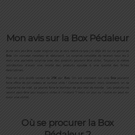
Mon avis sur la Box Pédaleur
Je ne vais pas être super original car je vais redire ce que j’ai déjà dit sur ce genre de
Box
. Un concept novateur et séduisant. La surprise complète de recevoir tous les 2
mois une pochette surprise avec des produits pouvant être utiles. Toujours la même
satisfaction d’avoir une mixité des produits ajoutée à une qualité des fiches
descriptives.
Pour un prix plutôt correct de
25€
par
Box
. On est vraiment sur une
Box
pouvant
faire office de joli cadeau et surtout utile ! Comme doucement, mais sûrement, on se
rapproche de noël, ça pourra faire le bonheur de pas mal de monde. Les produits ne
seront peut-être pas toujours utiles à l’instant T mais un jour ou l’autre on peut en
avoir une utilité.
Où se procurer
la Box
Pédaleur
?