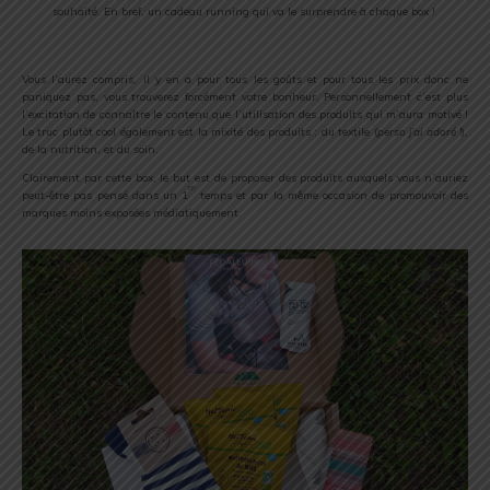
souhaité. En bref, un cadeau running qui va le surprendre à chaque box !
Vous l’aurez compris, il y en a pour tous les goûts et pour tous les prix donc ne
paniquez pas, vous trouverez forcément votre bonheur. Personnellement c’est plus
l’excitation de connaître le contenu que l’utilisation des produits qui m’aura motivé !
Le truc plutôt cool également est la mixité des produits : du textile (
perso j’ai adoré !
),
de la nutrition, et du soin.
Clairement par cette box, le but est de proposer des produits auxquels vous n’auriez
er
peut-être pas pensé dans un 1
temps et par la même occasion de promouvoir des
marques moins exposées médiatiquement.