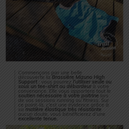
Commençons par une belle
découverte la
Brassière Mizuno High
Support
: vous pourrez
l’utiliser seule ou
sous un tee-shirt ou débardeur
à votre
convenance. Elle vous apportera tout le
soutien nécessaire à votre poitrine
lors
de vos sessions running ou fitness. Sur
ce point-là, c’est une évidence grâce à
sa
matière élastique très résistante
aucun doute, vous bénéficierez d’une
excellente tenue.