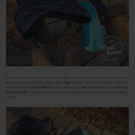
Depuis le temps que nous attendons le soleil, il s’agirait de ne pas se faire surprendre
et de ne pas être prête pour partir
courir léger
! Et tant qu’à faire d’investir, pourquoi
ne pas trouver
LA tenue idéale
qui vous servira tant
pour vos runs
que pour
trainings
divers et variés
? Suivez le guide, Trail Session Magazine vous communique ses bons
tuyaux !