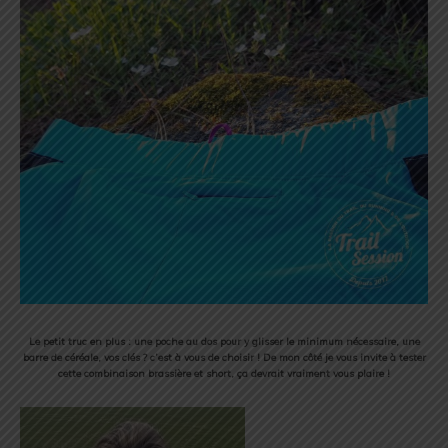
Le petit truc en plus : une poche au dos pour y glisser le minimum nécessaire, une
barre de céréale, vos clés ? c’est à vous de choisir ! De mon côté je vous invite à tester
cette combinaison brassière et short, ça devrait vraiment vous plaire !