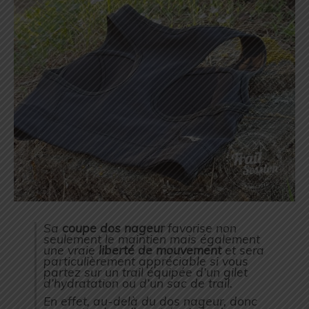
Sa
coupe dos nageur
favorise non
seulement le maintien mais également
une vraie
liberté de mouvement
et sera
particulièrement appréciable si vous
partez sur un trail équipée d’un gilet
d’hydratation ou d’un sac de trail.
En effet, au-delà du dos nageur, donc