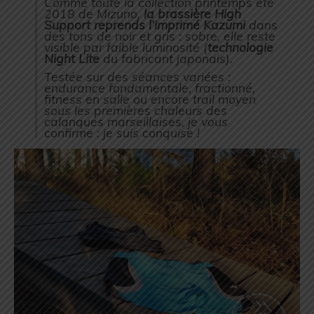
Comme toute la collection printemps été
2018 de Mizuno,
la brassière High
Support reprends l’imprimé Kazumi
dans
des tons de noir et gris : sobre, elle reste
visible par faible luminosité (
technologie
Night Lite
du fabricant japonais).
Testée sur des séances variées :
endurance fondamentale, fractionné,
fitness en salle ou encore trail moyen
sous les premières chaleurs des
calanques marseillaises, je vous
confirme : je suis conquise !