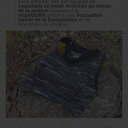
sans attache, elle est équipée de
coussinets en mesh renforcés au niveau
de la poitrine
favorisant la
respirabilité
grâce à une
évacuation
rapide de la transpiration
et de
l’excédent de chaleur.