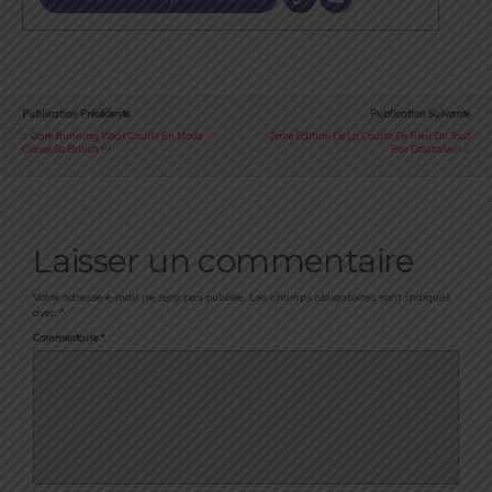
Publication Précédente
Publication Suivante
Gore Running Wear Courir En Mode
2ème Edition De La Course De Rien Du Tout
Classe So British !!!
Par Douzaleur
Laisser un commentaire
Votre adresse e-mail ne sera pas publiée.
Les champs obligatoires sont indiqués
avec
*
Commentaire
*