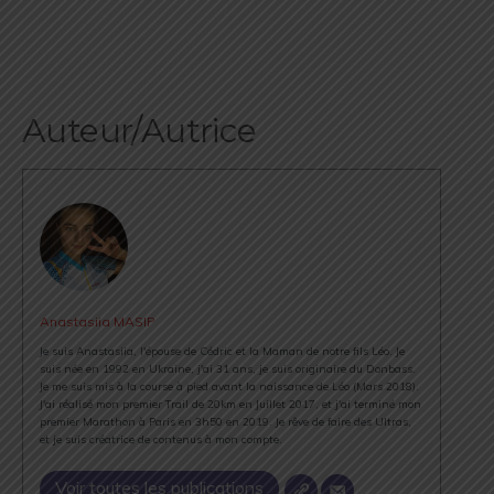
Auteur/Autrice
Anastasiia MASIP
Je suis Anastasiia, l'épouse de Cédric et la Maman de notre fils Léo. Je
suis née en 1992 en Ukraine, j'ai 31 ans, je suis originaire du Donbass.
Je me suis mis à la course à pied avant la naissance de Léo (Mars 2018).
J'ai réalisé mon premier Trail de 20km en Juillet 2017, et j'ai terminé mon
premier Marathon à Paris en 3h50 en 2019. Je rêve de faire des Ultras,
et je suis créatrice de contenus à mon compte.
Voir toutes les publications