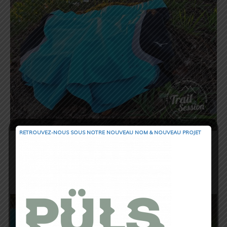
RETROUVEZ-NOUS SOUS NOTRE NOUVEAU NOM & NOUVEAU PROJET
Sur ce modèle, vous apprécierez la
technologie
FreshPlus
qui permet de
maintenir pendant l’effort une sensation
de
fraîcheur
agréable même sur de
longues sessions running.