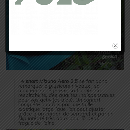
Le
short Mizuno Aero 2.5
se fait donc
remarquer à plusieurs niveaux : sa
douceur, sa légèreté, sa fluidité, sa
respirabilité, des qualités indispensables
pour vos activités d’été. Un confort
complété à la fois par une taille
élastique large (que l’on peut ajuster
grâce à un cordon de serrage) et par un
slip intégré très doux pour la peau
fragile de l’aine.