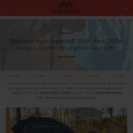
18 Avril 2018
Brassière High Support Et Short Aero 2.5 De
Mizuno : Confort Et Légèreté Pour L’été.
Anastasiia MASIP
Partager
Tweeter
Épingler
E-mail
SMS
Les premiers rayons de soleil arrivent enfin : ne soyez pas en retard et décidez de ce
qui sera votre tenue favorite cet été ! La rédaction de Trail Session Magazine vous
suggère la brassière
Mizuno High Support
à assortir avec le
short Mizuno Aero
2.5
: un cocktail de confort et de légèreté !