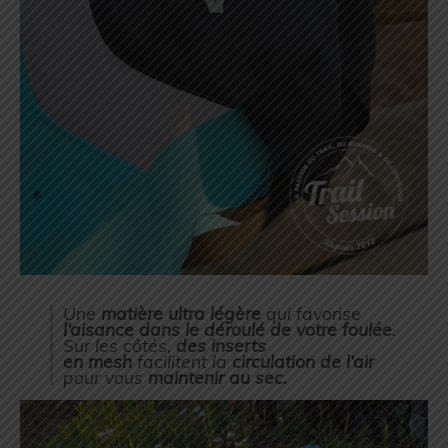
Une
matière ultra légère
qui favorise
l’aisance dans le déroulé de votre foulée
.
Sur les côtés,
des inserts
en
mesh
facilitent la
circulation de l’air
pour vous
maintenir au sec.