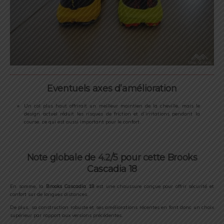
Eventuels axes d’amélioration
Un col plus haut offrirait un meilleur maintien de la cheville, mais le
design actuel réduit les risques de friction et d’irritations pendant la
course, ce qui est aussi important pour le confort.
Note globale de 4.2/5 pour cette Brooks
Cascadia 18
En somme, la
Brooks Cascadia 18
est une chaussure conçue pour offrir sécurité et
confort sur de longues distances.
De plus, sa construction robuste et ses améliorations récentes en font donc un choix
supérieur par rapport aux versions précédentes.