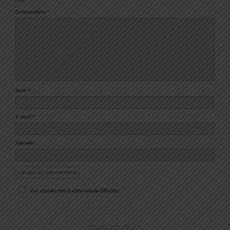
avec
*
Commentaire
*
Nom
*
E-mail
*
Site web
Oui, ajoutez moi à votre liste de diffusion.