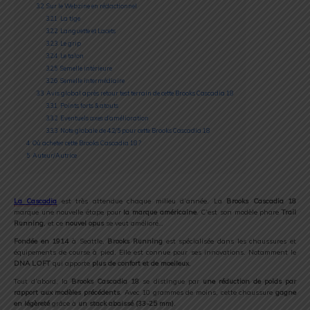
3.2
Sur le Webzine en rédactionnel
3.2.1
La tige
3.2.2
Languette et Lacets
3.2.3
Le grip
3.2.4
Le talon
3.2.5
Semelle intérieure
3.2.6
Semelle intermédiaire
3.3
Avis global après retour test terrain de cette Brooks Cascadia 18
3.3.1
Points forts & atouts
3.3.2
Eventuels axes d’amélioration
3.3.3
Note globale de 4.2/5 pour cette Brooks Cascadia 18
4
Où acheter cette Brooks Cascadia 18 ?
5
Auteur/Autrice
La Cascadia
est très attendue chaque milieu d’année. La
Brooks Cascadia 18
marque une nouvelle étape pour
la marque américaine
. C’est son modèle phare
Trail
Running
, et ce
nouvel opus
se veut amélioré…
Fondée en 1914
à Seattle,
Brooks Running
est spécialisée dans les chaussures et
équipements de course à pied. Elle est connue pour ses innovations. Notamment le
DNA LOFT
qui apporte
plus de confort et de moelleux
.
Tout d’abord, la
Brooks Cascadia 18
se distingue par
une réduction de poids par
rapport aux modèles précédents
. Avec 10 grammes de moins, cette chaussure
gagne
en légèreté
grâce à
un stack abaissé (33-25 mm)
.