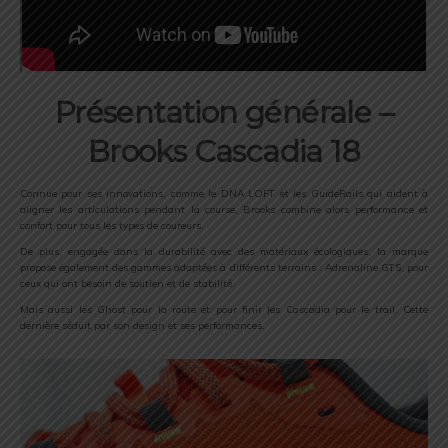
Présentation générale –
Brooks Cascadia 18
Connue pour ses innovations, comme le DNA LOFT et les GuideRails qui aident à
aligner les articulations pendant la course, Brooks combine alors performance et
confort pour tous les types de coureurs.
De plus, engagée dans la durabilité avec des matériaux écologiques, la marque
propose également des gammes adaptées à différents terrains : Adrenaline GTS, pour
ceux qui ont besoin de soutien et de stabilité.
Mais aussi les Ghost pour la route et pour finir les Cascadia pour le trail. Cette
dernière séduit par son design et ses performances.