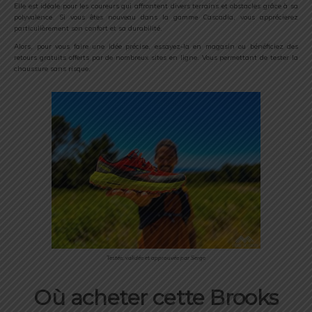
Elle est idéale pour les coureurs qui affrontent divers terrains et obstacles grâce à sa
polyvalence. Si vous êtes nouveau dans la gamme Cascadia, vous apprécierez
particulièrement son confort et sa durabilité.
Alors, pour vous faire une idée précise, essayez-la en magasin ou bénéficiez des
retours gratuits offerts par de nombreux sites en ligne. Vous permettant de tester la
chaussure sans risque.
Testée, validée et approuvée par Serge
Où acheter cette Brooks