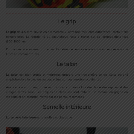
Le grip
Le grip
de 4,5 mm, divisé en six morceaux, offre une meilleure adhérence, surtout sur
terrain gras. La durabilité du caoutchouc reste à tester sur de longues distances
(800-1000 km).
Par contre, si vous avez un retour d’expérience personnelle nous sommes preneurs de
l’info en commentaires.
Le talon
Le talon
est bien stable et maintenu grâce à une tige arrière solide. Cette solidité
empêche alors le pied de bouger, même sur des terrains accidentés.
Avec ce bon maintien, on se sent plus en confiance lors des descentes rapides et des
virages serrés. Ainsi, les risques de blessures sont réduits. En somme, on gagne en
stabilité et en sécurité, même sur les parcours difficiles.
Semelle intérieure
La semelle intérieure
est amovible et classique.