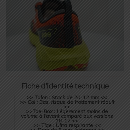
Fiche d’identité technique
>> Talon : Stack de 20-12 mm <<
>> Col : Bas, risque de frottement réduit
<<
>>Toe-Box : Légèrement moins de
volume à l’avant comparé aux versions
16-17 <<
>> Tige : Ultra respirante <<
>> Drop de 8 mm, inchangé <<