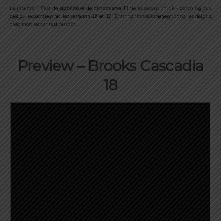
Le résultat ?
Plus de stabilité et de dynamisme
. Finie la sensation de « parpaing aux
pieds » ressentie avec
les versions 16 et 17
. Entrons immédiatement dans les détails
avec mon retour test terrain…
Preview – Brooks Cascadia
18