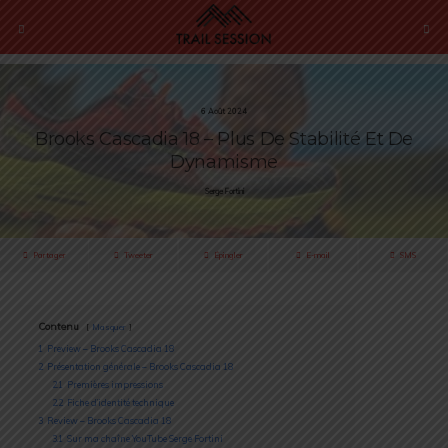
6 Août 2024
Brooks Cascadia 18 – Plus De Stabilité Et De
Dynamisme
Serge Fortini
Partager
Tweeter
Épingler
E-mail
SMS
Contenu
Masquer
1
Preview – Brooks Cascadia 18
2
Présentation générale – Brooks Cascadia 18
2.1
Premières impressions
2.2
Fiche d’identité technique
3
Review – Brooks Cascadia 18
3.1
Sur ma chaîne YouTube Serge Fortini