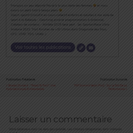
Français un peu déjanté Pacsé à la plus belle des femmes
et nous
avons un petit troll à temps plein
Coach sportif (CrossFit en cours collectif enfants et adultes à ma salle de
sport à la Bédoule - Coaching privé et programmation à distance),
Créateur de contenu - Athlète (OCR best perf : 1er SpartanRace Ultra
Andorre 2023, Trail finisher de +30 Ultras dont Diagonale des Fous,
UTC, UTAT, TDS, Ut4M…)
Voir toutes les publications
Publication Précédente
Publication Suivante
Brooks Divide 4 - "Road To Trail", Une
TNF Summit Vectiv Pro2 - Sur Le Toit De La
Hybride Simple Et Abordable
Performance
Laisser un commentaire
Votre adresse e-mail ne sera pas publiée.
Les champs obligatoires sont indiqués