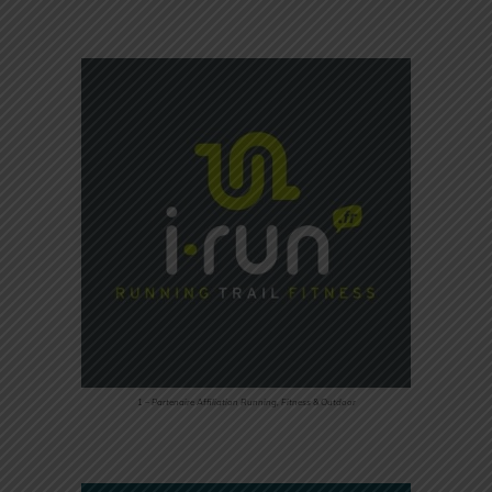
1 – Partenaire Affiliation Running, Fitness & Outdoor