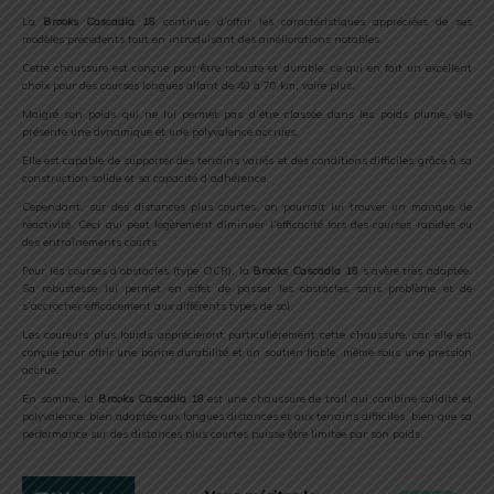
La
Brooks Cascadia 18
continue d’offrir les caractéristiques appréciées de ses
modèles précédents tout en introduisant des améliorations notables.
Cette chaussure est conçue pour être robuste et durable, ce qui en fait un excellent
choix pour des courses longues allant de 40 à 70 km, voire plus.
Malgré son poids qui ne lui permet pas d’être classée dans les poids plume, elle
présente une dynamique et une polyvalence accrues.
Elle est capable de supporter des terrains variés et des conditions difficiles grâce à sa
construction solide et sa capacité d’adhérence.
Cependant, sur des distances plus courtes, on pourrait lui trouver un manque de
réactivité. Ceci qui peut légèrement diminuer l’efficacité lors des courses rapides ou
des entraînements courts.
Pour les courses d’obstacles (type OCR), la
Brooks Cascadia 18
s’avère très adaptée.
Sa robustesse lui permet en effet de passer les obstacles sans problème et de
s’accrocher efficacement aux différents types de sol.
Les coureurs plus lourds apprécieront particulièrement cette chaussure, car elle est
conçue pour offrir une bonne durabilité et un soutien fiable, même sous une pression
accrue.
En somme, la
Brooks Cascadia 18
est une chaussure de trail qui combine solidité et
polyvalence, bien adaptée aux longues distances et aux terrains difficiles, bien que sa
performance sur des distances plus courtes puisse être limitée par son poids.