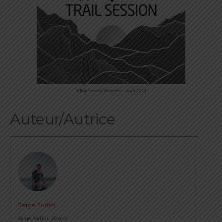
©Trail Session Magazine – Août 2024
Auteur/Autrice
Serge Fortini
Serge Fortini, 39 ans