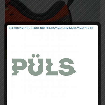
RETROUVEZ-NOUS SOUS NOTRE NOUVEAU NOM & NOUVEAU PROJET
Semelle intermédiaire
En DNA Loft v2
.
Elle offre un bon amorti. Le DNA Loft v2 est une technologie
d’amorti. En effet c’est une mousse spéciale qui combine douceur et légèreté.
Elle absorbe bien les chocs, ce qui rend alors la course plus confortable. En même
temps, elle reste assez réactive pour que les pieds ne s’enfoncent pas trop dans la
chaussure.
Le DNA Loft v2 permet d’avoir une sensation agréable sous le pied. Et ce, quelque soit
la morphologie du coureur ou encore de sa course.