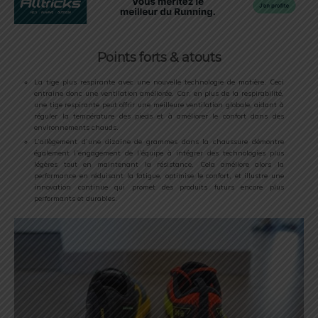
Points forts
& atouts
La tige plus respirante avec une nouvelle technologie de matière. Ceci
entraine donc une ventilation améliorée. Car, en plus de la respirabilité,
une tige respirante peut offrir une meilleure ventilation globale, aidant à
réguler la température des pieds et à améliorer le confort dans des
environnements chauds.
L’allègement d’une dizaine de grammes dans la chaussure démontre
également l’engagement de l’équipe à intégrer des technologies plus
légères tout en maintenant la résistance. Cela améliore alors la
performance en réduisant la fatigue, optimise le confort, et illustre une
innovation continue qui promet des produits futurs encore plus
performants et durables.