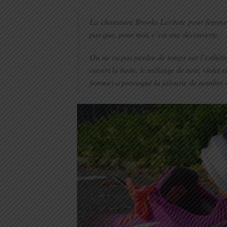
La chaussure Brooks Levitate pour femme 
pas que, pour moi, c’est une découverte.
On ne va pas perdre de temps sur l’esthéti
ouvert la boite, le mélange de noir, violet
femme) a provoqué la jalousie de nombre 