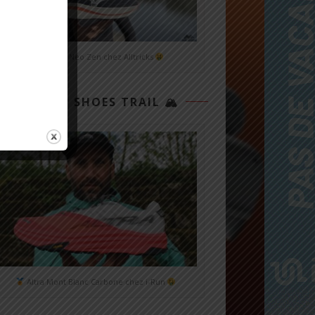
Mizuno Neo Zen chez Alltricks
TOP 3 SHOES TRAIL 🏔
Altra Mont Blanc Carbone chez i-Run