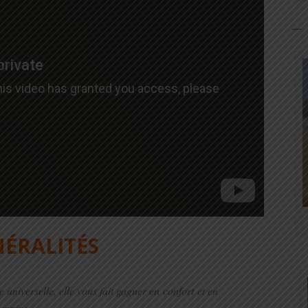
ÉRALITÉS
universelle, elle vous fait gagner en confort et en
unning.