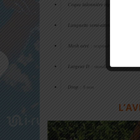
Coque talonnière rigide
: tenue et st
Languette semi-attenante
Mesh aéré
: respirabilité
Largeur D
: standard
Drop
: 8 mm
L’AV