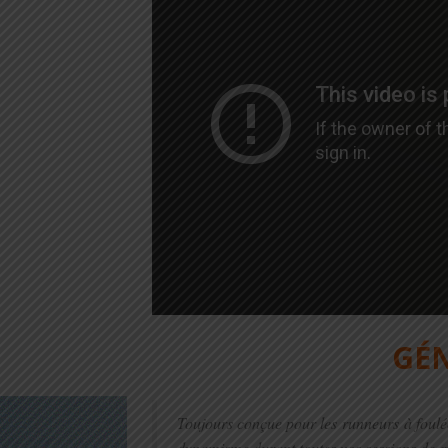
GÉN
Toujours conçue pour les runneurs à foulée 
dynamisme durant toutes vos sessions de r