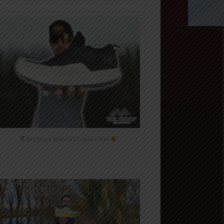
Arc'teryx Sylan GTX chez i-Run