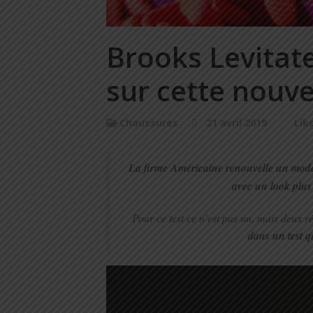
Brooks Levitate
sur cette nouve
Chaussures
21 avril 2019
Lik
La firme Américaine renouvelle un mod
avec un look plus
Pour ce test ce n’est pas un, mais deux r
dans un test 