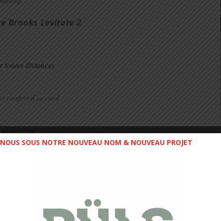
e Brooks Levitate 2
toutes distances
t confort d’accueil
s et douceur
NOUS SOUS NOTRE NOUVEAU NOM & NOUVEAU PROJET
en chevrons
: transition plus souple et flexiblité