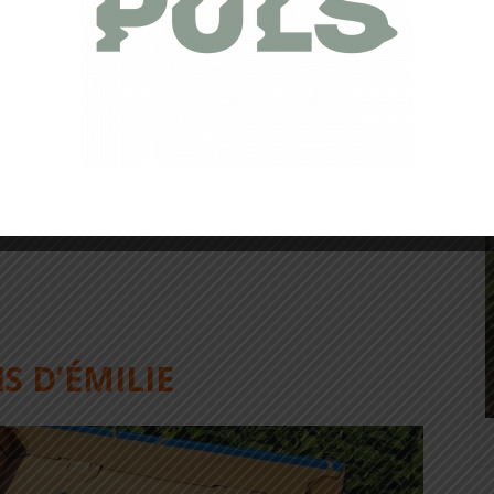
abilité
IS D’ÉMILIE