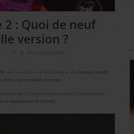
 2 : Quoi de neuf
lle version ?
e
0
Anastasiia MASIP
èle
qui l’an passé avait fait sensation.
La Levitate revient
 coloré et un ensemble innovant
.
édacteurs qui se lancent, non sans un réel enthousiasme,
qui ne manque pas de rebond
.