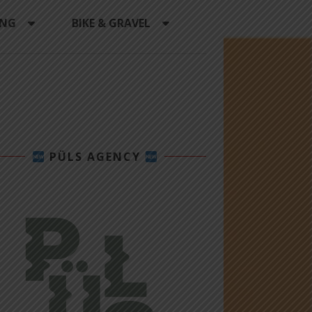
ING
BIKE & GRAVEL
PÜLS AGENCY