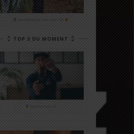
Asics MetaFuji Trail chez T4R
TOP 3 DU MOMENT
Garmin Fénix 7X