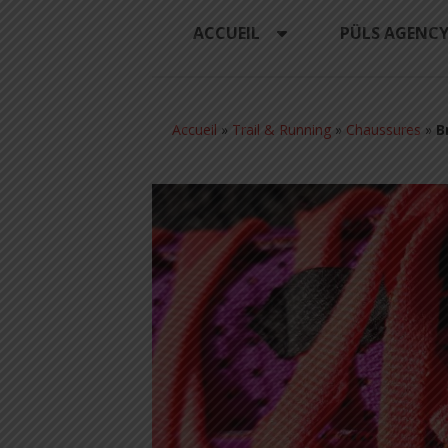
ACCUEIL
PÜLS AGENC
Accueil
»
Trail & Running
»
Chaussures
»
B