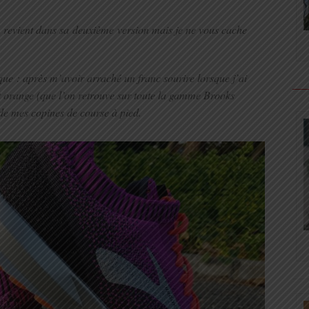
revient dans sa deuxième version mais je ne vous cache
que : après m’avoir arraché un franc sourire lorsque j’ai
 et orange (que l’on retrouve sur toute la gamme Brooks
de mes copines de course à pied.