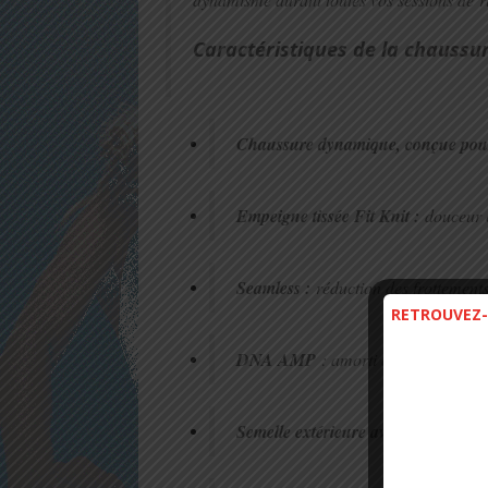
Caractéristiques de la chaussur
Chaussure dynamique, conçue pour 
Empeigne tissée Fit Knit :
douceur e
Seamless :
réduction des frottement
RETROUVEZ-
DNA AMP
: amorti dynamique
Semelle extérieure avec découpes 