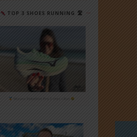
TOP 3 SHOES RUNNING 🛣
Mizuno Rebellion Pro 3 chez i-Run