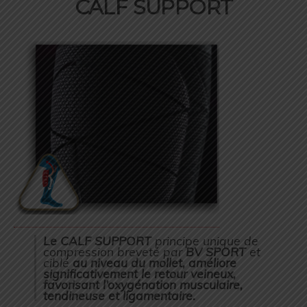
CALF SUPPORT
Le CALF SUPPORT
principe unique de
compression breveté par
BV SPORT
et
ciblé
au niveau du mollet,
améliore
significativement le retour veineux,
favorisant l’oxygénation musculaire,
tendineuse et ligamentaire.