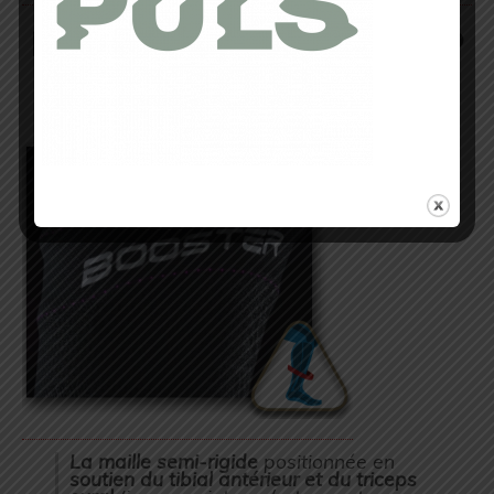
MAILLE DE SOUTIEN « TAP
CONTROL »
La maille semi-rigide
positionnée en
soutien du tibial antérieur et du triceps