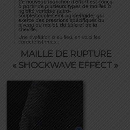
Ce nouveau manchon d’effort est conçu
à partir de plusieurs types de mailles à
rigidité variable (ultra-
souple/souple/semi-rigide/rigide) qui
exerce des pressions spécifiques au
niveau du mollet, du tibia et de la
cheville.
Une évolution a eu lieu, en voici les
caractéristiques :
MAILLE DE RUPTURE
« SHOCKWAVE EFFECT »