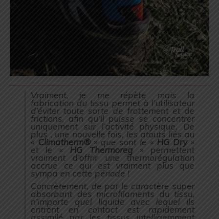
Vraiment, je me répète mais la
fabrication du tissu permet à l’utilisateur
d’éviter toute sorte de frottement et de
frictions, afin qu’il puisse se concentrer
uniquement sur l’activité physique. De
plus , une nouvelle fois, les atouts liés au
«
Climatherm®
» que sont le «
HG Dry
»
et le «
HG Thermoreg
» permettent
vraiment d’offrir une thermorégulation
accrue ce qui est vraiment plus que
sympa en cette période !
Concrètement, de par le caractère super
absorbant des microfilaments du tissu,
n’importe quel liquide avec lequel ils
entrent en contact est rapidement
assimilé par les tissus intelligemment