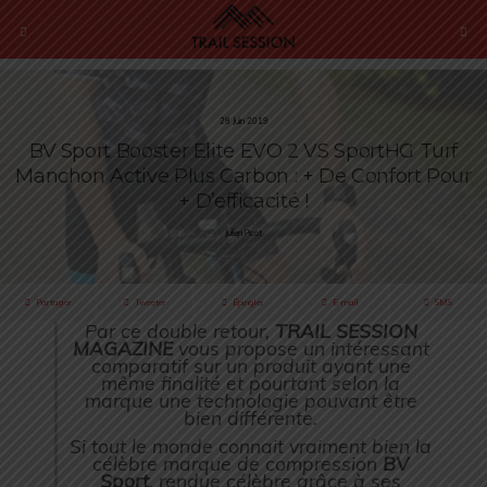
28 Juin 2019
BV Sport Booster Elite EVO 2 VS SportHG Turf
Manchon Active Plus Carbon : + De Confort Pour
+ D’efficacité !
Julien Picot
Partager
Tweeter
Épingler
E-mail
SMS
Par ce double retour,
TRAIL SESSION
MAGAZINE
vous propose un intéressant
comparatif sur un produit ayant une
même finalité et pourtant selon la
marque une technologie pouvant être
bien différente.
Si tout le monde connait vraiment bien la
célèbre marque de compression
BV
Sport
, rendue célèbre grâce à ses