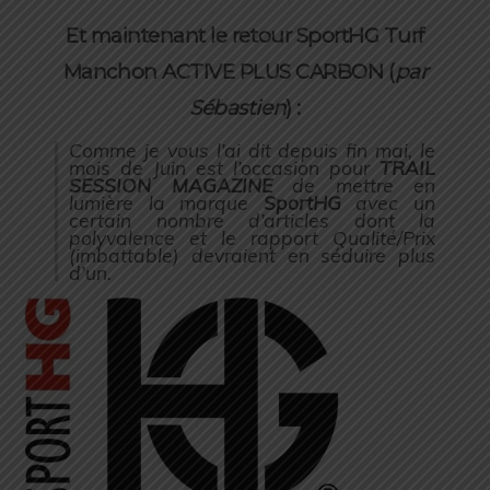
Et maintenant le retour SportHG Turf
Manchon ACTIVE PLUS CARBON (
par
Sébastien
) :
Comme je vous l’ai dit depuis fin mai, le
mois de Juin est l’occasion pour
TRAIL
SESSION MAGAZINE
de mettre en
lumière la marque
SportHG
avec un
certain nombre d’articles dont la
polyvalence et le rapport Qualité/Prix
(
imbattable
) devraient en séduire plus
d’un.