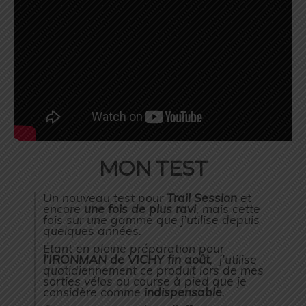
MON TEST
Un nouveau test pour
Trail Session
et
encore
une fois de plus ravi
, mais cette
fois sur une gamme que j’utilise depuis
quelques années.
Étant en pleine préparation pour
l’IRONMAN de VICHY fin août
, j’utilise
quotidiennement ce produit lors de mes
sorties vélos ou course à pied que je
considère comme
indispensable
.