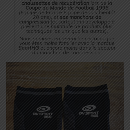
chaussettes de récupération
lors de la
Coupe du Monde de Football 1998
(Equipe de France Equipe depuis bientôt
20 ans), et
ses manchons de
compression
(
et surtout qui développe à
présent une multitude de produits plus
techniques les uns que les autres
).
Nous sommes en revanche certains que
vous êtes moins familier avec la marque
SportHG
et encore moins dans le secteur
du manchon de compression.