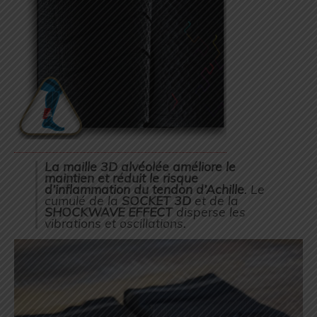
La maille 3D alvéolée
améliore le
maintien et réduit le risque
d’inflammation du tendon d’Achille
. Le
cumulé de la
SOCKET 3D
et de la
SHOCKWAVE EFFECT
disperse les
vibrations et oscillations.