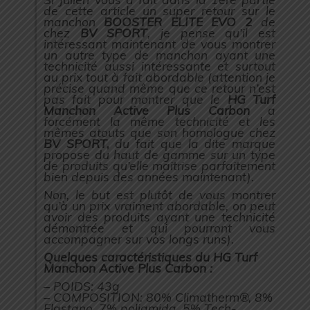
de cette article un super retour sur le
manchon
BOOSTER ELITE EVO 2
de
chez
BV SPORT
, je pense qu’il est
intéressant maintenant de vous montrer
un autre type de manchon ayant une
technicité aussi intéressante et surtout
au prix tout à fait abordable (
attention je
précise quand même que ce retour n’est
pas fait pour montrer que le
HG Turf
Manchon Active Plus Carbon
a
forcément la même technicité et les
mêmes atouts que son homologue chez
BV SPORT,
du fait que la dite marque
propose du haut de gamme sur un type
de produits qu’elle maitrise parfaitement
bien depuis des années maintenant).
Non, le but est plutôt de vous montrer
qu’à un prix vraiment abordable, on peut
avoir des produits ayant une technicité
démontrée et qui pourront vous
accompagner sur vos longs runs
).
Quelques caractéristiques du HG Turf
Manchon Active Plus Carbon :
– POIDS: 43g
– COMPOSITION: 80% Climatherm®, 8%
Elastano, 7% poliamida, 5% Tech-