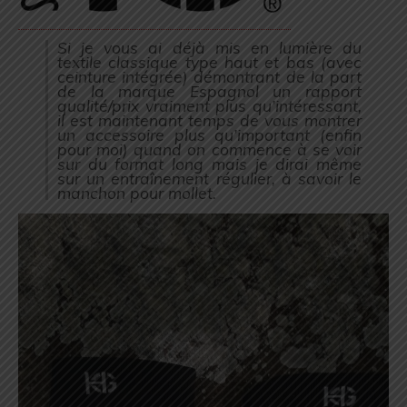
Si je vous ai déjà mis en lumière du
textile classique type haut et bas (
avec
ceinture intégrée
) démontrant de la part
de la marque Espagnol un rapport
qualité/prix vraiment plus qu’intéressant,
il est maintenant temps de vous montrer
un accessoire plus qu’important (
enfin
pour moi
) quand on commence à se voir
sur du format long mais je dirai même
sur un entraînement régulier, à savoir le
manchon pour mollet.