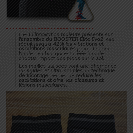
C’est
l’innovation majeure présente sur
l’ensemble du BOOSTER Elite Evo2
, elle
réduit jusqu’à 42% les vibrations et
oscillations musculaires
produites par
l’onde de choc qui est créée lors de
chaque impact des pieds sur le sol.
Les mailles
utilisées sont une alternance
de
rigides et ultra-souples
, la
technique
de tricotage
permet de
réduire les
oscillations et ainsi les blessures et
lésions musculaires.