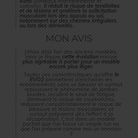
sural
(jumeaux interne/externe et
soléaire).
Il réduit le risque de tendinites
et de lésions et améliore la sollicitation
musculaire lors des appuis au sol,
notamment sur des chemins irréguliers
ou lors des dénivelés.
MON AVIS
J’étais déjà fan des anciens modèles,
mais je trouve
cette évolution
encore
plus agréable à porter pour un modèle
encore plus léger
.
Toutes ces caractéristiques qu’offre
le
EVO2
permettent d’enchainer les
entrainements sans se blesser et surtout
repoussent le phénomène de jambes
lourdes, reculent le seuil de fatigue,
diminuent le risque de courbatures,
réduisent considérablement le risque de
blessure et lésions musculaires et
surtout préparent dès l’effort à la
récupération. C’est donc un modèle
parfait que l’on fasse un simple run ou
que l’on prépare comme moi un Ironman
!!