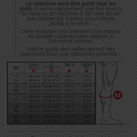
Le manchon peut être porté tous les
jours
, il sèche rapidement une fois lavé à
la main ou en machine à 30° afin de ne
pas abimer les mailles. Je privilégie
plutôt à la main !
Cette évolution est vraiment d’un niveau
de qualité supérieur par rapport à
l’ancienne version.
Voici le guide des tailles qui est très
important pour une utilisation optimale :