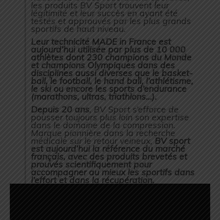
les produits BV Sport trouvent leur
légitimité et leur succès en ayant été
testés et approuvés par les plus grands
sportifs de haut niveau.
Leur technicité MADE in France est
aujourd’hui utilisée par plus de 10 000
athlètes dont 230 champions du Monde
et champions Olympiques dans des
disciplines aussi diverses que le basket-
ball, le football, le hand ball, l’athlétisme,
le ski ou encore les sports d’endurance
(marathons, ultras, triathlons…).
Depuis 20 ans
, BV Sport s’efforce de
pousser toujours plus loin son expertise
dans le domaine de la compression.
Marque pionnière dans la recherche
médicale sur le retour veineux,
BV sport
est aujourd’hui la référence du marché
français, avec des produits brevetés et
prouvés scientifiquement pour
accompagner au mieux les sportifs dans
l’effort et dans la récupération.