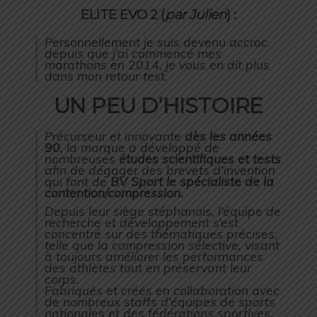
ELITE EVO 2 (
par Julien
) :
Personnellement je suis devenu accroc
depuis que j’ai commencé mes
marathons en 2014, je vous en dit plus
dans mon retour test.
UN PEU D’HISTOIRE
Précurseur et innovante
dès les années
90
, la marque a développé de
nombreuses
études scientifiques et tests
afin de dégager des brevets d’invention
qui font de
BV Sport le spécialiste de la
contention/compression.
Depuis leur siège stéphanois, l’équipe de
recherche et développement s’est
concentré sur des thématiques précises,
telle que la compression sélective, visant
à toujours améliorer les performances
des athlètes tout en préservant leur
corps.
Fabriqués et créés en collaboration avec
de nombreux staffs d’équipes de sports
nationales et des fédérations sportives,