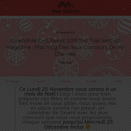
25 Novembre 2019
Calendrier De L’Avent 2019 Par Trail Session
Magazine : Planning Des Jeux Concours De Fin
D’année
Cédric Masip
Partager
Tweeter
Épingler
E-mail
SMS
Ce Lundi 25 Novembre nous serons à un
mois de Noël !
Déjà ! Alors pour bien
préparer ces fêtes et comme nous avons
très envie de vous gâter, nous avons mis
en place comme l’an passé, un
calendrier de l’avent avec les jeux
concours que nous vous proposerons
chaque semaine
jusqu’au Mercredi 25
Décembre inclus