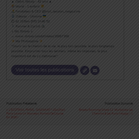
▲ Cédric Masip - 42 ans ▲
Marié - 1 enfant
Fondateur & CEO @trail_session_magazine
Odessa - Ukraine
⏱ 42.195km [RP] 2h46’52
Runner & Cyclist
⇣ My Strava ⇣
→ www.strava.com/athletes/18867396
Ma Philosophie
"Courir sur le chemin de la vie, le plus loin possible, le plus longtemps
possible. Emprunter tous les sentiers, même les impasses, le plus
important est de s’y (re)trouver".
Voir toutes les publications
Publication Précédente
Publication Suivante
L'ECOTRAIL PARIS… GAGNANT ! L’EcoTrail
Brooks Running Ghost 12 : Multipliez Les
Paris Lance Un Nouveau Format De Course
Chemins & Les Runs Happy !
En 2020 !