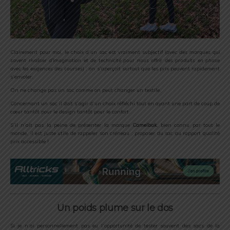
Clairement pour moi, le choix d’un sac est vraiment subjectif (
avec des marques qui
savent rivaliser d’imagination et de technicité pour nous offrir des produits en phase
avec les exigences des courses
) ; on s’aperçoit surtout que les prix peuvent rapidement
s’envoler.
On ne change pas un sac comme on peut changer un textile.
Concernant un sac il doit s’agir d’un choix réfléchi tout en ayant une part de coup de
cœur tantôt pour le design tantôt pour le confort.
S’il n’ait pas la peine de présenter la marque
Camelbak
, bien connu par tout le
monde, il est juste utile de rappeler son créneau : proposer du sac au rapport qualité
prix accessible !
Un poids plume sur le dos
Si je n’ai personnellement pas eu l’opportunité de tester souvent des sacs de la