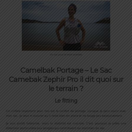
Un sac pour la multi activités
Camelbak Portage – Le Sac
Camebak Zephir Pro il dit quoi sur
le terrain ?
Le fitting
Un critère important pour moi est le confort de portage. Lorsque je pars courir avec
mon sac, je veux m’assurer qu’il reste bien en place et ne bouge pas excessivement.
Je suis plutôt tolérante, mais la stabilité est cruciale. C’est pourquoi je prête une
attention particulière aux sangles qui contribuent au maintien du sac.