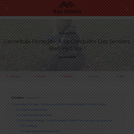
22 Janvier 2024
Camelbak Portage – A La Conquête Des Sentiers
Bien Hydraté !
Anastasiia MASIP
Partager
Tweeter
Épingler
E-mail
SMS
Contenu
Masquer
1
Camelbak Portage – Test terrain du sac Camebak Zephir Pro par Nadia
1.1
Vidéo de présentation
1.2
Fiche d’identité technique
1.3
Camelbak Portage – Le Sac Camebak Zephir Pro il dit quoi sur le terrain ?
1.3.1
Le fitting
1.3.2
Des rangements bien utiles