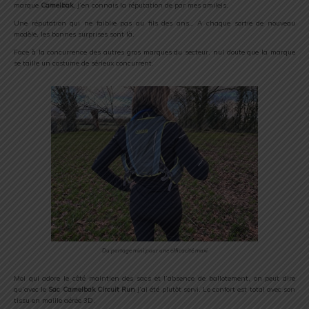
marque
Camelbak
, j’en connais la réputation de par mes ami(e)s.
Une réputation qui ne faiblie pas au fils des ans… A chaque sortie de nouveau
modèle, les bonnes surprises sont là.
Face à la concurrence des autres gros marques du secteur, nul doute que la marque
se taille un costume de sérieux concurrent.
Du portage mini pour une efficacité maxi
Moi qui adore le côté maintien des sacs et l’absence de ballotement, on peut dire
qu’avec le
Sac Camelbak Circuit Run
j’ai été plutôt servi. Le confort est total avec son
tissu en maille aérée 3D.