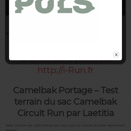
Camelbak Portage – Test
terrain du sac Camelbak
Circuit Run par Laetitia
Belle surprise avec cette marque que nous avons la chance de tester relativement
souvent.