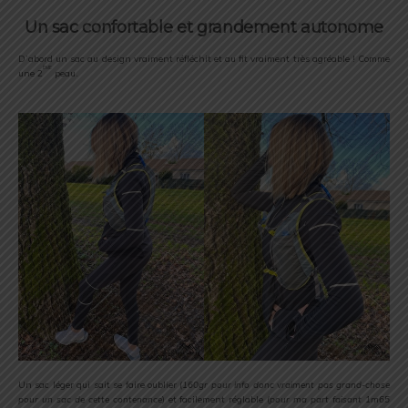
Un sac confortable et grandement autonome
D’abord un sac au design vraiment réfléchit et au fit vraiment très agréable ! Comme
ème
une 2
peau.
Un sac léger qui sait se faire oublier (
160gr pour info donc vraiment pas grand-chose
pour un sac de cette contenance
) et facilement réglable (
pour ma part faisant 1m65