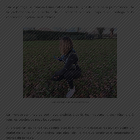
Sur le portage, la marque Camelbak est dans le ligne de mire de la performance. De
la performance mais surtout de la praticité sur soi. Toujours du portage à la
conception ingénieuse et robuste.
Dans la ligne de la performance
La marque continue de sortir des produits étudiés techniquement pour répondre à
tous les besoins de nous les coureurs.
A la question souhaitez-vous courir avec le minimum d’accessoires tout en ayant un
maintien au top ? Ne cherchez pas plus loin, la marque continue à surprendre le
monde du portage.