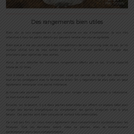
Des rangements bien utiles
Bien sûr, je suis exigeante en ce qui concerne un sac d’hydratation. Je suis très
attentive à tous les petits détails qui peuvent rendre ma course agréable.
Bien que je n’aie pas participé à des compétitions de trail running avec ce sac, je l’ai
surtout utilisé lors de mes sorties longues. Il m’arrivait parfois d’y ranger des
provisions pour optimiser mes sorties.
Ainsi, je vais détailler les nombreux rangements offerts par ce sac, d’une capacité
totale de 12 litres.
Tout d’abord, le compartiment principal zippé qui permet de ranger des vêtements
tout en les protégeant avec la fermeture éclair. En y regardant de plus près, on peut
également remarquer une poche intérieure.
Je trouve cela particulièrement pratique pour ranger mon porte-cartes si nécessaire,
ou tout autre document.
Ensuite, sur le devant, il y a deux poches extensibles qui offrent un espace idéal pour
ranger des barres énergétiques ou simplement ses gants lorsqu’on n’en a plus
besoin. Ces poches sont bien conçues et surtout très extensibles.
Ce n’est pas fini, car nous avons également deux compartiments ajustables pour les
flasques. Que ces dernières soient vides ou pleines, elles se maintiennent
parfaitement dans leurs compartiments.