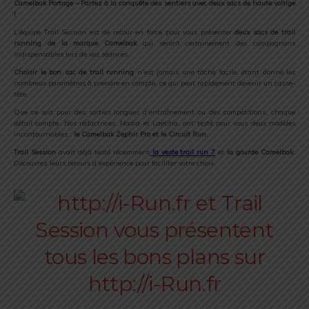
Camelbak Portage – Partez à la conquête des sentiers avec deux sacs de haute voltige
!
L’équipe Trail Session est de retour en force pour vous présenter
deux sacs de trail
running de la marque Camelbak
qui seront certainement des compagnons
indispensables lors de vos séances.
Choisir le bon sac de trail running
n’est jamais une tâche facile, étant donné les
nombreux paramètres à prendre en compte, ce qui peut rapidement devenir un casse-
tête.
Que ce soit pour des sorties longues d’entraînement ou des compétitions, chaque
détail compte. Nos rédactrices, Nadia et Laetitia, ont testé pour vous deux modèles
incontournables :
le Camelbak Zephir Pro et le Circuit Run
.
Trail Session
avait déjà testé récemment
la veste trail run 7
et
la gourde Camelbak
.
Découvrez leurs retours d’expérience pour faciliter votre choix.