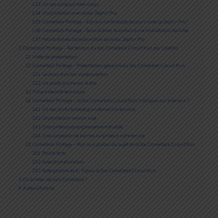
1.3.3
Un sac carquois bien conçu
1.3.4
L’hydratation avec ce sac Zephir Pro
1.3.5
Camelbak Portage – Est-ce si confortable de courir avec ce Zephir Pro ?
1.3.6
Camelbak Portage – Sans oublier le confort d’une hydratation facilitée
1.3.7
Atouts et axes d’amélioration de ce sac Zephir Pro
2
Camelbak Portage – Test terrain du sac Camelbak Circuit Run par Laetitia
2.1
Vidéo de présentation
2.2
Camelbak Portage – Présentation générale du Sac Camelbak Circuit Run
2.2.1
Le choix d’un sac, vaste question
2.2.2
Un poids plume sur le dos
2.3
Fiche d’identité technique
2.4
Camelbak Portage – Le Sac Camelbak Circuit Run il dit quoi sur le terrain ?
2.4.1
Un sac confortable et grandement autonome
2.4.2
L’hydratation version luxe
2.4.3
Une contenance soigneusement étudiée
2.4.4
Une succession de bonnes surprises à votre service
2.5
Camelbak Portage – Mon avis global au sujet de ce Sac Camelbak Circuit Run
2.5.1
Points forts
2.5.2
Axes d’amélioration
2.5.3
Note globale de 4 / 5 pour ce Sac Camelbak Circuit Run
3
Où acheter ces sacs Camelbak ?
4
Auteur/Autrice