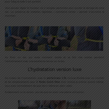
pour 54kg le taille S est parfait!
).
Vous pouvez régler la hauteur via 2 sangles pectorales pour ajuster le serrage de votre
sac. La présence de bretelles réglables « command center » permet d’accroitre le
maintien.
Au final un sac qui reste vraiment stable et se fait vite oublier pendant
l’entraînement avec une excellente tenue sur le dos.
L’hydratation version luxe
Au niveau de l’hydratation, avec la
poche à eau 1,5L
incluse (
fixable avec un crochet
)
et les emplacements pour
2 flasks Quick Stow
(non incluse je précise quand même)
,
vous avez normalement de quoi tenir même en plein soleil.
Evidemment vu la saison, pas de quoi en avoir une pleine utilisation.