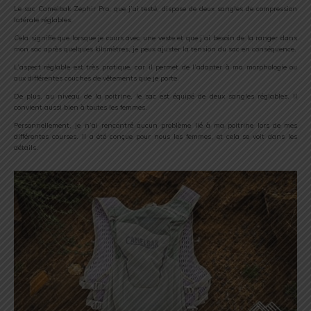
Le sac Camelbak Zephir Pro, que j’ai testé, dispose de deux sangles de compression
latérale réglables.
Cela signifie que lorsque je cours avec une veste et que j’ai besoin de la ranger dans
mon sac après quelques kilomètres, je peux ajuster la tension du sac en conséquence.
L’aspect réglable est très pratique, car il permet de l’adapter à ma morphologie ou
aux différentes couches de vêtements que je porte.
De plus, au niveau de la poitrine, le sac est équipé de deux sangles réglables. Il
convient aussi bien à toutes les femmes.
Personnellement, je n’ai rencontré aucun problème lié à ma poitrine lors de mes
différentes courses. Il a été conçue pour nous les femmes, et cela se voit dans les
détails.