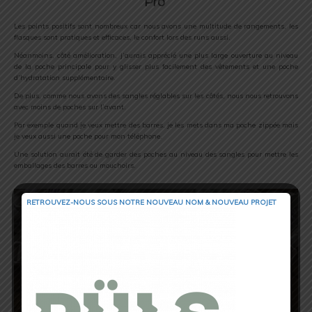
Pro
Les points positifs sont nombreux car nous avons une multitude de rangements, les
flasques sont pratiques et efficaces, le confort lors des runs aussi.
Néanmoins, côté amélioration, j’aurais apprécié une plus large ouverture au niveau
de la poche principale pour y glisser plus facilement des vêtements et une poche
d’hydratation supplémentaire.
De plus, comme nous avons des sangles réglables sur les côtés, nous nous retrouvons
avec moins de poches sur l’avant.
Par exemple quand je veux mettre des barres, je les mets dans ma poche zippée mais
je veux aussi une poche pour mon téléphone.
Une solution aurait été de garder des poches au niveau des sangles pour mettre les
emballages des barres ou mouchoirs.
RETROUVEZ-NOUS SOUS NOTRE NOUVEAU NOM & NOUVEAU PROJET