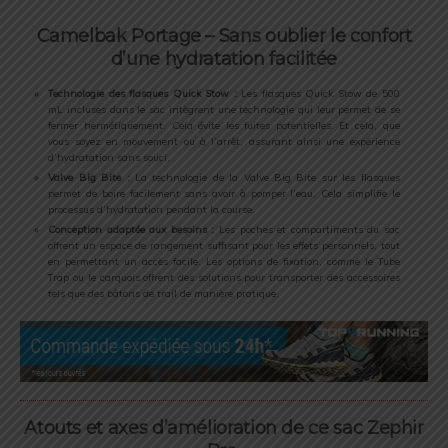
Camelbak Portage – Sans oublier le confort
d’une hydratation facilitée
Technologie des flasques Quick Stow :
Les flasques Quick Stow de 500
mL incluses dans le sac intègrent une technologie qui leur permet de se
fermer hermétiquement. Cela évite les fuites potentielles. Et cela, que
vous soyez en mouvement ou à l’arrêt, assurant ainsi une expérience
d’hydratation sans souci.
Valve Big Bite :
La technologie de la Valve Big Bite sur les flasques
permet de boire facilement sans avoir à pomper l’eau. Cela simplifie le
processus d’hydratation pendant la course.
Conception adaptée aux besoins :
Les poches et compartiments du sac
offrent un espace de rangement suffisant pour les effets personnels, tout
en permettant un accès facile. Les options de fixation, comme le Tube
Trap ou le carquois offrent des solutions pour transporter des accessoires
tels que des bâtons de trail de manière pratique.
Atouts et axes d’amélioration de ce sac Zephir