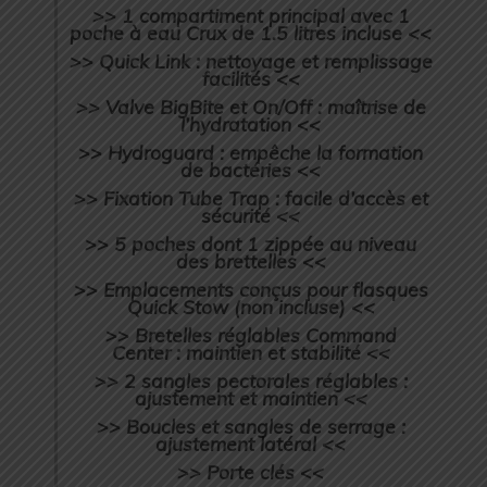
>> 1 compartiment principal avec 1
poche à eau Crux de 1.5 litres incluse <<
>> Quick Link : nettoyage et remplissage
facilités <<
>> Valve BigBite et On/Off : maîtrise de
l’hydratation <<
>> Hydroguard : empêche la formation
de bactéries <<
>> Fixation Tube Trap : facile d’accès et
sécurité <<
>> 5 poches dont 1 zippée au niveau
des brettelles <<
>> Emplacements conçus pour flasques
Quick Stow (non incluse) <<
>> Bretelles réglables Command
Center : maintien et stabilité <<
>> 2 sangles pectorales réglables :
ajustement et maintien <<
>> Boucles et sangles de serrage :
ajustement latéral <<
>> Porte clés <<