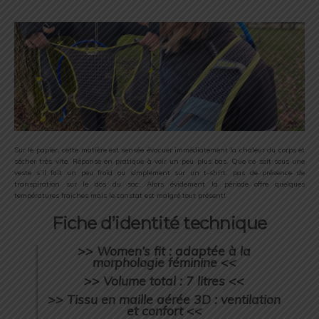
Sur le papier, cette matière est sensée évacuer immédiatement la chaleur du corps et
sécher très vite. Réponse en pratique à voir un peu plus bas. Que ce soit sous une
veste s’il fait un peu froid ou simplement sur un t-shirt, pas de présence de
transpiration sur le dos du sac. Alors évidement la période offre quelques
températures fraiches mais le constat est malgré tout présent!
Fiche d’identité technique
>> Women’s fit : adaptée à la
morphologie féminine <<
>> Volume total : 7 litres <<
>> Tissu en maille aérée 3D : ventilation
et confort <<