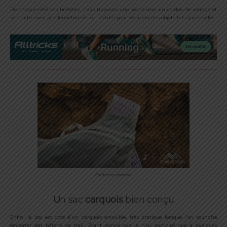
De chaque côté des bretelles, nous trouvons une poche avec un cordon de serrage et
une autre avec une fermeture éclair, idéales pour sécuriser des objets tels que les clés.
Confort et aération
U
n sac
carquois
bien conçu
Enfin, le sac est doté d’un carquois amovible, très pratique lorsque l’on souhaite
emporter des bâtons de trail. Étant donné que je n’ai participé que à quelques