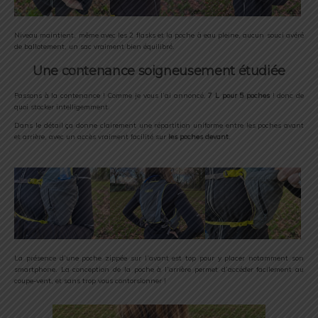
Niveau maintient, même avec les 2 flasks et la poche à eau pleine, aucun souci avéré
de ballotement, un sac vraiment bien équilibré.
Une contenance soigneusement étudiée
Passons à la contenance ! Comme je vous l’ai annoncé,
7 L pour 5 poches
! donc de
quoi stocker intelligemment.
Dans le détail ça donne clairement une répartition uniforme entre les poches avant
et arrière, avec un accès vraiment facilité sur
les poches devant
.
La présence d’une poche zippée sur l’avant est top pour y placer notamment son
smartphone. La conception de la poche à l’arrière permet d’accéder facilement au
coupe-vent, et sans trop vous contorsionner !