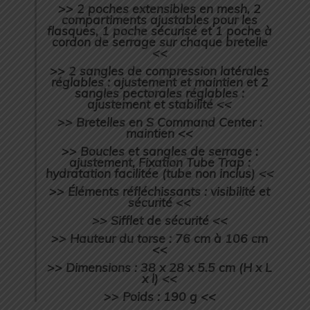
>> 2 poches extensibles en mesh, 2
compartiments ajustables pour les
flasques, 1 poche sécurisé et 1 poche à
cordon de serrage sur chaque bretelle
<<
>> 2 sangles de compression latérales
réglables : ajustement et maintien et 2
sangles pectorales réglables :
ajustement et stabilité <<
>> Bretelles en S Command Center :
maintien <<
>> Boucles et sangles de serrage :
ajustement, Fixation Tube Trap :
hydratation facilitée (tube non inclus) <<
>> Éléments réfléchissants : visibilité et
sécurité <<
>> Sifflet de sécurité <<
>> Hauteur du torse : 76 cm à 106 cm
<<
>> Dimensions : 38 x 28 x 5.5 cm (H x L
x l) <<
>> Poids : 190 g <<