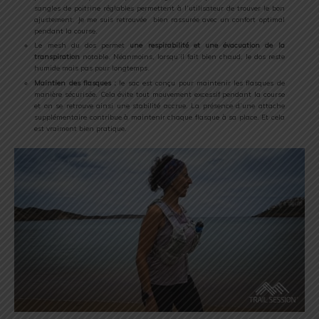
sangles de poitrine réglables permettent à l’utilisateur de trouver le bon
ajustement. Je me suis retrouvée bien rassurée avec un confort optimal
pendant la course.
Le mesh du dos permet
une respirabilité et une évacuation de la
transpiration
notable. Néanmoins, lorsqu’il fait bien chaud, le dos reste
humide mais pas pour longtemps.
Maintien des flasques :
le sac est conçu pour maintenir les flasques de
manière sécurisée. Cela évite tout mouvement excessif pendant la course
et on se retrouve ainsi une stabilité accrue. La présence d’une attache
supplémentaire contribue à maintenir chaque flasque à sa place. Et cela
est vraiment bien pratique.