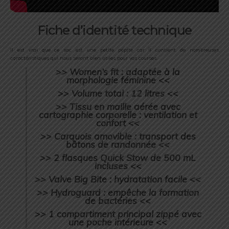
Fiche d’identité technique
Il est vrai que ce sac est une petite pépite car il contient de nombreuses
caractéristiques qui nous seront bien utiles pour vos courses.
>> Women’s fit : adaptée à la
morphologie féminine <<
>> Volume total : 12 litres <<
>> Tissu en maille aérée avec
cartographie corporelle : ventilation et
confort <<
>> Carquois amovible : transport des
bâtons de randonnée <<
>> 2 flasques Quick Stow de 500 mL
incluses <<
>> Valve Big Bite : hydratation facile <<
>> Hydroguard : empêche la formation
de bactéries <<
>> 1 compartiment principal zippé avec
une poche intérieure <<