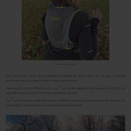
Un accès assez aisé
Par contre pour celles qui souhaitent emporter du textile pour se changer, la poche
arrière est quand même limitée niveau contenance.
er
Selon moi 2 choix s’offrent à vous. Le 1
est de privilégier la poche à eau de 1,5L et du
coup de ne pas pouvoir mettre grand-chose d’autre.
nd
Le 2
est de retirer cette poche et d’y mettre à la place du textile pour se changer ou
une veste si les conditions climatiques se compliquent.