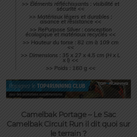
>> Éléments réfléchissants : visibilité et
sécurité <<
>> Matériaux légers et durables :
aisance et résistance <<
>> RePurpose Silver : conception
écologique et matériaux recyclés <<
>> Hauteur du torse : 82 cm à 109 cm
<<
>> Dimensions : 35 x 27 x 4.5 cm (H x L
x l) <<
>> Poids : 160 g <<
Camelbak Portage – Le Sac
Camelbak Circuit Run il dit quoi sur
le terrain ?