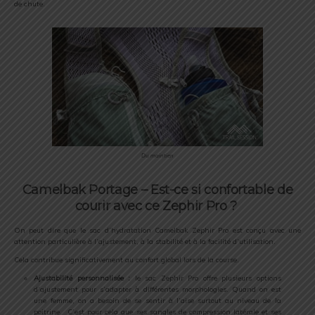
de chute.
Du maintien
Camelbak Portage – Est-ce si confortable de
courir avec ce Zephir Pro ?
On peut dire que le sac d’hydratation Camelbak Zephir Pro est conçu avec une
attention particulière à l’ajustement, à la stabilité et à la facilité d’utilisation.
Cela contribue significativement au confort global lors de la course.
Ajustabilité personnalisée :
le sac Zephir Pro offre plusieurs options
d’ajustement pour s’adapter à différentes morphologies. Quand on est
une femme, on a besoin de se sentir à l’aise surtout au niveau de la
poitrine. C’est pour cela que ses sangles de compression latérale et ses