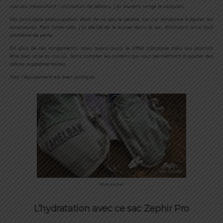
courses nécessitant l’utilisation de bâtons, j’ai souvent rangé le carquois.
Ma principale préoccupation était de ne pas le perdre, car j’ai tendance à égarer les
accessoires. Pour éviter cela, j’ai décidé de le laisser dans le sac, éliminant ainsi tout
problème de perte.
En plus de ces rangements, nous avons aussi le sifflet classique mais qui pourrait
être bien utile au cas où. Sans compter les cordons qui vous permettront d’ajouter des
pièces supplémentaires.
Tout l’équipement est bien pratique.
Multi poches
L’hydratation avec ce sac Zephir Pro