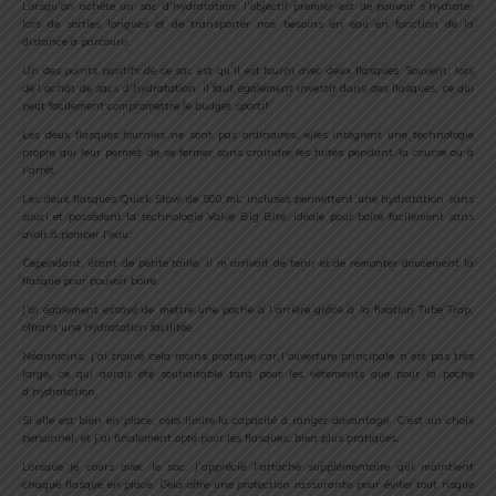
Lorsqu’on achète un sac d’hydratation, l’objectif premier est de pouvoir s’hydrater
lors de sorties longues et de transporter nos besoins en eau en fonction de la
distance à parcourir.
Un des points positifs de ce sac est qu’il est fourni avec deux flasques. Souvent, lors
de l’achat de sacs d’hydratation, il faut également investir dans des flasques, ce qui
peut facilement compromettre le budget sportif.
Les deux flasques fournies ne sont pas ordinaires, elles intègrent une technologie
propre qui leur permet de se fermer sans craindre les fuites pendant la course ou à
l’arrêt.
Les deux flasques Quick Stow de 500 mL incluses permettent une hydratation sans
souci et possèdent la technologie Valve Big Bite, idéale pour boire facilement sans
avoir à pomper l’eau.
Cependant, étant de petite taille, il m’arrivait de tenir et de remonter doucement la
flasque pour pouvoir boire.
J’ai également essayé de mettre une poche à l’arrière grâce à la fixation Tube Trap,
offrant une hydratation facilitée.
Néanmoins, j’ai trouvé cela moins pratique car l’ouverture principale n’est pas très
large, ce qui aurait été souhaitable tant pour les vêtements que pour la poche
d’hydratation.
Si elle est bien en place, cela limite la capacité à ranger davantage. C’est un choix
personnel, et j’ai finalement opté pour les flasques, bien plus pratiques.
Lorsque je cours avec le sac, j’apprécie l’attache supplémentaire qui maintient
chaque flasque en place. Cela offre une protection rassurante pour éviter tout risque