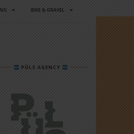
ING
BIKE & GRAVEL
PÜLS AGENCY