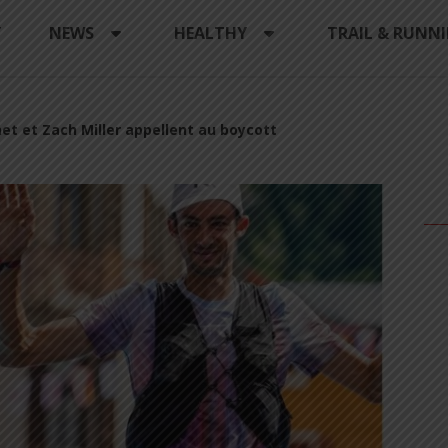
Y
NEWS
HEALTHY
TRAIL & RUNN
net et Zach Miller appellent au boycott