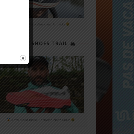
Mizuno Neo Zen chez Alltricks
TOP 3 SHOES TRAIL 🏔
Altra Mont Blanc Carbone chez i-Run