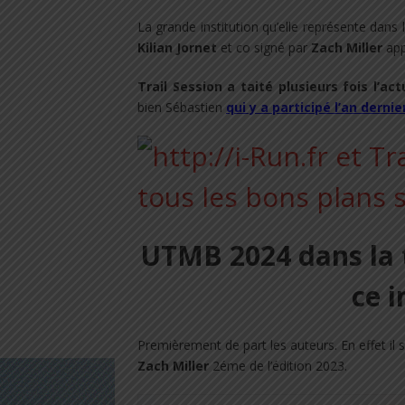
La grande institution qu’elle représente dans 
Kilian Jornet
et co signé par
Zach Miller
app
Trail Session a taité plusieurs fois l’ac
bien Sébastien
qui y a participé l’an dernie
UTMB 2024 dans la 
ce 
Premièrement de part les auteurs. En effet il s
Zach Miller
2éme de l’édition 2023.