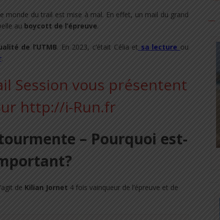
le monde du trail est mise à mal. En effet, un mail du grand
elle au
boycott de l’épreuve
.
tualité de l’UTMB
. En 2023, c’était Célia et
sa lecture
ou
r
.
tourmente – Pourquoi est-
important?
’agit de
Kilian Jornet
4 fois vainqueur de l’épreuve et de