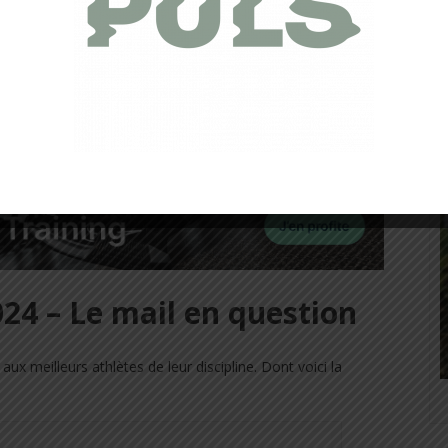
lian Jornet (source DH Les sports)
tion suivi par le comité directeur de l’
UTMB
. Ainsi nous
epuis 2023 et le
groupe Ironman
n’est pas bon.
sportifs arrivent à ce boycott. Quelles peuvent être les
l’UTMB 2024 était annulé ?
4 – Le mail en question
aux meilleurs athlètes de leur discipline. Dont voici la