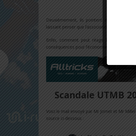
Zach Miller et Ki
Deuxièmement, ils pointent du doigt la direc
laissant penser que l’association avec
Dacia
d
Enfin, comment peut réagir
l’UTMB
si les 
conséquences pour l’économie locale etc… si 
Scandale UTMB 202
Voici le mail envoyé par Mr Jornet et Mr Miller 
source ci-dessous :