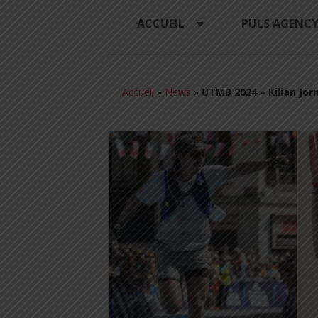
ACCUEIL
PÜLS AGENC
Accueil
»
News
»
UTMB 2024 – Kilian Jor