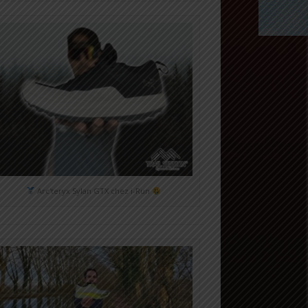
Arc'teryx Sylan GTX chez i-Run