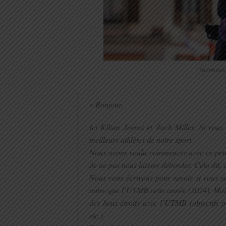
Facebook 
« Bonjour,
Ici Kilian Jornet et Zach Miller. Si vou
meilleurs athlètes de notre sport.
Nous avons voulu commencer avec ce petit
de ne pas nous laisser déborder. Cela dit, d
Nous vous écrivons pour savoir si vous se
autre que l’UTMB cette année (2024). Mai
des liens étroits avec l’UTMB (objectifs pe
etc.)