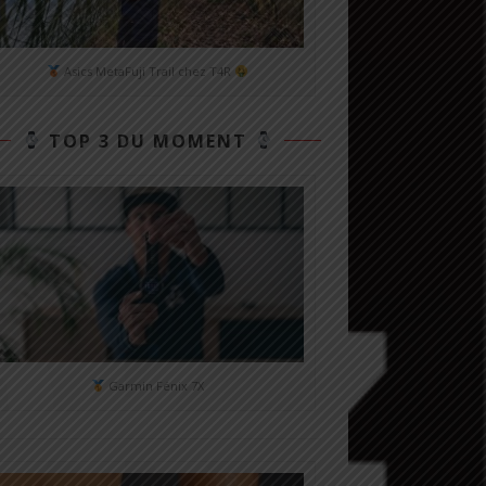
Asics MetaFuji Trail chez T4R
TOP 3 DU MOMENT
Garmin Fénix 7X