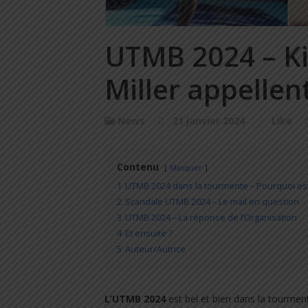
UTMB 2024 – Kil
Miller appellen
News
21 janvier 2024
Like
Contenu
Masquer
1
UTMB 2024 dans la tourmente – Pourquoi est
2
Scandale UTMB 2024 – Le mail en question
3
UTMB 2024 – La réponse de l’Organisation
4
Et ensuite ?
5
Auteur/Autrice
L’UTMB
2024
est bel et bien dans la tourme