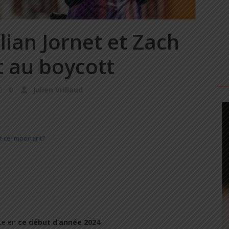
ian Jornet et Zach
t au boycott
0
Julien Vrillaud
-ce important?
nte en
ce début d’année 2024
.