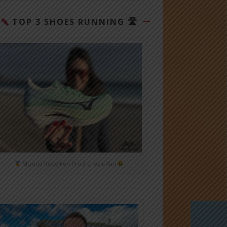
TOP 3 SHOES RUNNING 🛣
Mizuno Rebellion Pro 3 chez i-Run