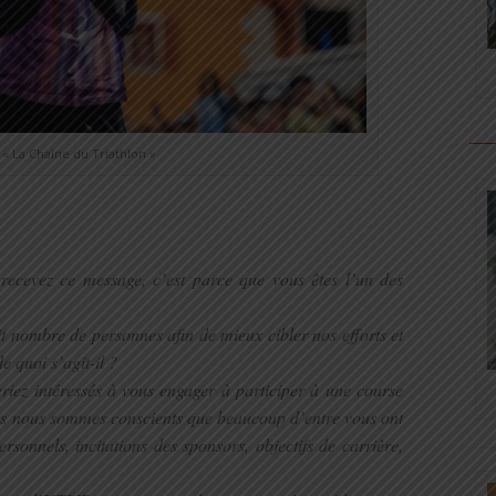
« La Chaîne du Triathlon »
s recevez ce message, c’est parce que vous êtes l’un des
 nombre de personnes afin de mieux cibler nos efforts et
e quoi s’agit-il ?
riez intéressés à vous engager à participer à une course
s nous sommes conscients que beaucoup d’entre vous ont
rsonnels, incitations des sponsors, objectifs de carrière,