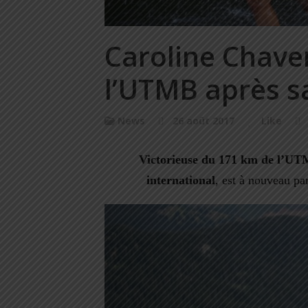
Caroline Chaver
l’UTMB après sa
News
26 août 2017
Like
Victorieuse du 171 km de l’U
international
,
est à nouveau par