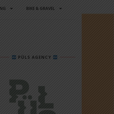
ING
BIKE & GRAVEL
PÜLS AGENCY