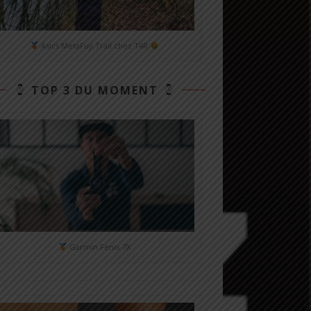
Asics MetaFuji Trail chez T4R
TOP 3 DU MOMENT
Garmin Fénix 7X