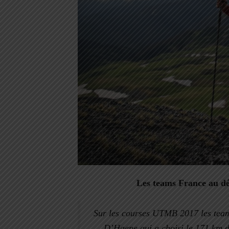
Les teams France au d
Sur les courses UTMB 2017 les team
D’Haene qui a choisi le 171 km 