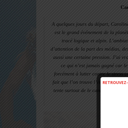
Can
A quelques jours du départ, Caroline
est le grand événement de la planèt
tracé logique et alpin. L’ambian
d’attention de la part des médias, de
aussi une certaine pression. J’ai vr
ce qui n’est jamais gagné car le
forcément à lutter contre le stress 
fait que l’on trouve l’énergie de tou
RETROUVEZ-
tente surtout de le canaliser, afin 
relever