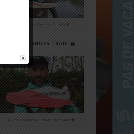
Mizuno Neo Zen chez Alltricks
TOP 3 SHOES TRAIL 🏔
Altra Mont Blanc Carbone chez i-Run