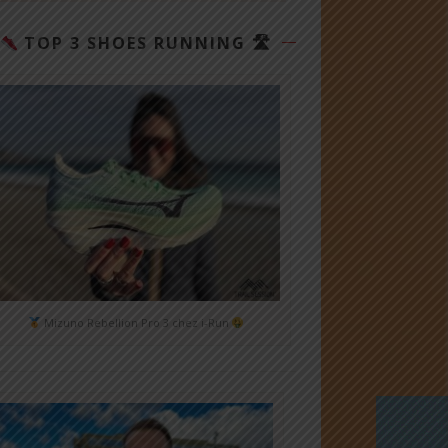
TOP 3 SHOES RUNNING 🛣
Mizuno Rebellion Pro 3 chez i-Run