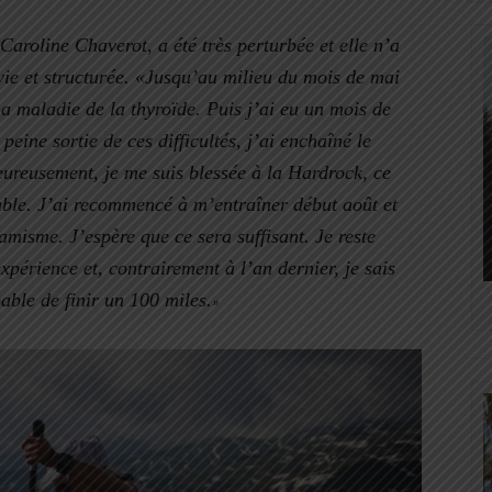
Caroline Chaverot,
a été très perturbée et elle n’a
ie et structurée.
«
Jusqu’au milieu du mois de mai
a maladie de la thyroïde. Puis j’ai eu un mois de
peine sortie de ces difficultés, j’ai enchaîné le
ureusement, je me suis blessée à la Hardrock, ce
able. J’ai recommencé à m’entraîner début août et
misme. J’espère que ce sera suffisant. Je reste
périence et, contrairement à l’an dernier, je sais
pable de finir un 100 miles.
»