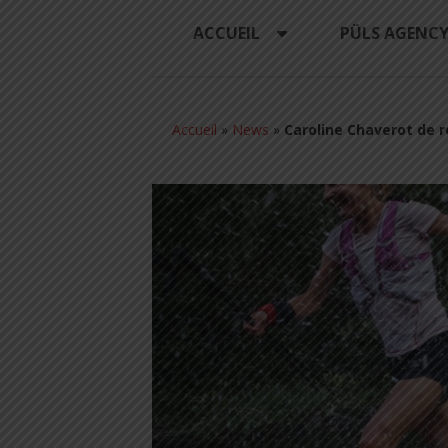
ACCUEIL
PÜLS AGENC
Accueil
»
News
»
Caroline Chaverot de r