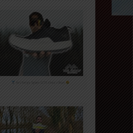
Arc'teryx Sylan GTX chez i-Run