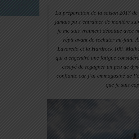
La préparation de la saison 2017 de
jamais pu s’entraîner de manière suiv
je me suis vraiment débattue avec m
répit avant de rechuter mi-juin. À 
Lavaredo et la Hardrock 100. Malhe
qui a engendré une fatigue considér
essayé de regagner un peu de dyna
confiante car j’ai emmagasiné de l’ex
que je suis ca