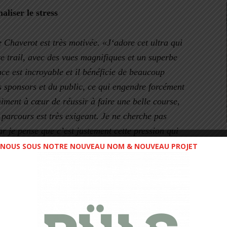
aliser le stress
 Chaverot est très motivée.
«J
‘adore cet ultra qui
e trail, avec des vues magnifiques et un superbe
ce est incroyable et il bénéficie de beaucoup
s sponsors et du public, ce qui engendre forcément
aiment à cœur de réussir à faire une belle course,
 parcours est très exigeant. Je ne cherche pas
car je pense que c’est justement cette pression qui
t donner sur un parcours aussi long et difficile. Je
NOUS SOUS NOTRE NOUVEAU NOM & NOUVEAU PROJET
qu’il débouche sur une forte motivation et envie de
 ce formidable défi.
»