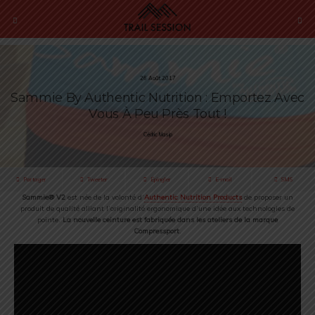
26 Août 2017
Sammie By Authentic Nutrition : Emportez Avec
Vous À Peu Près Tout !
Cédric Masip
Partager
Tweeter
Épingler
E-mail
SMS
Sammie® V2
est née de la volonté d’
Authentic Nutrition Products
de proposer un
produit de qualité alliant l’originalité ergonomique d’une idée aux technologies de
pointe.
La nouvelle ceinture est fabriquée dans les ateliers de la marque
Compressport
.