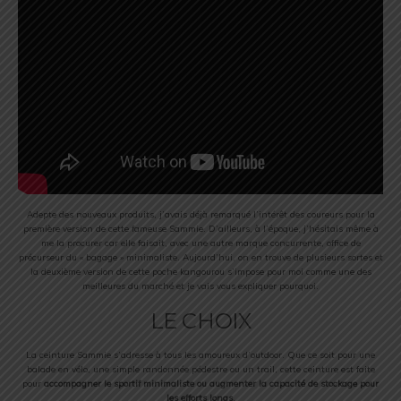
Adepte des nouveaux produits, j’avais déjà remarqué l’intérêt des coureurs pour la
première version de cette fameuse Sammie. D’ailleurs, à l’époque, j’hésitais même à
me la procurer car elle faisait, avec une autre marque concurrente, office de
précurseur du « bagage » minimaliste. Aujourd’hui, on en trouve de plusieurs sortes et
la deuxième version de cette poche kangourou s’impose pour moi comme une des
meilleures du marché et je vais vous expliquer pourquoi.
LE CHOIX
La ceinture Sammie s’adresse à tous les amoureux d’outdoor. Que ce soit pour une
balade en vélo, une simple randonnée pédestre ou un trail, cette ceinture est faite
pour
accompagner le sportif minimaliste ou augmenter la capacité de stockage pour
les efforts longs
.