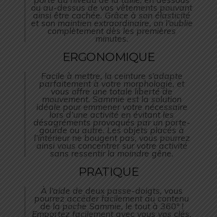
ou au-dessus de vos vêtements pouvant
ainsi être cachée. Grâce à son élasticité
et son maintien extraordinaire, on l’oublie
complètement dès les premières
minutes.
ERGONOMIQUE
Facile à mettre, la ceinture s’adapte
parfaitement à votre morphologie, et
vous offre une totale liberté de
mouvement. Sammie est la solution
idéale pour emmener votre nécessaire
lors d’une activité en évitant les
désagréments provoqués par un porte-
gourde ou autre. Les objets placés à
l’intérieur ne bougent pas, vous pourrez
ainsi vous concentrer sur votre activité
sans ressentir la moindre gêne.
PRATIQUE
À l’aide de deux passe-doigts, vous
pourrez accéder facilement au contenu
de la poche Sammie, le tout à 360° !
Emportez facilement avec vous vos clés,