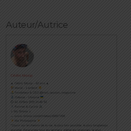
Auteur/Autrice
Cédric Masip
▲ Cédric Masip - 42 ans ▲
Marié - 1 enfant
Fondateur & CEO @trail_session_magazine
Odessa - Ukraine
⏱ 42.195km [RP] 2h46’52
Runner & Cyclist
⇣ My Strava ⇣
→ www.strava.com/athletes/18867396
Ma Philosophie
"Courir sur le chemin de la vie, le plus loin possible, le plus longtemps
possible. Emprunter tous les sentiers, même les impasses, le plus