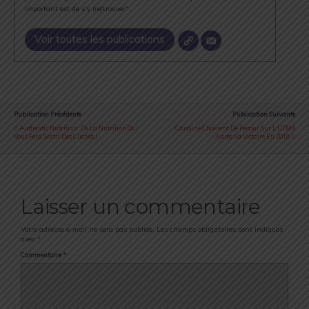
important est de s’y (re)trouver".
Voir toutes les publications
Publication Précédente
Publication Suivante
Authentic Nutrition : De La Nutrition Qui
Caroline Chaverot De Retour Sur L'UTMB
Vous Fera Sortir Des Clichés !
Après Sa Victoire En 2016
Laisser un commentaire
Votre adresse e-mail ne sera pas publiée.
Les champs obligatoires sont indiqués
avec
*
Commentaire
*