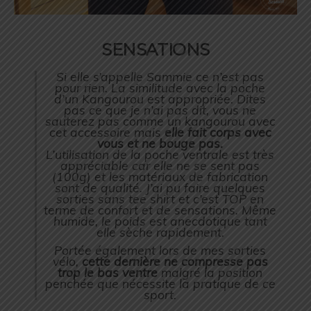
SENSATIONS
Si elle s’appelle Sammie ce n’est pas
pour rien. La similitude avec la poche
d’un Kangourou est appropriée. Dites
pas ce que je n’ai pas dit, vous ne
sauterez pas comme un kangourou avec
cet accessoire mais
elle fait corps avec
vous et ne bouge pas.
L’utilisation de la poche ventrale est très
appréciable car elle ne se sent pas
(100g) et les matériaux de fabrication
sont de qualité. J’ai pu faire quelques
sorties sans tee shirt et c’est TOP en
terme de confort et de sensations. Même
humide, le poids est anecdotique tant
elle sèche rapidement.
Portée également lors de mes sorties
vélo,
cette dernière ne compresse pas
trop le bas ventre
malgré la position
penchée que nécessite la pratique de ce
sport.