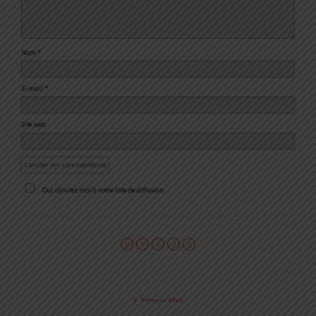
Nom
*
E-mail
*
Site web
Oui, ajoutez moi à votre liste de diffusion.
Retour au début