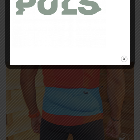
une
poche ventrale
; donc elle fait corps
avec la personne qui la porte pour
plaquer les objets au plus près de cette
dernière.
Et ça ne bouge pas!
Je vous l’assure, j’ai testé la poche
depuis plus d’un mois sur toutes mes
sorties running avec une flask de 600
ml, un téléphone de type Galaxy Note 4
et quelques accessoires divers comme
clefs de voiture ou gels.