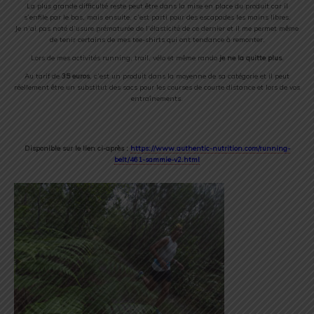
La plus grande difficulté reste peut être dans la mise en place du produit car il
s’enfile par le bas, mais ensuite, c’est parti pour des escapades les mains libres.
Je n’ai pas noté d’usure prématurée de l’élasticité de ce dernier et il me permet même
de tenir certains de mes tee-shirts qui ont tendance à remonter.
Lors de mes activités running, trail, vélo et même rando
je ne la quitte plus
.
Au tarif de
35 euros
, c’est un produit dans la moyenne de sa catégorie et il peut
réellement être un substitut des sacs pour les courses de courte distance et lors de vos
entraînements.
Disponible sur le lien ci-après :
https://www.authentic-nutrition.com/running-
belt/461-sammie-v2.html