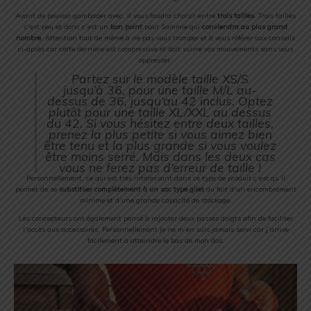
Avant de pouvoir gambader avec, il vous faudra choisir entre
trois tailles
. Trois tailles
c’est peu et donc c’est un
bon point
pour Sammie qui
conviendra au plus grand
nombre
. Attention tout de même à ne pas vous tromper et à vous référer aux conseils
ci-après car cette dernière est compressive et doit suivre vos mouvements sans vous
oppresser.
Partez sur le modèle taille XS/S
jusqu’à 36, pour une taille M/L au-
dessus de 36, jusqu’au 42 inclus. Optez
plutôt pour une taille XL/XXL au dessus
du 42. Si vous hésitez entre deux tailles,
prenez la plus petite si vous aimez bien
être tenu et la plus grande si vous voulez
être moins serré. Mais dans les deux cas
vous ne ferez pas d’erreur de taille !
Personnellement, ce qui est très intéressant dans ce type de produit c’est qu’il
permet de se
substituer complètement à un sac type gilet
du fait d’un encombrement
minime et d’une grande capacité de stockage.
Les concepteurs ont également pensé à rajouter deux passes doigts afin de faciliter
l’accès aux accessoires. Personnellement je ne m’en suis jamais servi car j’arrive
facilement à atteindre le bas de mon dos.