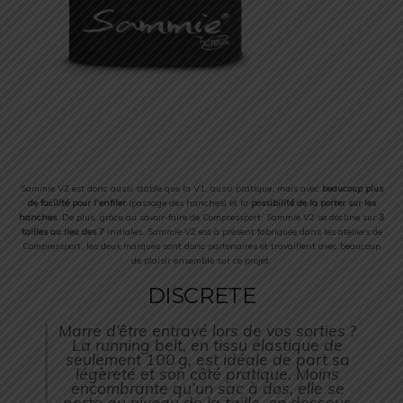
Sammie V2 est donc aussi stable que la V1, aussi pratique, mais avec
beaucoup plus
de facilité pour l’enfiler
(passage des hanches) et la
possibilité de la porter sur les
hanches
. De plus, grâce au savoir-faire de Compressport, Sammie V2 se décline sur
3
tailles au lieu des 7
initiales. Sammie V2 est à présent fabriquée dans les ateliers de
Compressport, les deux marques sont donc partenaires et travaillent avec beaucoup
de plaisir ensemble sur ce projet.
DISCRETE
Marre d’être entravé lors de vos sorties ?
La running belt, en tissu élastique de
seulement 100 g, est idéale de part sa
légèreté et son côté pratique. Moins
encombrante qu’un sac à dos, elle se
porte au niveau de la taille, en dessous