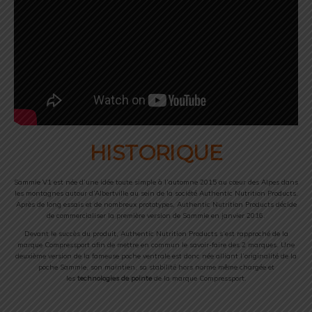
HISTORIQUE
Sammie V1 est née d’une idée toute simple à l’automne 2015 au cœur des Alpes dans
les montagnes autour d’Albertville au sein de la société Authentic Nutrition Products.
Après de long essais et de nombreux prototypes, Authentic Nutrition Products décide
de commercialiser la première version de Sammie en janvier 2016.
Devant le succès du produit, Authentic Nutrition Products s’est rapproché de la
marque Compressport afin de mettre en commun le savoir-faire des 2 marques. Une
deuxième version de la fameuse poche ventrale est donc née alliant l’originalité de la
poche Sammie, son maintien, sa stabilité hors norme même chargée et
les
technologies de pointe
de la marque Compressport.