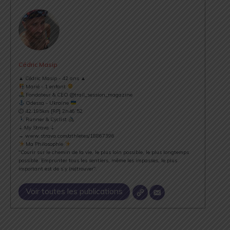
Cédric Masip
▲ Cédric Masip - 42 ans ▲
Marié - 1 enfant
Fondateur & CEO @trail_session_magazine
Odessa - Ukraine
⏱ 42.195km [RP] 2h46’52
Runner & Cyclist
⇣ My Strava ⇣
→ www.strava.com/athletes/18867396
Ma Philosophie
"Courir sur le chemin de la vie, le plus loin possible, le plus longtemps
possible. Emprunter tous les sentiers, même les impasses, le plus
important est de s’y (re)trouver".
Voir toutes les publications