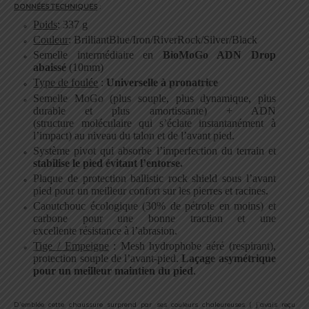
DONNÉES TECHNIQUES
:
Poids
: 337 g
Couleur
: BrilliantBlue/Iron/RiverRock/Silver/Black
Semelle intermédiaire en
BioMoGo ADN Drop
abaissé
(10mm)
Type de foulée
:
Universelle à pronatrice
Semelle MoGo (plus souple, plus dynamique, plus
durable et plus amortissante) + ADN
(structure moléculaire qui s’éclate instantanément à
l’impact) au niveau du talon et de l’avant pied.
Système pivot qui absorbe l’imperfection du terrain et
stabilise le pied évitant l’entorse.
Plaque de protection ballistic rock shield sous l’avant
pied pour un meilleur confort sur les pierres et racines.
Caoutchouc écologique (30% de pétrole en moins) et
carbone pour une bonne traction et une
excellente résistance à l’abrasion.
Tige / Empeigne
: Mesh hydrophobe aéré (respirant),
protection souple de l’avant-pied.
Laçage
asymétrique
pour un meilleur maintien du pied
.
.
D’emblée cette chaussure surprend par ses couleurs chaleureuses ( j’avais reçu