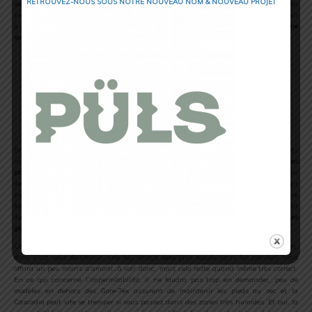
RETROUVEZ-NOUS SOUS NOTRE NOUVEAU NOM & NOUVEAU PROJET
de prédilection de ce modèle, car pour des séances de qualité ou sur la piste, d’autres
produits beaucoup plus légers seront à privilégier. Mais j’ai néanmoins pris du plaisir
à arpenter les ruelles de mon village avec, et
les parties bitume de vos futurs Trails ne
seront pas un problème
pour vous avec ce produit aux pied, bien au contraire.
En montagne par contre, on peut prendre toute la mesure des capacités très
interessantes des Cascadia 8.
D’un confort redoutable même dans les chemins les
plus techniques
, courir avec ce modèle est un réel plaisir. L’accroche dans les
descentes est très correct, et même dans les parties bien neigeuses, la Brooks réagit
parfaitement et le pied reste stable. L’amorti est bluffant et malgré son poids qui ne
fait pas de la Cascadia 8 la chaussure la plus légère du marché Trail, on est satisfait
du soin apporté à ce critère décisif, surtout dans les Ultras
où les articulations des
genoux sont mis à rudes épreuves.
Coté souplesse, j’ai franchement vu mieux, mais souvent au détriment du confort,
donc c’est vous de choisir…une fuji Attack sera plus souple dans les pierriers mais
offrira un peu moins d’amorti…à voir donc, mais cela reste quand même très correct.
En ce qui concerne l’imperméabilité, il ne faudra pas trop en demander, peu de
modèles en dehors des Gore-Tex assurent de maintenir les pieds au sec et la
Cascadia peut vite se tremper si vous passez dans des zones très humides. Et oui, la