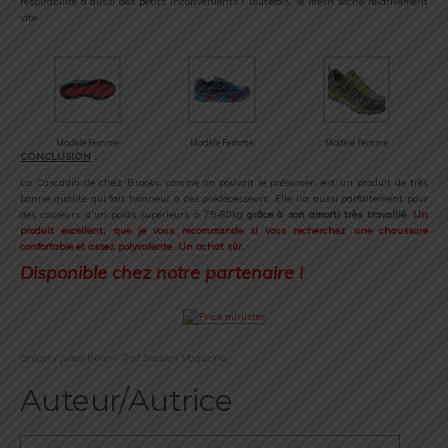
respirabilité à aussi des petits inconvénients ! Toutefois, le mesh sèche relativement
vite.
Modèle Femme
Modèle Femme
Modèle Femme
CONCLUSION
:
La Cascadia de chez Brooks, comme on pouvait le présumer, est un produit de très
bonne qualité qui fait honneur à ces prédécesseurs. Elle ira aussi parfaitement pour
des coureurs d’un poids supérieurs à 75-80kg
grâce à son amorti très travaillé
.
Un
produit excellent, que je vous recommande si vous recherchez une chaussure
confortable et assez polyvalente. Un achat sûr.
Disponible chez notre partenaire !
Grégory Julien Baron, Trail Session Magazine.
Auteur/Autrice