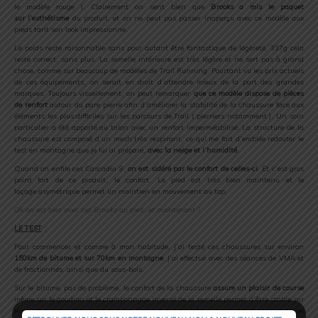
le modèle rouge ). Clairement on sent bien que
Brooks a mis le paquet
sur l’esthétisme
du produit, et on ne peut pas passer inaperçu avec ce modèle aux
pieds tant son look impressionne.
Le poids reste raisonnable sans pour autant être fantastique de légèreté, 337g cela
reste correct, sans plus. La semelle intérieure est très légère et ne sert pas à grand
chose, comme sur beaucoup de modèles de Trail Running. Pourtant vu les prix actuels
de ces équipements, on serait en droit d’attendre mieux de la part des grandes
marques. Toujours visuellement, on peut remarquer
que ce modèle dispose de pièces
de renfort
autour du pare pierre afin d’améliorer la stabilité de la chaussure face aux
éléments les plus difficiles sur les parcours de Trail ( pierriers notamment ). Un soin
particulier a été apporté au talon avec un renfort imperméabilisé. La structure de la
chaussure est composé d’un mesh très respirant, ce qui me fait d’emblée redouter le
test en montagne que je lui ai préparé,
avec la neige et l’humidité
.
Quand on enfile ces Cascadia 8,
on est sidéré par le confort de celles-ci
. Et c’est gros
point fort de ce produit, le confort. Le pied est très bien maintenu et le
laçage asymétrique permet un maintien en mouvement au top.
Ok on est bien avec ces Brooks au pied…et maintenant ?
LE TEST
:
Pour commencer et comme à mon habitude, j’ai testé ces chaussures sur environ
150km de bitume et sur 70km en montagne
. J’ai effectué avec des séances de VMA et
de fractionnés, ainsi que du sous-bois.
Sur le bitume, pas de problème, le confort de la chaussure
assure un plaisir de course
même sur le goudron et le cramponnage inversé de la semelle permet d’être stable sur
les surfaces mouillées et enneigées. Ce n’est quand même pas exactement le domaine