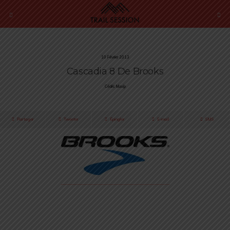
10 Février 2013
Cascadia 8 De Brooks
Cédric Masip
Partager
Tweeter
Épingler
E-mail
SMS