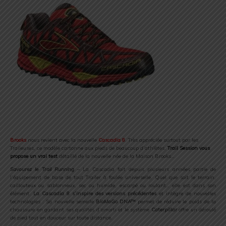
Brooks
nous revient avec la nouvelle
Cascadia 8
. Très appréciée surtout par les
Traileuses, ce modèle cartonne aux pieds de beaucoup d’athlètes.
Trail Session vous
propose un vrai test
détaillé de la nouvelle née de la Maison Brooks…
Savourez le Trail Running
– La Cascadia fait depuis plusieurs années partie de
l’équipement de base de tout Trailer à foulée universelle. Quel que soit le terrain,
caillouteux ou sablonneux, sec ou humide, escarpé ou roulant… elle est dans son
élément.
La Cascadia 8 s’inspire des versions précédentes
et intègre de nouvelles
technologies : Sa nouvelle semelle
BioMoGo DNA™
permet de réduire le poids de la
chaussure en gardant ses qualités d’amorti et le système
Caterpillar
offre un déroulé
de pied tout en douceur sur toute distance.