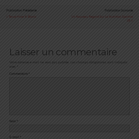
Publication Précédente
Publication Suivante
Tenue Hiver X-Bionic
Un Nouveau Regard Sur La Nutrition Sportive
(3)
Laisser un commentaire
Votre adresse e-mail ne sera pas publiée.
Les champs obligatoires sont indiqués
avec
*
Commentaire
*
Nom
*
E-mail
*