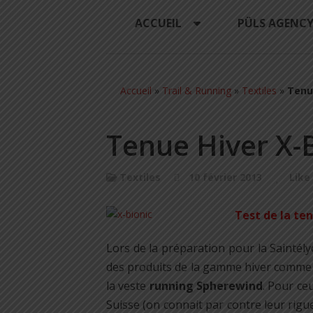
ACCUEIL
PÜLS AGENC
Accueil
»
Trail & Running
»
Textiles
»
Tenu
Tenue Hiver X-
Textiles
10 février 2013
Like
Test de la te
Lors de la préparation pour la Saintél
des produits de la gamme hiver comme
la veste
running Spherewind
.
Pour ceu
Suisse (on connait par contre leur rigue