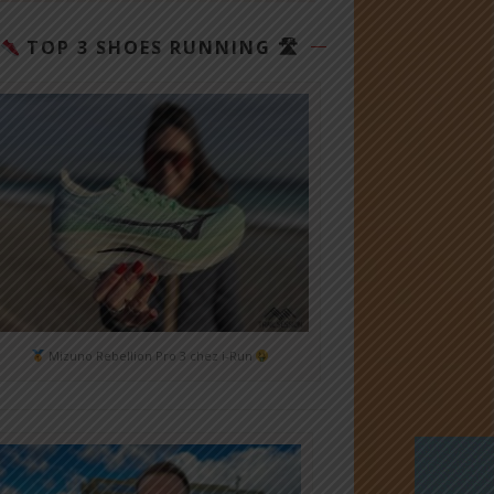
TOP 3 SHOES RUNNING 🛣
Mizuno Rebellion Pro 3 chez i-Run