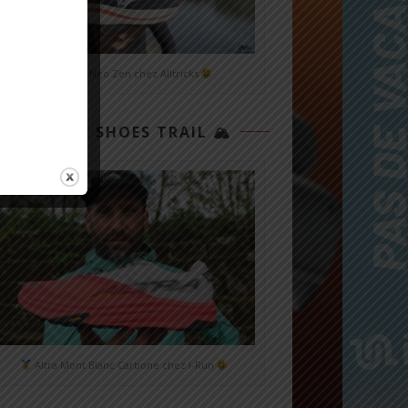
Mizuno Neo Zen chez Alltricks
TOP 3 SHOES TRAIL 🏔
Altra Mont Blanc Carbone chez i-Run