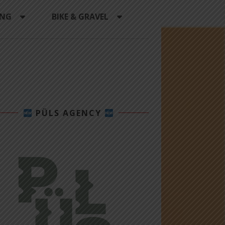
ING
BIKE & GRAVEL
PÜLS AGENCY