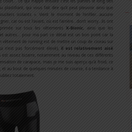
sez court… ce qui frappe ensuite c’est les parties le long des
plastifiant, qui vous fait dire qu’il peut pleuvoir ainsi que
oucliers isolants ». Vient le moment de l’enfiler…aucune
ligner, car ou est l’avant, où est l’arrière…don’t worry…ils ont
mprimée sur tous les vêtements
X-Bionic
, ainsi que les
 et autres… pour ma part ce détail est un bon point car la
un vêtement de running est de mettre un coup de ciseau sur
qui n’est pas forcément élevé),
il est relativement aisé
on est assez bizarre, notamment au niveau de ces différents
ensation de carapace, mais je me suis aperçu qu’à froid, ce
, et au bout de quelques minutes de course, il a tendance à
ubliez totalement.