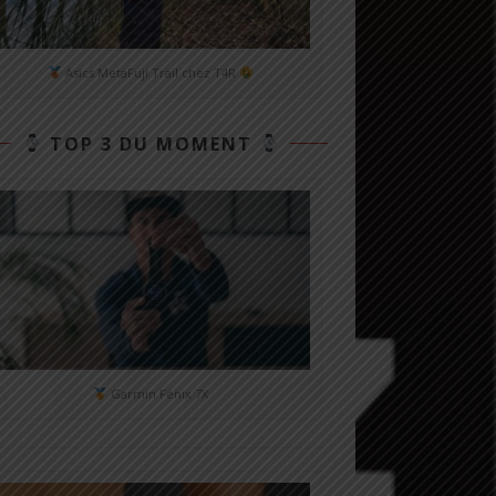
Asics MetaFuji Trail chez T4R
TOP 3 DU MOMENT
Garmin Fénix 7X