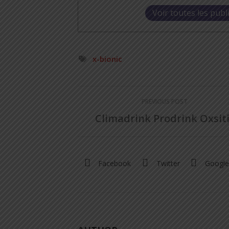
Voir toutes les publ
x-bionic
PREVIOUS POST
Climadrink Prodrink Oxsit
Facebook
Twitter
Google