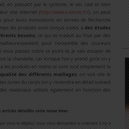
l, en passant par le cyclisme, le ski, raid et bien
eur site internet (
http://www.x-bionic.fr/
), on peut
s pour leurs innovations en termes de Recherche
emps les produits sont conçus suites à
des études
férents besoins
, ce qui se traduit au final par des
, malheureusement pour l’ensemble des coureurs
 vous passez outre ce point-là, je vais essayer de
nt la chandelle, car lorsque l’on y prend goût on y
n a les produits en mains ce sont tout simplement la
ualité des différents maillages
, on voit vite le
ntes zones du corps (on y reviendra en détail suivant
té des matériaux utilisés également en fonction des
articles détaillés cette tenue hiver.
sque vous le dépliez, vous vous demandez si vraiment il n’y a