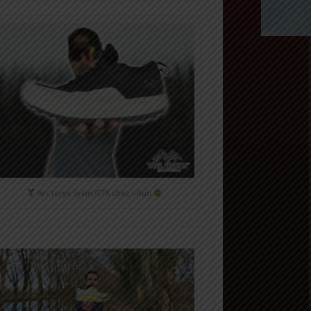
Arc'teryx Sylan GTX chez i-Run