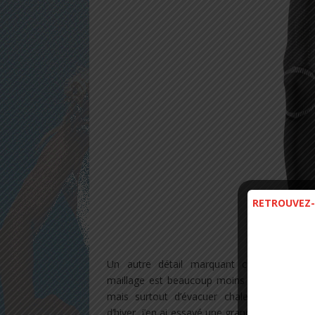
RETROUVEZ-
Un autre détail marquant concerne l’arr
maillage est beaucoup moins serré que sur le
mais surtout d’évacuer chaleur et transpir
d’hiver, j’en ai essayé une grande quantité c