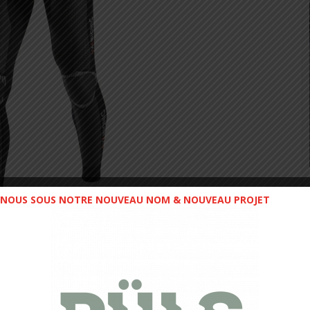
NOUS SOUS NOTRE NOUVEAU NOM & NOUVEAU PROJET
ière des genoux (appelé
AirConditioning Spot
) ou le
 reste du collant, ce qui permet d’être déjà plus à l’aise
ation d’une manière relativement efficace. Des collants
ar aimant m’entrainer très tôt le matin, au mois de décembre