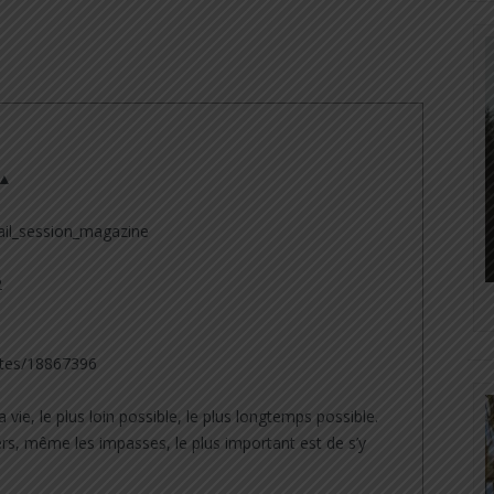
 ▲
il_session_magazine
2
tes/18867396
a vie, le plus loin possible, le plus longtemps possible.
rs, même les impasses, le plus important est de s’y