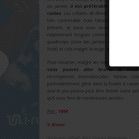
ou janvier,
il est préférable de bien se 
raides
. Les collants dit d’hiver sont souvent 
très confortable mais l’aisance des mouv
présent, je peux vous assurez pour l’av
relativement longues comme la
Saintélyo
quadriceps (zone des jambes touchée en pre
froid) et cela malgré la neige, le froid, le ven
Pour résumer, malgré les remarques de votre
vous pouvez aller braver le froi
récompenses internationales. Niveau co
particulièrement gêné dans la foulée à cause
seul le prix pourra peut être freiner votre ac
qu’il vous fera de nombreuses années.
Prix :
199€
X-Bionic
Bertrand Laffont, Trail Session Magazine.