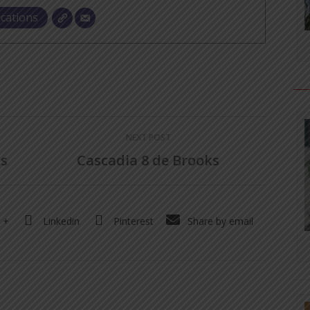
ications
NEXT POST
is
Cascadia 8 de Brooks
 +
Linkedin
Pinterest
Share by email