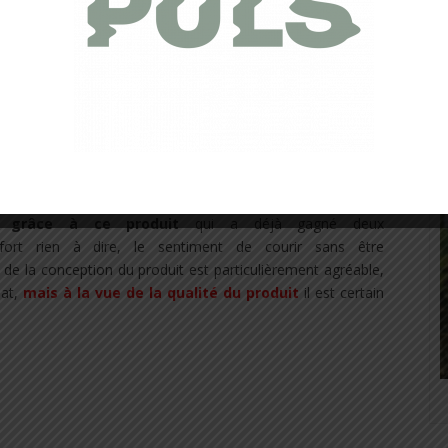
couvrir pour éviter d’avoir les muscles complètement
doublés de polaire à l’intérieur, ce qui les rend certainement
ements n’est pas forcément au rendez-vous…dans le cas
oir testé pendant plus de 2 mois, et sur des courses
n
, la qualité est là, je n’ai jamais eu froid au niveau des
mier à cause de la combinaison vent + allure de course +
t et même la pluie, le tout combiné !
 femme sur le look que vous vous traînez avec ce collant,
d grâce à ce produit
qui a déjà gagné deux
nfort rien à dire, le sentiment de courir sans être
 de la conception du produit est particulièrement agréable,
hat,
mais à la vue de la qualité du produit
il est certain