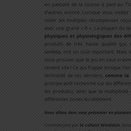
en passant de la course à pied au Trai
d’autres encore. Lorsque vous visitez l
noter les multiples récompenses reçu
avec une grand « R ». La plupart du t
physiques et physiologiques des dif
produits de très haute qualité qui
lambda, ont un coût important. Mais si
vous prouver que le jeu en vaut vraime
revient vite ! Ce qui frappe lorsque l’o
technicité de ces derniers,
comme la q
principe actif recherché sur les différe
les produits), ainsi que la multiplici
différentes zones du vêtement.
Nous allons donc vous présenter en plusieurs 
Commençons par
le collant Windskin
, lor