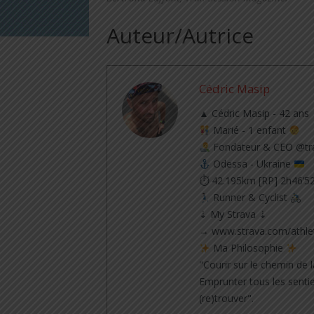
Auteur/Autrice
Cédric Masip
▲ Cédric Masip - 42 ans
Marié - 1 enfant
Fondateur & CEO @tra
Odessa - Ukraine
⏱ 42.195km [RP] 2h46’5
Runner & Cyclist
⇣ My Strava ⇣
→ www.strava.com/athle
Ma Philosophie
"Courir sur le chemin de l
Emprunter tous les sentie
(re)trouver".