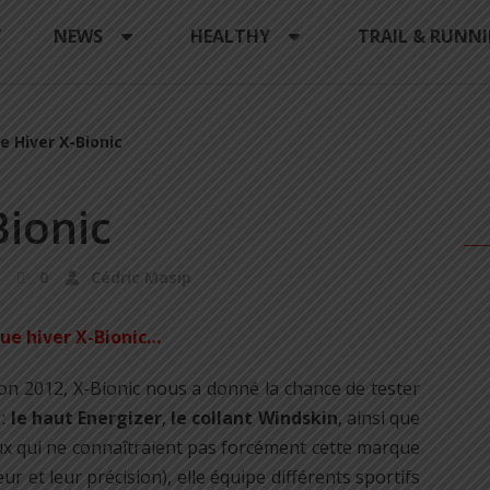
Y
NEWS
HEALTHY
TRAIL & RUNN
e Hiver X-Bionic
Bionic
0
Cédric Masip
nue hiver X-Bionic…
yon 2012, X-Bionic nous a donné la chance de tester
 :
le haut Energizer
,
le collant Windskin
, ainsi que
x qui ne connaîtraient pas forcément cette marque
ur et leur précision), elle équipe différents sportifs