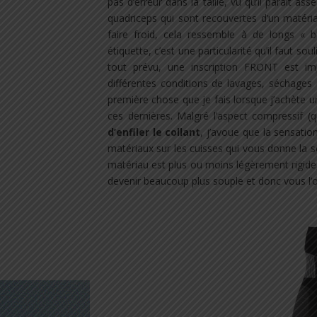
pas d’erreur dans la taille, vu qu’il parait as
quadriceps qui sont recouvertes d’un matériau 
faire froid, cela ressemble à de longs « b
étiquette, c’est une particularité qu’il faut sou
tout prévu, une inscription FRONT est i
différentes conditions de lavages, séchages
première chose que je fais lorsque j’achète 
ces dernières. Malgré l’aspect compressif (
d’enfiler le collant
, j’avoue que la sensati
matériaux sur les cuisses qui vous donne la s
matériau est plus ou moins légèrement rigide
devenir beaucoup plus souple et donc vous l’o