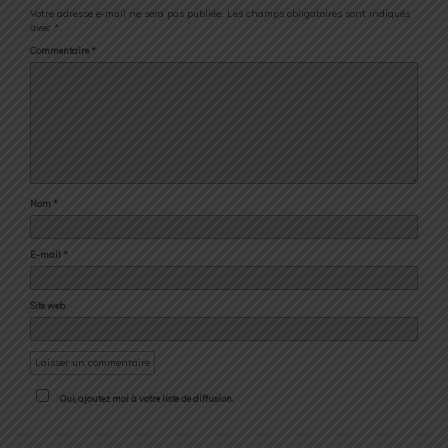
Votre adresse e-mail ne sera pas publiée.
Les champs obligatoires sont indiqués
avec
*
Commentaire
*
Nom
*
E-mail
*
Site web
Oui, ajoutez moi à votre liste de diffusion.