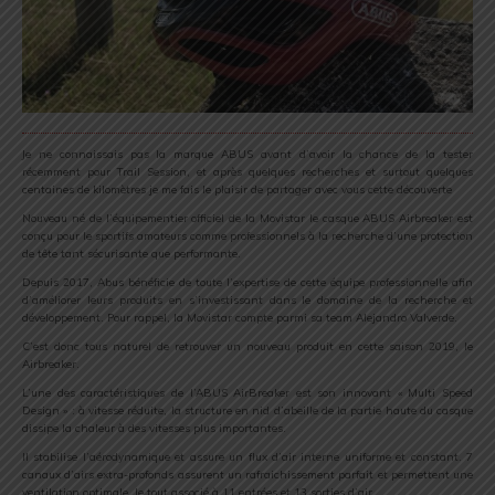
Je ne connaissais pas la marque ABUS avant d’avoir la chance de la tester
récemment pour Trail Session, et après quelques recherches et surtout quelques
centaines de kilomètres je me fais le plaisir de partager avec vous cette découverte
Nouveau né de l’équipementier officiel de la Movistar le casque ABUS Airbreaker est
conçu pour le sportifs amateurs comme professionnels à la recherche d’une protection
de tête tant sécurisante que performante.
Depuis 2017, Abus bénéficie de toute l’expertise de cette équipe professionnelle afin
d’améliorer leurs produits en s’investissant dans le domaine de la recherche et
développement. Pour rappel, la Movistar compte parmi sa team Alejandro Valverde.
C’est donc tous naturel de retrouver un nouveau produit en cette saison 2019, le
Airbreaker.
L’une des caractéristiques de l’ABUS AirBreaker est son innovant « Multi Speed
Design » : à vitesse réduite, la structure en nid d’abeille de la partie haute du casque
dissipe la chaleur à des vitesses plus importantes.
Il stabilise l’aérodynamique et assure un flux d’air interne uniforme et constant. 7
canaux d’airs extra-profonds assurent un rafraichissement parfait et permettent une
ventilation optimale, le tout associé à 11 entrées et 13 sorties d’air.