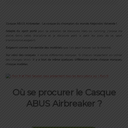
Casque ABUS Airbreaker : Le casque du champion du monde Alejandro Valverde !
Adepte du sport porté
pour se prévaloir de blessures liées au running, j’avoue me
plaire dans cette discipline et je découvre petit a petit les joies de ce sport
d’endurance exigeant.
Exigeant comme l’ensemble des matériels
que l’on peut trouver sur le marché.
Sur celui des casques
, il existe différentes marques. Si chacun respectent un cahier
des charges strict,
il y a tout de même quelques différences entre chaque marques,
chaque modèles
.
Où se procurer le Casque
ABUS Airbreaker ?