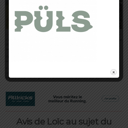
L’AirBreaker est proposé en 10 couleurs différentes et en trois tailles : S (51–55 cm), M
(52–58 cm), et L (58–62 cm). Son design compact est à mon goût. Il s’adapte
parfaitement aux visage fins.
Ce dernier est réglable en profondeur et en circonférence grâce à une molette
ergonomique antidérapante pour un ajustement précis.
Il inclut également un support de lunettes intégrées. Ce n’est pas très flagrant à
l’oeil nu mais à l’usage ça présente l’avantage de pouvoir les poser sans crainte de
les faire tomber tout en gardant l’aérodynamisme du casque pour les puristes.
Avis de Loïc au sujet du