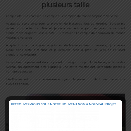
plusieurs taille
Casque ABUS Airbreaker : Le casque du champion du monde Alejandro Valverde !
Adepte du sport porté pour se prévaloir de blessures liées au running, j’avoue me
plaire dans cette discipline et je découvre petit a petit les joies de ce sport
d’endurance exigeant.Casque ABUS Airbreaker : Le casque du champion du monde
Alejandro Valverde !
Adepte du sport porté pour se prévaloir de blessures liées au running, j’avoue me
plaire dans cette discipline et je découvre petit a petit les joies de ce sport
d’endurance exigeant.
Le système d’ajustement du casque est aussi garanti par la technologie Zoom Ace
System, un ajustement précis grâce à une petite molette anti-dérapante placée à
l’arrière du casque.
L’AirBreaker est un casque unisexe et ajustable permettant de laisser passer une
queue de cheval.
RETROUVEZ-NOUS SOUS NOTRE NOUVEAU NOM & NOUVEAU PROJET