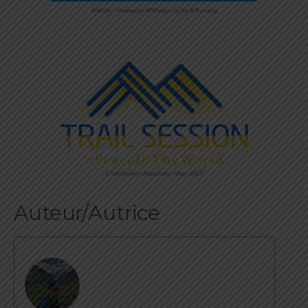
Alltricks – Partenaire Affiliation Cycles & Running
©Trail Session Magazine – Mars 2023
Auteur/Autrice