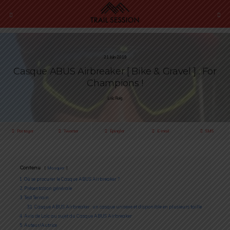
21 Juin 2019
Casque ABUS Airbreaker [ Bike & Gravel ] : For
Champions !
Loïc Roig
Partager
Tweeter
Épingler
E-mail
SMS
Contenu
Masquer
1
Où se procurer le Casque ABUS Airbreaker ?
2
Présentation générale
3
Test Terrain
3.1
Casque ABUS Airbreaker : un casque unisexe et disponible en plusieurs taille
4
Avis de Loïc au sujet du Casque ABUS Airbreaker
5
Auteur/Autrice