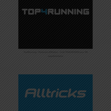
Top4Running – Partenaire Affiliation – Code TRAILSESSION pour 5%
supplémentaires