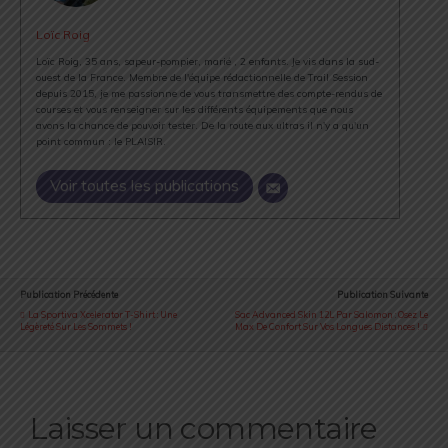
Loïc Roig
Loïc Roig, 35 ans, sapeur-pompier, marié , 2 enfants. Je vis dans la sud-
ouest de la France. Membre de l'équipe rédactionnelle de Trail Session
depuis 2015, je me passionne de vous transmettre des compte-rendus de
courses et vous renseigner sur les différents équipements que nous
avons la chance de pouvoir tester. De la route aux ultras il n'y a qu'un
point commun : le PLAISIR.
Voir toutes les publications
Publication Précédente
Publication Suivante
La Sportiva Xcelerator T-Shirt : Une
Sac Advanced Skin 12L Par Salomon : Osez Le
Légèreté Sur Les Sommets !
Max De Confort Sur Vos Longues Distances !
Laisser un commentaire