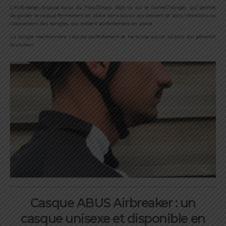
L’AirBreaker dispose aussi du FlowStraps, déjà vu sur le GameChanger, qui permet
de garder le casque fermement en place sans aucun ajustement et sans vibrations ou
claquement des sangles, qui restent parfaitement en place.
La sangle mentonnière s’ajuste parfaitement et ne laisse aucun surplus qui gênerait
le coureur.
Casque ABUS Airbreaker : un
casque unisexe et disponible en