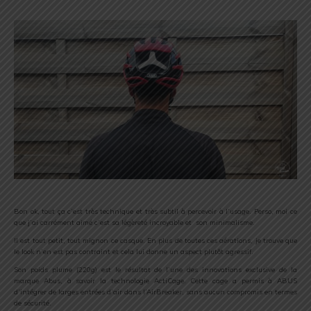
Bon ok, tout ça c’est très technique et très subtil à percevoir à l’usage. Perso, moi ce
que j’ai carrément aimé c’est sa légèreté incroyable et son minimalisme.
Il est tout petit, tout mignon ce casque. En plus de toutes ces aérations, je trouve que
le look n’en est pas contraint et cela lui donne un aspect plutôt agressif.
Son poids plume (220g) est le résultat de l’une des innovations exclusive de la
marque Abus, à savoir la technologie ActiCage. Cette cage a permis à ABUS
d’intégrer de larges entrées d’air dans l’AirBreaker, sans aucun compromis en termes
de sécurité.