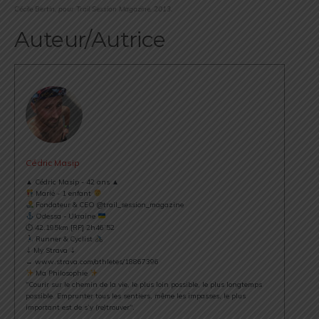
Cécile Bertin, pour Trail Session Magazine, 2013.
Auteur/Autrice
Cédric Masip
▲ Cédric Masip - 42 ans ▲
Marié - 1 enfant
Fondateur & CEO @trail_session_magazine
Odessa - Ukraine
⏱ 42.195km [RP] 2h46’52
Runner & Cyclist
⇣ My Strava ⇣
→ www.strava.com/athletes/18867396
Ma Philosophie
"Courir sur le chemin de la vie, le plus loin possible, le plus longtemps
possible. Emprunter tous les sentiers, même les impasses, le plus
important est de s’y (re)trouver".