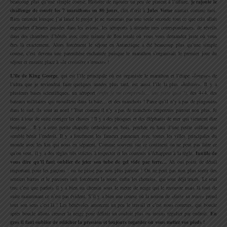
beaucoup plus qu’une simple course. Histoire de rajouter un peu de piment à l’affaire,
je rajoute le
challenge de courir les 7 marathons en 80 jours
, clin d’œil à
Jules Verne
nantais comme moi.
Bien entendu lorsque j’ai lancé le projet je ne mesurais pas une seule seconde tout ce que cela allait
engendrer d’heures passées dans les avions, les aéroports à attendre mes correspondances, de réveils
dans des chambres d’hôtels avec cette minute de flou totale où vous vous demandez juste où vous
êtes là exactement. Alors forcément le séjour en Antarctique a été beaucoup plus qu’une simple
course, c’est devenu une parenthèse enchantée puisque le marathon s’organisait le premier jour du
séjour et ensuite place à
«la croisière s’amuse»
!
L’ile de King George
, qui est l’ile principale où est organisée le marathon et l’étape
«longue»
de
l’ultra que je reviendrai faire quelques années plus tard, est aussi l’ile la plus
«habitée»
. Il y a
plusieurs bases scientifiques, un aéroport
(enfin je me comprends… une piste quoi !)
, des 4×4, des
bateaux militaires qui mouillent dans la baie… et des manchots ! Parce qu’il n’y a pas de pingouins
dans le sud, ils sont au nord ! Tout comme il n’y a pas de manchots empereurs partout non plus. Je
tiens à tout de suite corriger les choses ! Il y a des phoques et des éléphants de mer qui viennent dire
bonjour… Il y a cette petite chapelle orthodoxe en bois, perchée en haut d’une petite colline qui
semble bénir l’endroit. Il y a forcément les fameux panneaux avec toutes les villes principales du
monde avec les km qui nous en séparent. Comme souvent sur ce continent on ne peut pas faire ce
qu’on veut, il y a des règles très strictes à respecter et les coureurs n’échappent à la règle.
Inutile de
vous dire qu’il faut oublier de jeter son tube de gel vide par terre…
Ah oui point de détail
important pour les garçons : on ne pisse pas non plus partout ! On ne peut pas non plus sortir des
sentiers battus et le parcours suit forcément la route, enfin les chemins, qui sont déjà tracés. Le seul
truc c’est que parfois il y a bien un chemin sous le mètre de neige qui le recouvre mais là tout de
suite maintenant ce n’est pas évident. S’il y a bien une course où la notion de
«faire sa trace»
prend
tout son sens c’est là ! Les bénévoles amorcent un peu le travail et c’est nous coureurs, qui boucle
après boucle allons creuser la neige pour définir un couloir plus ou moins régulier par endroit.
En
gros il faut oublier de relâcher la pression et toujours regarder où vous mettez vos pieds !