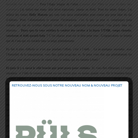
accroche sur la neige !)
. Pour l’étape longue de l’ultra
(j’aurais fait 70km ce jour là dans mes
souvenirs)
j’ai utilisé une tenue skin hiver topissime, jamais eu froid. Pour les autres étapes, j’ai
utilisé des tenues
Helly Hansen
qui sont tout aussi confortables pour courir que pour faire du ski
d’ailleurs. Pour l’alimentation et surtout l’hydratation, c’est là que ça peut se compliquer pour
certains qui ont un système digestif sensible et qui apprécient moyennement l’eau glacée dans les
intestins…
Parce que là vous oubliez le confort des ravitos à la façon UTMB, soupe chaude,
saucisson et tutti quanti hein ?
C’est chacun pour soi et dieu pour tous ! L’organisation ne fournit
que de l’eau qui est stockée dans la neige généralement.
En fait le plus difficile ce n’est pas pendant l’effort, c’est à l’arrêt… Là en quelques secondes, avec
l’humidité de la transpiration, vous êtes gelée jusqu’aux os. Je peux vous dire que généralement les
coureurs sont plutôt pressés de sauter dans le zodiac qui les ramène à bord !
Et puis il y a aussi le côté boucle qui peut peser pour certains
. Si vous êtes réfractaire à l’esprit
circadien, si l’idée de tourner en rond sur une boucle plus ou moins grande vous file le bourdon fuyez
à toutes jambes ! A part le premier jour où la boucle
(enfin les deux allers retours)
devait faire 10
km, nous avons plutôt joué aux hamsters avec une apothéose un jour où nous avions pour résumer
RETROUVEZ-NOUS SOUS NOTRE NOUVEAU NOM & NOUVEAU PROJET
un semi km vertical de grimpette et un semi pour redescendre forcément… Et ça pendant plusieurs
heures… Forcément il faut avoir le mental bien accroché… Mais aussi étrange que cela puisse paraître
je pense que le fait d’être perdu à l’autre bout du monde,
au milieu de paysages beaux à couper le
souffle
, changeant dès le moindre rayon de soleil nous aide à bien vivre le truc. Tout le monde est
bien conscient qu’il a une chance inouïe d’être là, nous sommes en petit comité et au bout de 2 jours
coincés sur un bateau forcément on se connaît tous un peu. On s’encourage du premier au dernier. Le
classement se fait au km, il y a une vraie course mais le principe est simple :
100% de finishers
. Au
prix que ça coûte, nous sommes tous assurés de repartir avec notre médaille ! C’est déjà ça de gagné !
Les règles du jeu en plus sont claires dès le départ :
c’est le capitaine qui décide les jours où l’on
court, où l’on court et combien de temps on court
. L’organisateur n’a pas son mot à dire et les