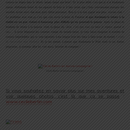
courses en étapes dans le désert, autant chaud que froid ! Et le plus drôle c’est que je n’ai finalement
jamais réellement douté de ma capacité de finir et il faut croire que j’étais convaincante puisque des
sociétés m’ont suivi dan mon petit délire personnel. Bon je n’ai rien gagné non plus, soyons clair !
Le problème avec tout ça c’est que cela ouvre la boite de Pandore
et que forcément le retour à la
réalité est un peu violent et beaucoup plus difficile qu’on pourrait le penser
. Après la phase de
bonheur de retour à la maison vient la phase du
«bon, c’est pas tout ça mais je repars quand et
où»
… A avoir fréquenté des coureurs venant du monde entier, je vous laisse imaginer le nombre de
courses improbables qui se sont rajoutées à ma longue liste des trucs à faire avant de mourir !
(enfin
de raccrocher mes baskets)
. Et je me prends à penser que finalement le Pole nord et ces foutus
pingouins, je pourrais aller les voir aussi, histoire de comparer !
.
Cécile Bertin en bonne compagnie !
.
Si vous souhaitez en savoir plus sur mes aventures et
voir quelques photos, c’est là que ça se passe
:
www.cecilebertin.com
.