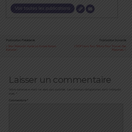
Voir toutes les publications
Publication Précédente
Publication Suivante
Bien Rebondir Après La Grosse Saison
L'EDF Cenis Tour, 50kms Pour Trouver Des
Estivale !
Réponses.
Laisser un commentaire
Votre adresse e-mail ne sera pas publiée.
Les champs obligatoires sont indiqués
avec
*
Commentaire
*