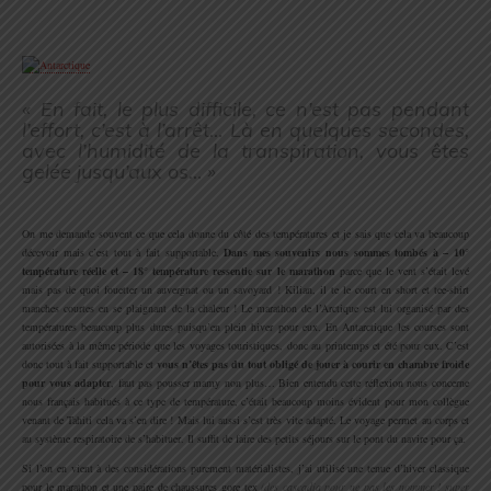
.
.
« En fait, le plus difficile, ce n’est pas pendant
l’effort, c’est à l’arrêt… Là en quelques secondes,
avec l’humidité de la transpiration, vous êtes
gelée jusqu’aux os… »
.
On me demande souvent ce que cela donne du côté des températures et je sais que cela va beaucoup
décevoir mais c’est tout à fait supportable.
Dans mes souvenirs nous sommes tombés à – 10°
température réelle et – 18° température ressentie sur le marathon
parce que le vent s’était levé
mais pas de quoi fouetter un auvergnat ou un savoyard ! Kilian, il te le court en short et tee-shirt
manches courtes en se plaignant de la chaleur ! Le marathon de l’Arctique est lui organisé par des
températures beaucoup plus dures puisqu’en plein hiver pour eux. En Antarctique les courses sont
autorisées à la même période que les voyages touristiques, donc au printemps et été pour eux. C’est
donc tout à fait supportable et
vous n’êtes pas du tout obligé de jouer à courir en chambre froide
pour vous adapter
, faut pas pousser mamy non plus… Bien entendu cette réflexion nous concerne
nous français habitués à ce type de température, c’était beaucoup moins évident pour mon collègue
venant de Tahiti cela va s’en dire ! Mais lui aussi s’est très vite adapté. Le voyage permet au corps et
au système respiratoire de s’habituer. Il suffit de faire des petits séjours sur le pont du navire pour ça.
Si l’on en vient à des considérations purement matérialistes, j’ai utilisé une tenue d’hiver classique
pour le marathon et une paire de chaussures gore tex
(des cascadia pour ne pas les nommer ! super