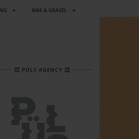
ING
BIKE & GRAVEL
PÜLS AGENCY