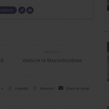
ications
NEXT POST
ld
Vaincre la Mucoviscidose
n
 +
Linkedin
Pinterest
Share by email