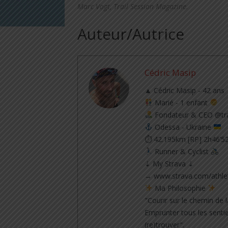
Marc Vogt, Trail Session Magazine.
Auteur/Autrice
Cédric Masip
▲ Cédric Masip - 42 ans
Marié - 1 enfant
Fondateur & CEO @tra
Odessa - Ukraine
⏱ 42.195km [RP] 2h46’5
Runner & Cyclist
⇣ My Strava ⇣
→ www.strava.com/athle
Ma Philosophie
"Courir sur le chemin de l
Emprunter tous les sentie
(re)trouver".