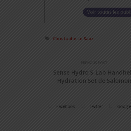
Voir toutes les publ
Christophe Le Saux
PREVIOUS POST
Sense Hydro S-Lab Handhe
Hydration Set de Salomo
Facebook
Twitter
Google