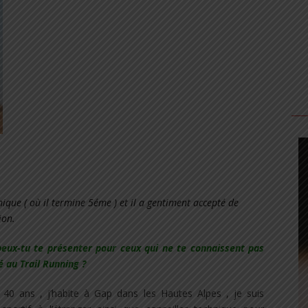
.
.
.
.
.
nique ( où il termine 5éme ) et il a gentiment accepté de
ion.
eux-tu te présenter pour ceux qui ne te connaissent pas
 au Trail Running ?
i 40 ans , j’habite à Gap dans les Hautes Alpes , je suis