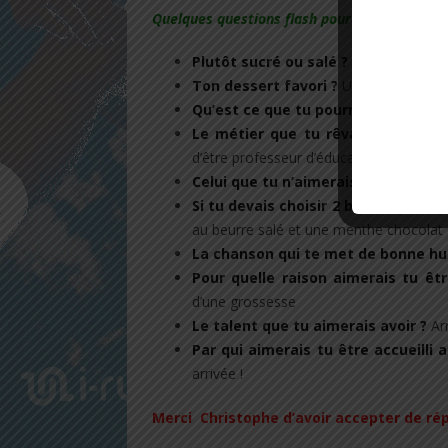
Quelques questions flash pour terminer si tu
Plutôt sucré ou salé
?
Salé
Ton dessert favori ?
Un bon fromage 
Qu’est ce que tu pourrai manger to
Le métier que tu rêvais d’exercer
d’être professeur d’éducation physique.
Celui que tu n’aimerais faire pour 
Si tu devais choisir 2 boules de g
au beurre salé et une menthe chocolat
La chanson qui te met de bonne h
Pour quelle raison aimerais tu 
d’une grossesse
Le talent que tu aimerais avoir ?
Ar
Par qui aimerais tu être accueilli 
arrivée !
Merci Christophe d’avoir accepter de rép