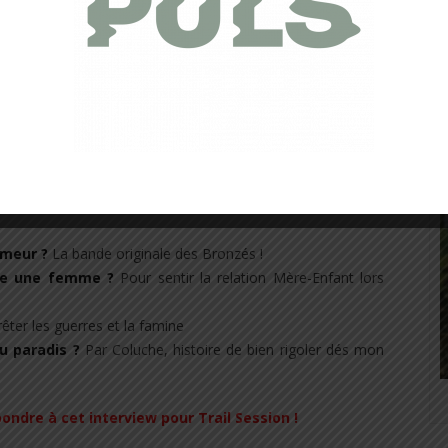
 veux bien !
blanc avec du miel
us les jours ?
Des légumes et des fruits
 quand tu étais petit ?
Je suis toujours petit ! Je rêvais
rien au monde ?
Etre tueur à gage !
laces, tu prendrais quoi comme parfum ?
Une au caramel
umeur ?
La bande originale des Bronzés !
être une femme ?
Pour sentir la relation Mère-Enfant lors
rêter les guerres et la famine
au paradis ?
Par Coluche, histoire de bien rigoler dés mon
ondre à cet interview pour Trail Session !