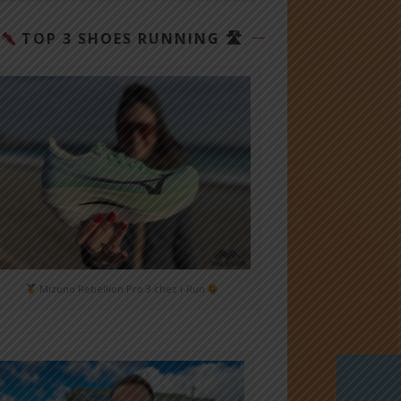
TOP 3 SHOES RUNNING 🛣
Mizuno Rebellion Pro 3 chez i-Run