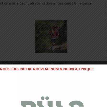
nt un mail à Cédric afin de lui donner des conseils, je pense
 C’est quoi ton gros objectif de l’année ?
NOUS SOUS NOTRE NOUVEAU NOM & NOUVEAU PROJET
ourses avec comme gros objectif, la
Transgrancanaria
, le
t Fuji
et le
Tor des Géants
. D’un autre coté, j’organise 2
 premier en mai ,
le Trail des citées d’or
avec une arrivée
ec des étapes sur les 5 éléments de ce pays (la cote du
 haute montagne). Je serais aussi directeur d’un beau Trail en
çon avec un 48 km et un 20 km .