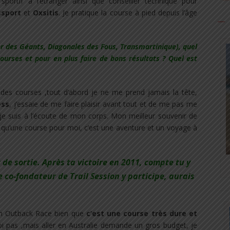
sportif à l’étranger ainsi que conseiller technique pour
sport
et
Oxsitis
. Je pratique la course à pied depuis l’âge
or des Géants, Diagonales des Fous, Transmartinique), quel
ourses et pour en plus faire de bons résultats ? Quel est
andes courses ,tout d’abord je ne me prend jamais la tête,
ess
, j’essaie de me faire plaisir avant tout et de me pas me
je suis à l’écoute de mon corps. Mon meilleur souvenir de
s qu’une course pour moi, c’est une aventure et un voyage à
 de sortie.
Après
ta victoire en 2011, compte tu y
e co-fondateur de Trail Session y participe, aurais
ch Outback Race bien que
c’est une course très dure et
oi pas ,mais aller en Australie demande un gros budget, je