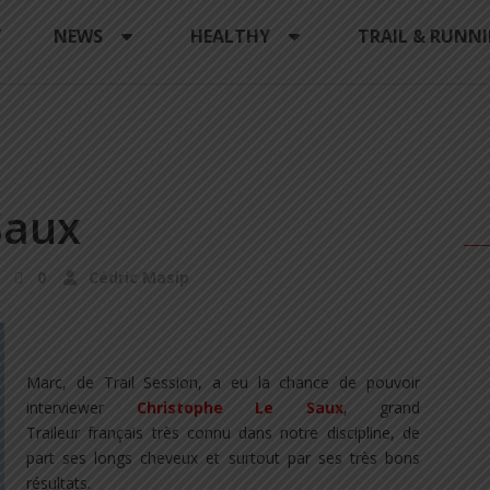
Y
NEWS
HEALTHY
TRAIL & RUNN
Saux
0
Cédric Masip
.
Marc, de Trail Session, a eu la chance de pouvoir
interviewer
Christophe Le Saux
, grand
Traileur français très connu dans notre discipline, de
part ses longs cheveux et surtout par ses très bons
résultats.