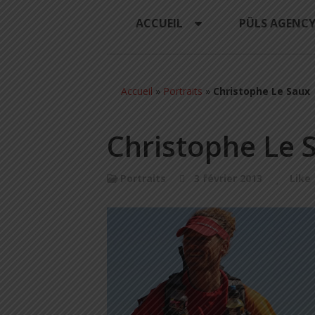
ACCUEIL
PÜLS AGENC
Accueil
»
Portraits
»
Christophe Le Saux
Christophe Le 
Portraits
3 février 2013
Like