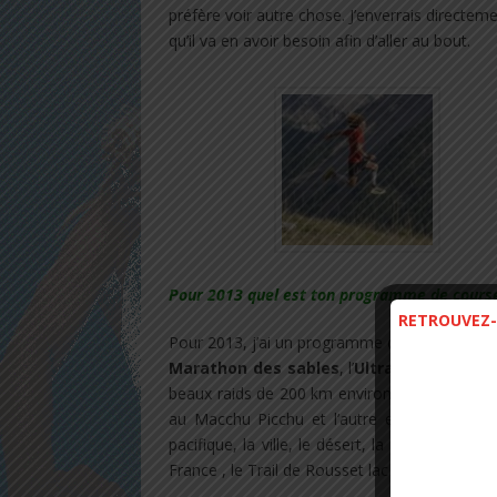
préfère voir autre chose. J’enverrais directeme
qu’il va en avoir besoin afin d’aller au bout.
Pour 2013 quel est ton programme de course ?
RETROUVEZ-
Pour 2013, j’ai un programme d’ environ 20 c
Marathon des sables
, l’
Ultra Trail du mon
beaux raids de 200 km environ au Pérou , le
au Macchu Picchu et l’autre en octobre av
pacifique, la ville, le désert, la jungle et la
France , le Trail de Rousset lac de Serre-Pon