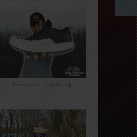
Arc'teryx Sylan GTX chez i-Run