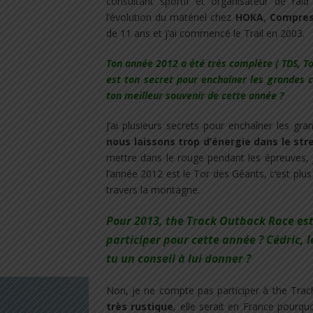
consultant sportif et organisateur de raid 
l’évolution du matériel chez
HOKA
,
Compres
de 11 ans et j’ai commencé le Trail en 2003.
Ton année 2012 a été très complète ( TDS, T
est ton secret pour enchaîner les grandes c
ton meilleur souvenir de cette année ?
J’ai plusieurs secrets pour enchaîner les gr
nous laissons trop d’énergie dans le str
mettre dans le rouge pendant les épreuves, 
l’année 2012 est le Tor des Géants, c’est plu
travers la montagne.
Pour 2013, the Track Outback Race est
participer pour cette année ? Cédric, l
tu un conseil à lui donner ?
Non, je ne compte pas participer à the Tra
très rustique
, elle serait en France pourqu