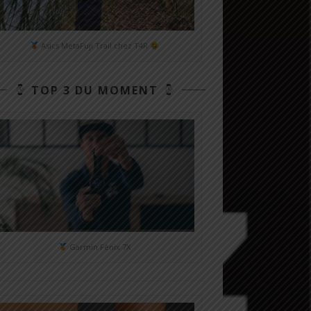
Asics MetaFuji Trail chez T4R
TOP 3 DU MOMENT
Garmin Fénix 7X