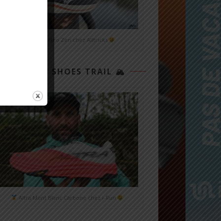
Mizuno Neo Zen chez Alltricks
TOP 3 SHOES TRAIL 🏔
Altra Mont Blanc Carbone chez i-Run