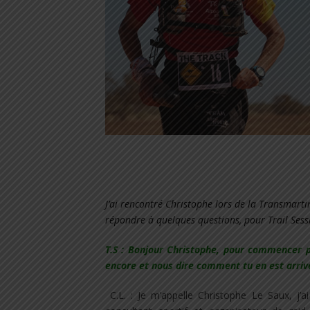
J’ai rencontré Christophe lors de la Transmarti
répondre à quelques questions, pour Trail Sess
T.S : Bonjour Christophe, pour commencer p
encore et nous dire comment tu en est arrivé
C.L. : Je m’appelle Christophe Le Saux, j’a