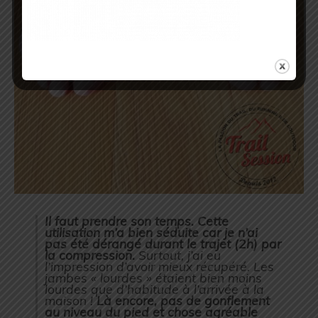
Il faut prendre son temps. Cette
utilisation m’a bien séduite car je n’ai
pas été dérangé durant le trajet (2h) par
la compression.
Surtout, j’ai eu
l’impression d’avoir mieux récupéré. Les
jambes « lourdes » étaient bien moins
lourdes que d’habitude à l’arrivée à la
maison !
Là encore, pas de gonflement
au niveau du pied et chose agréable