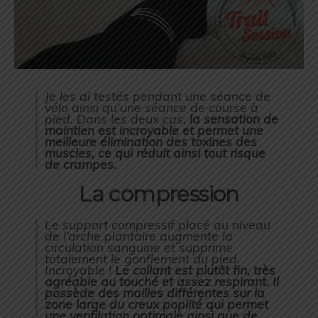
Je les ai testés pendant une séance de
vélo ainsi qu’une séance de course à
pied. Dans les deux cas,
la sensation de
maintien est incroyable et permet une
meilleure élimination des toxines des
muscles, ce qui réduit ainsi tout risque
de crampes.
La compression
Le support compressif placé au niveau
de l’arche plantaire augmente la
circulation sanguine et supprime
totalement le gonflement du pied.
Incroyable !
Le collant est plutôt fin, très
agréable au touché et assez respirant. Il
possède des mailles différentes sur la
zone large du creux poplité qui permet
une ventilation optimale ainsi que de