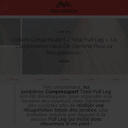
2 Juillet 2018
Collant Compressport « Total Full Leg » : La
Compression Haut De Gamme Pour La
Récupération !
Cédric Masip
Partager
Tweeter
Épingler
E-mail
SMS
Très simplement,
les
jambières
Compressport
Total Full Leg
ont été développées pour répondre aux
besoins des coureurs mais également
des cyclistes afin de
réaliser une
récupération totale des jambes
. Une
évolution notable par rapport à la
version
Full Leg qui inclut donc
désormais le mi-pied
!