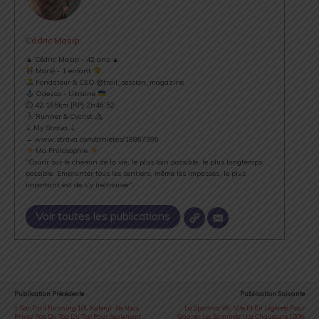
Cédric Masip
▲ Cédric Masip - 42 ans ▲
Marié - 1 enfant
Fondateur & CEO @trail_session_magazine
Odessa - Ukraine
⏱ 42.195km [RP] 2h46’52
Runner & Cyclist
⇣ My Strava ⇣
→ www.strava.com/athletes/18867396
Ma Philosophie
"Courir sur le chemin de la vie, le plus loin possible, le plus longtemps
possible. Emprunter tous les sentiers, même les impasses, le plus
important est de s’y (re)trouver".
Voir toutes les publications
Publication Précédente
Publication Suivante
Sac Trail Running 10L Kalenji : Ne Vous
La Sportiva VK : Vite Et En Légèreté Pour
Privez Pas Du Top Du Top Pour Seulement
Gagner Les Sommets ! La Chaussure 100%