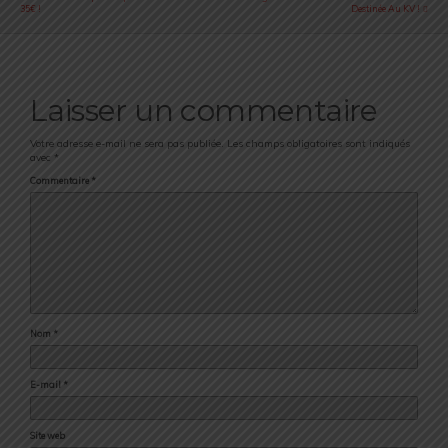
35€ !
Destinée Au KV !
Laisser un commentaire
Votre adresse e-mail ne sera pas publiée.
Les champs obligatoires sont indiqués
avec
*
Commentaire
*
Nom
*
E-mail
*
Site web