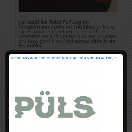
J’ai testé les Total Full Leg en
récupération après un Triathlon.
Je les ai
mises pour le trajet retour en voiture.
Attention en enfilant les bas, les muscles
ont bien gonflé et
il est assez difficile de
les enfiler
.
RETROUVEZ-NOUS SOUS NOTRE NOUVEAU NOM & NOUVEAU PROJET