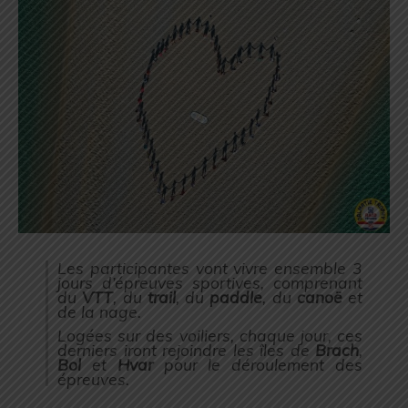
Les participantes vont vivre ensemble 3
jours d’épreuves sportives, comprenant
du
VTT
, du
trail
, du
paddle
, du
canoë
et
de la nage.
Logées sur des voiliers, c
haque jour, ces
derniers iront rejoindre les îles de
Brach
,
Bol
et
Hvar
pour le déroulement des
épreuves.