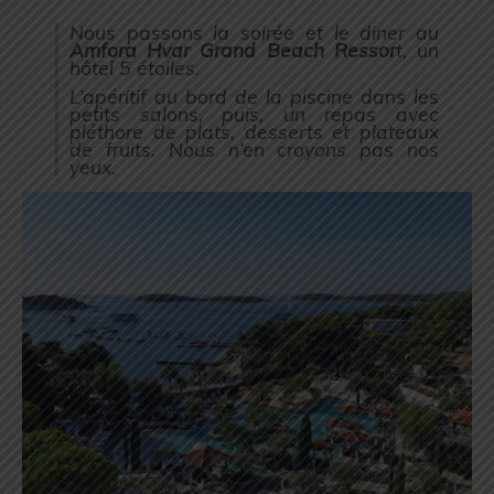
Nous passons la soirée et le diner au
Amfora Hvar Grand Beach Ressor
t, un
hôtel 5 étoiles.
L’apéritif au bord de la piscine dans les
petits salons, puis, un repas avec
pléthore de plats, desserts et plateaux
de fruits. Nous n’en croyons pas nos
yeux.