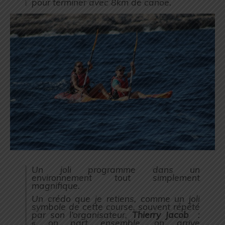
pour terminer avec 8km de canoë.
Un joli programme dans un
environnement tout simplement
magnifique.
Un crédo que je retiens, comme un joli
symbole de cette course, souvent répété
par son l’organisateur,
Thierry Jacob
:
« on part ensemble, on arrive