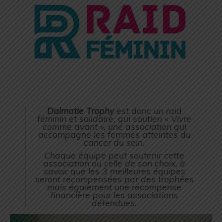
Dalmatie Trophy
est donc un raid
féminin et solidaire, qui soutien « Vivre
comme avant », une association qui
accompagne les femmes atteintes du
cancer du sein.
Chaque équipe peut soutenir cette
association ou celle de son choix, à
savoir que les 3 meilleures équipes
seront récompensées par des trophées
mais également une récompense
financière pour les associations
défendues.