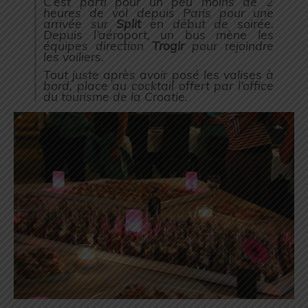
C’est parti pour un peu moins de 2
heures de vol depuis Paris pour une
arrivée sur
Split
en début de soirée.
Depuis l’aéroport, un bus mène les
équipes direction
Trogir
pour rejoindre
les voiliers.
Tout juste après avoir posé les valises à
bord, place au cocktail offert par l’office
du tourisme de la Croatie.