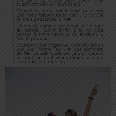
satisfaction d’avoir tout donné.
Douche et repas sur le port, puis vers
16h nous faisons route pour l’ile de Bol
où nous passerons la nuit.
Un peu de calme et de repos, sur le pont
du bateau, avant d’aller dîner et déjà
penser à notre épreuve du lendemain,
trail et paddle.
Deuxième jour d’épreuve, c’est départ en
bus pour monter sur l’un des sommets
de l’île de
Bol
. Quelques photos depuis
en haut, un petit échauffement et nous
voilà parties pour le trail.