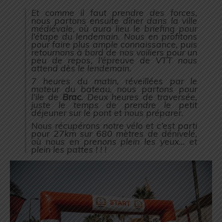
Et comme il faut prendre des forces,
nous partons ensuite dîner dans la ville
médiévale, où aura lieu le briefing pour
l’étape du lendemain. Nous en profitons
pour faire plus ample connaissance, puis
retournons à bord de nos voiliers pour un
peu de repos, l’épreuve de VTT nous
attend dès le lendemain.
7 heures du matin, réveillées par le
moteur du bateau, nous partons pour
l’ile de
Brac
. Deux heures de traversée,
juste le temps de prendre le petit
déjeuner sur le pont et nous préparer.
Nous récupérons notre vélo et c’est parti
pour 27km sur 680 mètres de dénivelé,
où nous en prenons plein les yeux… et
plein les pattes ! ! !