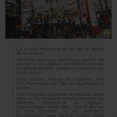
Ça monte beaucoup et ce, dès le début
de la course !
Un beau parcours technique, jonché de
pierres et de cailloux, en montée comme
en descente avec quelques moments sur
route aussi.
Mais surtout, depuis les hauteurs, une
vue imprenable sur l’île, sa végétation et
la mer…
Une immense solidarité et entraide entre
filles se fait ressentir immédiatement, les
binômes s’attendent, les équipes
s’encouragent entre elles, c’est le feu sur
la ligne d’arrivée, ou les premières
encouragent avec ferveur toutes celles