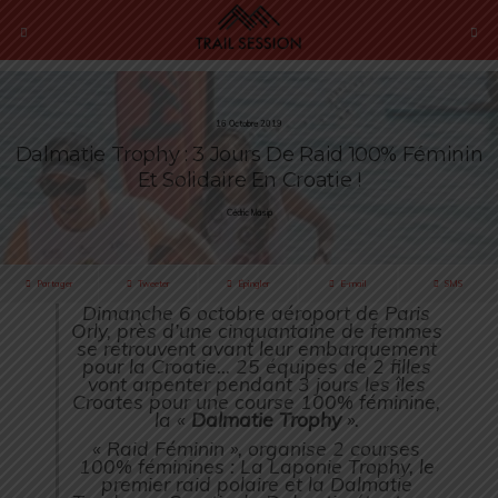
16 Octobre 2019
Dalmatie Trophy : 3 Jours De Raid 100% Féminin
Et Solidaire En Croatie !
Cédric Masip
Partager
Tweeter
Épingler
E-mail
SMS
Dimanche 6 octobre aéroport de Paris
Orly, près d’une cinquantaine de femmes
se retrouvent avant leur embarquement
pour la Croatie…
25 équipes de 2 filles
vont arpenter pendant 3 jours les îles
Croates pour une course 100% féminine,
la «
Dalmatie Trophy
».
« Raid Féminin », organise 2 courses
100% féminines : La Laponie Trophy, le
premier raid polaire et la Dalmatie