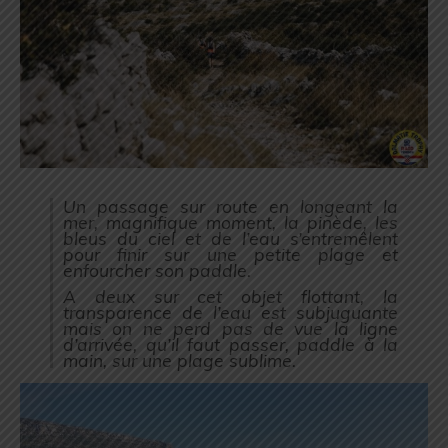
Un passage sur route en longeant la
mer, magnifique moment, la pinède,
les
bleus du ciel et de l’eau s’entremêlent
pour finir sur une petite plage et
enfourcher son paddle.
A deux sur cet objet flottant, la
transparence de l’eau est subjuguante
mais on ne perd pas de vue la ligne
d’arrivée, qu’il faut passer, paddle à la
main, sur une plage sublime.