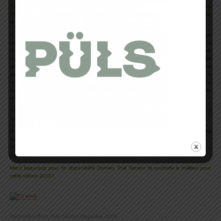
T.S : Tu es également dans le Team Adidas, chaque année il y a 2 ou 3 nouveau Teams,
trouves tu cette concurrence saine ? N’est-ce pas trop une affaire de marketing à force,
et cela ne nuit-il pas au Trail en définitive ?
D.V :
L’émergence de Team ne m’affole pas, le Trail est aussi un sport donc logique
que des équipes se forment, je pense que ça va aider au développement de cette
discipline même si bien sûr tout ne sera pas rose mais c’est la rançon de la gloire et
dans l’ensemble
il est souhaitable que la discipline s’élargisse, attire et s’ouvre au
plus grand nombre
. Je suis tellement pour la promotion du sport en général que je ne
peux qu’approuver un développement d’une discipline sportive. Certes le
marketing est présent mais jusqu’à présent en ce qui me concerne avec le Team
Adidas leur politique sportive est en corrélation avec les valeurs du sport et l’avis, la
relation humaine avec l’athlète est très présente .
T.S : Revenons à la passion du Trail qui nous anime, si tu devais donner 2-3 conseils à
nos lecteurs, quels seraient-ils.
D.V :
Quelques conseils pour toute personnes désirant pratiquer le Trail,
tout d’abord
maîtriser les petites distances jusqu’à 30 km
, éviter le +,+,+, + long, + haut, + dur….
Attention au cumul des compétitions . Choisir de préférence le profil qui vous
convient.
Merci beaucoup pour ta disponibilité Damien, Trail Session te souhaite le meilleur pour
cette
saison 2013 !
Bertrand Laffont, Trail Session Magazine, 2013.