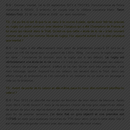
D.V :
Damien Vierdet, né le 25 septembre 1971 à TROYES, Fonctionnaire de Police
nationale à REIMS, 2 enfants, en couple avec la célèbre Laurence Klein.
Team
Adidas-Trail
…31’40 sur 10km et 1h08’ sur semi marathon.
T.S : J’ai pu lire ici est là que tu es venu à la course à pieds, après avoir fait tes preuves
au rugby (un point commun avec Maxime Cazajoux qui a été Champions de France, et
lui aussi qui réussit dans le Trail). Qu’est-ce que cette « école de la vie » (c’est souvent
comme cela que l’on nomme l’école de rugby), t’as apporté autant sur le plan physique
que mental ?
D.V :
Le rugby à été effectivement mon sport de prédilection jusqu’à 27 ans ou je
jouais en n°6 (3è ligne) pour un gabarit de 1,80m, 88kg . J’ai connu le rugby amateur
en série , l’ancienne 2è division puis le rugby pro à ses débuts.
Le rugby est
véritablement une école de la vie
même s’il n’est pas unique à développer ses valeurs,
les notions de partage, collectif, d’effort et ne rien lâcher sont très présentes, c’est
mon tatouage sportif. Aujourd’hui ces valeurs me servent dans le Trail, dans ces
efforts longs et endurants où l’on connaît à un moment ou un autre un passage à
vide sur la distance .
T.S : Avant de parler de ta saison en elle-même, peux-tu nous dire comment planifies-tu
celle-ci ?
D.V :
Pour 2013 j’ai planifié ma saison en fonction de mon retour de blessure. Après
avoir été à l’arrêt durant 7 mois je ne pouvais choisir de trop gros objectifs en début
de saison de plus ma reprise datant de novembre ma forme optimum est programmée
pour fin de premier semestre.
J’ai donc fixé un gros objectif et une première soit
l’UTMB
en août puis quelques manches du TTN pour venir jusqu’à cette date. Car il
est important de garder contact avec des compétition de haut niveau.