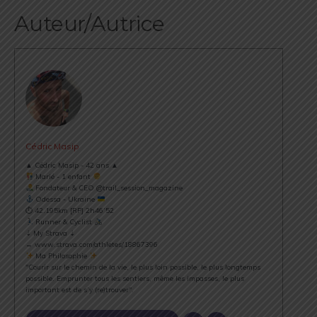
Auteur/Autrice
Cédric Masip
▲ Cédric Masip - 42 ans ▲
Marié - 1 enfant
Fondateur & CEO @trail_session_magazine
Odessa - Ukraine
⏱ 42.195km [RP] 2h46’52
Runner & Cyclist
⇣ My Strava ⇣
→ www.strava.com/athletes/18867396
Ma Philosophie
"Courir sur le chemin de la vie, le plus loin possible, le plus longtemps
possible. Emprunter tous les sentiers, même les impasses, le plus
important est de s’y (re)trouver".