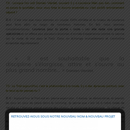
T.S : Lorsque l’on voit Damien Vierdet, souvent il y a Laurence Klein pas loin…comment
se passe le quotidien, vous vous tirez la bourre ensemble ou c’est plutôt entrainement
séparé ?
D.V :
C’est vrai que nous sommes un couple 100% athlète et le niveau de Laurence
peut faire pâlir ou rougir de nombreux hommes. En fait nous sommes
complémentaires,
Laurence pour la partie « route » car elle reste une grande
spécialiste
et on efface pas plusieurs dizaines d’année d’expérience comme la sienne
sur la route; et moi pour le Trail. Donc on échange mutuellement et s’entraîne
ensemble régulièrement.
.
« Il est souhaitable que la
discipline s’élargisse, attire et s’ouvre au
plus grand nombre… »
Damien Vierdet.
.
T.S : Le Trail aujourd’hui, c’est le phénomène à la mode, il y a des épreuves partout, avec
le recul qu’en penses-tu ?
D.V :
Aujourd’hui le Trail est en pleine expansion, il évolue, se démocratise, et prends
de plus en plus de place dans le running. Je pense que c’est lié à notre mode de
société oú l’Homme pressé comme des citrons, la sinistrose économique , la vitesse de
communication et notre rythme de vie. Il arrive un moment oú l’Homme à besoin de
RETROUVEZ-NOUS SOUS NOTRE NOUVEAU NOM & NOUVEAU PROJET
« pauser » voir s’éloigner de ce contexte et chez le runner par exemple
le Trail peut
être cet échappatoire
, fini le chrono, rapprochement avec la nature, l’exploit d’une
distance sans limite de temps… Bien plus qu’un phénomène de mode je pense…