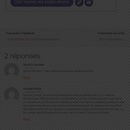
Voir toutes les publications
Publication Précédente
Publication Suivante
International Trail-Running Association
Exo-Lab Salomon
2 réponses
Vautrin Laurent
7 mai 2013
Bravo Damien !!! Bel interview et heureux de te connaître.
Reply
milone franck
5 septembre 2013
bonjour a tous j ai eu la chance de faire une compétition de run in bike sur
Narbonne en 2007 est Damien verdet était la j ai fini a 5 secondes de lui est 3eme
sur le podium je doit dire qu il est très sympa vraiment humble est je pense un très
bon camarade de course je t admire énormément pour ta place sur le marathon
des sables (merci de me répondre si possible ton poids de forme est de combien vu
ton passer sportif aujourd d oui pour le trail merci Cdt franck milone
Reply