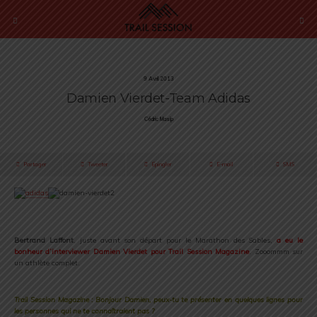
9 Avril 2013
Damien Vierdet-Team Adidas
Cédric Masip
Partager
Tweeter
Épingler
E-mail
SMS
.
Bertrand Laffont
, juste avant son départ pour le Marathon des Sables,
a eu le
bonheur d’interviewer Damien Vierdet pour Trail Session Magazine
. Zooommm sur
un athlète complet.
.
Trail Session Magazine : Bonjour Damien, peux-tu te présenter en quelques lignes pour
les personnes qui ne te connaîtraient pas ?