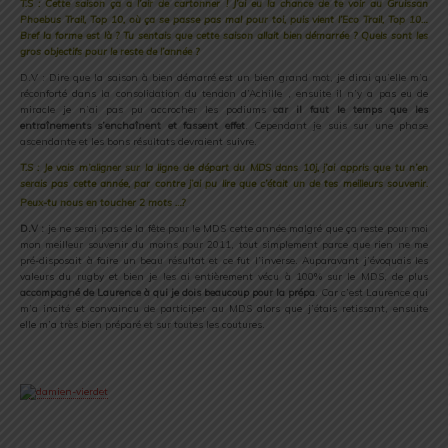
T.S : Cette saison ça a l’air de cartonner ! J’ai eu la chance de te voir au Gruissan
Phoebus Trail, Top 10, où ça se passe pas mal pour toi, puis vient l’Eco Trail, Top 10…
Bref la forme est là ? Tu sentais que cette saison allait bien démarrée ? Quels sont les
gros objectifs pour le reste de l’année ?
D.V : Dire que la saison à bien démarré est un bien grand mot, je dirai qu’elle m’a
réconforté dans la consolidation du tendon d’Achille , ensuite il n’y a pas eu de
miracle je n’ai pas pu accrocher les podiums
car il faut le temps que les
entraînements s’enchaînent et fassent effet
. Cependant je suis sur une phase
ascendante et les bons résultats devraient suivre.
T.S : Je vais m’aligner sur la ligne de départ du MDS dans 10j, j’ai appris que tu n’en
serais pas cette année, par contre j’ai pu lire que c’était un de tes meilleurs souvenir.
Peux-tu nous en toucher 2 mots …?
D.V :
je ne serai pas de la fête pour le MDS cette année malgré que ça reste pour moi
mon meilleur souvenir du moins pour 2011, tout simplement parce que rien ne me
pré-disposait à faire un beau résultat et ce fut l’inverse. Auparavant j’évoquais les
valeurs du rugby et bien je les ai entièrement vécu à 100% sur le MDS, de plus
accompagné de Laurence à qui je dois beaucoup pour la prépa
. Car c’est Laurence qui
m’a incité et convaincu de participer au MDS alors que j’étais retissant, ensuite
elle m’a très bien préparé et sur toutes les coutures.
.
.