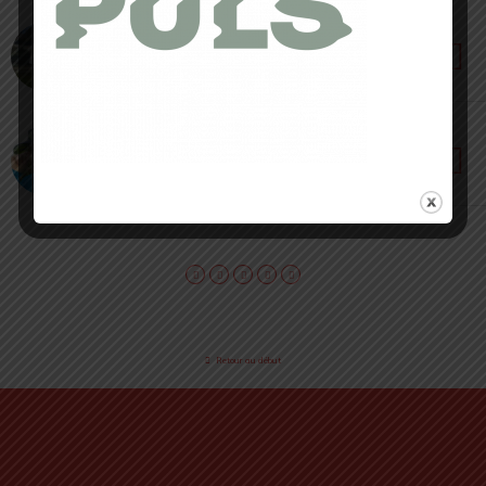
21 FÉVRIER 2024 • PAR SERGE FORTINI
Adidas Adizero Takumi Sen 10 – Distances 5 à
10 km
31 JANVIER 2024 • PAR SÉBASTIEN RÉMOND
Lunettes Adidas Sportswear – Vision éclairée
pour tous les sportifs
Retour au début