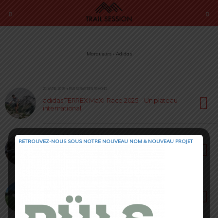
Marqueurs › Adidas
21 AVRIL 2025 • PAR SÉBASTIEN RÉMOND
adidas TERREX MaXi-Race 2025 – Un plateau
international
11 FÉVRIER 2025 • PAR JULIEN VRILLAUD
RETROUVEZ-NOUS SOUS NOTRE NOUVEAU NOM & NOUVEAU PROJET
Lunettes Adidas SportsEyewear – La vision
haute performance
13 SEPTEMBRE 2024 • PAR SÉBASTIEN RÉMOND
Adidas UltraBoost 5 – Le retour d’une icône !