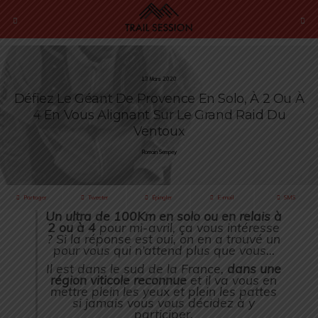
13 Mars 2020
Défiez Le Géant De Provence En Solo, À 2 Ou À
4 En Vous Alignant Sur Le Grand Raid Du
Ventoux
Romain Sempey
Partager
Tweeter
Épingler
E-mail
SMS
Un ultra de 100Km en solo ou en relais à
2 ou à 4
pour mi-avril, ça vous intéresse
? Si la réponse est oui, on en a trouvé un
pour vous qui n’attend plus que vous…
Il est dans le sud de la France,
dans une
région viticole reconnue
et il va vous en
mettre plein les yeux et plein les pattes
si jamais vous vous décidez à y
participer.