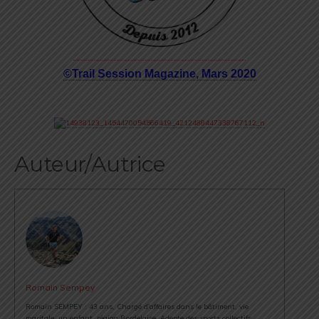
©Trail Session Magazine, Mars 2020
Auteur/Autrice
Romain Sempey
Romain SEMPEY : 43 ans, Chargé d'affaires dans le bâtiment, vie
maritale, un enfant, région Bordelaise. Adepte des sports collectifs