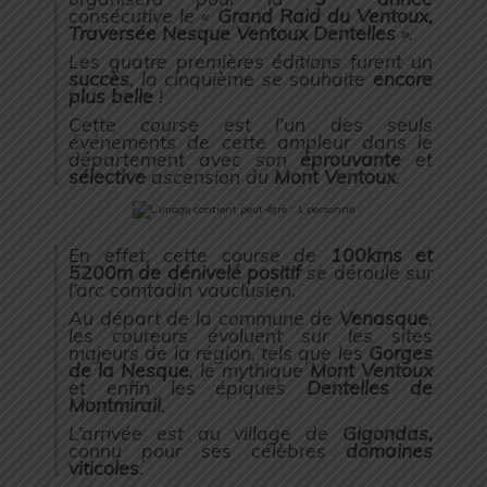
consécutive le «
Grand Raid du Ventoux,
Traversée Nesque Ventoux Dentelles
».
Les quatre premières éditions furent un
succès
, la cinquième se souhaite
encore
plus belle
!
Cette course est l’un des seuls
événements de cette ampleur dans le
département avec son
éprouvante
et
sélective
ascension du
Mont Ventoux
.
En effet, cette course de
100kms et
5200m de dénivelé positif
se déroule sur
l’arc comtadin vauclusien.
Au départ de la commune de
Venasque
,
les coureurs évoluent sur les sites
majeurs de la région, tels que les
Gorges
de la Nesque
, le mythique
Mont Ventoux
et enfin les épiques
Dentelles de
Montmirail
.
L’arrivée est au village de
Gigondas,
connu pour ses célèbres
domaines
viticoles
.