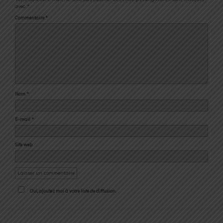
avec
*
Commentaire
*
Nom
*
E-mail
*
Site web
Oui, ajoutez moi à votre liste de diffusion.