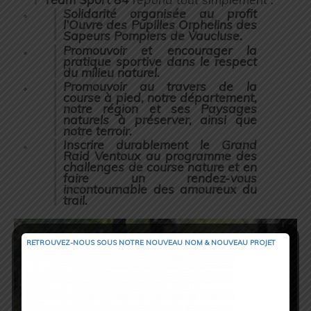
Solidarité organisée au profit
l’Ouvre des Pupilles Orphelins des
Sapeurs Pompiers de Vaucluse.
Promouvoir et encourager la
pratique sportive dans le respect
du milieu naturel.
Promouvoir au travers de la
course à pied, notre département,
notre région et ses Paysages
naturels à préserver, ainsi que
notre terroir.
Inscrire durablement le Grand
Raid Ventoux au programme des
challenges de course nature et en
faire un rendez-vous
incontournable des amoureux du
trail.
RETROUVEZ-NOUS SOUS NOTRE NOUVEAU NOM & NOUVEAU PROJET