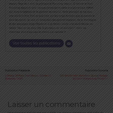
depuis l'âge de 7 ans, je pratique le Running depuis 12 ans et le Trail
Running depuis 9 ans. Ce que j'aime dans cette discipline c'est l'effort
qui dure longtemps et la gestion de celui-ci. Voilà pourquoi je me suis
vite mis à l'Ultra Trail et que c'est sur les longs formats que je prends le
plus de plaisir. Je suis un amoureux des grands espaces, de la montagne
et des paysages magnifiques et si je devais suivre une seule devise, ce
serait "Seul on va plus vite, à plusieurs on va plus loin", alors ne
cherchez plus d'excuses et allons y ensemble !!!
Voir toutes les publications
Publication Précédente
Publication Suivante
Strava Off Road Trail Session : 3 Dates / 3
GIG MALTA Half-Marathon : Quand Voyager
Distances / 3 OFF
Et Courir Riment Avec Plaisir !
Laisser un commentaire
Votre adresse e-mail ne sera pas publiée.
Les champs obligatoires sont indiqués