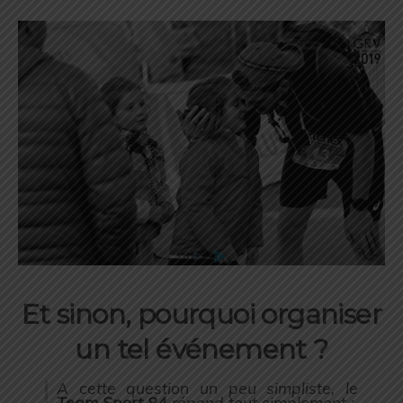
Et sinon, pourquoi organiser
un tel événement ?
A cette question un peu simpliste, le
Team Sport 84
répond tout simplement :