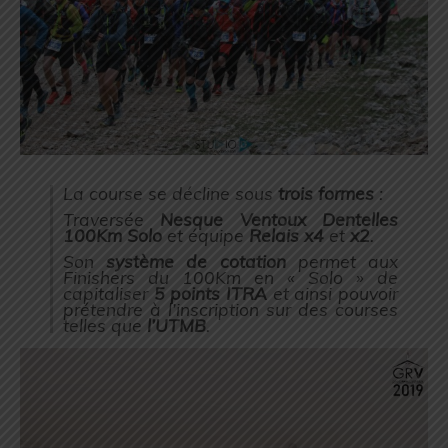
La course se décline sous
trois formes
:
Traversée
Nesque Ventoux Dentelles
100Km Solo
et équipe
Relais x4
et
x2
.
Son
système de cotation
permet aux
Finishers du 100Km en « Solo » de
capitaliser
5 points ITRA
et ainsi pouvoir
prétendre à l’inscription sur des courses
telles que
l’UTMB
.