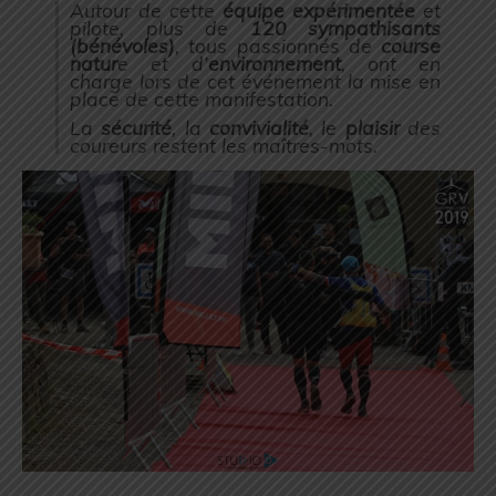
Autour de cette
équipe expérimentée
et
pilote, plus de
120 sympathisants
(bénévoles)
, tous passionnés de
course
natur
e et d’
environnement
, ont en
charge lors de cet événement la mise en
place de cette manifestation.
La
sécurité
, la
convivialité
, le
plaisir
des
coureurs restent les maîtres-mots.