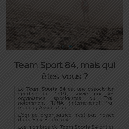
Team Sport 84, mais qui
êtes-vous ?
Le
Team Sports 84
est une association
sportive loi 1901, suivie par les
organismes spécialistes du Trail,
notamment l’
ITRA
(International Trail
Running Association).
L’équipe organisatrice n’est pas novice
dans le milieu du trail.
Les membres de
Team Sports 84
ont eu