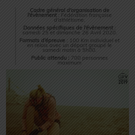
Cadre général d’organisation de
l’évènement
: Fédération française
d’athlétisme.
Données spécifiques de l’évènement
:
samedi 25 et dimanche 26 Avril 2020.
Formats d’épreuve
: 100 Km individuel et
en relais avec un départ groupé le
samedi matin à 5h00.
Public attendu :
700 personnes
maximum