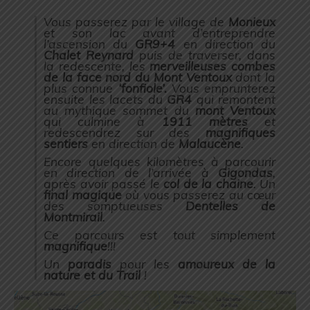
Vous passerez par le village de
Monieux
et son lac avant d’entreprendre
l’ascension du
GR9+4
en direction du
Chalet Reynard
puis de traverser, dans
la redescente, les
merveilleuses combes
de la face nord du Mont Ventoux
dont la
plus connue
‘fonfiole’.
Vous emprunterez
ensuite les lacets du
GR4
qui remontent
au mythique sommet du
mont Ventoux
qui culmine à
1911 mètres
et
redescendrez sur des
magnifiques
sentiers
en direction de
Malaucène
.
Encore quelques kilomètres à parcourir
en direction de l’arrivée à
Gigondas
,
après avoir passé le
col de la chaine
. Un
final magique
où vous passerez au cœur
des somptueuses
Dentelles de
Montmirail
.
Ce parcours est tout simplement
magnifique
!!!
Un
paradis
pour les
amoureux de la
nature et du Trail
!