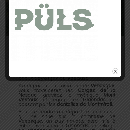
Le parcours :
Le
Team Sports 84
vous proposons de
venir découvrir le
25 avril 2020
au
travers du
Grand Raid Ventoux
, les plus
beaux paysages du
Vaucluse
.
Au départ de la commune de
Venasque
,
vous traverserez les
Gorges de la
Nesque
, gravirez le mythique
Mont
Ventoux
, et regagnerez
Gigondas
en
passant par les
dentelles de Montmirail
.
Pour se rendre au départ de la course
qui se situe sur la commune de
Venasque
, un bus navette sera mis à
votre disposition à
Gigondas
. Le village