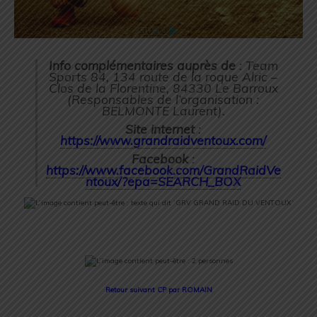
Info complémentaires auprès de
: Team
Sports 84, 134 route de la roque Alric –
Clos de la Florentine, 84330 Le Barroux
(Responsables de l’organisation :
BELMONTE Laurent).
Site internet
:
https://www.grandraidventoux.com/
Facebook
:
https://www.facebook.com/GrandRaidVe
ntoux/?epa=SEARCH_BOX
Retour suivant CP par ROMAIN