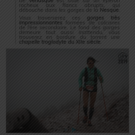
de
Venasque
est situé sur un éperon
rocheux aux flancs abrupts, qui
débouche dans les gorges de la
Nesque
.
Vous traverserez ces
gorges très
impressionnantes
formées de calcaires
de l’ère secondaire. Le fond des gorges
demeure tout aussi inattendu, vous
trouverez en bordure du torrent une
chapelle troglodyte du XIIe siècle
.