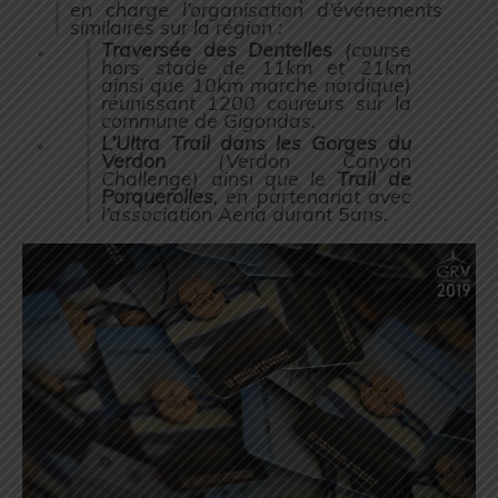
en charge l’organisation d’événements
similaires sur la région :
Traversée des Dentelles
(course
hors stade de 11km et 21km
ainsi que 10km marche nordique)
réunissant 1200 coureurs sur la
commune de Gigondas.
L’Ultra Trail dans les Gorges du
Verdon
(Verdon Canyon
Challenge) ainsi que le
Trail de
Porquerolles
, en partenariat avec
l’association Aeria durant 5ans.