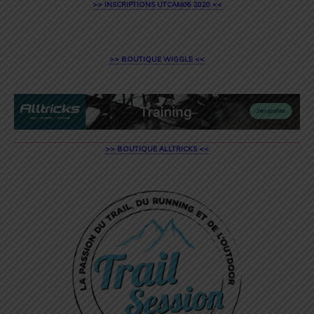
>> INSCRIPTIONS UTCAM06 2020 <<
>> BOUTIQUE WIGGLE <<
>> BOUTIQUE ALLTRICKS <<