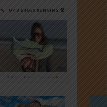
TOP 3 SHOES RUNNING 🛣
Mizuno Rebellion Pro 3 chez i-Run