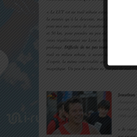
« Le LUT est un trail urbain exigeant et rythmé, d
la montée qu’à la descente, mais la beauté et les 
pour moi une course de transition entre un début d’an
et 50 km, pour prendre un peu de vitesse, et la sui
viens régulièrement sur Lyon à titre professionnel,
prolongé.
Difficile de ne pas tomber amoureuse de 
trail en milieu urbain, à savoir la découverte de
d’esprit, la même convivialité que sur des trails c
magnifique. Un peu de culture ne fait pas de mal ! 
.
Jonathan 
champion d
records. Pa
1998 et ce
« Je viens
pas encore 