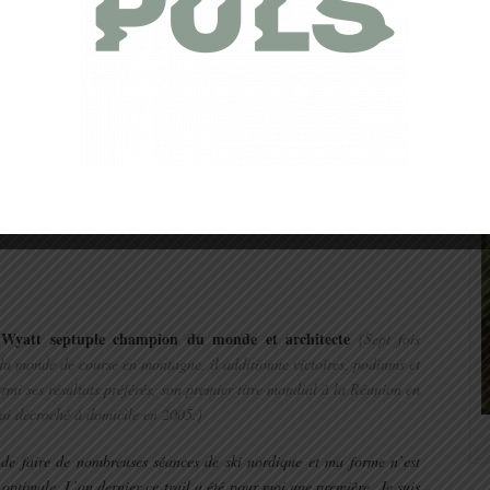
es marches encore des marches et toujours des marches, aussi bien à
monuments du parcours valent bien quelques efforts. Ce 23 km sera
née où j’ai privilégié des trails plutôt roulants et rapides, entre 20
te de l’année où je vais m’orienter vers des courses à dénivelés. Je
 donc idéal pour moi de concilier travail et plaisir sur un week-end
cette splendide ville !
A priori difficile de retrouver l’essence du
 grands espaces de liberté. Cependant on y rencontre le même état
lassiques, auxquels s’ajoutent la découverte d’un patrimoine souvent
»
Wyatt septuple champion du monde et architecte
(Sept fois
u monde de course en montagne, il additionne victoires, podiums et
rmi ses résultats préférés, son premier titre mondial à la Réunion en
lui décroché à domicile en 2005.)
 de faire de nombreuses séances de ski nordique et ma forme n’est
optimale. L’an dernier ce trail a été pour moi une première. Je suis