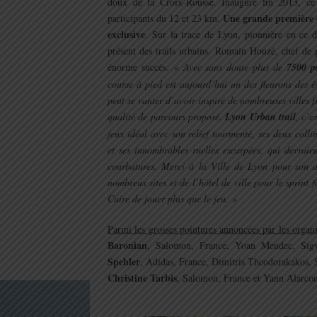
doux de la Croix-Rousse. Inauguré fin 2013, ce 
Une grande première e
participants du 12 et 23 km.
exclusive
. Sur la trace de Lyon, pionnière en ce 
présent des trails urbains. Romain Houzé, chef de p
énorme succès.
« Avec sans doute plus de
7500 pa
course à pied est aujourd’hui un des fleurons des 
peut se vanter d’avoir inspiré de nombreuses villes 
qualité de parcours proposé.
Lyon Urban trail
, c’e
jeux idéal avec son relief tourmenté, ses deux colli
et ses innombrables ruelles escarpées, qui devraie
courbatures. Merci à la Ville de Lyon pour son a
nombreux sites et de l’hôtel de ville pour le sprint 
Cuire de jouer plus que le jeu. »
Parmi les grosses pointures annoncées par les organ
Baronian
, Salomon, France, Yoan Meudec, Sigv
Spehler
, Adidas, France, Dimitris Theodorakakos,
Christine Tarbis
, Salomon, France et Yann Alarcon
.