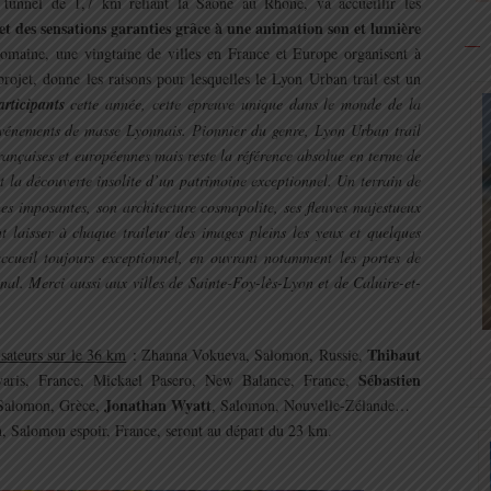
tunnel de 1,7 km reliant la Saône au Rhône, va accueillir les
t des sensations garanties grâce à une animation son et lumière
domaine, une vingtaine de villes en France et Europe organisent à
rojet, donne les raisons pour lesquelles le Lyon Urban trail est un
rticipants
cette année, cette épreuve unique dans le monde de la
événements de masse Lyonnais. Pionnier du genre, Lyon Urban trail
françaises et européennes mais reste la référence absolue en terme de
st la découverte insolite d’un patrimoine exceptionnel. Un terrain de
nes imposantes, son architecture cosmopolite, ses fleuves majestueux
nt laisser à chaque traileur des images pleins les yeux et quelques
ccueil toujours exceptionnel, en ouvrant notamment les portes de
final. Merci aussi aux villes de Sainte-Foy-lès-Lyon et de Caluire-et-
Thibaut
isateurs sur le 36 km
: Zhanna Vokueva, Salomon, Russie,
Sébastien
aris, France, Mickael Pasero, New Balance, France,
Jonathan Wyatt
 Salomon, Grèce,
, Salomon, Nouvelle-Zélande…
, Salomon espoir, France, seront au départ du 23 km.