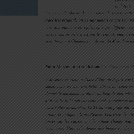
architecte
beaucoup de plaisir. J’ai eu envie de revivre cett
tracé très original, on ne sait jamais ce que l’on 
vite. Son parcours est également super difficile avec
encore, ma priorité n’est pas le résultat, mais l’en
serai fin juin à Chamonix au départ du Marathon d
.
Yann Alarcon, un trail à domicile
(Etudiant en S
« Je suis très excité à l’idée d’être au départ car 
super. Lyon est une très belle ville et la visiter e
donner le maximum en allant au bout de moi mêm
J’ai choisi le 23 km car cette année j’augmente me
encore plus de marches. Le 23 km a un profil qui v
urbain et antique : Croix-Rousse, Fourvière, le Vie
forcer sur les cuisses car le rythme change tout l
techniques. Mais cela donne une bonne touche à 