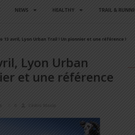
Y
NEWS
HEALTHY
TRAIL & RUNN
 13 avril, Lyon Urban Trail ! Un pionnier et une référence !
ril, Lyon Urban
nier et une référence
e
0
Cédric Masip