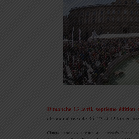
.
Dimanche 13 avril, septième édition
chronométrées de 36, 23 et 12 km et u
Chaque année les parcours sont revisités. Parmi le