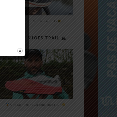
Mizuno Neo Zen chez Alltricks
TOP 3 SHOES TRAIL 🏔
Altra Mont Blanc Carbone chez i-Run