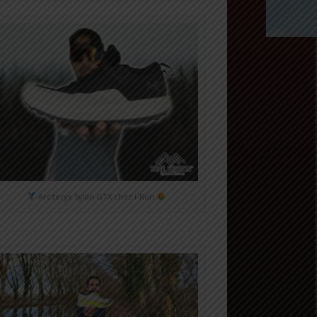
Arc'teryx Sylan GTX chez i-Run