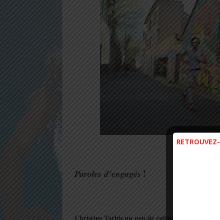
RETROUVEZ-
.
!
Paroles d’engagés
.
Christine Tarbis un peu de culture ne fait pas de