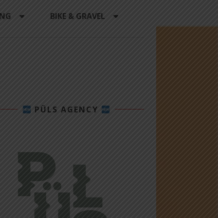
ING
BIKE & GRAVEL
PÜLS AGENCY