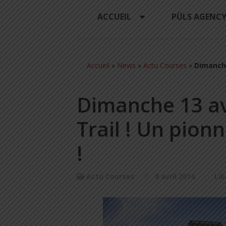
ACCUEIL
PÜLS AGENC
Accueil
»
News
»
Actu Courses
»
Dimanche
Dimanche 13 av
Trail ! Un pion
!
Actu Courses
8 avril 2014
Lik