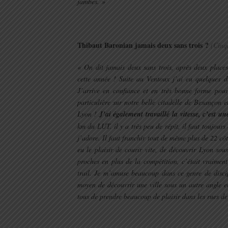
jambes. »
.
Thibaut Baronian jamais deux sans trois ?
(Cinq
« On dit jamais deux sans trois, après deux places
cette année ! Suite au Ventoux j’ai eu quelques d
J’arrive en confiance et en très bonne forme pour 
particulière sur notre belle citadelle de Besançon
Lyon !
J’ai également travaillé la vitesse, c’est 
km du LUT. il y a très peu de répit, il faut toujours
j’adore. Il faut franchir tout de même plus de 22 côt
eu le plaisir de courir vite, de découvrir Lyon sous
proches en plus de la compétition, c’était vraiment 
trail. Je m’amuse beaucoup dans ce genre de disci
moyen de découvrir une ville sous un autre angle e
tous de prendre beaucoup de plaisir dans les rues d
.