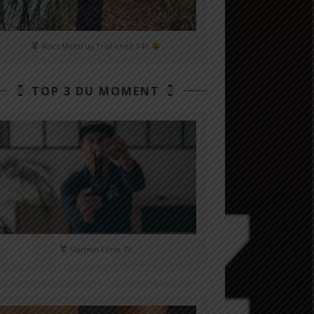
Asics MetaFuji Trail chez T4R
TOP 3 DU MOMENT
Garmin Fénix 7X