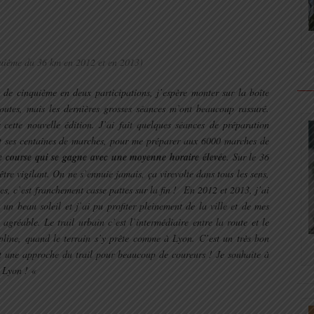
uième du 36 km en 2012 et en 2013)
 de cinquième en deux participations, j’espère monter sur la boîte
outes, mais les dernières grosses séances m’ont beaucoup rassuré.
cette nouvelle édition. J’ai fait quelques séances de préparation
 et ses centaines de marches, pour me préparer aux 6000 marches de
une course qui se gagne avec une moyenne horaire élevée
. Sur le 36
 être vigilant. On ne s’ennuie jamais, ça virevolte dans tous les sens,
es, c’est franchement casse pattes sur la fin ! En 2012 et 2013, j’ai
 un beau soleil et j’ai pu profiter pleinement de la ville et de mes
agréable. Le trail urbain c’est l’intermédiaire entre la route et le
pline, quand le terrain s’y prête comme à Lyon. C’est un très bon
t une approche du trail pour beaucoup de coureurs ! Je souhaite à
e Lyon ! «