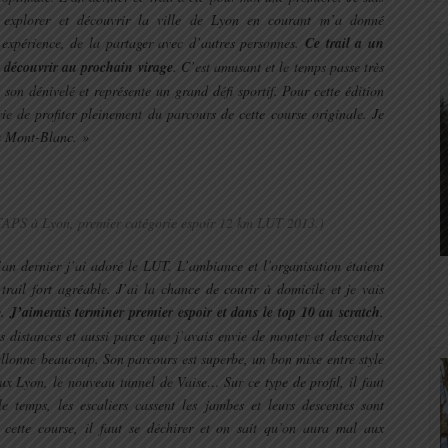
, explorer et découvrir la ville de Lyon en courant m’a donné
e expérience, de la partager avec d’autres personnes.
Ce trail a un
va découvrir au prochain virage
. C’est amusant et le temps passe très
 son dénivelé et représente un grand défi sportif. Pour cette édition
vie de profiter pleinement du parcours de cette course originale. Je
u Mont-Blanc. »
TAPS à Lyon, premier catégorie espoir 12 km LUT 2013.)
l’an dernier j’ai adoré le LUT. L’ambiance et l’organisation étaient
n trail fort agréable. J’ai la chance de courir à domicile et je vais
e.
J’aimerais terminer premier espoir et dans le top 10 au scratch
.
s distances et aussi parce que j’avais envie de monter et descendre
allonne beaucoup. Son parcours est superbe, un bon mixe entre style
ux Lyon, le nouveau tunnel de Vaise… Sur ce type de profil, il faut
e temps, les escaliers cassent les jambes et leurs descentes sont
cette course, il faut se déchirer et on sait qu’on aura mal aux