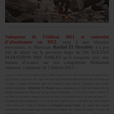
.
Vainqueur de l’édition 2011 et contraint
d’abandonner en 2012
, suite à une blessure
Rachid El Morabity
musculaire, le Marocain
n’a pas
fait de détail sur la première étape du 29e SULTAN
MARATHON DES SABLES qu’il remporte avec une
minute d’avance sur son compatriote Mohamad
Ahansal, vainqueur de l’édition 2013…
.
« Je suis content d’avoir remporté cette première étape et d’avoir réussi à prendre pas mal d’avance
sur les autres concurrents, car c’était une étape particulièrement difficile aujourd’hui avec beaucoup
de dunes »
, souriait El Morabity après avoir franchi la ligne d’arrivée. Troisième à plus de huit
minutes du premier,
Abdelkader El Mouaziz
pestait quelque peu de s’être fait distancer dès les
premiers kilomètres de dunes par son ami Rachid El Morabity.
« Je n’ai pas compris comment ils
ont réussi à nous passer devant à la sortie des dunes, j’ai pourtant suivi le cap avec ma boussole »
,
s’étonnait-il avant de relativiser :
« c’est ma première expérience sur le marathon des sables, demain
sera un autre jour. »
Chez les féminines,
la Française Laurence Klein
s’est, quant à elle, rassurée
en remportant cette première étape particulièrement difficile avec presque dix minutes d’avance sur
l’Américaine Nicole Kimball.
« J’avais un peu d’appréhension, c’est vrai »
, avoua-t-elle sans