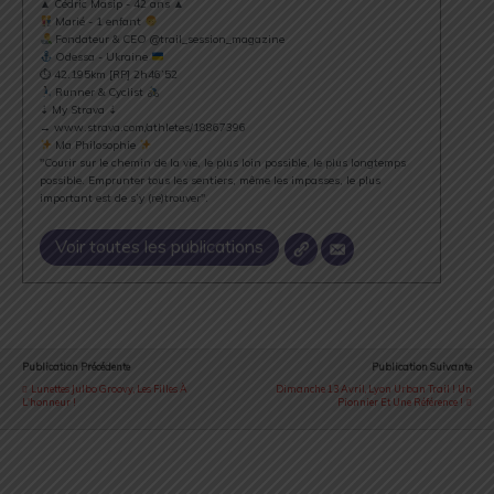
▲ Cédric Masip - 42 ans ▲
Marié - 1 enfant
Fondateur & CEO @trail_session_magazine
Odessa - Ukraine
⏱ 42.195km [RP] 2h46’52
Runner & Cyclist
⇣ My Strava ⇣
→ www.strava.com/athletes/18867396
Ma Philosophie
"Courir sur le chemin de la vie, le plus loin possible, le plus longtemps
possible. Emprunter tous les sentiers, même les impasses, le plus
important est de s’y (re)trouver".
Voir toutes les publications
Publication Précédente
Publication Suivante
Lunettes Julbo Groovy, Les Filles À
Dimanche 13 Avril, Lyon Urban Trail ! Un
L'honneur !
Pionnier Et Une Référence !