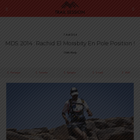
7 Avril 2014
MDS 2014 : Rachid El Morabity En Pole Position !
Cédric Masip
Partager
Tweeter
Épingler
E-mail
SMS