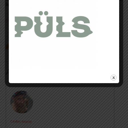
Moungarf – 41 km
.
http://marathondessables.com/fr/
.
Trail Session Magazine, 2014.
Auteur/Autrice
Cédric Masip