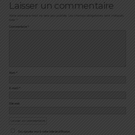
Laisser un commentaire
Votre adresse e-mail ne sera pas publiée.
Les champs obligatoires sont indiqués
avec
*
Commentaire
*
Nom
*
E-mail
*
Site web
Oui, ajoutez moi à votre liste de diffusion.