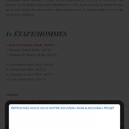
épiloguer sur son abandon suite à une déshydratation en 2013, ni sur sa rupture du tendon d’Achille
qui l’a tenue éloigné des courses ensuite durant plusieurs mois. À confirmer lundi sur la 2e étape
longue de 41 kilomètres.
.
1e ÉTAPE/HOMMES
1. Rachid El Morabity (MAR), 3h04’05’’
2. Mohamad Ahansal (MAR), 3h05’08’’
3. Abdelkader El Mouaziz (MAR), 3h12’26’’
…
9. Jean-Sébastien Braun (FRA), 3h28’48’’
10. Michäel Gras (FRA), 3h29’22’’
11. Christophe Le Saux (FRA), 3h34’51
12. Cyril Cointre (FRA), 3h34’51
.
FEMMES
1. Laurence Klein (FRA), 4h05’37’’
2. Nicole Kimball (USA), 4h16’33’’
RETROUVEZ-NOUS SOUS NOTRE NOUVEAU NOM & NOUVEAU PROJET
3. Julie Bryan (USA), 4h50’04’’
.
Etape du jour : Etape n°2 – Erg Znaigui / Oued