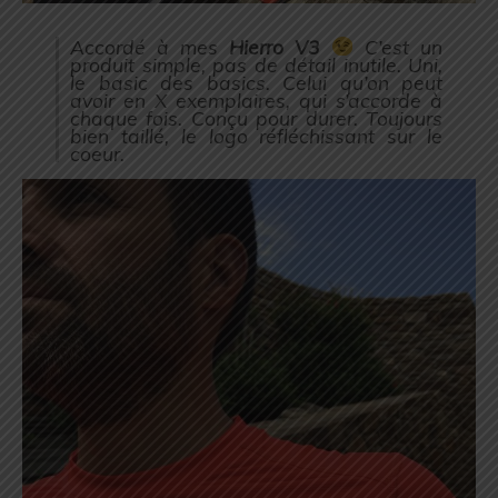
Accordé à mes
Hierro V3
C’est un
produit simple, pas de détail inutile. Uni,
le basic des basics. Celui qu’on peut
avoir en X exemplaires, qui s’accorde à
chaque fois. Conçu pour durer. Toujours
bien taillé, le logo réfléchissant sur le
coeur.