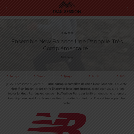
12 Mai 2018
Ensemble New Balance Une Panoplie Très
Complémentaire…
Cédric Masip
Partager
Tweeter
Épingler
E-mail
SMS
Je vous présente aujourd’hui,
une panoplie complète de chez New Balance
:
La veste,
Heat Run Jacket
, le
tee-shirt Energy et le collant Impact
, testé pour vous.
J’ai pu
tester la
Heat Run Jacket
lors de l’
EcoTrail de Paris
sur le 80 et, depuis, je la remets
très régulièrement lors de mes sorties du matin à la fraîche. Elle est très agréable à
porter.