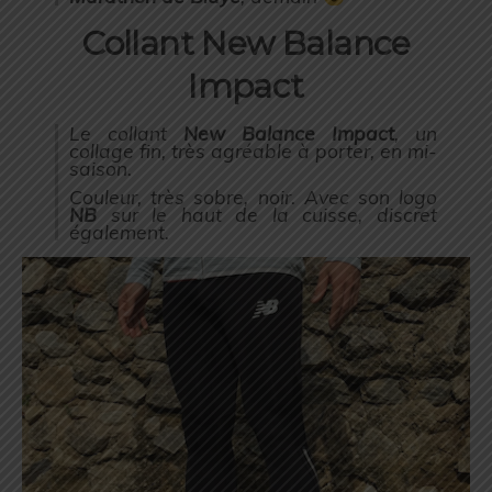
Collant New Balance
Impact
Le collant
New Balance Impact
, un
collage fin, très agréable à porter, en mi-
saison.
Couleur, très sobre, noir. Avec son logo
NB
sur le haut de la cuisse, discret
également.