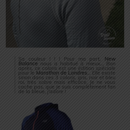
Sa couleur ! ! ! Pour ma part,
New
Balance
nous a habitué à mieux… Bon
après, ce coloris est une édition spéciale
pour le
Marathon de Londres
… Elle existe
sinon dans ces 3 coloris, gris, noir et bleu
roi, très sobre mais efficace. Je ne vous
cache pas, que je suis complètement fan
de la bleue, j’adore !