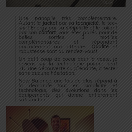
Une panoplie très complémentaire.
Autant la
jacket
par sa
technicité
, le tee-
shirt Energy par sa
simplicité
et le collant
par son
confort
, vous êtes parés pour de
belles sorties. 3 textiles
complémentaires et répondant
parfaitement aux attentes.
Qualité
et
robustesse sont au rendez-vous!
Un petit coup de coeur pour la veste, je
reviens sur la technologie polaire heat
3D, une découverte surprenante, à tester
sans aucune hésitation.
New Balance, une fois de plus, répond à
la demande tout en simplicité et
technologie, des évolutions dans les
équipements qui donne entièrement
satisfaction.