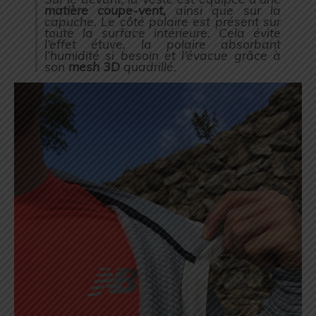
matière
coupe-vent,
ainsi que sur la
capuche. Le côté polaire est présent sur
toute la surface intérieure. Cela évite
l’effet étuve, la polaire absorbant
l’humidité si besoin et l’évacue grâce à
son
mesh 3D
quadrillé.