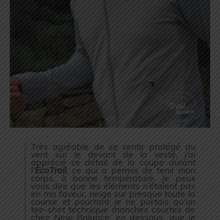
Très agréable de se sentir protégé du
vent sur le devant de la veste, j’ai
apprécié ce détail de la coupe durant
l’
EcoTrail
, ce qui a permis de tenir mon
corps, à bonne température. Je peux
vous dire que les éléments n’étaient pas
en ma faveur, neige sur presque toute la
course et pourtant je ne portais qu’un
tee-shirt technique manches courtes de
chez New Balance, en dessous, que je