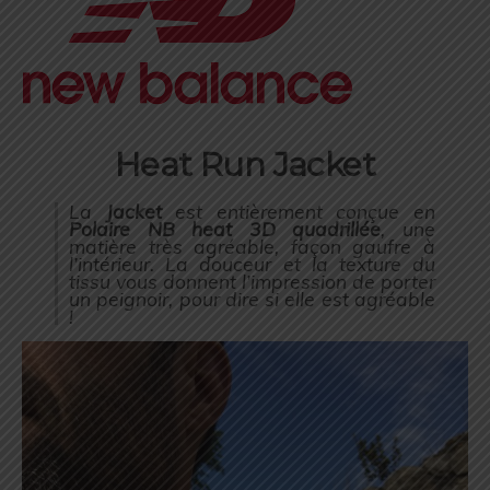
Heat Run Jacket
La
Jacket
est entièrement conçue en
Polaire NB heat 3D quadrillée
, une
matière très agréable, façon gaufre à
l’intérieur. La douceur et la texture du
tissu vous donnent l’impression de porter
un peignoir, pour dire si elle est agréable
!