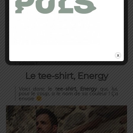
J’ai pris beaucoup de plaisir à porter et
reporter cette veste, dans des conditions
variées. Elle est extrêmement
confortable, bien pensée. J’adhère
complètement à la
polaire 3D
, pour le
confort et la grande efficacité. La veste
est très bien coupée et design jouant sur
la bi-matière, lui donne un cachet
différent des autres.
Les détails pratiques, cités plus haut,
sont un bonus non négligeable.
Stylée et pratique, elle a tout pour la mi-
saison !
Le tee-shirt, Energy
Voici donc le t
ee-shirt, Energy
qui, lui,
pour le coup, a le nom de sa couleur ! Ça
envoie