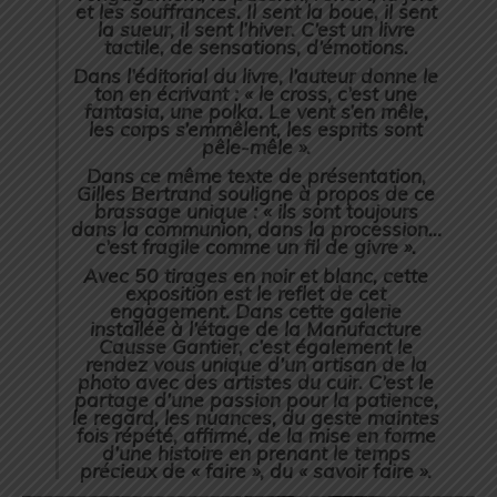
et les souffrances. Il sent la boue, il sent
la sueur, il sent l’hiver. C’est un livre
tactile, de sensations, d’émotions.
Dans l’éditorial du livre, l’auteur donne le
ton en écrivant : « le cross, c’est une
fantasia, une polka. Le vent s’en mêle,
les corps s’emmêlent, les esprits sont
pêle-mêle ».
Dans ce même texte de présentation,
Gilles Bertrand souligne à propos de ce
brassage unique : « ils sont toujours
dans la communion, dans la procession…
c’est fragile comme un fil de givre ».
Avec 50 tirages en noir et blanc, cette
exposition est le reflet de cet
engagement. Dans cette galerie
installée à l’étage de la Manufacture
Causse Gantier, c’est également le
rendez vous unique d’un artisan de la
photo avec des artistes du cuir. C’est le
partage d’une passion pour la patience,
le regard, les nuances, du geste maintes
fois répété, affirmé, de la mise en forme
d’une histoire en prenant le temps
précieux de « faire », du « savoir faire ».