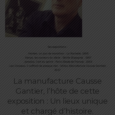
Ses expositions :
. Harlem, un jour de marathon : La Rochelle .1995
. Kenya, les coureurs du siècle : Séville (Espagne) . 1997
. Jamaïca, l’art du sprint : Paris (Stade de France) . 2003
. Les Crosseux, il suffirait de presque rien : Millau (Manufacture Causse Gantier) .
2017
La manufacture Causse
Gantier, l’hôte de cette
exposition : Un lieux unique
et chargé d’histoire.