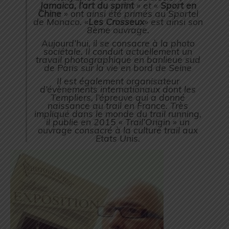
Jamaica, l’art du sprint
» et «
Sport en
Chine
» ont ainsi été primés au Sportel
de Monaco. «
Les Crosseux
» est ainsi son
8ème ouvrage.
Aujourd’hui, il se consacre à la photo
sociétale. Il conduit actuellement un
travail photographique en banlieue sud
de Paris sur la vie en bord de Seine
Il est également organisateur
d’évènements internationaux dont les
Templiers, l’épreuve qui a donné
naissance au trail en France. Très
impliqué dans le monde du trail running,
il publie en 2015 « Trail’Origin » un
ouvrage consacré à la culture trail aux
Etats Unis.