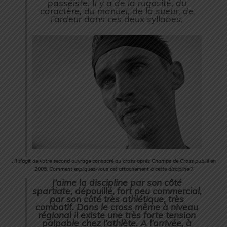
passéiste. Il y a de la rugosité, du
caractère, du manuel, de la sueur, de
l’ardeur dans ces deux syllabes.
. Il s’agit de votre second ouvrage consacré au cross après Champs de Cross publié en
2005. Comment expliquez-vous cet attachement à cette discipline ?
J’aime la discipline par son côté
spartiate, dépouillé, fort peu commercial,
par son côté très athlétique, très
combatif. Dans le cross même à niveau
régional il existe une très forte tension
palpable chez l’athlète. A l’arrivée, à