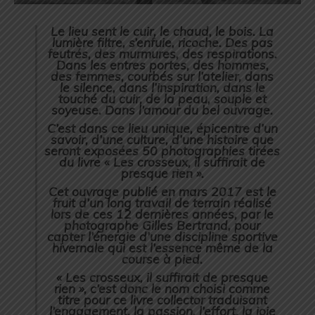
Le lieu sent le cuir, le chaud, le bois. La
lumière filtre, s’enfuie, ricoche. Des pas
feutrés, des murmures, des respirations.
Dans les entres portes, des hommes,
des femmes, courbés sur l’atelier, dans
le silence, dans l’inspiration, dans le
touché du cuir, de la peau, souple et
soyeuse. Dans l’amour du bel ouvrage.
C’est dans ce lieu unique, épicentre d’un
savoir, d’une culture, d’une histoire que
seront exposées 50 photographies tirées
du livre « Les crosseux, il suffirait de
presque rien ».
Cet ouvrage publié en mars 2017 est le
fruit d’un long travail de terrain réalisé
lors de ces 12 dernières années, par le
photographe Gilles Bertrand, pour
capter l’énergie d’une discipline sportive
hivernale qui est l’essence même de la
course à pied.
« Les crosseux, il suffirait de presque
rien », c’est donc le nom choisi comme
titre pour ce livre collector traduisant
l’engagement, la passion, l’effort, la joie