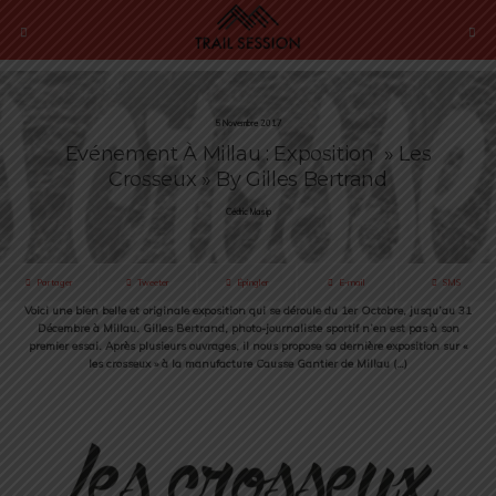
5 Novembre 2017
Evénement À Millau : Exposition » Les
Crosseux » By Gilles Bertrand
Cédric Masip
Partager
Tweeter
Épingler
E-mail
SMS
Voici une bien belle et originale exposition qui se déroule du 1er Octobre, jusqu’au 31
Décembre à Millau. Gilles Bertrand, photo-journaliste sportif n’en est pas à son
premier essai. Après plusieurs ouvrages, il nous propose sa dernière exposition sur «
les crosseux » à la manufacture Causse Gantier de Millau (…)