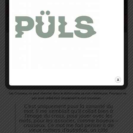
L’ EXPOSITION
Du 1er octobre au 31 décembre
Galerie – Manufacture Causse Gantier
5 Boulevard des Gantières – 12100 Millau – Contact : 05 65 60 03 05
3 questions à…l’auteur
. Les Crosseux, on peut chercher dans le dictionnaire, ce mot n’existe pas. Pourquoi ne
pas avoir utilisé tout simplement le mot crossman.
C’est uniquement pour la sonorité du
mot. Il me semblait qu’il collait bien à
l’image du cross, pour jouer avec les
mots, pour les associer, comme boueux –
crosseux. Ce mot me fait penser à de
vieux métiers d’autrefois, un côté