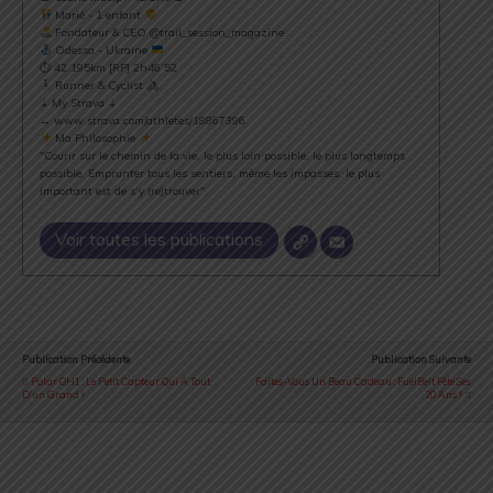
Marié - 1 enfant
Fondateur & CEO @trail_session_magazine
Odessa - Ukraine
⏱ 42.195km [RP] 2h46’52
Runner & Cyclist
⇣ My Strava ⇣
→ www.strava.com/athletes/18867396
Ma Philosophie
"Courir sur le chemin de la vie, le plus loin possible, le plus longtemps
possible. Emprunter tous les sentiers, même les impasses, le plus
important est de s’y (re)trouver".
Voir toutes les publications
Publication Précédente
Publication Suivante
Polar OH1 : Le Petit Capteur Qui A Tout
Faites-Vous Un Beau Cadeau : FuelBelt Fête Ses
D'un Grand !
20 Ans !