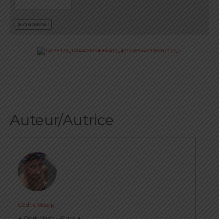
Auteur/Autrice
Cédric Masip
▲ Cédric Masip - 42 ans ▲