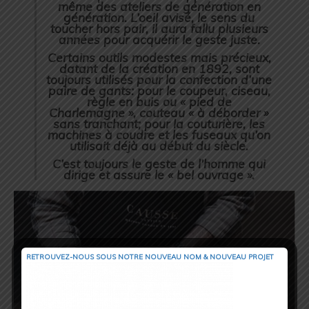
même des ateliers de génération en
génération. L’oeil avisé, le sens du
toucher hors pair, il aura fallu plusieurs
années pour acquérir le geste juste.
Certains outils modestes mais précieux,
datant de la création en 1892, sont
toujours utilisés pour la confection d’une
paire de gants: pour le coupeur, ciseau,
règle en buis ou « pied de
Charlemagne », couteau « à déborder »
sans tranchant; pour la couturière, les
machines à coudre et les fuseaux qu’on
utilisait déjà au début du siècle.
C’est toujours le geste de l’homme qui
dirige et assure le « bel ouvrage ».
RETROUVEZ-NOUS SOUS NOTRE NOUVEAU NOM & NOUVEAU PROJET