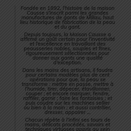
Fondée en 1892, l’histoire de la maison
Causse s’inscrit parmi les grandes
manufactures de gants de Millau, haut
lieu historique de fabrication de la peau
et du gant.
Depuis toujours, la Maison Causse a
affirmé un goût certain pour l’inventivité
et l’excellence en travaillant des
peausseries nobles, souples et fines,
rigoureusement sélectionnées pour
donner aux gants une qualité
d’exception.
Dans les mains des artisans, il faudra
pour certains modèles plus de cent
opérations pour que, la peau se
transforme : mettre en passe, mettre à
l’humide, tirer, dépecer, étavillonner,
couper ; et encore marquer, fendre,
raffiler, garnir ; faire les fantaisies ; et
puis coudre sur les machines sellier
ou bien à la main ; et aussi contrôler,
dresser, appairer …
Chacun répète à l’infini ses tours de
mains, délicats procédés, savoirs et
techniques virtuoses appris au sein