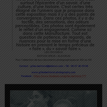
surtout l’épicentre d’un savoir, d’une
culture, d’une histoire. C’est certes très
éloigné de l’univers que je propose dans
cette exposition mais il y a des points de
convergence. Dans ces photos, il y a du
tactile, des sensations, des odeurs
perceptibles. Ces photos sont également
le reflet d’un engagement. Comme ici
dans cette Manufacture. Tout est
question de patience, de regards, de
nuances pour la mise en forme d’une
histoire en prenant le temps précieux de
« faire », du « savoir faire ».
LES CROSSEUX
EDITION SPE15 – ELDORUN
Pour l’obtention de tous documents photographiques en BD ou HD
Contact : gilles.bertrand@eldorun.com – Tél : 06 07 40 05 06
www.gillesbertrand-photography.com
Facebook :
https://www.facebook.com/gilles.bertrand.777