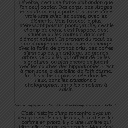
l’inverse, c’est une forme d’abandon que
l’on peut capter. Des corps, des visages
en souffrance qui portent la trace d’une
vraie lutte avec les autres, avec les
éléments. Mais l’aspect le plus
intéressant pour un photographe, c’est le
champ de cross, c’est l’espace, c’est
situer le ou les coureurs dans cet
élément naturel. En prenant du recul, au
grand angle pour composer son image
avec la forêt, de grands près, des barres
d’immeubles, un château, de grands
arbres dépouillés qui offrent de belles
signatures, ou bien encore en jouant
avec les courbes des hippodromes. C’est
à mon sens la discipline de l’athlétisme,
la plus riche, la plus variée dans les
lieux, dans les situations à
photographier, dans les émotions à
saisir.
. Comment expliquez-vous l’installation d’une telle exposition dans un tel lieu ?
C’est l’histoire d’une rencontre avec un
lieu qui sent le cuir, le bois, la matière. Ici,
comme en photo, il y a une lumière qui
filtre, elle s’enfuie, elle ricoche. Mais c’est