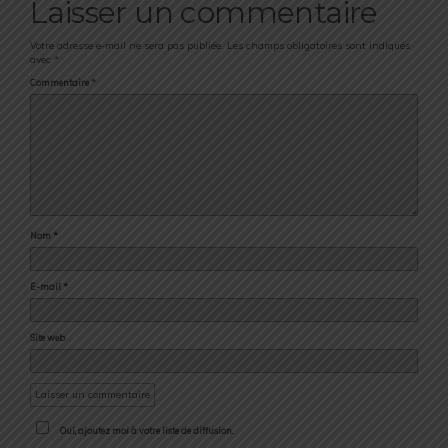
Laisser un commentaire
Votre adresse e-mail ne sera pas publiée.
Les champs obligatoires sont indiqués
avec
*
Commentaire
*
Nom
*
E-mail
*
Site web
Oui, ajoutez moi à votre liste de diffusion.