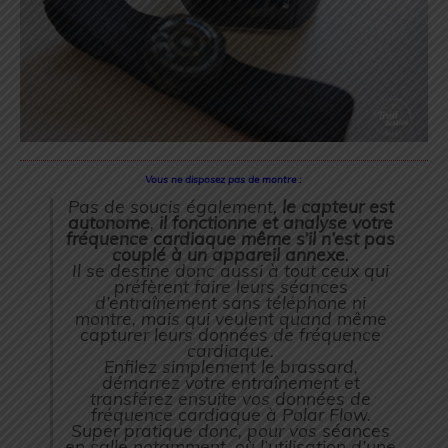
Vous ne disposez pas de montre :
Pas de soucis également,
le capteur est
autonome
,
il fonctionne et analyse votre
fréquence cardiaque même s’il n’est pas
couplé à un appareil annexe
.
Il se destine donc aussi à tout ceux qui
préfèrent faire leurs séances
d’entraînement sans téléphone ni
montre, mais qui veulent quand même
capturer leurs données de fréquence
cardiaque.
Enfilez simplement le brassard,
démarrez votre entraînement et
transférez ensuite vos données de
fréquence cardiaque à
Polar Flow
.
Super pratique donc, pour vos séances
en salle notamment, où l’utilisation d’une