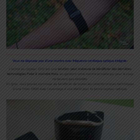
Vous ne disposez pas d’une montre avec fréquence cardiaque optique intégrée
:
L’achat du capteur
OH1
est une
solution peut onéreuse de bénéficier des dernières
technologies
Polar
à moindre frais,
en gardant votre montre actuelle qui pour le coup
ne devient pas obsolète.
En gros, vous pouvez continuer de bénéficier de toutes les caractéristiques techniques
d’une
Polar V800
avec l’avantage d’une
M430
pour la partie capteur optique.