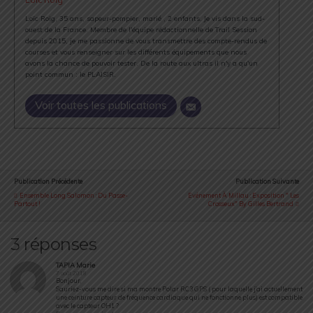
Loïc Roig, 35 ans, sapeur-pompier, marié , 2 enfants. Je vis dans la sud-
ouest de la France. Membre de l'équipe rédactionnelle de Trail Session
depuis 2015, je me passionne de vous transmettre des compte-rendus de
courses et vous renseigner sur les différents équipements que nous
avons la chance de pouvoir tester. De la route aux ultras il n'y a qu'un
point commun : le PLAISIR.
Voir toutes les publications
Publication Précédente
Publication Suivante
Ensemble Long Salomon : Du Passe-
Evénement À Millau : Exposition " Les
Partout !
Crosseux" By Gilles Bertrand
3 réponses
TAPIA Marie
7 août 2018
Bonjour,
Sauriez-vous me dire si ma montre Polar RC3 GPS ( pour laquelle j’ai actuellement
une ceinture capteur de fréquence cardiaque qui ne fonctionne plus) est compatible
avec le capteur OH1 ?