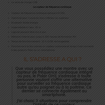
Le socle de charge USB
Le capteur de fréquence cardiaque
Capteur de fréquence cardiaque optique à 6 DEL
Optimisé pour l’usure du bras inférieur ou supérieur
Bluetooth faible énergie
Imperméable à l’eau: 30 m
Logiciel pouvant être mis à jour
Mémoire interne pour jusqu’à 200 heures de formation RH
Temps de fonctionnement: 12 h (USB rechargeable)
Fonctionne à la fois comme un capteur autonome et lorsqu’il est connecté
à des produits Polar ou un smartphone
IL S’ADRESSE A QUI ?
Que vous possédiez une montre avec un
capteur de fréquence cardiaque intégré
ou pas, le
Polar OH1
s’adresse à toute
personne voulant s’offrir une alternative
pour surveiller sa fréquence cardiaque
autre qu’au poignet ou à la poitrine. Ce
dernier se connecte également au
smartphone.
J’ai choisi 3 situations pour comprendre
l’intérêt de ce capteur.