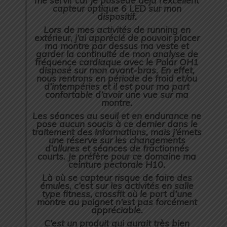
capteur optique 6 LED sur mon
dispositif.
Lors de mes activités de running en
extérieur, j’ai apprécié de pouvoir placer
ma montre par dessus ma veste et
garder la continuité de mon analyse de
fréquence cardiaque avec le
Polar OH1
disposé sur mon avant-bras
. En effet,
nous rentrons en période de froid et/ou
d’intempéries et il est pour ma part
confortable d’avoir une vue sur ma
montre.
Les séances au seuil et en endurance ne
pose aucun soucis à ce dernier dans le
traitement des informations, mais j’émets
une réserve sur les changements
d’allures et séances de fractionnés
courts. Je préfère pour ce domaine ma
ceinture pectorale
H10
.
Là où se capteur risque de faire des
émules, c’est sur les activités en salle
type fitness, crossfit où le port d’une
montre au poignet n’est pas forcément
appréciable.
C’est un produit qui aurait très bien