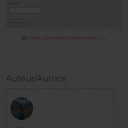
E-mail
*
Auteur/Autrice
Loïc Roig