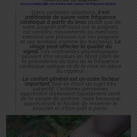
Vous possédez déjà une montre avec capteur de fréquence optique
:
Dans certaines situations,
il est
préférable de suivre votre fréquence
cardiaque à partir du bras
plutôt que de
votre poignet (HR basé sur le poignet)
car certains mouvements ou exercices
exercent une pression sur vos poignets
et vos tendons (comme les tractions).
Le
virage peut affecter la qualité du
signal
. Ces contraintes physiologiques
peuvent être résolues en tirant parti de
la polyvalence du suivi de la fréquence
cardiaque optique et de la mise en place
du capteur.
Le confort général est un autre facteur
important
, tout en étant un sujet très
subjectif. Certaines personnes
apprécient réellement l’ajustement serré
de la sangle de poitrine, mais beaucoup
apprécieront la facilité de resserrer le
bracelet et d’être prêt à partir.