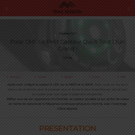
4 Novembre 2017
Polar OH1 : Le Petit Capteur Qui A Tout D’un
Grand !
Loïc Roig
Partager
Tweeter
Épingler
E-mail
SMS
Après avoir intégré le capteur 6 LED sur la
M600
et la
M430
, Polar surfe sur les bons
retours de ce dernier pour le proposer sous la forme la plus singulière qui soit et pour
le coupler avec tous types d’appareils compatible.
Méfiez vous de son apparence minimaliste, ce capteur possède ce qui se fait de mieux
en terme de mesure de la fréquence cardiaque optique du marché, avec l’avantage
d’être déporté
.
PRESENTATION