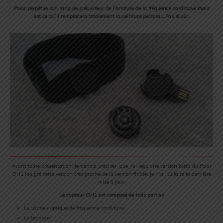
Polar perpétue son rang de précurseur de l’analyse de la fréquence cardiaque mais
est ce qu’il remplacera totalement la ceinture pectoral…Pas si sûr.
Avant toute présentation, je tiens à préciser, que j’ai reçu une version b.éta du Polar
OH1 Malgré cette version très proche de la version finale, je n’ai pu faire la dernière
mise à jour.
Le capteur OH1 est composé de trois parties
Le capteur optique de fréquence cardiaque
Le brassard