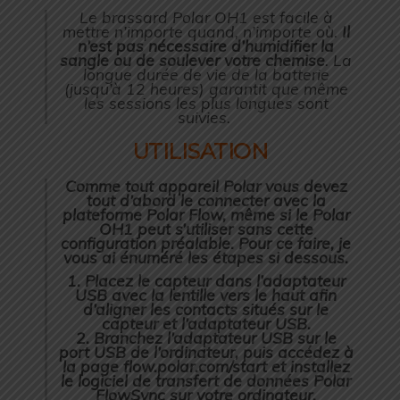
Le brassard
Polar OH1
est facile à
mettre n’importe quand, n’importe où.
Il
n’est pas nécessaire d’humidifier la
sangle ou de soulever votre chemise
. La
longue durée de vie de la batterie
(jusqu’à 12 heures) garantit que même
les sessions les plus longues sont
suivies.
UTILISATION
Comme tout appareil
Polar
vous devez
tout d’abord le connecter avec la
plateforme
Polar Flow
, même si le
Polar
OH1
peut s’utiliser sans cette
configuration préalable. Pour ce faire, je
vous ai énuméré les étapes si dessous.
1. Placez le capteur dans l’adaptateur
USB avec la lentille vers le haut afin
d’aligner les contacts situés sur le
capteur et l’adaptateur USB.
2. Branchez l’adaptateur USB sur le
port USB de l’ordinateur, puis accédez à
la page flow.polar.com/start et installez
le logiciel de transfert de données Polar
FlowSync sur votre ordinateur.