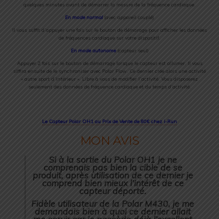
quelques minutes avant de démarrer la mesure de la fréquence cardiaque.
En mode normal
(avec appareil couplé)
Il vous suffit d’appuyer une fois sur le bouton de démarage pour afficher les données
de fréquences cardiaque sur votre dispositif.
En mode autonome
(capteur seul)
Appuyer 2 fois sur le bouton de démarrage lorsque le capteur est allumer. Il vous
siffira ensuite de le synchroniser avec Polar Flow. Ce dernier crée alors une activité
« autre sport d’intérieur ». Libre à vous de modifier l’activité. Vous disposerez
seulement des données de fréquence cardiaque et du temps d’activité.
Le Capteur Polar OH1 au Prix de Vente de 80€ chez i-Run
MON AVIS
Si à la sortie du
Polar OH1
je ne
comprenais pas bien la cible de se
produit, après utilisation de ce dernier je
comprend bien mieux l’intérêt de ce
capteur déporté.
Fidèle utilisateur de la Polar M430, je me
demandais bien à quoi ce dernier allait
me servir car je possède déjà l’excellent