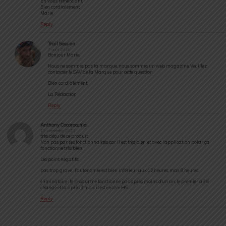
En vous remerciant,
Bien cordialement.
Marie
Reply
Trail Session
7 août 2018
Bonjour Marie,
Nous ne sommes pas la marque, nous sommes un web magazine. Veuillez
contacter le SAV de la Marque pour cette question.
Bien cordialement,
La Rédaction
Reply
Anthony Cocorocchia
13 septembre 2020
très déçu de ce produit.
Non pas par ses fonctionnalités car il est très bien, et avec l’application polar ça
fonctionne très bien
Les point négatifs:
pas trop grave : l’autonomie est bien inférieur aux 12 heures, max 8 heures
éliminatoire : le produit ne fonctionne pas après moins d’un an, le premier a été
changé et la après 9 mois il est encore HS…
Reply