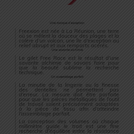
Une marque d’exception
Freexion est née à La Réunion, une terre
où se mêlent la douceur des plages et la
colère d’un volcan, une île d’exception au
relief abrupt et aux remparts acérés.
Une savante alchimie
Le gilet Free Race est le résultat d’une
savante alchimie de savoirs faire pour
que la beauté sublime la recherche
technique.
Un assemblage parfait
La minutie de la lingerie ou la finesse
des dentelles ne permettent pas
d’erreur. La mesure doit être parfaite
pour que les pièces métalliques de l’outil
de travail soient précisément adaptées
à la pièce de tissu afin d’atteindre
l’assemblage parfait.
La conception des volumes où chaque
millimètre guide le trait est une fine
recherche d’équilibre entre la résistance