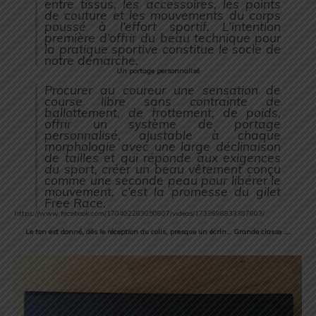
entre tissus, les accessoires, les points
de couture et les mouvements du corps
poussé à l’effort sportif. L’intention
première d’offrir du beau technique pour
la pratique sportive constitue le socle de
notre démarche.
Un portage personnalisé
Procurer au coureur une sensation de
course libre sans contrainte de
ballottement, de frottement, de poids,
offrir un système de portage
personnalisé, ajustable à chaque
morphologie avec une large déclinaison
de tailles et qui réponde aux exigences
du sport, créer un beau vêtement conçu
comme une seconde peau pour libérer le
mouvement, c’est la promesse du gilet
Free Race.
https://www.facebook.com/170402283050807/videos/1733698833387803/
Le ton est donné, dès le réception du colis, presque un écrin… Grande classe ….