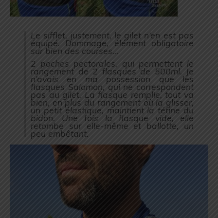
Le sifflet, justement, le gilet n’en est pas
équipé. Dommage, élément obligatoire
sur bien des courses…
2 poches pectorales, qui permettent le
rangement de 2 flasques de 500ml. Je
n’avais en ma possession que les
flasques Salomon, qui ne correspondent
pas au gilet. La flasque remplie, tout va
bien, en plus du rangement où la glisser,
un petit élastique, maintient la tétine du
bidon. Une fois la flasque vide, elle
retombe sur elle-même et ballotte, un
peu embêtant.