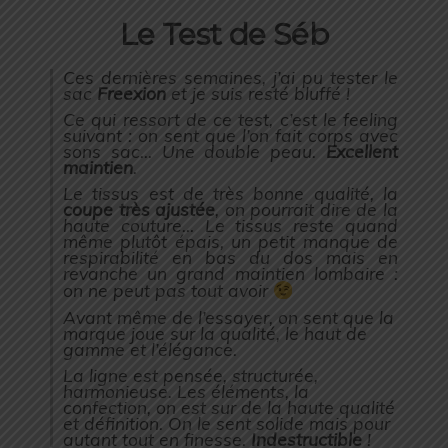
Le Test de Séb
Ces dernières semaines, j’ai pu tester le
sac
Freexion
et je suis resté bluffé !
Ce qui ressort de ce test, c’est le feeling
suivant : on sent que l’on fait corps avec
sons sac… Une double peau.
Excellent
maintien
.
Le tissus est de très bonne qualité, la
coupe très ajustée
, on pourrait dire de la
haute couture… Le tissus reste quand
même plutôt épais, un petit manque de
respirabilité en bas du dos mais en
revanche un grand maintien lombaire :
on ne peut pas tout avoir
Avant même de l’essayer, on sent que la
marque joue sur la qualité, le haut de
gamme et l’élégance.
La ligne est pensée, structurée,
harmonieuse. Les éléments, la
confection, on est sur de la haute qualité
et définition. On le sent solide mais pour
autant tout en finesse.
Indestructible
!