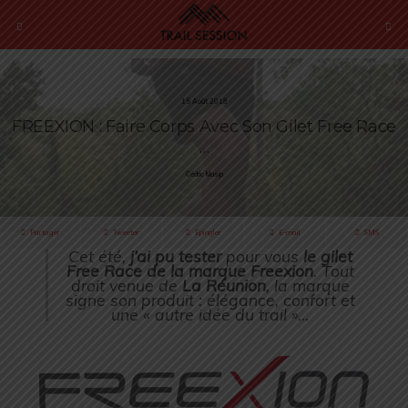
15 Août 2018
FREEXION : Faire Corps Avec Son Gilet Free Race
…
Cédric Masip
Partager
Tweeter
Épingler
E-mail
SMS
Cet été,
j’ai pu tester
pour vous
le gilet
Free Race de la marque Freexion
. Tout
droit venue de
La Réunion
, la marque
signe son produit : élégance, confort et
une « autre idée du trail »…