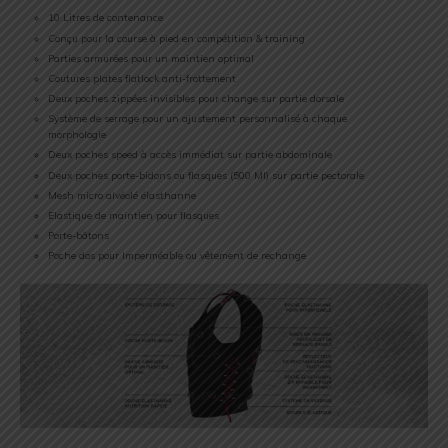
10 Litres de contenance
Conçu pour la course à pied en compétition & training
Parties armurées pour un maintien optimal
Coutures plates flatlock anti-frottement
Deux poches zippées invisibles pour change sur partie dorsale
Système de serrage pour un ajustement personnalisé à chaque
morphologie
Deux poches speed à accès immédiat sur partie abdominale
Deux poches porte-bidons ou flasques (500 Ml) sur partie pectorale
Mesh micro alvéolé élasthanne
Elastique de maintien pour flasques
Porte-bâtons
Poche dos pour Imperméable ou vêtement de rechange