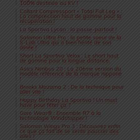
100% destinée au KV !
Collant Compressport « Total Full Leg » :
La compression haut de gamme pour la
récupération !
La Sportiva Lycan : la passe-partout !
Salomon Ultra Pro : la petite soeur de la
S-Lab Ultra qui a bien hérité de son
ainée !
Short La Sportiva Velox : Le short haut
de gamme pour la longue distance.
Asics Nimbus 20 : La 20ème version du
modèle référence de la marque nippone
!
Brooks Mazama 2 : De la technique pour
aller vite !
Happy Birthday La Sportiva ! Un must
have pour fêter ça ?
Gore Wear® : Ensemble R7 à la
technologie Windstopper !
Salomon Wings Pro 3 : Découvrez enfin
ce que ça fait de se sentir pousser des
ailes !