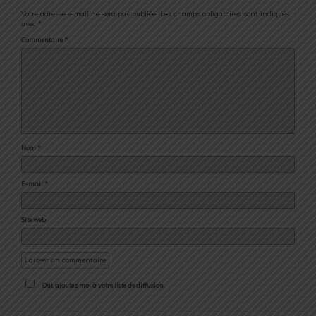
Votre adresse e-mail ne sera pas publiée.
Les champs obligatoires sont indiqués
avec
*
Commentaire
*
Nom
*
E-mail
*
Site web
Oui, ajoutez moi à votre liste de diffusion.