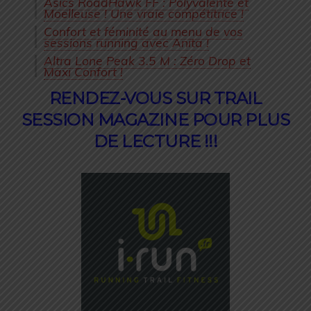
Asics RoadHawk FF : Polyvalente et
Moelleuse ! Une vraie compétitrice !
Confort et féminité au menu de vos
sessions running avec Anita !
Altra Lone Peak 3.5 M : Zéro Drop et
Maxi Confort !
RENDEZ-VOUS SUR TRAIL
SESSION MAGAZINE POUR PLUS
DE LECTURE !!!