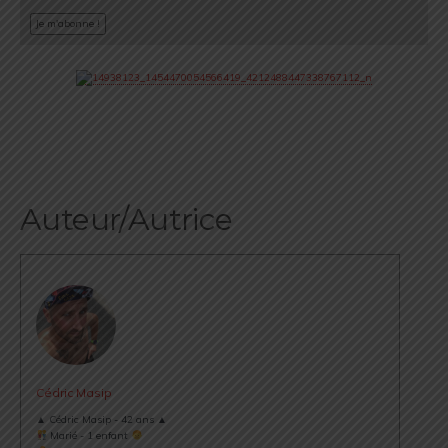
Auteur/Autrice
Cédric Masip
▲ Cédric Masip - 42 ans ▲
Marié - 1 enfant