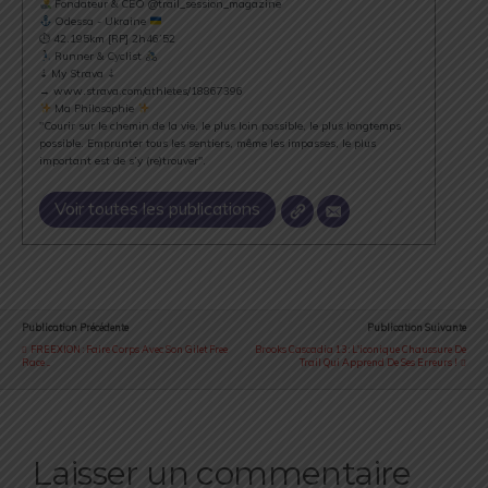
Fondateur & CEO @trail_session_magazine
Odessa - Ukraine
⏱ 42.195km [RP] 2h46’52
Runner & Cyclist
⇣ My Strava ⇣
→ www.strava.com/athletes/18867396
Ma Philosophie
"Courir sur le chemin de la vie, le plus loin possible, le plus longtemps
possible. Emprunter tous les sentiers, même les impasses, le plus
important est de s’y (re)trouver".
Voir toutes les publications
Publication Précédente
Publication Suivante
FREEXION : Faire Corps Avec Son Gilet Free
Brooks Cascadia 13 : L'iconique Chaussure De
Race ...
Trail Qui Apprend De Ses Erreurs !
Laisser un commentaire