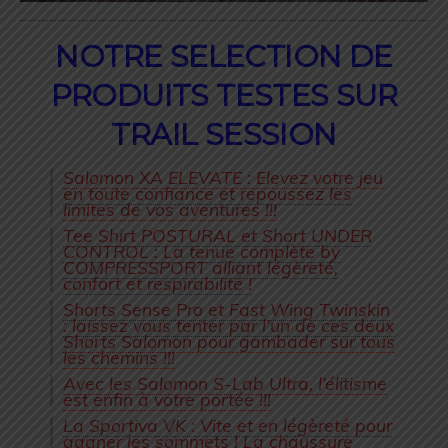
NOTRE SELECTION DE
PRODUITS TESTES SUR
TRAIL SESSION
Salomon XA ELEVATE : Elevez votre jeu
en toute confiance et repoussez les
limites de vos aventures !!!
Tee Shirt POSTURAL et Short UNDER
CONTROL : La tenue complète by
COMPRESSPORT alliant légèreté,
confort et respirabilité !
Shorts Sense Pro et Fast Wing Twinskin
: laissez vous tenter par l’un de ces deux
Shorts Salomon pour gambader sur tous
les chemins !!!
Avec les Salomon S-Lab Ultra, l’élitisme
est enfin à votre portée !!!
La Sportiva VK : Vite et en légèreté pour
gagner les sommets ! La chaussure