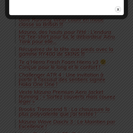
Shorts Mizuno Aero 4.5 et Endura 7.5 :
Une longueur d’avance pour courir léger
et longtemps !
Gore Running Wear courir en mode
classe so British !!!
Mizuno, des hauts pour l’été : L’endura
Hz Tee-shirt pour lui, le débardeur Aéro
Tank pour elle…
Récupérez de la tête aux pieds avec la
gamme RY400 de SKINS !!!
Te q’Hierro Fresh Foam Hierro v3
Conçue pour le long et le confort !
Challenger ATR 4 : Une invitation à
partir à l’assaut des sentiers signée
Hoka One One !
Veste Mizuno Premium Aero Jacket
Running : « Sortez couverts mais courez
léger »
Brooks Transcend 5 : La chaussure la
plus polyvalente que j’ai testée !
Mizuno Wave Daichi 3 : Le Maintien par
Excellence !