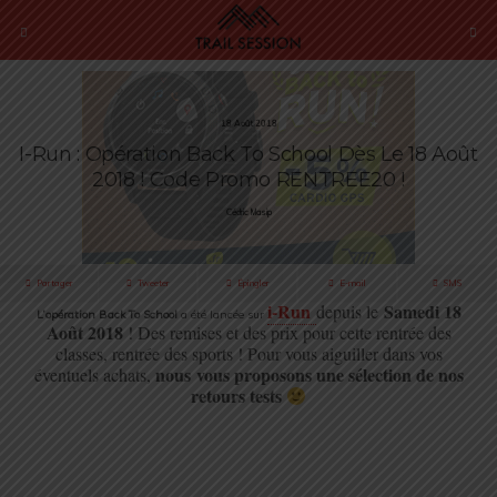
18 Août 2018
I-Run : Opération Back To School Dès Le 18 Août
2018 ! Code Promo RENTREE20 !
Cédric Masip
Partager
Tweeter
Épingler
E-mail
SMS
i-Run
Samedi 18
depuis le
L’opération Back To School
a été lancée sur
Août 2018
! Des remises et des prix pour cette rentrée des
classes, rentrée des sports ! Pour vous aiguiller dans vos
nous vous proposons une sélection de nos
éventuels achats,
retours tests