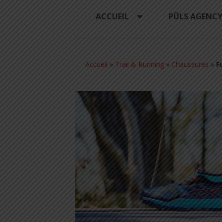
ACCUEIL
PÜLS AGENC
Accueil
»
Trail & Running
»
Chaussures
»
F