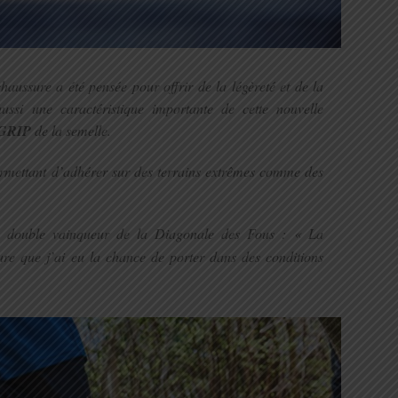
chaussure a été pensée pour offrir de la légèreté et de la
aussi une caractéristique importante de cette nouvelle
GRIP
de la semelle.
ermettant d’adhérer sur des terrains extrêmes comme des
, double vainqueur de la Diagonale des Fous :
« La
ure que j’ai eu la chance de porter dans des conditions