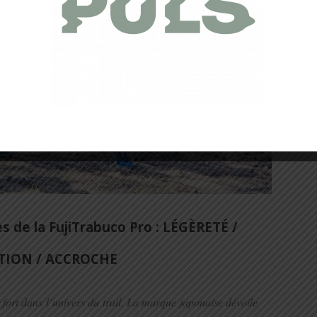
es de la FujiTrabuco Pro : LÉGÈRETÉ /
TION / ACCROCHE
fort dans l’univers du trail. La marque japonaise dévoile