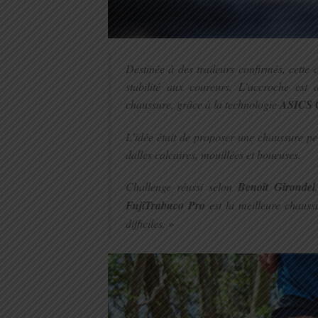
Destinée à des traileurs confirmés, cette 
stabilité aux coureurs. L’accroche est 
chaussure, grâce à la technologie
ASICS 
L’idée était de proposer une chaussure p
dalles calcaires, mouillées et boueuses.
Challenge réussi selon
Benoît Girondel
FujiTrabuco Pro
est la meilleure chauss
difficiles. »