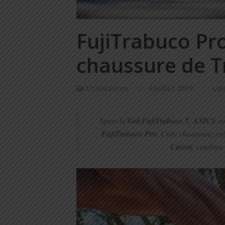
FujiTrabuco Pro
chaussure de Tra
Chaussures
4 juillet 2019
Lik
Après la
Gel-FujiTrabuco 7
,
ASICS
so
FujiTrabuco Pro
. Cette chaussure, cr
Cussot
, combine 