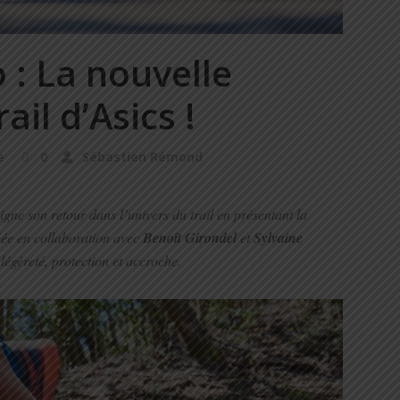
 : La nouvelle
il d’Asics !
e
0
Sébastien Rémond
igne son retour dans l’univers du trail en présentant la
éée en collaboration avec
Benoît Girondel
et
Sylvaine
légèreté, protection et accroche.